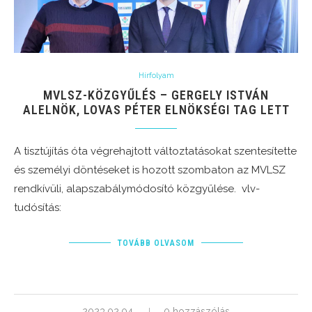
Hírfolyam
MVLSZ-KÖZGYŰLÉS – GERGELY ISTVÁN
ALELNÖK, LOVAS PÉTER ELNÖKSÉGI TAG LETT
A tisztújítás óta végrehajtott változtatásokat szentesítette
és személyi döntéseket is hozott szombaton az MVLSZ
rendkívüli, alapszabálymódosító közgyűlése. vlv-
tudósítás:
TOVÁBB OLVASOM
2023.02.04.
0 hozzászólás