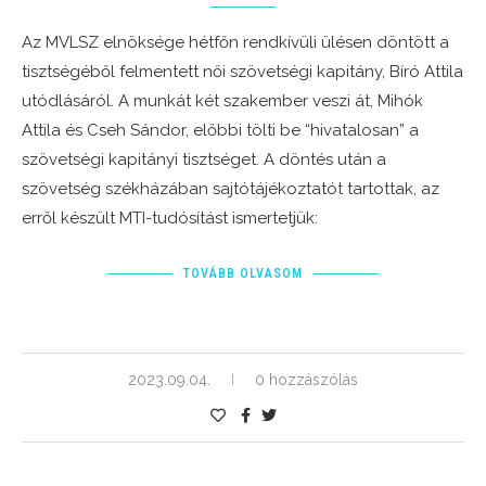
Az MVLSZ elnöksége hétfőn rendkívüli ülésen döntött a
tisztségéből felmentett női szövetségi kapitány, Bíró Attila
utódlásáról. A munkát két szakember veszi át, Mihók
Attila és Cseh Sándor, előbbi tölti be “hivatalosan” a
szövetségi kapitányi tisztséget. A döntés után a
szövetség székházában sajtótájékoztatót tartottak, az
erről készült MTI-tudósítást ismertetjük:
TOVÁBB OLVASOM
2023.09.04.
0 hozzászólás