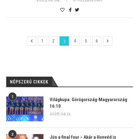
1
2
3
4
5
6
NÉPSZERŰ CIKKEK
1
Világkupa: Görögország-Magyarország
16:10
2026.04.11.
2
Jön a final four – Akár a Honvéd is