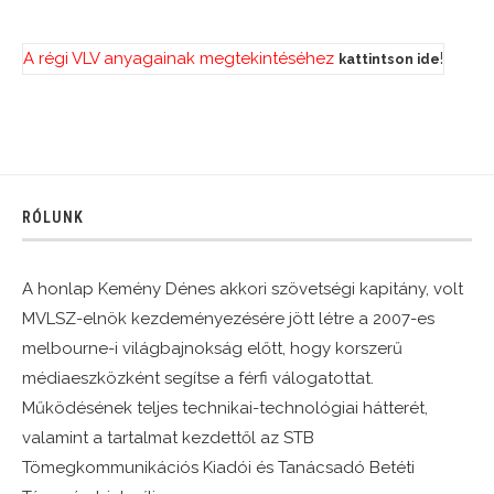
A régi VLV anyagainak megtekintéséhez
!
kattintson ide
RÓLUNK
A honlap Kemény Dénes akkori szövetségi kapitány, volt
MVLSZ-elnök kezdeményezésére jött létre a 2007-es
melbourne-i világbajnokság előtt, hogy korszerű
médiaeszközként segítse a férfi válogatottat.
Működésének teljes technikai-technológiai hátterét,
valamint a tartalmat kezdettől az STB
Tömegkommunikációs Kiadói és Tanácsadó Betéti