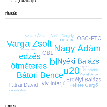
Társaság biztosítja.
CÍMKÉK
Konarik Ákos
Burián Gergely
OSC-FTC
Eurokupa
Varga Zsolt
Nagy Ádám
Mészáros Mátyás
OB1
edzés
bl
Nyéki Balázs
ötméteres
u20
Nagy Ákos
BL-főtábla
Bátori Bence
Vigvári Vendel
Erdélyi Balázs
vlv-interjú
Tátrai Dávid
Fekete Gergő
élő közvetítés
LINKEK