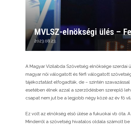
MVLSZ-elnökségi ülés – Fel
2023.08.23.
A Magyar Vízilabda Szövetség elnöksége szerdai ü
magyar női válogatott és férfi válogatott szövets
tájékoztatást elfogadták, de – szintén szavazással 
esetében élnek azzal a szerződésben szereplő leh
csapat nem jut be a legjobb négy közé az év fő vi
Ez volt az elnökség első ülése a fukuokai vb óta. A
Minderről a szövetség hivatalos oldala számolt be