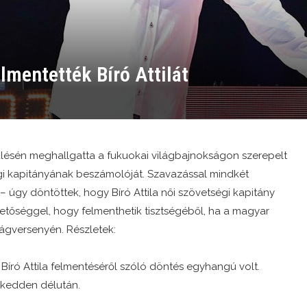
mentették Bíró Attilát
lésén meghallgatta a fukuokai világbajnokságon szerepelt
égi kapitányának beszámolóját. Szavazással mindkét
– úgy döntöttek, hogy Bíró Attila női szövetségi kapitány
etőséggel, hogy felmenthetik tisztségéből, ha a magyar
lágversenyén. Részletek:
 Bíró Attila felmentéséről szóló döntés egyhangú volt.
 kedden délután.