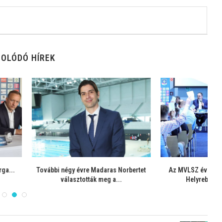
OLÓDÓ HÍREK
 évre Madaras Norbertet
Az MVLSZ évi rendes közgyűlése –
Az
ztották meg a...
Helyrebillent egyensúly