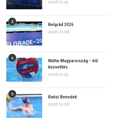
2026.01.15.
3
Belgrád 2026
2026.01.08.
4
Málta-Magyarország – élő
közvetítés
2026.01.14.
5
Batizi Benedek
2026.01.08.