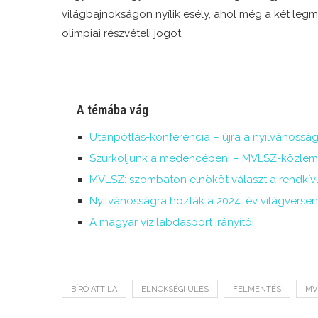
világbajnokságon nyílik esély, ahol még a két leg
olimpiai részvételi jogot.
A témába vág
Utánpótlás-konferencia – újra a nyilvánosság
Szurkoljunk a medencében! – MVLSZ-közlem
MVLSZ: szombaton elnököt választ a rendkív
Nyilvánosságra hozták a 2024. év világversen
A magyar vízilabdasport irányítói
BÍRÓ ATTILA
ELNÖKSÉGI ÜLÉS
FELMENTÉS
MV