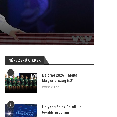
NÉPSZERŰ CIKKEK
1
Belgrád 2026 – Málta-
Magyarország 6:21
2026.01.14.
2
Helyzetkép az Eb-ről – a
további program