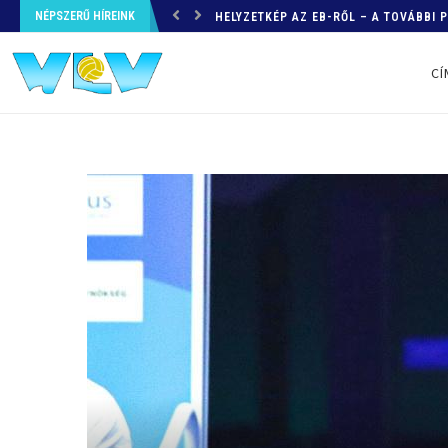
NÉPSZERŰ HÍREINK
HELYZETKÉP AZ EB-RŐL – A TOVÁBBI
CÍ