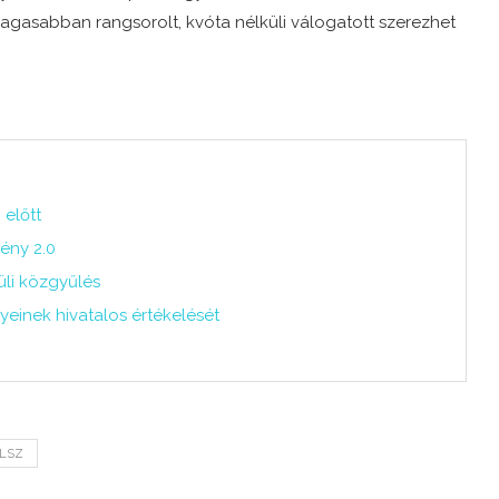
magasabban rangsorolt, kvóta nélküli válogatott szerezhet
 előtt
ény 2.0
üli közgyűlés
yeinek hivatalos értékelését
LSZ