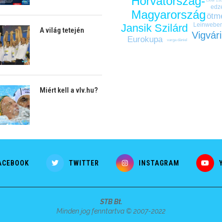
Horvátország-
Ekler Zs
edz
Magyarország
ötm
Leinweber
Jansik Szilárd
A világ tetején
Vigvár
Eurokupa
varga dániel
Miért kell a vlv.hu?
ACEBOOK
TWITTER
INSTAGRAM
STB Bt.
Minden jog fenntartva © 2007-2022