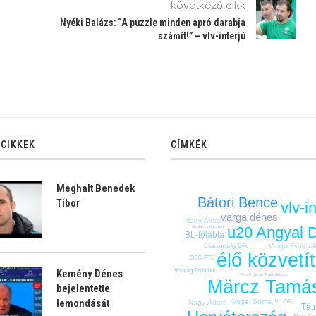
következő cikk
Nyéki Balázs: “A puzzle minden apró darabja
számít!” – vlv-interjú
 CIKKEK
CÍMKÉK
Meghalt Benedek
Bátori Bence
Tibor
vlv-i
varga dénes
Nagy Ákos
Angyal D
u20
Manhercz Krisztián
BL-főtábla
Varga Zsolt
zal
Csacsovszky Erik
élő közvetí
OSC-FTC
Vismeg Zsombor
Kemény Dénes
Erdélyi Balázs
Fekete Gergő
Märcz Tamá
bejelentette
lemondását
Vogel Soma
bl
OB1
Nagy Ádám
Tát