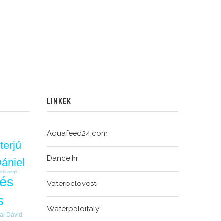
LINKEK
Aquafeed24.com
nterjú
Dance.hr
ániel
ánki gergő
tés
Vaterpolovesti
s
Waterpoloitaly
rai Dávid