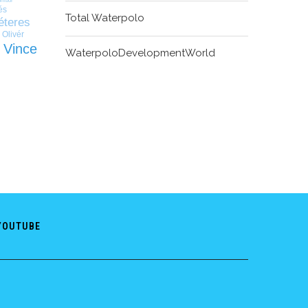
ombor
és
Total Waterpolo
éteres
 Olivér
i Vince
WaterpoloDevelopmentWorld
YOUTUBE