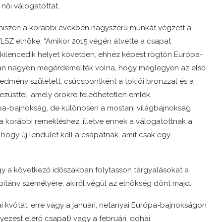
női válogatottat.
s, hiszen a korábbi években nagyszerű munkát végzett a
LSZ elnöke. “Amikor 2015 végén átvette a csapat
oki kilencedik helyet követően, ehhez képest rögtön Európa-
mpián nagyon megérdemelték volna, hogy meglegyen az első
redmény született, csúcspontként a tokiói bronzzal és a
ezüsttel, amely örökre feledhetetlen emlék
ópa-bajnokság, de különösen a mostani világbajnokság
a korábbi remekléshez, illetve ennek a válogatottnak a
 hogy új lendület kell a csapatnak, amit csak egy
y a következő időszakban folytasson tárgyalásokat a
apitány személyére, akiről végül az elnökség dönt majd.
i kvótát, erre vagy a januári, netanyai Európa-bajnokságon
lyezést elérő csapat) vagy a februári, dohai