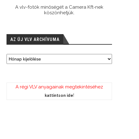
A vlv-fotók minőségét a Camera Kft-nek
köszönhetjük.
AZ ÚJ VLV ARCHÍVUMA
A régi VLV anyagainak megtekintéséhez
!
kattintson ide
 MVLSZ elnökségi ülése – Elfogadták
Hogyan gazdálkodik az MVLSZ? –
a szövetségi...
interjú, 2. rész