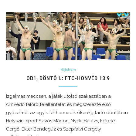
Hírfolyam
OB1, DÖNTŐ I.: FTC-HONVÉD 13:9
Izgalmas meccsen, a játék utolsó szakaszában a
címvédő felőrölte ellenfelét és megszerezte első
győzelmét az egyik fél harmadik sikeréig tartó döntőben.
Helyszíni riport Szivós Márton, Nyéki Balázs, Fekete
Gergő, Ekler Bendegúz és Szépfalvi Gergely