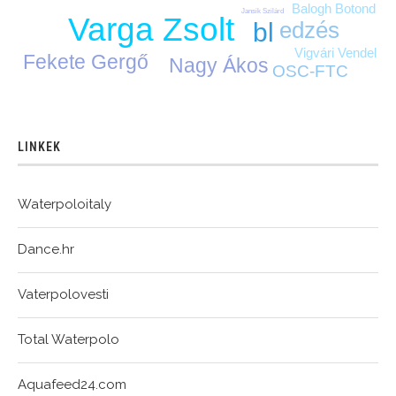
Balogh Botond
Jansik Szilárd
Varga Zsolt
edzés
bl
Vigvári Vendel
Fekete Gergő
Nagy Ákos
OSC-FTC
LINKEK
Waterpoloitaly
Dance.hr
Vaterpolovesti
Total Waterpolo
Aquafeed24.com