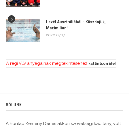
5
Levél Ausztráliából – Köszönjük,
Maximilian!
2026.07.17.
A régi VLV anyagainak megtekintéséhez
!
kattintson ide
RÓLUNK
A honlap Kemény Dénes akkori szövetségi kapitány, volt