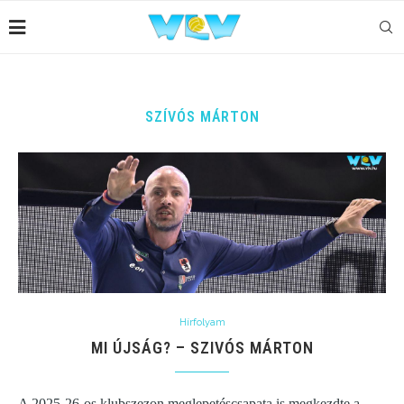
SZÍVÓS MÁRTON
Hírfolyam
MI ÚJSÁG? – SZIVÓS MÁRTON
A 2025-26-os klubszezon meglepetéscsapata is megkezdte a