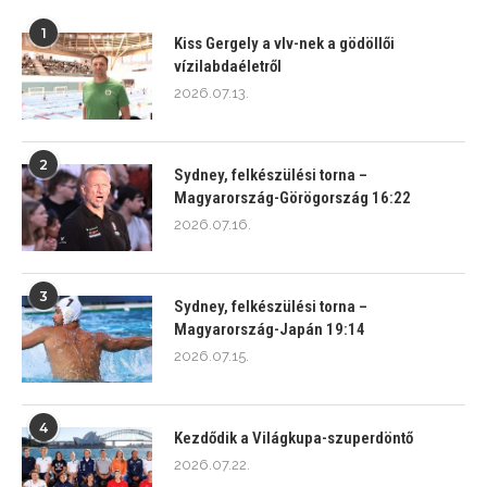
1
Kiss Gergely a vlv-nek a gödöllői
vízilabdaéletről
2026.07.13.
2
Sydney, felkészülési torna –
Magyarország-Görögország 16:22
2026.07.16.
3
Sydney, felkészülési torna –
Magyarország-Japán 19:14
2026.07.15.
4
Kezdődik a Világkupa-szuperdöntő
2026.07.22.