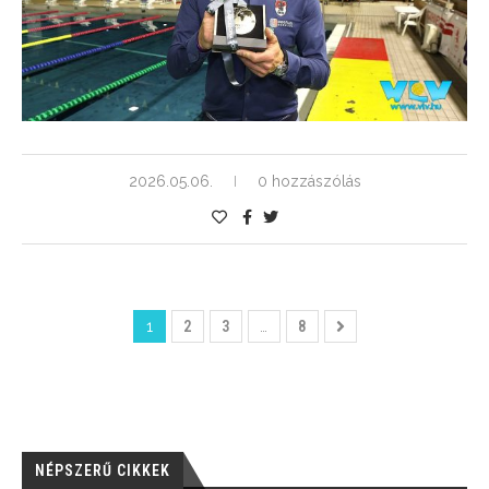
2026.05.06.
0 hozzászólás
1
2
3
…
8
NÉPSZERŰ CIKKEK