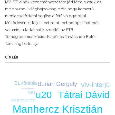
MVLSZ-elnök kezdeményezésére jött létre a 2007-es
melbourne-i világbajnokság előtt, hogy korszerű
médiaeszközként segítse a férfi válogatottat.
Működésének teljes technikai-technológiai hátterét,
valamint a tartalmat kezdettől az STB
Tömegkommunikációs Kiadói és Tanácsadó Betéti
Társaság biztosítja.
CÍMKÉK
BL-főtábla
Burián Gergely
vlv-interjú
Vámos Márton
Tátrai Dávid
u20
OB1
élő közvetítés
Manhercz Krisztián