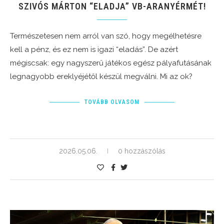
SZIVÓS MÁRTON “ELADJA” VB-ARANYÉRMÉT!
Természetesen nem arról van szó, hogy megélhetésre
kell a pénz, és ez nem is igazi “eladás”. De azért
mégiscsak: egy nagyszerű játékos egész pályafutásának
legnagyobb ereklyéjétől készül megválni. Mi az ok?
TOVÁBB OLVASOM
2026.05.06.
0 hozzászólás