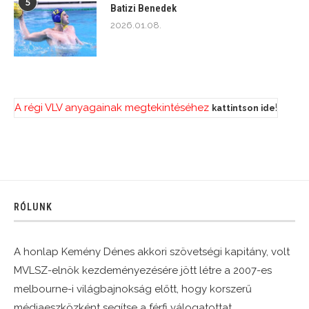
5
Batizi Benedek
2026.01.08.
A régi VLV anyagainak megtekintéséhez
!
kattintson ide
RÓLUNK
A honlap Kemény Dénes akkori szövetségi kapitány, volt
MVLSZ-elnök kezdeményezésére jött létre a 2007-es
melbourne-i világbajnokság előtt, hogy korszerű
médiaeszközként segítse a férfi válogatottat.