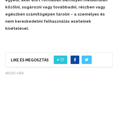
egyedi, akár átírt formában bármilyen médiumban
közölni, sugározni vagy továbbadni, részben vagy
egészben számítógépen tárolni – a személyes és
nem kereskedelmi felhasználás eseteinek
kivételével.
0
LIKE ÉS MEGOSZTÁS
előző cikk