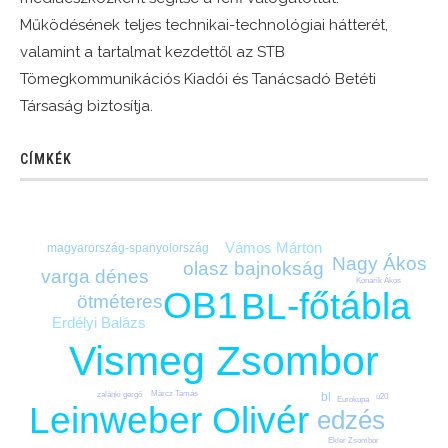
Működésének teljes technikai-technológiai hátterét,
valamint a tartalmat kezdettől az STB
Tömegkommunikációs Kiadói és Tanácsadó Betéti
Társaság biztosítja.
CÍMKÉK
Vámos Márton
magyarország-spanyolország
Nagy Ákos
olasz bajnokság
varga dénes
Konarik Ákos
OB1
BL-főtábla
ötméteres
Erdélyi Balázs
Vismeg Zsombor
Märcz Tamás
bl
zalánki gergő
u20
Eurokupa
Leinweber Olivér
edzés
Ekler Zsombor