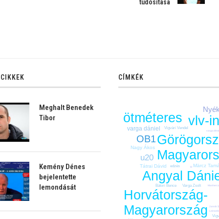
tudósítása
 CIKKEK
CÍMKÉK
Meghalt Benedek
Nyék
ötméteres
Tibor
vlv-i
varga dániel
Vigvári Vendel
varga dén
Görögorsz
OB1
Nagy Ákos
Magyaror
u20
Kemény Dénes
Märcz Tam
Tátrai Dávid
edzés
bl
Angyal Dánie
bejelentette
lemondását
Bátori Bence
Varga Zsolt
Manhercz 
Horvátország-
Magyarország
Jansik S
Leinwebe
Vig