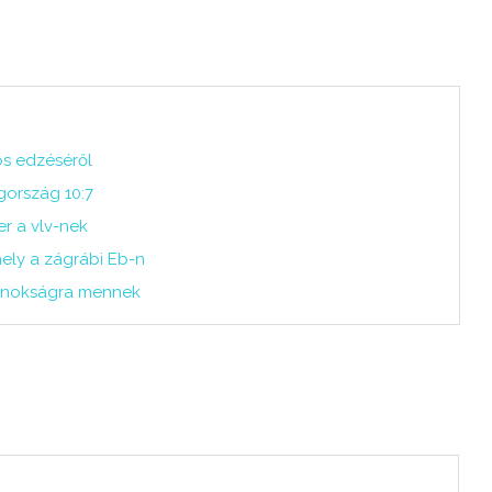
os edzéséről
ország 10:7
r a vlv-nek
ely a zágrábi Eb-n
ajnokságra mennek