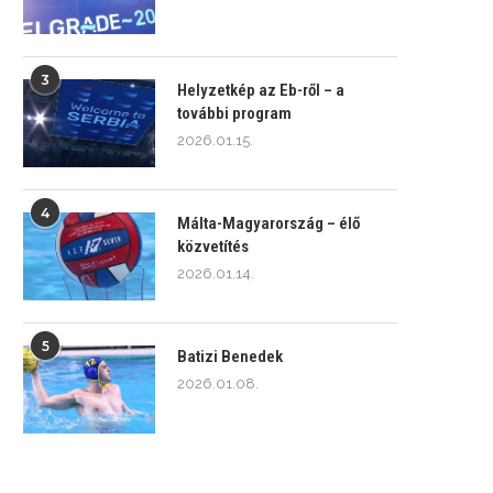
3
Helyzetkép az Eb-ről – a
további program
2026.01.15.
4
Málta-Magyarország – élő
közvetítés
2026.01.14.
5
Batizi Benedek
2026.01.08.