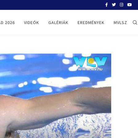
HELYZETKÉP AZ EB-RŐL – A TOVÁBBI
D 2026
VIDEÓK
GALÉRIÁK
EREDMÉNYEK
MVLSZ