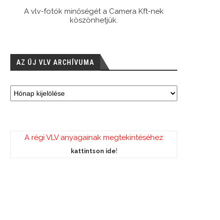
A vlv-fotók minőségét a Camera Kft-nek
köszönhetjük.
AZ ÚJ VLV ARCHÍVUMA
A régi VLV anyagainak megtekintéséhez
Szingapúri vb – Spanyolország-
Szingapúri vb – Japán-Magyaror
!
kattintson ide
Magyarország 10:9
18:23