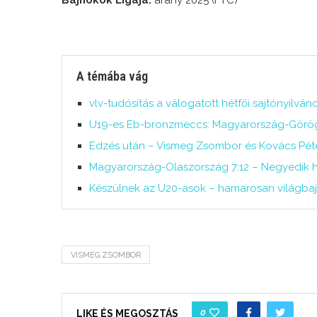
Bajnokok Ligája:
arany 2025 (FTC)
A témába vág
vlv-tudósítás a válogatott hétfői sajtónyilván
U19-es Eb-bronzmeccs: Magyarország-Görög
Edzés után – Vismeg Zsombor és Kovács Péte
Magyarország-Olaszország 7:12 – Negyedik h
Készülnek az U20-asok – hamarosan világb
VISMEG ZSOMBOR
0
LIKE ÉS MEGOSZTÁS