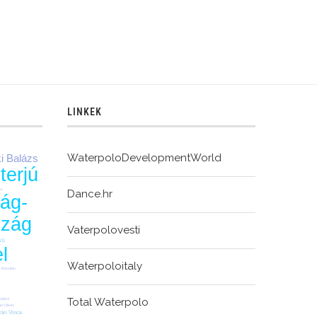
LINKEK
WaterpoloDevelopmentWorld
i Balázs
nterjú
es
Dance.hr
ág-
szág
Vaterpolovesti
ás
l
Waterpoloitaly
Krisztián
Total Waterpolo
zilárd
r Olivér
vári Vince