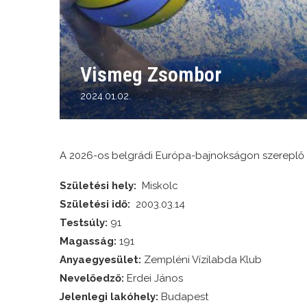
Vismeg Zsombor
2024.01.02.
A 2026-os belgrádi Európa-bajnokságon szereplő 
Születési hely:
Miskolc
Születési idő:
2003.03.14
Testsúly:
91
Magasság:
191
Anyaegyesület:
Zempléni Vízilabda Klub
Nevelőedző:
Erdei János
Jelenlegi lakóhely:
Budapest