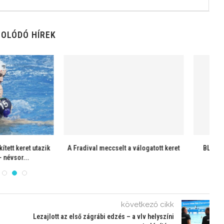
OLÓDÓ HÍREK
– FTC-Nagyvárad 19:11
Európai Szuperkupa-döntő: FTC-Pro
Recco 15:14
következő cikk
Lezajlott az első zágrábi edzés – a vlv helyszíni