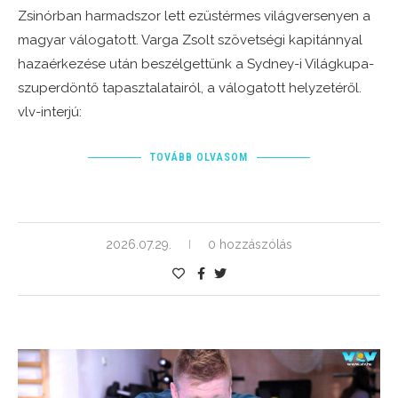
Zsinórban harmadszor lett ezüstérmes világversenyen a
magyar válogatott. Varga Zsolt szövetségi kapitánnyal
hazaérkezése után beszélgettünk a Sydney-i Világkupa-
szuperdöntő tapasztalatairól, a válogatott helyzetéről.
vlv-interjú:
TOVÁBB OLVASOM
2026.07.29.
0 hozzászólás