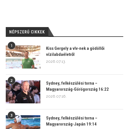
NÉPSZERŰ CIKKEK
1
Kiss Gergely a vlv-nek a gödöllői
vízilabdaéletről
2026.07.13.
2
Sydney, felkészülési torna –
Magyarország-Görögország 16:22
2026.07.16.
3
Sydney, felkészülési torna –
Magyarország-Japán 19:14