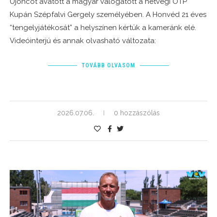
Újoncot avatott a magyar válogatott a hétvégi OTP
Kupán Szépfalvi Gergely személyében. A Honvéd 21 éves
“tengelyjátékosát” a helyszínen kértük a kameránk elé.
Videóinterjú és annak olvasható változata:
TOVÁBB OLVASOM
2026.07.06.
0 hozzászólás