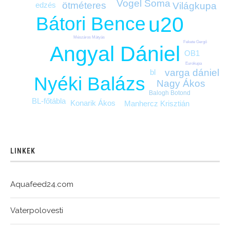
Vogel Soma
ötméteres
edzés
Világkupa
u20
Bátori Bence
Mészáros Mátyás
Fekete Gergő
Angyal Dániel
OB1
Eurokupa
varga dániel
bl
Nyéki Balázs
Nagy Ákos
Balogh Botond
BL-főtábla
Konarik Ákos
Manhercz Krisztián
LINKEK
Aquafeed24.com
Vaterpolovesti