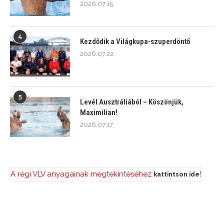
2026.07.15.
4
Kezdődik a Világkupa-szuperdöntő
2026.07.22.
5
Levél Ausztráliából – Köszönjük,
Maximilian!
2026.07.17.
A régi VLV anyagainak megtekintéséhez
!
kattintson ide