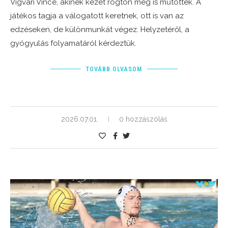
Vigvári Vince, akinek kezét rögtön meg is műtötték. A
játékos tagja a válogatott keretnek, ott is van az
edzéseken, de különmunkát végez. Helyzetéről, a
gyógyulás folyamatáról kérdeztük.
TOVÁBB OLVASOM
2026.07.01.
0 hozzászólás