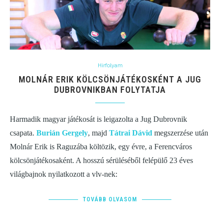
Hírfolyam
MOLNÁR ERIK KÖLCSÖNJÁTÉKOSKÉNT A JUG
DUBROVNIKBAN FOLYTATJA
Harmadik magyar játékosát is leigazolta a Jug Dubrovnik
csapata.
Burián Gergely
, majd
Tátrai Dávid
megszerzése után
Molnár Erik is Raguzába költözik, egy évre, a Ferencváros
kölcsönjátékosaként. A hosszú sérüléséből felépülő 23 éves
világbajnok nyilatkozott a vlv-nek:
TOVÁBB OLVASOM