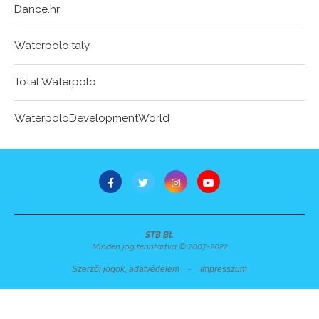
Dance.hr
Waterpoloitaly
Total Waterpolo
WaterpoloDevelopmentWorld
STB Bt.
Minden jog fenntartva © 2007-2022
Szerzői jogok, adatvédelem
-
Impresszum