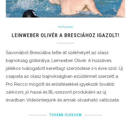
Hírfolyam
LEINWEBER OLIVÉR A BRESCIÁHOZ IGAZOLT!
Savonából Bresciába tette át székhelyét az olasz
bajnokság gólkirálya, Leinweber Olivér. A húszéves
játékos (válogatott kerettag) szerződése 1+1 évre szól. Új
csapata az olasz bajnokságban ezüstérmet szerzett a
Pro Recco mögött és erősítésekkel igyekszik tovább
zárkózni, jó hazai és BL-szezont produkálni az új
évadban. Videóinterjúnk és annak olvasható változata:
TOVÁBB OLVASOM