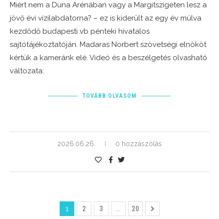
Miért nem a Duna Arénában vagy a Margitszigeten lesz a
jövő évi vízilabdatorna? – ez is kiderült az egy év múlva
kezdődő budapesti vb pénteki hivatalos
sajtótájékoztatóján. Madaras Norbert szövetségi elnököt
kértük a kameránk elé. Videó és a beszélgetés olvasható
változata:
TOVÁBB OLVASOM
2026.06.26.
0 hozzászólás
1
2
3
…
20