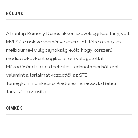
RÓLUNK
A honlap Kemény Dénes akkori szövetségi kapitány, volt
MVLSZ-elnök kezdeményezésére jött létre a 2007-es
melbourne-i világbajnokság előtt, hogy korszerű
médiaeszközként segítse a férfi válogatottat.
Működésének teljes technikai-technológiai hátterét,
valamint a tartalmat kezdettől az STB
Tömegkommunikációs Kiadói és Tanácsadó Betéti
Társaság biztosítja.
CÍMKÉK