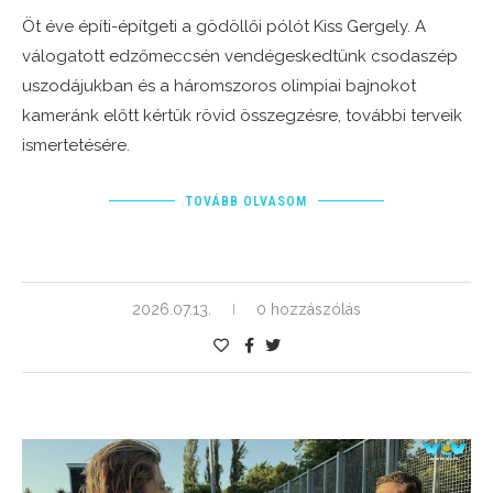
Öt éve építi-építgeti a gödöllői pólót Kiss Gergely. A
válogatott edzőmeccsén vendégeskedtünk csodaszép
uszodájukban és a háromszoros olimpiai bajnokot
kameránk előtt kértük rövid összegzésre, további terveik
ismertetésére.
TOVÁBB OLVASOM
2026.07.13.
0 hozzászólás