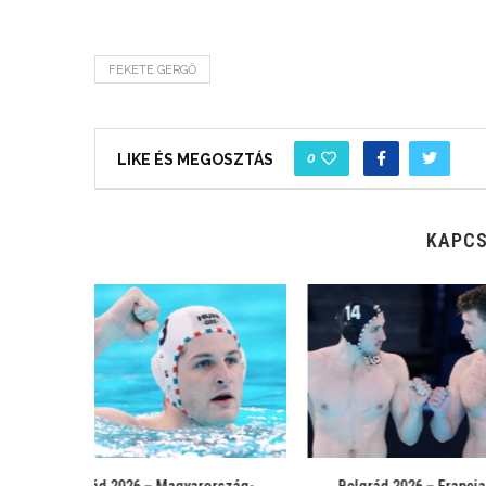
FEKETE GERGŐ
0
LIKE ÉS MEGOSZTÁS
KAPCS
aország-
Rotterdam: Magyarország-
Rotterdam: 