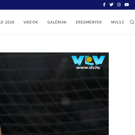
HELYZETKÉP AZ EB-RŐL – A TOVÁBBI
D 2026
VIDEÓK
GALÉRIÁK
EREDMÉNYEK
MVLSZ