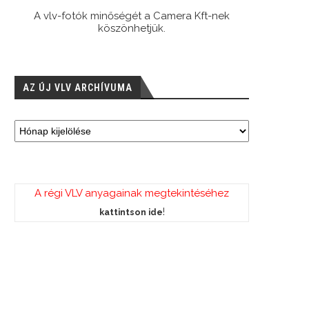
A vlv-fotók minőségét a Camera Kft-nek
köszönhetjük.
AZ ÚJ VLV ARCHÍVUMA
A régi VLV anyagainak megtekintéséhez
!
kattintson ide
b-felkészülés – Úszás helyett előny-
BL-főtábla – FTC-Primorac Kotor 