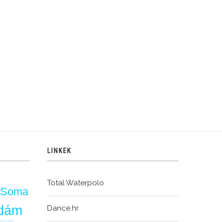
hátrány
LINKEK
Total Waterpolo
 Soma
dám
Dance.hr
ország