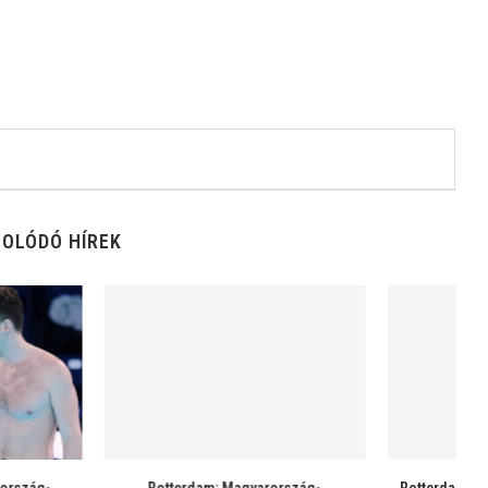
OLÓDÓ HÍREK
Hollandia-Magyarország
Eb-felkészülés – folytatódtak az “olasz
E