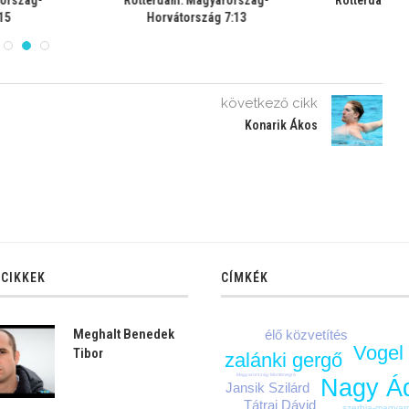
9:12
napok”
következő cikk
Konarik Ákos
 CIKKEK
CÍMKÉK
Meghalt Benedek
élő közvetítés
Vogel
Tibor
zalánki gergő
Magyarország-Montenegró
Nagy Á
Jansik Szilárd
Tátrai Dávid
szerbia-magyar