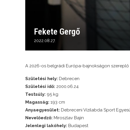
Fekete Gergő
2022.08.27.
A 2026-os belgrádi Európa-bajnokságon szereplő 
Születési hely:
Debrecen
Születési idő:
2000.06.24
Testsúly:
95 kg
Magasság:
193 cm
Anyaegyesület:
Debreceni Vízilabda Sport Egyesü
Nevelőedző:
Miroszlav Bajin
Jelenlegi lakóhely:
Budapest