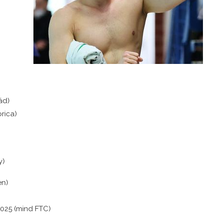
ád)
rica)
y)
en)
2025 (mind FTC)