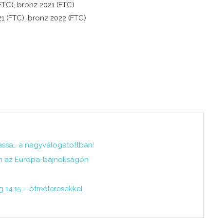
FTC), bronz 2021 (FTC)
1 (FTC), bronz 2022 (FTC)
ytassa… a nagyválogatottban!
em az Európa-bajnokságon
 14:15 – ötméteresekkel