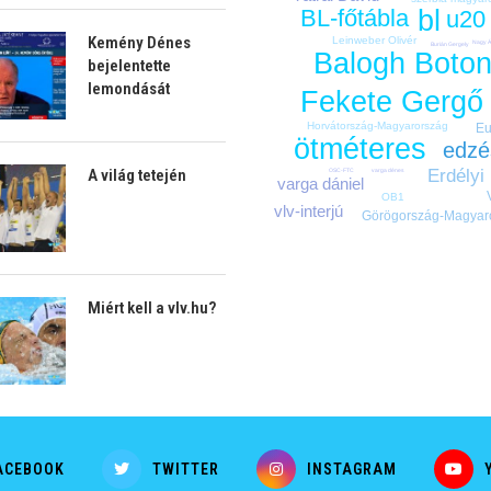
bl
BL-főtábla
u20
Kemény Dénes
Leinweber Olivér
Nagy 
Burián Gergely
Balogh Boto
bejelentette
lemondását
Fekete Gergő
Horvátország-Magyarország
Eu
ötméteres
edzé
Erdélyi
A világ tetején
OSC-FTC
varga dénes
varga dániel
OB1
vlv-interjú
Görögország-Magyar
Miért kell a vlv.hu?
ACEBOOK
TWITTER
INSTAGRAM