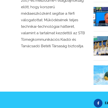
2007-es melbourne-i világbajnokság
előtt, hogy korszerű
médiaeszközként segítse a férfi
válogatottat. Működésének teljes
technikai-technológiai hátterét,
valamint a tartalmat kezdettől az STB
Tömegkommunikációs Kiadói és
Tanácsadó Betéti Társaság biztosítja.
F