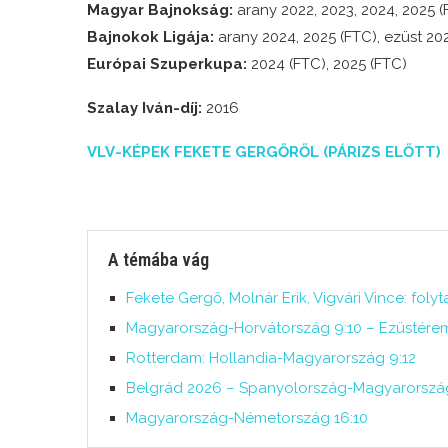
Magyar Bajnokság:
arany 2022, 2023, 2024, 2025 (
Bajnokok Ligája:
arany 2024, 2025 (FTC), ezüst 202
Európai Szuperkupa:
2024 (FTC), 2025 (FTC)
Szalay Iván-díj:
2016
VLV-KÉPEK FEKETE GERGŐRŐL (PÁRIZS ELŐTT)
A témába vág
Fekete Gergő, Molnár Erik, Vigvári Vince: fol
Magyarország-Horvátország 9:10 – Ezüstér
Rotterdam: Hollandia-Magyarország 9:12
Belgrád 2026 – Spanyolország-Magyarország
Magyarország-Németország 16:10