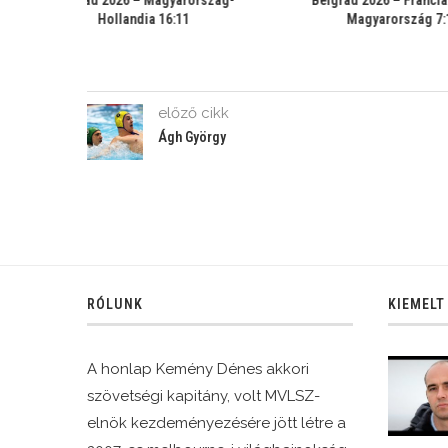
:15
Horvátország 7:13
előző cikk
Ágh György
RÓLUNK
KIEMELT
A honlap Kemény Dénes akkori
szövetségi kapitány, volt MVLSZ-
elnök kezdeményezésére jött létre a