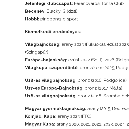
Jelenlegi klubcsapat:
Ferencvárosi Torna Club
Becenév:
Blacky; G (dzsí)
Hobbi:
p
ingpong, e-sport
Kiemelkedő eredmények:
Világbajnokság:
arany 2023 (Fukuoka), ezüst 2025
(Szingapúr)
Európa-bajnokság:
ezüst 2022 (Split), 2026 (Belgr
Világkupa-szuperdöntő:
bronzérem (2025, Podgo
U18-as világbajnokság:
bronz (2016, Podgorica)
U17-es Európa-Bajnokság:
bronz (2017, Málta)
U18-as világbajnokság:
bronz (2018, Szombathel
Magyar gyermekbajnokság:
arany (2015, Debrec
Komjádi Kupa:
arany 2023 (FTC)
Magyar Kupa:
arany 2020, 2021, 2022, 2023, 2024, 