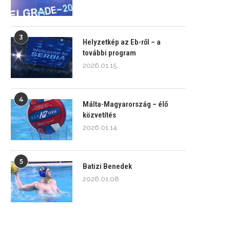
3
Helyzetkép az Eb-ről – a
további program
2026.01.15.
4
Málta-Magyarország – élő
közvetítés
2026.01.14.
5
Batizi Benedek
2026.01.08.