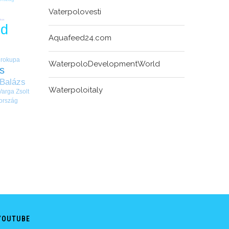
Vaterpolovesti
Ákos
nd
Aquafeed24.com
rokupa
WaterpoloDevelopmentWorld
s
 Balázs
Waterpoloitaly
Varga Zsolt
ország
YOUTUBE