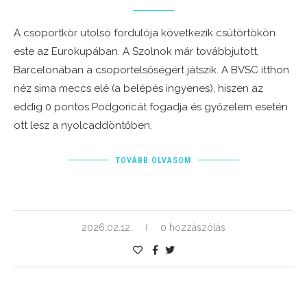
A csoportkör utolsó fordulója következik csütörtökön
este az Eurokupában. A Szolnok már továbbjutott,
Barcelonában a csoportelsőségért játszik. A BVSC itthon
néz sima meccs elé (a belépés ingyenes), hiszen az
eddig 0 pontos Podgoricát fogadja és győzelem esetén
ott lesz a nyolcaddöntőben.
TOVÁBB OLVASOM
2026.02.12.
0 hozzászólás