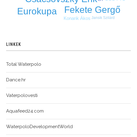
Fekete Gergő
Eurokupa
Konarik Ákos
Jansik Szilárd
LINKEK
Total Waterpolo
Dance.hr
Vaterpolovesti
Aquafeed24.com
WaterpoloDevelopmentWorld