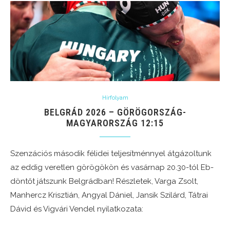
Hírfolyam
BELGRÁD 2026 – GÖRÖGORSZÁG-
MAGYARORSZÁG 12:15
Szenzációs második félidei teljesítménnyel átgázoltunk
az eddig veretlen görögökön és vasárnap 20.30-tól Eb-
döntőt játszunk Belgrádban! Részletek, Varga Zsolt,
Manhercz Krisztián, Angyal Dániel, Jansik Szilárd, Tátrai
Dávid és Vigvári Vendel nyilatkozata: