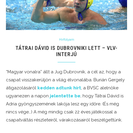
Hírfolyam
TÁTRAI DÁVID IS DUBROVNIKI LETT – VLV-
INTERJÚ
“Magyar vonalra” állt a Jug Dubrovnik, a cél az, hogy a
csapat visszakerüljön a világ élvonalába. Burián Gergely
átigazolásáról
kedden adtunk hírt
, a BVSC alelnöke
ugyanezen a napon
jelentette be
, hogy Tátrai Dávid is
Adria gyöngyszemének lakója lesz egy időre. (És még
nincs vége…) A még mindig csak 22 éves játékossal a
csapatváltás részleteiről, várakozásairól beszélgettünk.