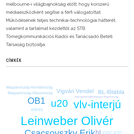
melbourne-i világbajnokság előtt, hogy korszerű
médiaeszközként segítse a férfi válogatottat.
Működésének teljes technikai-technológiai hátterét,
valamint a tartalmat kezdettől az STB
Tömegkommunikációs Kiadói és Tanácsadó Betéti
Társaság biztosítja.
CÍMKÉK
Magyarország-Horvátország
Vigvári Vendel
BL-főtábla
Magyarország-Olaszország
olasz bajnokság
Montenegró-Magyarország
OB1
u20
vlv-interjú
edzés
Leinweber Olivér
Csacsovszky Erik
bl
OSC-FTC