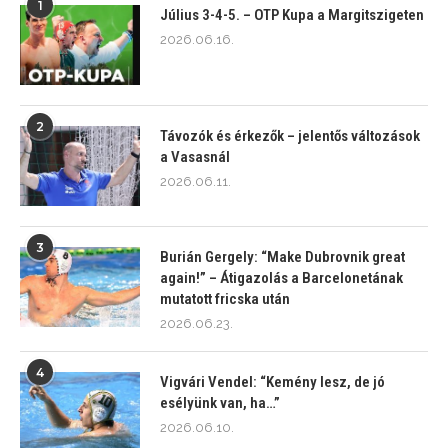
1
Július 3-4-5. – OTP Kupa a Margitszigeten
2026.06.16.
2
Távozók és érkezők – jelentős változások
a Vasasnál
2026.06.11.
3
Burián Gergely: “Make Dubrovnik great
again!” – Átigazolás a Barcelonetának
mutatott fricska után
2026.06.23.
4
Vigvári Vendel: “Kemény lesz, de jó
esélyünk van, ha…”
2026.06.10.