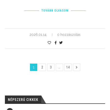
TOVÁBB OLVASOM
2026.01.14.
0 hozzászólás
1
2
3
…
14
NÉPSZERŰ CIKKEK