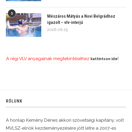
5
Mészáros Mátyás a Novi Belgrádhoz
igazolt – vlv-interjú
2026.06.25.
A régi VLV anyagainak megtekintéséhez
!
kattintson ide
RÓLUNK
A honlap Kemény Dénes akkori szövetségi kapitány, volt
MVLSZ-elnök kezdeményezésére jött létre a 2007-es