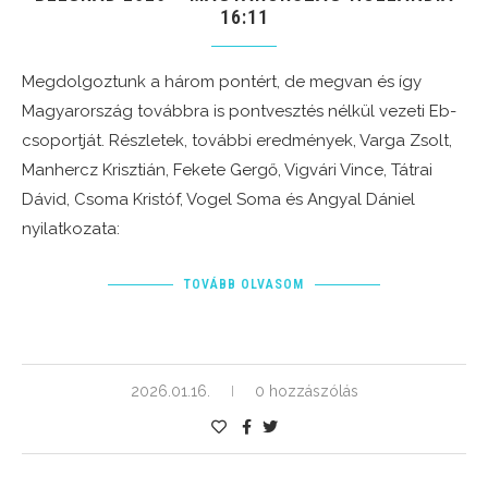
16:11
Megdolgoztunk a három pontért, de megvan és így
Magyarország továbbra is pontvesztés nélkül vezeti Eb-
csoportját. Részletek, további eredmények, Varga Zsolt,
Manhercz Krisztián, Fekete Gergő, Vigvári Vince, Tátrai
Dávid, Csoma Kristóf, Vogel Soma és Angyal Dániel
nyilatkozata:
TOVÁBB OLVASOM
2026.01.16.
0 hozzászólás