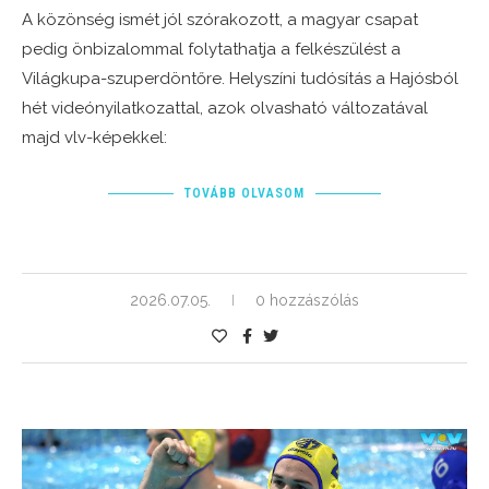
A közönség ismét jól szórakozott, a magyar csapat
pedig önbizalommal folytathatja a felkészülést a
Világkupa-szuperdöntőre. Helyszíni tudósítás a Hajósból
hét videónyilatkozattal, azok olvasható változatával
majd vlv-képekkel:
TOVÁBB OLVASOM
2026.07.05.
0 hozzászólás