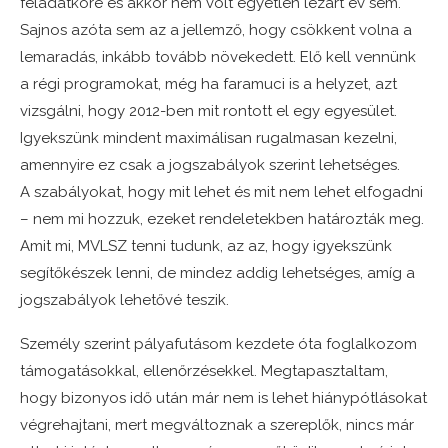
feladatköre és akkor nem volt egyetlen lezárt év sem.
Sajnos azóta sem az a jellemző, hogy csökkent volna a
lemaradás, inkább tovább növekedett. Elő kell vennünk
a régi programokat, még ha faramuci is a helyzet, azt
vizsgálni, hogy 2012-ben mit rontott el egy egyesület.
Igyekszünk mindent maximálisan rugalmasan kezelni,
amennyire ez csak a jogszabályok szerint lehetséges.
A szabályokat, hogy mit lehet és mit nem lehet elfogadni
– nem mi hozzuk, ezeket rendeletekben határozták meg.
Amit mi, MVLSZ tenni tudunk, az az, hogy igyekszünk
segítőkészek lenni, de mindez addig lehetséges, amíg a
jogszabályok lehetővé teszik.
Személy szerint pályafutásom kezdete óta foglalkozom
támogatásokkal, ellenőrzésekkel. Megtapasztaltam,
hogy bizonyos idő után már nem is lehet hiánypótlásokat
végrehajtani, mert megváltoznak a szereplők, nincs már