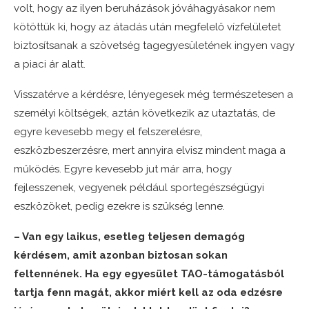
volt, hogy az ilyen beruházások jóváhagyásakor nem
kötöttük ki, hogy az átadás után megfelelő vízfelületet
biztosítsanak a szövetség tagegyesületének ingyen vagy
a piaci ár alatt.
Visszatérve a kérdésre, lényegesek még természetesen a
személyi költségek, aztán következik az utaztatás, de
egyre kevesebb megy el felszerelésre,
eszközbeszerzésre, mert annyira elvisz mindent maga a
működés. Egyre kevesebb jut már arra, hogy
fejlesszenek, vegyenek például sportegészségügyi
eszközöket, pedig ezekre is szükség lenne.
– Van egy laikus, esetleg teljesen demagóg
kérdésem, amit azonban biztosan sokan
feltennének. Ha egy egyesület TAO-támogatásból
tartja fenn magát, akkor miért kell az oda edzésre