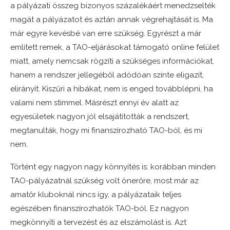
a pályázati összeg bizonyos százalékáért menedzselték
magát a pályázatot és aztán annak végrehajtását is. Ma
már egyre kevésbé van erre szükség. Egyrészt a már
említett remek, a TAO-eljárásokat támogató online felület
miatt, amely nemcsak rögzíti a szükséges információkat,
hanem a rendszer jellegéből adódóan szinte eligazít,
elirányít. Kiszűri a hibákat, nem is enged továbblépni, ha
valami nem stimmel. Másrészt ennyi év alatt az
egyesületek nagyon jól elsajátították a rendszert,
megtanulták, hogy mi finanszírozható TAO-ból, és mi
nem.
Történt egy nagyon nagy könnyítés is: korábban minden
TAO-pályázatnál szükség volt önerőre, most már az
amatőr kluboknál nincs így, a pályázataik teljes
egészében finanszírozhatók TAO-ból. Ez nagyon
megkönnyíti a tervezést és az elszámolást is. Azt