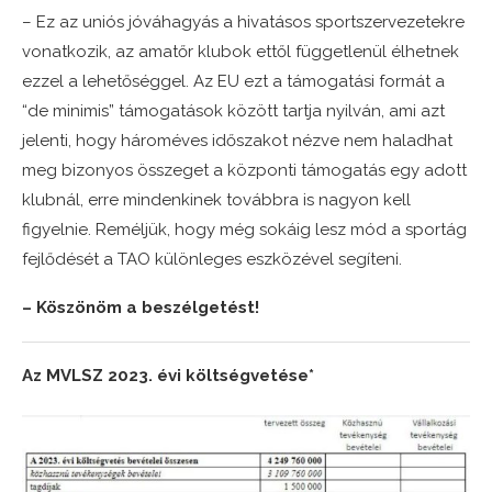
– Ez az uniós jóváhagyás a hivatásos sportszervezetekre
vonatkozik, az amatőr klubok ettől függetlenül élhetnek
ezzel a lehetőséggel. Az EU ezt a támogatási formát a
“de minimis” támogatások között tartja nyilván, ami azt
jelenti, hogy hároméves időszakot nézve nem haladhat
meg bizonyos összeget a központi támogatás egy adott
klubnál, erre mindenkinek továbbra is nagyon kell
figyelnie. Reméljük, hogy még sokáig lesz mód a sportág
fejlődését a TAO különleges eszközével segíteni.
– Köszönöm a beszélgetést!
Az MVLSZ 2023. évi költségvetése*