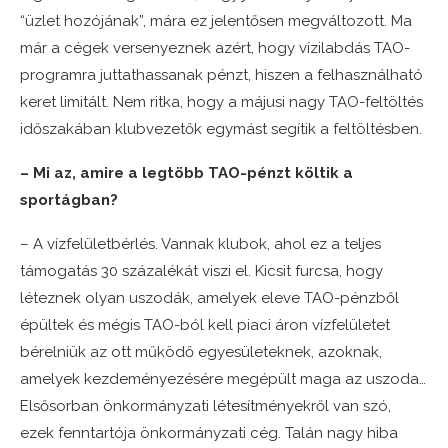
“üzlet hozójának”, mára ez jelentősen megváltozott. Ma
már a cégek versenyeznek azért, hogy vízilabdás TAO-
programra juttathassanak pénzt, hiszen a felhasználható
keret limitált. Nem ritka, hogy a májusi nagy TAO-feltöltés
időszakában klubvezetők egymást segítik a feltöltésben.
– Mi az, amire a legtöbb TAO-pénzt költik a
sportágban?
– A vízfelületbérlés. Vannak klubok, ahol ez a teljes
támogatás 30 százalékát viszi el. Kicsit furcsa, hogy
léteznek olyan uszodák, amelyek eleve TAO-pénzből
épültek és mégis TAO-ból kell piaci áron vízfelületet
bérelniük az ott működő egyesületeknek, azoknak,
amelyek kezdeményezésére megépült maga az uszoda…
Elsősorban önkormányzati létesítményekről van szó,
ezek fenntartója önkormányzati cég. Talán nagy hiba