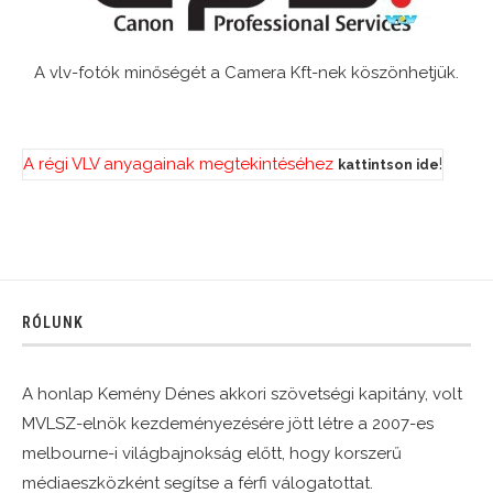
A vlv-fotók minőségét a Camera Kft-nek köszönhetjük.
A régi VLV anyagainak megtekintéséhez
!
kattintson ide
RÓLUNK
A honlap Kemény Dénes akkori szövetségi kapitány, volt
MVLSZ-elnök kezdeményezésére jött létre a 2007-es
melbourne-i világbajnokság előtt, hogy korszerű
médiaeszközként segítse a férfi válogatottat.