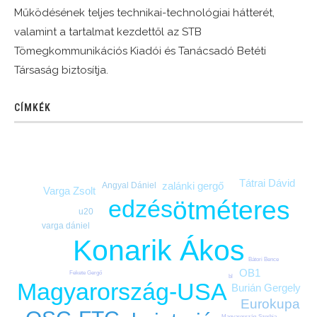
Működésének teljes technikai-technológiai hátterét,
valamint a tartalmat kezdettől az STB
Tömegkommunikációs Kiadói és Tanácsadó Betéti
Társaság biztosítja.
CÍMKÉK
Tátrai Dávid
zalánki gergő
Angyal Dániel
Varga Zsolt
edzés
ötméteres
u20
varga dániel
Konarik Ákos
Bátori Bence
OB1
Fekete Gergő
bl
Magyarország-USA
Burián Gergely
Eurokupa
Magyarország-Szerbia