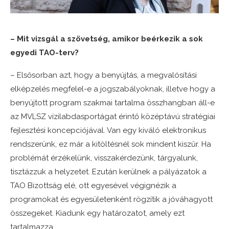
– Mit vizsgál a szövetség, amikor beérkezik a sok
egyedi TAO-terv?
– Elsősorban azt, hogy a benyújtás, a megvalósítási
elképzelés megfelel-e a jogszabályoknak, illetve hogy a
benyújtott program szakmai tartalma összhangban áll-e
az MVLSZ vízilabdasportágat érintő középtávú stratégiai
fejlesztési koncepciójával. Van egy kiváló elektronikus
rendszerünk, ez már a kitöltésnél sok mindent kiszűr. Ha
problémát érzékelünk, visszakérdezünk, tárgyalunk,
tisztázzuk a helyzetet. Ezután kerülnek a pályázatok a
TAO Bizottság elé, ott egyesével végignézik a
programokat és egyesületenként rögzítik a jóváhagyott
összegeket. Kiadunk egy határozatot, amely ezt
tartalmazza.