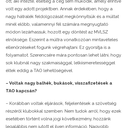
ott, aki intézte, esetleg a cég sem működik, amely érintve
volt egy adott projektben. Annak érdekében, hogy a
nagy hátralék feldolgozását megkönnyítsük és a múltat
minél előbb, valamennyi fél számára megnyugtató
módon lezárhassuk, hozott egy döntést az MVLSZ
elnöksége. Eszerint a múltra vonatkozóan mintavételes
ellenőrzéseket fogunk végrehajtani. Ez gyorsítja is a
folyamatot. Szerencsére mára pontosan lehet látni, hogy
sok klubnál nagy szakmaisággal, lelkiismeretességgel
éltek eddig a TAO lehetőségével.
– Voltak nagy balhék, bukások, visszafizetések a
TAO kapcsán?
– Korábban voltak eljárások, feljelentések a szövetség
részéről klubokkal szemben. Nem tudok arról, hogy ezek
esetében történt volna jogi következmény, hozzánk
legalábbis nem jutott el ilyen információ. Nagyobb