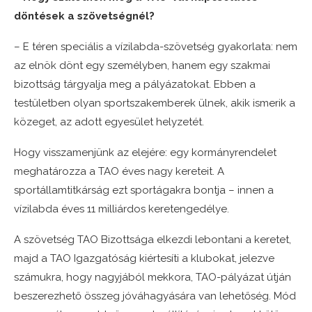
döntések a szövetségnél?
– E téren speciális a vízilabda-szövetség gyakorlata: nem
az elnök dönt egy személyben, hanem egy szakmai
bizottság tárgyalja meg a pályázatokat. Ebben a
testületben olyan sportszakemberek ülnek, akik ismerik a
közeget, az adott egyesület helyzetét.
Hogy visszamenjünk az elejére: egy kormányrendelet
meghatározza a TAO éves nagy kereteit. A
sportállamtitkárság ezt sportágakra bontja – innen a
vízilabda éves 11 milliárdos keretengedélye.
A szövetség TAO Bizottsága elkezdi lebontani a keretet,
majd a TAO Igazgatóság kiértesíti a klubokat, jelezve
számukra, hogy nagyjából mekkora, TAO-pályázat útján
beszerezhető összeg jóváhagyására van lehetőség. Mód