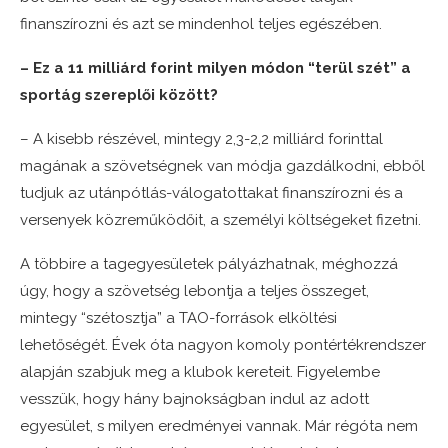
finanszírozni és azt se mindenhol teljes egészében.
– Ez a 11 milliárd forint milyen módon “terül szét” a
sportág szereplői között?
– A kisebb részével, mintegy 2,3-2,2 milliárd forinttal
magának a szövetségnek van módja gazdálkodni, ebből
tudjuk az utánpótlás-válogatottakat finanszírozni és a
versenyek közreműködőit, a személyi költségeket fizetni.
A többire a tagegyesületek pályázhatnak, méghozzá
úgy, hogy a szövetség lebontja a teljes összeget,
mintegy “szétosztja” a TAO-források elköltési
lehetőségét. Évek óta nagyon komoly pontértékrendszer
alapján szabjuk meg a klubok kereteit. Figyelembe
vesszük, hogy hány bajnokságban indul az adott
egyesület, s milyen eredményei vannak. Már régóta nem