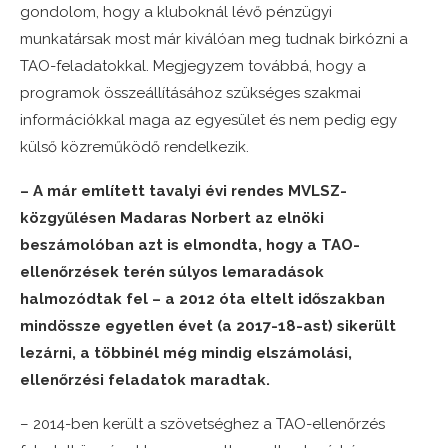
gondolom, hogy a kluboknál lévő pénzügyi
munkatársak most már kiválóan meg tudnak birkózni a
TAO-feladatokkal. Megjegyzem továbbá, hogy a
programok összeállításához szükséges szakmai
információkkal maga az egyesület és nem pedig egy
külső közreműködő rendelkezik.
– A már említett tavalyi évi rendes MVLSZ-
közgyűlésen Madaras Norbert az elnöki
beszámolóban azt is elmondta, hogy a TAO-
ellenőrzések terén súlyos lemaradások
halmozódtak fel – a 2012 óta eltelt időszakban
mindössze egyetlen évet (a 2017-18-ast) sikerült
lezárni, a többinél még mindig elszámolási,
ellenőrzési feladatok maradtak.
– 2014-ben került a szövetséghez a TAO-ellenőrzés