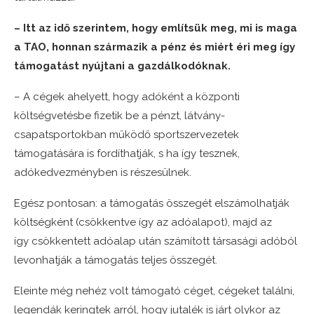
– Itt az idő szerintem, hogy említsük meg, mi is maga
a TAO, honnan származik a pénz és miért éri meg így
támogatást nyújtani a gazdálkodóknak.
– A cégek ahelyett, hogy adóként a központi
költségvetésbe fizetik be a pénzt, látvány-
csapatsportokban működő sportszervezetek
támogatására is fordíthatják, s ha így tesznek,
adókedvezményben is részesülnek.
Egész pontosan: a támogatás összegét elszámolhatják
költségként (csökkentve így az adóalapot), majd az
így csökkentett adóalap után számított társasági adóból
levonhatják a támogatás teljes összegét.
Eleinte még nehéz volt támogató céget, cégeket találni,
legendák keringtek arról, hogy jutalék is járt olykor az