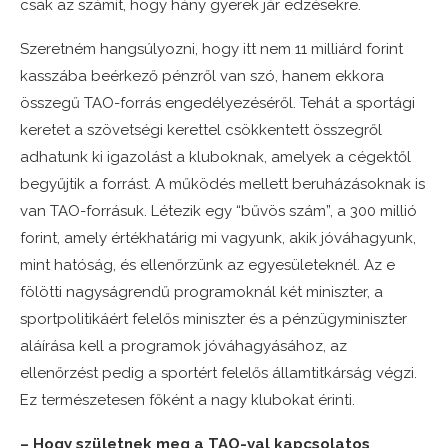
csak az számít, hogy hány gyerek jár edzésekre.
Szeretném hangsúlyozni, hogy itt nem 11 milliárd forint
kasszába beérkező pénzről van szó, hanem ekkora
összegű TAO-forrás engedélyezéséről. Tehát a sportági
keretet a szövetségi kerettel csökkentett összegről
adhatunk ki igazolást a kluboknak, amelyek a cégektől
begyűjtik a forrást. A működés mellett beruházásoknak is
van TAO-forrásuk. Létezik egy “bűvös szám”, a 300 millió
forint, amely értékhatárig mi vagyunk, akik jóváhagyunk,
mint hatóság, és ellenőrzünk az egyesületeknél. Az e
fölötti nagyságrendű programoknál két miniszter, a
sportpolitikáért felelős miniszter és a pénzügyminiszter
aláírása kell a programok jóváhagyásához, az
ellenőrzést pedig a sportért felelős államtitkárság végzi.
Ez természetesen főként a nagy klubokat érinti.
– Hogy születnek meg a TAO-val kapcsolatos