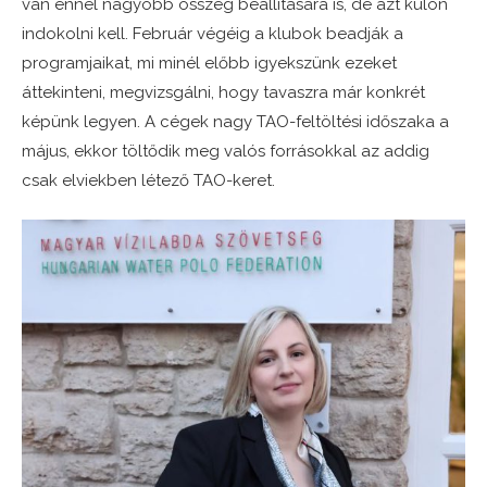
van ennél nagyobb összeg beállítására is, de azt külön
indokolni kell. Február végéig a klubok beadják a
programjaikat, mi minél előbb igyekszünk ezeket
áttekinteni, megvizsgálni, hogy tavaszra már konkrét
képünk legyen. A cégek nagy TAO-feltöltési időszaka a
május, ekkor töltődik meg valós forrásokkal az addig
csak elviekben létező TAO-keret.