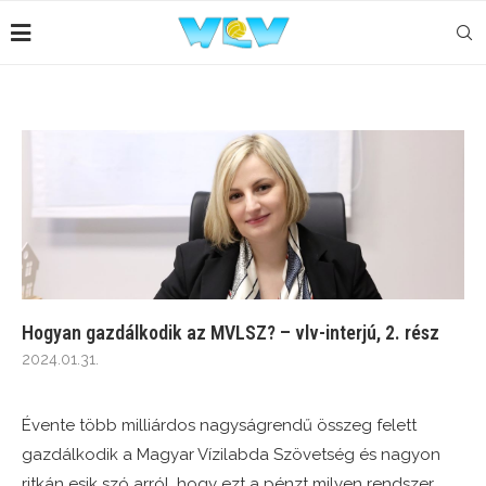
Hogyan gazdálkodik az MVLSZ? – vlv-interjú, 2. rész
2024.01.31.
Évente több milliárdos nagyságrendű összeg felett
gazdálkodik a Magyar Vízilabda Szövetség és nagyon
ritkán esik szó arról, hogy ezt a pénzt milyen rendszer