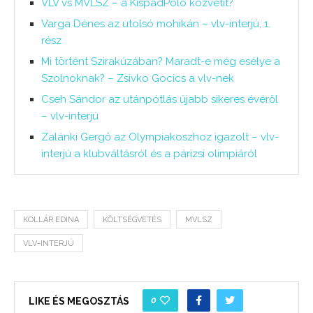
VLV vs MVLSZ – a KispadPolo közvetít?
Varga Dénes az utolsó mohikán – vlv-interjú, 1.
rész
Mi történt Szirakúzában? Maradt-e még esélye a
Szolnoknak? – Zsivko Gocics a vlv-nek
Cseh Sándor az utánpótlás újabb sikeres évéről
– vlv-interjú
Zalánki Gergő az Olympiakoszhoz igazolt – vlv-
interjú a klubváltásról és a párizsi olimpiáról
KOLLÁR EDINA
KÖLTSÉGVETÉS
MVLSZ
VLV-INTERJÚ
0
LIKE ÉS MEGOSZTÁS