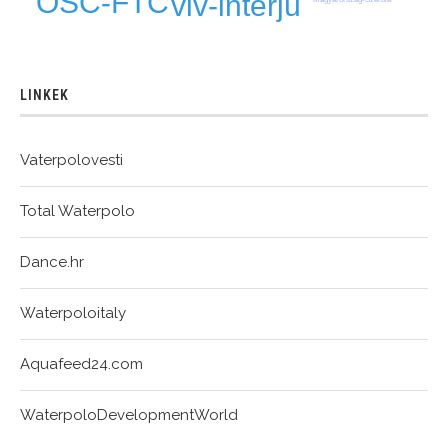
OSC-FTC
vlv-interjú
LINKEK
Vaterpolovesti
Total Waterpolo
Dance.hr
Waterpoloitaly
Aquafeed24.com
WaterpoloDevelopmentWorld