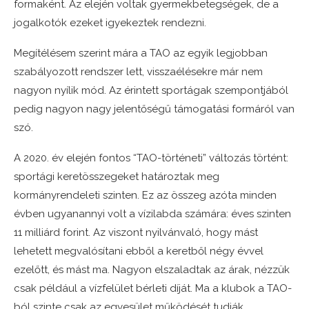
formaként. Az elején voltak gyermekbetegségek, de a
jogalkotók ezeket igyekeztek rendezni.
Megítélésem szerint mára a TAO az egyik legjobban
szabályozott rendszer lett, visszaélésekre már nem
nagyon nyílik mód. Az érintett sportágak szempontjából
pedig nagyon nagy jelentőségű támogatási formáról van
szó.
A 2020. év elején fontos “TAO-történeti” változás történt:
sportági keretösszegeket határoztak meg
kormányrendeleti szinten. Ez az összeg azóta minden
évben ugyanannyi volt a vízilabda számára: éves szinten
11 milliárd forint. Az viszont nyilvánvaló, hogy mást
lehetett megvalósítani ebből a keretből négy évvel
ezelőtt, és mást ma. Nagyon elszaladtak az árak, nézzük
csak például a vízfelület bérleti díját. Ma a klubok a TAO-
ból szinte csak az egyesület működését tudják