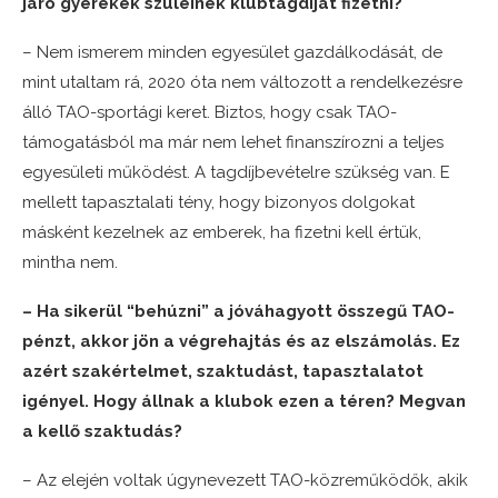
járó gyerekek szüleinek klubtagdíjat fizetni?
– Nem ismerem minden egyesület gazdálkodását, de
mint utaltam rá, 2020 óta nem változott a rendelkezésre
álló TAO-sportági keret. Biztos, hogy csak TAO-
támogatásból ma már nem lehet finanszírozni a teljes
egyesületi működést. A tagdíjbevételre szükség van. E
mellett tapasztalati tény, hogy bizonyos dolgokat
másként kezelnek az emberek, ha fizetni kell értük,
mintha nem.
– Ha sikerül “behúzni” a jóváhagyott összegű TAO-
pénzt, akkor jön a végrehajtás és az elszámolás. Ez
azért szakértelmet, szaktudást, tapasztalatot
igényel. Hogy állnak a klubok ezen a téren? Megvan
a kellő szaktudás?
– Az elején voltak úgynevezett TAO-közreműködők, akik