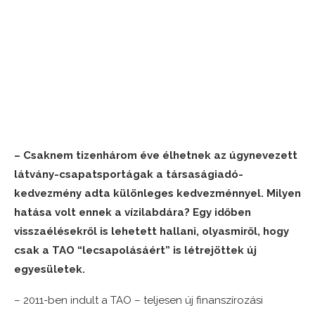
– Csaknem tizenhárom éve élhetnek az úgynevezett
látvány-csapatsportágak a társaságiadó-
kedvezmény adta különleges kedvezménnyel. Milyen
hatása volt ennek a vízilabdára? Egy időben
visszaélésekről is lehetett hallani, olyasmiről, hogy
csak a TAO “lecsapolásáért” is létrejöttek új
egyesületek.
– 2011-ben indult a TAO – teljesen új finanszírozási