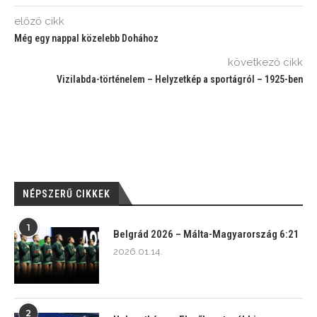
előző cikk
Még egy nappal közelebb Dohához
következő cikk
Vizilabda-történelem – Helyzetkép a sportágról – 1925-ben
NÉPSZERŰ CIKKEK
1
Belgrád 2026 – Málta-Magyarország 6:21
2026.01.14.
2