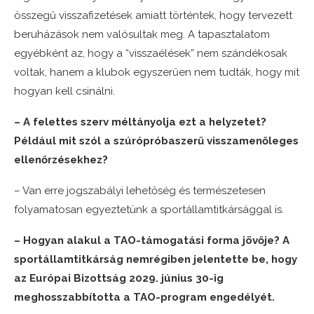
összegű visszafizetések amiatt történtek, hogy tervezett
beruházások nem valósultak meg. A tapasztalatom
egyébként az, hogy a “visszaélések” nem szándékosak
voltak, hanem a klubok egyszerűen nem tudták, hogy mit
hogyan kell csinálni.
– A felettes szerv méltányolja ezt a helyzetet?
Például mit szól a szúrópróbaszerű visszamenőleges
ellenőrzésekhez?
– Van erre jogszabályi lehetőség és természetesen
folyamatosan egyeztetünk a sportállamtitkársággal is.
– Hogyan alakul a TAO-támogatási forma jövője? A
sportállamtitkárság nemrégiben jelentette be, hogy
az Európai Bizottság 2029. június 30-ig
meghosszabbította a TAO-program engedélyét.