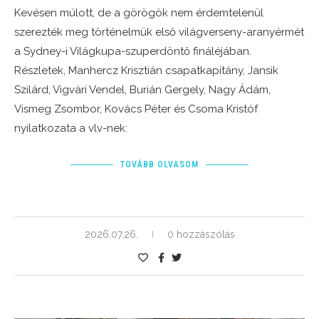
Kevésen múlott, de a görögök nem érdemtelenül
szerezték meg történelmük első világverseny-aranyérmét
a Sydney-i Világkupa-szuperdöntő fináléjában.
Részletek, Manhercz Krisztián csapatkapitány, Jansik
Szilárd, Vigvári Vendel, Burián Gergely, Nagy Ádám,
Vismeg Zsombor, Kovács Péter és Csoma Kristóf
nyilatkozata a vlv-nek:
TOVÁBB OLVASOM
2026.07.26.
0 hozzászólás