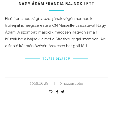
NAGY ÁDÁM FRANCIA BAJNOK LETT
Első franciaországi szezonjának végén harmadik
trófeáját is megszerezte a CN Marseille csapatával Nagy
Ádám. A szombati második meccsen nagyon simán
húzták be a bajnoki címet a Strasbourggal szemben. Ádi
a finálé két mérkőzésén összesen hat gólt lőtt.
TOVÁBB OLVASOM
2026.06.28.
0 hozzászólás