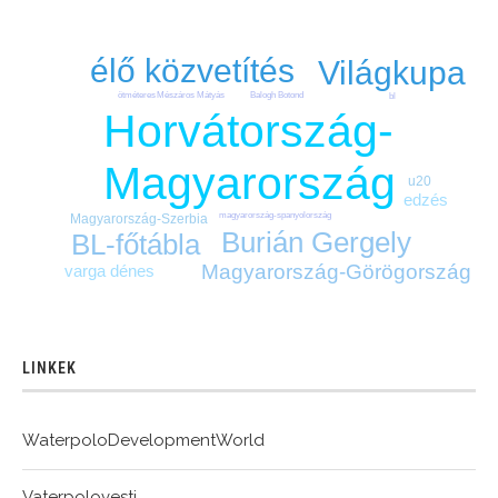
élő közvetítés
Világkupa
ötméteres
Balogh Botond
Mészáros Mátyás
bl
Horvátország-
Magyarország
u20
edzés
magyarország-spanyolország
Magyarország-Szerbia
Burián Gergely
BL-főtábla
Magyarország-Görögország
varga dénes
LINKEK
WaterpoloDevelopmentWorld
Vaterpolovesti