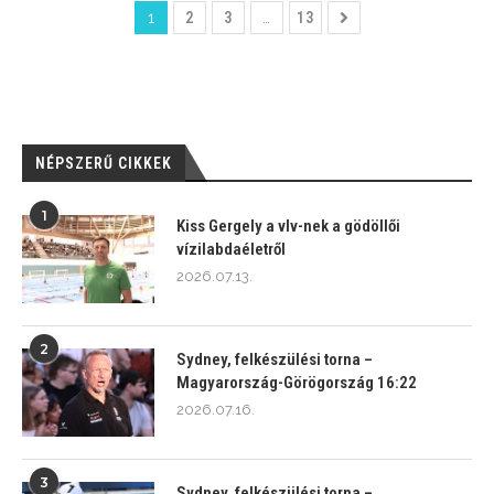
1
2
3
…
13
NÉPSZERŰ CIKKEK
1
Kiss Gergely a vlv-nek a gödöllői
vízilabdaéletről
2026.07.13.
2
Sydney, felkészülési torna –
Magyarország-Görögország 16:22
2026.07.16.
3
Sydney, felkészülési torna –