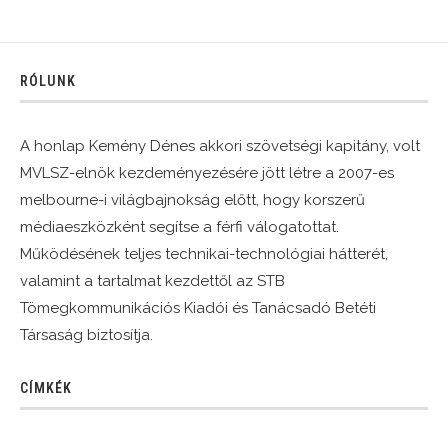
RÓLUNK
A honlap Kemény Dénes akkori szövetségi kapitány, volt
MVLSZ-elnök kezdeményezésére jött létre a 2007-es
melbourne-i világbajnokság előtt, hogy korszerű
médiaeszközként segítse a férfi válogatottat.
Működésének teljes technikai-technológiai hátterét,
valamint a tartalmat kezdettől az STB
Tömegkommunikációs Kiadói és Tanácsadó Betéti
Társaság biztosítja.
CÍMKÉK