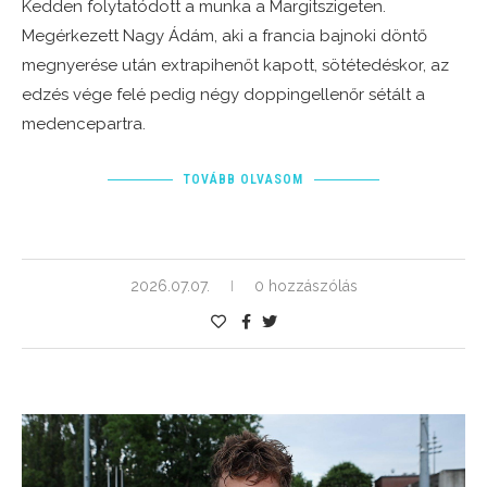
Kedden folytatódott a munka a Margitszigeten.
Megérkezett Nagy Ádám, aki a francia bajnoki döntő
megnyerése után extrapihenőt kapott, sötétedéskor, az
edzés vége felé pedig négy doppingellenőr sétált a
medencepartra.
TOVÁBB OLVASOM
2026.07.07.
0 hozzászólás