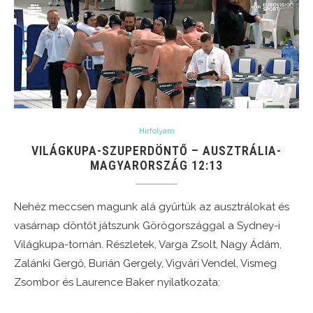
Hírfolyam
VILÁGKUPA-SZUPERDÖNTŐ – AUSZTRÁLIA-
MAGYARORSZÁG 12:13
Nehéz meccsen magunk alá gyűrtük az ausztrálokat és
vasárnap döntőt játszunk Görögországgal a Sydney-i
Világkupa-tornán. Részletek, Varga Zsolt, Nagy Ádám,
Zalánki Gergő, Burián Gergely, Vigvári Vendel, Vismeg
Zsombor és Laurence Baker nyilatkozata: