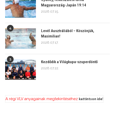
Magyarország-Japán 19:14
2026.07.15.
4
Levél Ausztráliából – Köszönjük,
Maximilian!
2026.07.17.
5
Kezdődik a Világkupa-szuperdöntő
2026.07.22.
A régi VLV anyagainak megtekintéséhez
!
kattintson ide