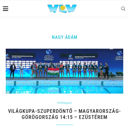
NAGY ÁDÁM
Hírfolyam
VILÁGKUPA-SZUPERDÖNTŐ – MAGYARORSZÁG-
GÖRÖGORSZÁG 14:15 – EZÜSTÉREM