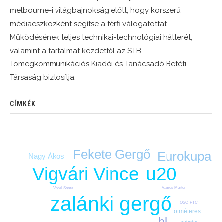
melbourne-i világbajnokság előtt, hogy korszerű
médiaeszközként segítse a férfi válogatottat.
Működésének teljes technikai-technológiai hátterét,
valamint a tartalmat kezdettől az STB
Tömegkommunikációs Kiadói és Tanácsadó Betéti
Társaság biztosítja.
CÍMKÉK
Fekete Gergő
Eurokupa
Nagy Ákos
Vigvári Vince
u20
Vámos Márton
Vogel Soma
zalánki gergő
OSC-FTC
ötméteres
bl