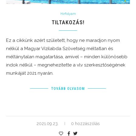
Hírfolyam
TILTAKOZÁS!
Ez a cikkünk azért született, hogy ne maradjon nyom
nélkül a Magyar Vízilabda Szövetség méltatlan és
méltánytalan magatartása, amivel – minden különösebb
indok nélkül – megnehezítette a vlv szerkesztőségének
munkáját 2021 nyarán.
TOVÁBB OLVASOM
2021.09.23.
0 hozzászólás