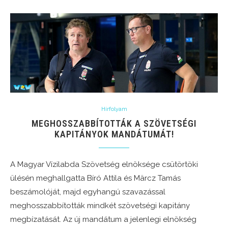
Hírfolyam
MEGHOSSZABBÍTOTTÁK A SZÖVETSÉGI
KAPITÁNYOK MANDÁTUMÁT!
A Magyar Vízilabda Szövetség elnöksége csütörtöki
ülésén meghallgatta Bíró Attila és Märcz Tamás
beszámolóját, majd egyhangú szavazással
meghosszabbították mindkét szövetségi kapitány
megbízatását. Az új mandátum a jelenlegi elnökség