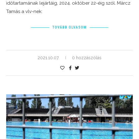
időtartamának lejártáig, 2024. október 22-éig szól. Märcz
Tamás a vlv-nek:
TOVÁBB OLVASOM
2021.10.07.
0 hozzászólás