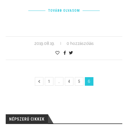
TOVÁBB OLVASOM
2019.08.19.
0 hozzászólás
1
…
4
5
6
NÉPSZERŰ CIKKEK