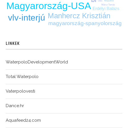
edzés
OB1
Magyarország-USA
Märcz Tamás
Erdélyi Balázs
Manhercz Krisztián
vlv-interjú
magyarország-spanyolország
LINKEK
WaterpoloDevelopmentWorld
Total Waterpolo
Vaterpolovesti
Dance.hr
Aquafeed24.com