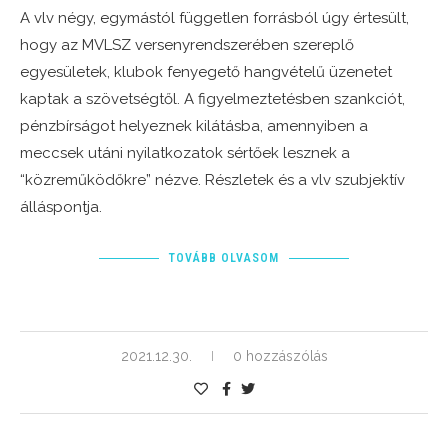
A vlv négy, egymástól független forrásból úgy értesült,
hogy az MVLSZ versenyrendszerében szereplő
egyesületek, klubok fenyegető hangvételű üzenetet
kaptak a szövetségtől. A figyelmeztetésben szankciót,
pénzbírságot helyeznek kilátásba, amennyiben a
meccsek utáni nyilatkozatok sértőek lesznek a
“közreműködőkre” nézve. Részletek és a vlv szubjektív
álláspontja.
TOVÁBB OLVASOM
2021.12.30.
0 hozzászólás