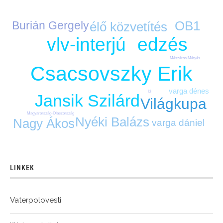
OB1
Burián Gergely
élő közvetítés
edzés
vlv-interjú
Mészáros Mátyás
Csacsovszky Erik
varga dénes
bl
Jansik Szilárd
Világkupa
Magyarország-Olaszország
Nyéki Balázs
Nagy Ákos
varga dániel
LINKEK
Vaterpolovesti