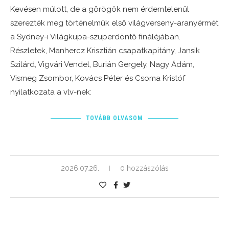
Kevésen múlott, de a görögök nem érdemtelenül
szerezték meg történelmük első világverseny-aranyérmét
a Sydney-i Világkupa-szuperdöntő fináléjában.
Részletek, Manhercz Krisztián csapatkapitány, Jansik
Szilárd, Vigvári Vendel, Burián Gergely, Nagy Ádám,
Vismeg Zsombor, Kovács Péter és Csoma Kristóf
nyilatkozata a vlv-nek:
TOVÁBB OLVASOM
2026.07.26.
0 hozzászólás