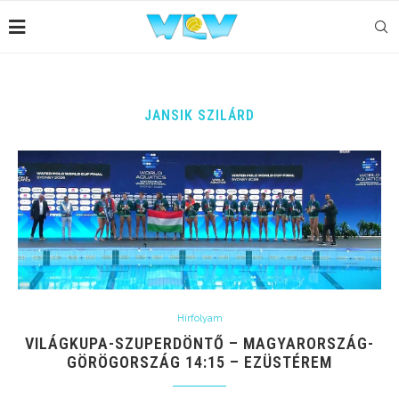
JANSIK SZILÁRD
Hírfolyam
VILÁGKUPA-SZUPERDÖNTŐ – MAGYARORSZÁG-
GÖRÖGORSZÁG 14:15 – EZÜSTÉREM