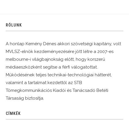
RÓLUNK
A honlap Kemény Dénes akkori szövetségi kapitány, volt
MVLSZ-elnök kezdeményezésére jött létre a 2007-es
melbourne-i világbajnokság előtt, hogy korszerű
médiaeszközként segítse a férfi válogatottat.
Működésének teljes technikai-technológiai hátterét,
valamint a tartalmat kezdettől az STB
Tömegkommunikációs Kiadói és Tanácsadó Betéti
Társaság biztosítja.
CÍMKÉK