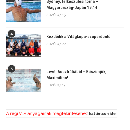
Sydney, felkészülési torna –
Magyarország-Japán 19:14
2026.07.15.
4
Kezdődik a Világkupa-szuperdöntő
2026.07.22.
5
Levél Ausztráliából – Köszönjük,
Maximilian!
2026.07.17.
A régi VLV anyagainak megtekintéséhez
!
kattintson ide