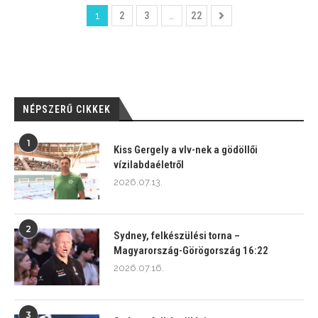
1
2
3
…
22
NÉPSZERŰ CIKKEK
1
Kiss Gergely a vlv-nek a gödöllői
vízilabdaéletről
2026.07.13.
2
Sydney, felkészülési torna –
Magyarország-Görögország 16:22
2026.07.16.
3