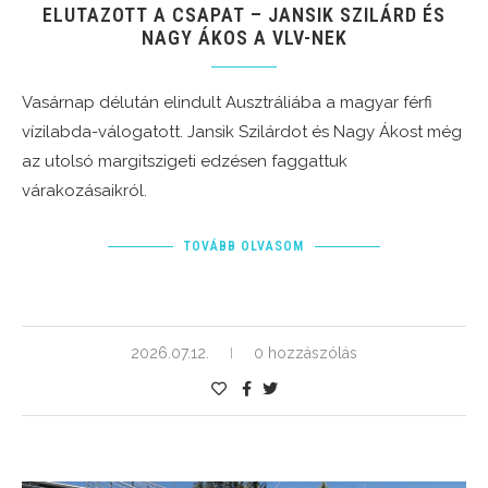
ELUTAZOTT A CSAPAT – JANSIK SZILÁRD ÉS
NAGY ÁKOS A VLV-NEK
Vasárnap délután elindult Ausztráliába a magyar férfi
vízilabda-válogatott. Jansik Szilárdot és Nagy Ákost még
az utolsó margitszigeti edzésen faggattuk
várakozásaikról.
TOVÁBB OLVASOM
2026.07.12.
0 hozzászólás