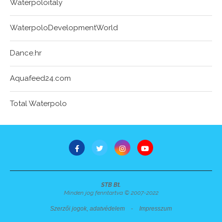
Waterpoloitaly
WaterpoloDevelopmentWorld
Dance.hr
Aquafeed24.com
Total Waterpolo
STB Bt.
Minden jog fenntartva © 2007-2022
Szerzői jogok, adatvédelem
-
Impresszum