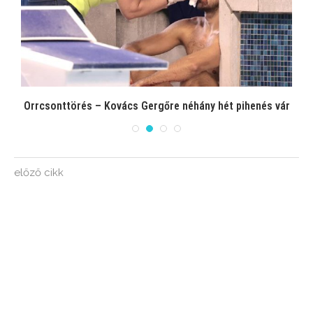
el
Orrcsonttörés – Kovács Gergőre néhány hét pihenés vár
előző cikk