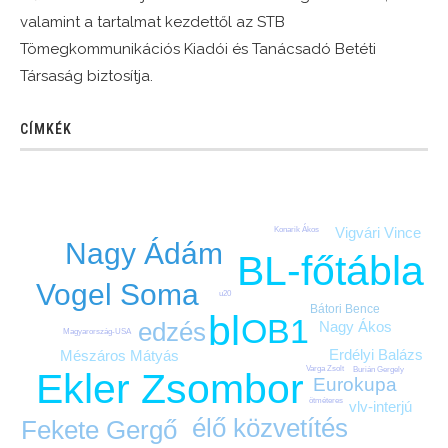
valamint a tartalmat kezdettől az STB
Tömegkommunikációs Kiadói és Tanácsadó Betéti
Társaság biztosítja.
CÍMKÉK
Vigvári Vince
Konarik Ákos
Nagy Ádám
BL-főtábla
Vogel Soma
u20
Bátori Bence
bl
OB1
edzés
Nagy Ákos
Magyarország-USA
Erdélyi Balázs
Mészáros Mátyás
Varga Zsolt
Burián Gergely
Ekler Zsombor
Eurokupa
ötméteres
vlv-interjú
élő közvetítés
Fekete Gergő