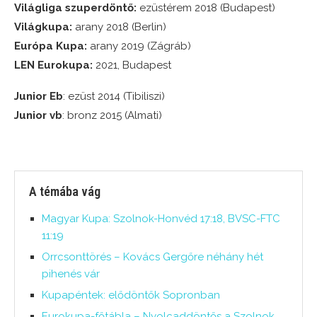
Világliga szuperdöntő:
ezüstérem 2018 (Budapest)
Világkupa:
arany 2018 (Berlin)​
Európa Kupa:
arany 2019 (Zágráb)
LEN Eurokupa:
2021, Budapest
Junior Eb
: ezüst 2014 (Tibiliszi)
Junior vb
: bronz 2015 (Almati)
A témába vág
Magyar Kupa: Szolnok-Honvéd 17:18, BVSC-FTC
11:19
Orrcsonttörés – Kovács Gergőre néhány hét
pihenés vár
Kupapéntek: elődöntők Sopronban
Eurokupa-főtábla – Nyolcaddöntős a Szolnok,