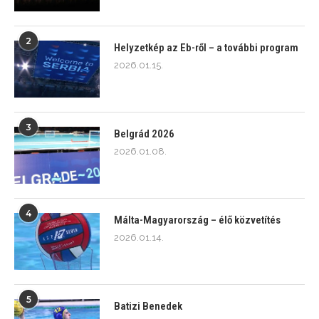
2
Helyzetkép az Eb-ről – a további program
2026.01.15.
3
Belgrád 2026
2026.01.08.
4
Málta-Magyarország – élő közvetítés
2026.01.14.
5
Batizi Benedek