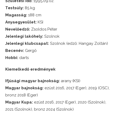
Születési idő:
1995.09.02.
Testsúly:
85 kg
Magasság:
188 cm
Anyaegyesület:
KSI
Nevelőedző:
Zsoldos Péter
Jelenlegi lakóhely:
Szolnok
Jelenlegi klubcsapat:
Szolnok (edző: Hangay Zoltán)
Becenév:
Gergő
Hobbi:
darts
Kiemelkedő eredmények
Ifjúsági magyar bajnokság:
arany (KSI)
Magyar bajnokság:
ezüst 2016, 2017 (Eger), 2019 (OSC),
bronz 2018 (Eger)
Magyar Kupa:
ezüst 2016, 2017 (Eger), 2020 (Szolnok),
2021 (Szolnok), bronz 2024 (Szolnok)