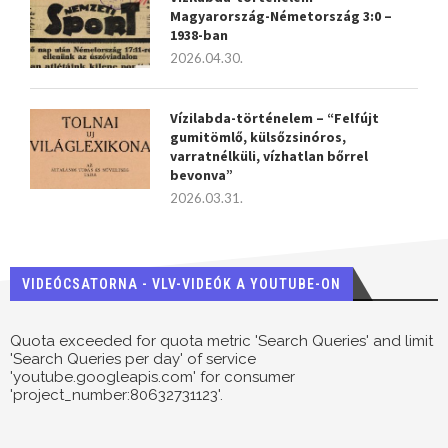
Magyarország-Németország 3:0 –
1938-ban
2026.04.30.
Vízilabda-történelem – “Felfújt
gumitömlő, külsőzsinóros,
varratnélküli, vízhatlan bőrrel
bevonva”
2026.03.31.
VIDEÓCSATORNA - VLV-VIDEÓK A YOUTUBE-ON
Quota exceeded for quota metric 'Search Queries' and limit
'Search Queries per day' of service
'youtube.googleapis.com' for consumer
'project_number:80632731123'.