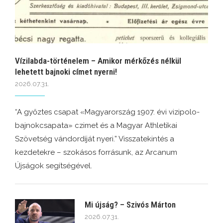
Vízilabda-történelem – Amikor mérkőzés nélkül
lehetett bajnoki címet nyerni!
2026.07.31.
“A győztes csapat «Magyarország 1907. évi vizipolo-
bajnokcsapata» czimet és a Magyar Athletikai
Szövetség vándordíját nyeri.” Visszatekintés a
kezdetekre – szokásos forrásunk, az Arcanum
Újságok segítségével.
Mi újság? – Szivós Márton
2026.07.31.