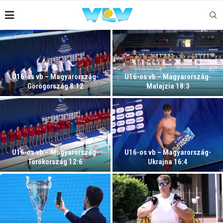
U16-os vb – Magyarország-
U16-os vb – Magyarország-
Görögország 8:12
Malajzia 18:3
U16-os vb – Magyarország-
U16-os vb – Magyarország-
Törökország 12:6
Ukrajna 16:4