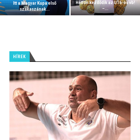
Hétfőn kezdődik az U16-os vb!
Itt a Magyar Kupa első
–...
szakaszának...
HÍREK