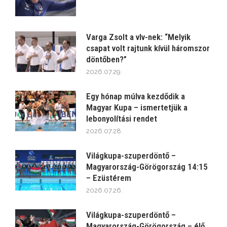
Varga Zsolt a vlv-nek: “Melyik
csapat volt rajtunk kívül háromszor
döntőben?”
2026.07.29.
Egy hónap múlva kezdődik a
Magyar Kupa – ismertetjük a
lebonyolítási rendet
2026.07.28.
Világkupa-szuperdöntő –
Magyarország-Görögország 14:15
– Ezüstérem
2026.07.26.
Világkupa-szuperdöntő –
Magyarország-Görögország – élő