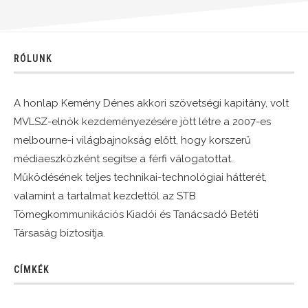
RÓLUNK
A honlap Kemény Dénes akkori szövetségi kapitány, volt
MVLSZ-elnök kezdeményezésére jött létre a 2007-es
melbourne-i világbajnokság előtt, hogy korszerű
médiaeszközként segítse a férfi válogatottat.
Működésének teljes technikai-technológiai hátterét,
valamint a tartalmat kezdettől az STB
Tömegkommunikációs Kiadói és Tanácsadó Betéti
Társaság biztosítja.
CÍMKÉK