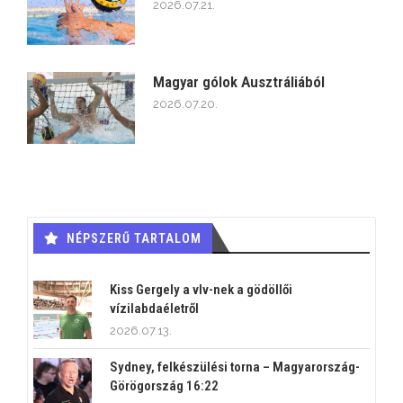
2026.07.21.
Magyar gólok Ausztráliából
2026.07.20.
NÉPSZERŰ TARTALOM
Kiss Gergely a vlv-nek a gödöllői
vízilabdaéletről
2026.07.13.
Sydney, felkészülési torna – Magyarország-
Görögország 16:22