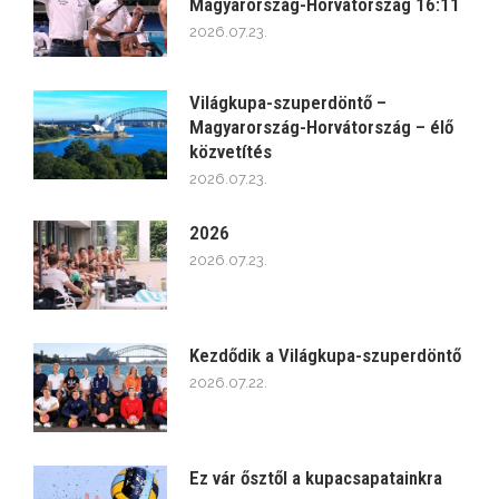
Magyarország-Horvátország 16:11
2026.07.23.
Világkupa-szuperdöntő –
Magyarország-Horvátország – élő
közvetítés
2026.07.23.
2026
2026.07.23.
Kezdődik a Világkupa-szuperdöntő
2026.07.22.
Ez vár ősztől a kupacsapatainkra