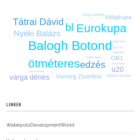
varga dániel
Világkupa
Tátrai Dávid
bl
Eurokupa
Nyéki Balázs
Balogh Botond
Vogel Soma
OSC-FTC
Nagy Ákos
OB1
Erdélyi Balázs
ötméteres
edzés
Nagy Ádám
u20
Vámos Márton
Vismeg Zsombor
varga dénes
Vigvári Vendel
LINKEK
WaterpoloDevelopmentWorld