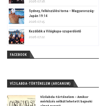
2026.07.16.
Sydney, felkészülési torna – Magyarország-
Japán 19:14
2026.07.15.
Kezdődik a Világkupa-szuperdöntő
2026.07.22.
FACEBOOK
VÍZILABDA-TÖRTÉNELEM (ARCANUM)
Vízilabda-történelem – Amikor
mérkőzés nélkül lehetett bajnoki
címet nyerni!