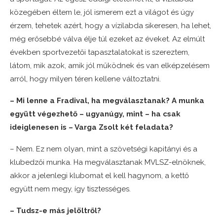
közegében éltem le, jól ismerem ezt a világot és úgy
érzem, tehetek azért, hogy a vízilabda sikeresen, ha lehet,
még erősebbé válva élje túl ezeket az éveket. Az elmúlt
években sportvezetői tapasztalatokat is szereztem,
látom, mik azok, amik jól működnek és van elképzelésem
arról, hogy milyen téren kellene változtatni.
– Mi lenne a Fradival, ha megválasztanak? A munka
együtt végezhető – ugyanúgy, mint – ha csak
ideiglenesen is – Varga Zsolt két feladata?
– Nem. Ez nem olyan, mint a szövetségi kapitányi és a
klubedzői munka. Ha megválasztanak MVLSZ-elnöknek,
akkor a jelenlegi klubomat el kell hagynom, a kettő
együtt nem megy, így tisztességes.
– Tudsz-e más jelöltről?