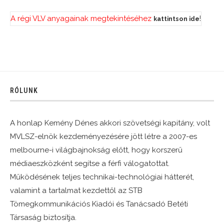
A régi VLV anyagainak megtekintéséhez
!
kattintson ide
RÓLUNK
A honlap Kemény Dénes akkori szövetségi kapitány, volt
MVLSZ-elnök kezdeményezésére jött létre a 2007-es
melbourne-i világbajnokság előtt, hogy korszerű
médiaeszközként segítse a férfi válogatottat.
Működésének teljes technikai-technológiai hátterét,
valamint a tartalmat kezdettől az STB
Tömegkommunikációs Kiadói és Tanácsadó Betéti
Társaság biztosítja.