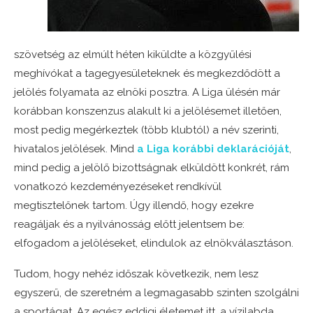
szövetség az elmúlt héten kiküldte a közgyűlési
meghívókat a tagegyesületeknek és megkezdődött a
jelölés folyamata az elnöki posztra. A Liga ülésén már
korábban konszenzus alakult ki a jelölésemet illetően,
most pedig megérkeztek (több klubtól) a név szerinti,
hivatalos jelölések. Mind
a Liga korábbi deklarációját
,
mind pedig a jelölő bizottságnak elküldött konkrét, rám
vonatkozó kezdeményezéseket rendkívül
megtisztelőnek tartom. Úgy illendő, hogy ezekre
reagáljak és a nyilvánosság előtt jelentsem be:
elfogadom a jelöléseket, elindulok az elnökválasztáson.
Tudom, hogy nehéz időszak következik, nem lesz
egyszerű, de szeretném a legmagasabb szinten szolgálni
a sportágat. Az egész eddigi életemet itt, a vízilabda