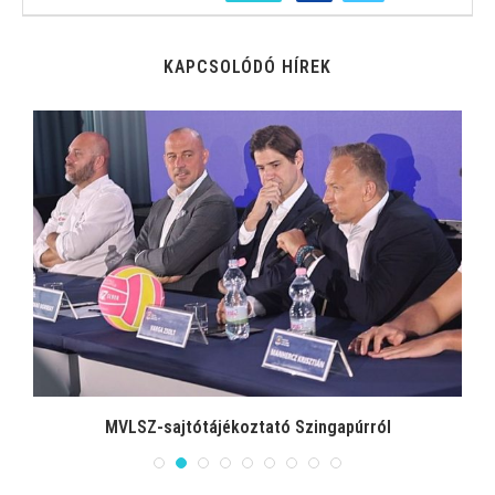
KAPCSOLÓDÓ HÍREK
n
MVLSZ-sajtótájékoztató Szingapúrról