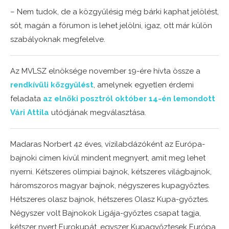
– Nem tudok, de a közgyűlésig még bárki kaphat jelölést,
sőt, magán a fórumon is lehet jelölni, igaz, ott már külön
szabályoknak megfelelve.
Az MVLSZ elnöksége november 19-ére hívta össze a
rendkívüli közgyűlést
, amelynek egyetlen érdemi
feladata
az elnöki posztról október 14-én lemondott
Vári Attila
utódjának megválasztása.
Madaras Norbert 42 éves, vízilabdázóként az Európa-
bajnoki címen kívül mindent megnyert, amit meg lehet
nyerni. Kétszeres olimpiai bajnok, kétszeres világbajnok,
háromszoros magyar bajnok, négyszeres kupagyőztes.
Hétszeres olasz bajnok, hétszeres Olasz Kupa-győztes.
Négyszer volt Bajnokok Ligája-győztes csapat tagja,
kétszer nyert Eurokupát, egyszer Kupagyőztesek Európa