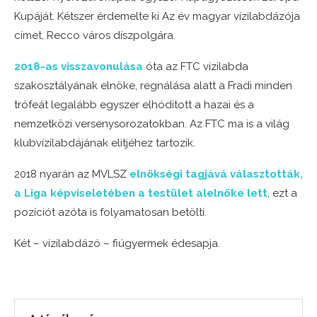
Kupáját. Kétszer érdemelte ki Az év magyar vízilabdázója
címet, Recco város díszpolgára.
2018-as visszavonulása
óta az FTC vízilabda
szakosztályának elnöke, regnálása alatt a Fradi minden
trófeát legalább egyszer elhódított a hazai és a
nemzetközi versenysorozatokban. Az FTC ma is a világ
klubvízilabdájának elitjéhez tartozik.
2018 nyarán az MVLSZ
elnökségi tagjává választották,
a Liga képviseletében a testület alelnöke lett
, ezt a
pozíciót azóta is folyamatosan betölti.
Két – vízilabdázó – fiúgyermek édesapja.