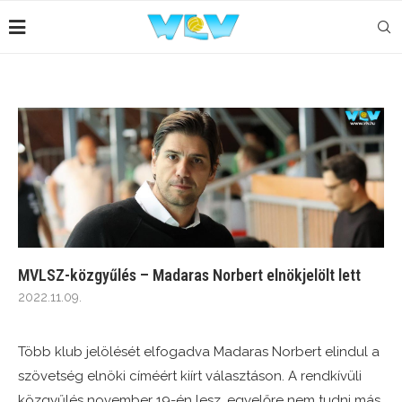
MVLSZ-közgyűlés – Madaras Norbert elnökjelölt lett
2022.11.09.
Több klub jelölését elfogadva Madaras Norbert elindul a
szövetség elnöki címéért kiírt választáson. A rendkívüli
közgyűlés november 19-én lesz, egyelőre nem tudni más