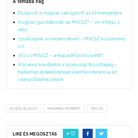
A témába vág
Elutazott a magyar válogatott az Universiadéra
Hogyan gazdálkodik az MVLSZ? – vlv-interjú, 1.
rész
Szurkoljunk a medencében! – MVLSZ-közlemény
2.0
VLV vs MVLSZ – a KispadPolo közvetít?
A licensz kreditjétől a blokkolás filozófiájáig –
hatalmas érdeklődéssel kísért konferencia az
utánpótlásképzésről
ELNÖKJELÖLÉS
MADARAS NORBERT
MVLSZ
0
LIKE ÉS MEGOSZTÁS