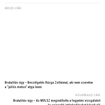
előző cikk
Brutalitás-ügy – Beszélgetés Rázga Zoltánnal, aki nem szeretne
a “pólós metoo” atyja lenni
következő cikk
Brutalitás-ügy – Az MVLSZ megindította a fegyelmi vizsgálatot
és szigorító intézkedéseket készít elő