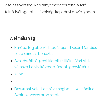
Zsolt szövetségi kapitányt megerősítette a férfi
felnőttválogatott szövetségi kapitányi pozíciójában.
A témába vág
Európa legjobb vízilabdázója – Dusan Mandics
ezt a címet is behúzta
Szállásköltségként kicsalt milliók – Vári Attila
válaszolt a vlv közérdekűadat-igénylésére
2002
2023
Besurrant valaki a szövetségbe… – Kezdődik a
Szolnok-Vasas bronzcsata