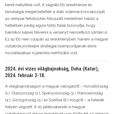
keret mélyítése volt. A zágrábi Eb eredménye és
tanulságai megerősítették a stáb szakmai koncepcióját:
az olimpiai felkészülés fókuszált mederben halad, a
háttérben pedig egyre több fiatal bizonyítja, hogy
bármikor képes felvenni a versenyt nemzetközi szinten is.
Ez az Eb nem csupán az eredményben, hanem a magyar
vízilabda jövőképe stratégiai szempontjainak előre
mozdításában is jelentős mérföldkő volt.
2024. évi vizes világbajnokság, Doha (Katar),
2024. február 2-18.
A világbajnokságon a magyar válogatott – Horvátország
(1.), Olaszország (2.), Spanyolország (3.), Franciaország
(4.), Görögország (5.) és Szerbia (6.) mögött – a hetedik
helyen végzett. A vb játékoskerete a magyar
vízilabdasport akkori legjobbjait vonultatta fel az olimpiai