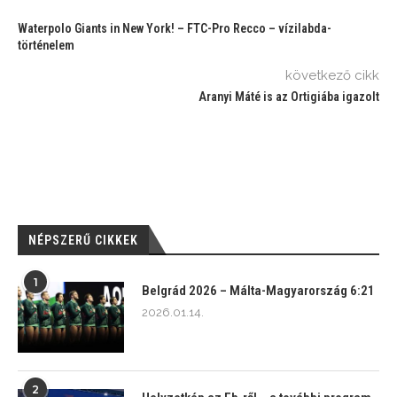
Waterpolo Giants in New York! – FTC-Pro Recco – vízilabda-
történelem
következő cikk
Aranyi Máté is az Ortigiába igazolt
NÉPSZERŰ CIKKEK
1
Belgrád 2026 – Málta-Magyarország 6:21
2026.01.14.
2