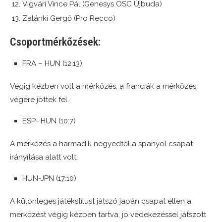
Vigvári Vince Pál (Genesys OSC Újbuda)
Zalánki Gergő (Pro Recco)
Csoportmérkőzések:
FRA – HUN (12:13)
Végig kézben volt a mérkőzés, a franciák a mérkőzes
végére jöttek fel.
ESP- HUN (10:7)
A mérkőzés a harmadik negyedtől a spanyol csapat
irányítása alatt volt.
HUN-JPN (17:10)
A különleges játékstílust játszó japán csapat ellen a
mérkőzést végig kézben tartva, jó védekezéssel játszott