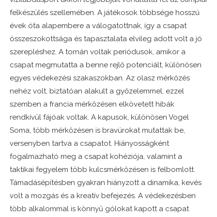
felkészülés szellemében. A játékosok többsége hosszú
évek óta alapembere a válogatottnak, így a csapat
összeszokottsága és tapasztalata elvileg adott volt a jó
szerepléshez. A tornán voltak periódusok, amikor a
csapat megmutatta a benne rejlő potenciált, különösen
egyes védekezési szakaszokban. Az olasz mérkőzés
nehéz volt, biztatóan alakult a győzelemmel, ezzel
szemben a francia mérkőzésen elkövetett hibák
rendkívül fájóak voltak. A kapusok, különösen Vogel
Soma, több mérkőzésen is bravúrokat mutattak be,
versenyben tartva a csapatot. Hiányosságként
fogalmazható meg a csapat kohéziója, valamint a
taktikai fegyelem több kulcsmérkőzésen is felbomlott.
Támadásépítésben gyakran hiányzott a dinamika, kevés
volt a mozgás és a kreatív befejezés. A védekezésben
több alkalommal is könnyű gólokat kapott a csapat