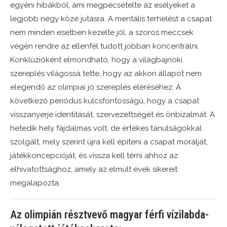
egyéni hibákból, ami megpecsételte az esélyeket a
legjobb négy közé jutásra. A mentális terhelést a csapat
nem minden esetben kezelte jól, a szoros meccsek
végén rendre az ellenfél tudott jobban koncentrálni.
Konklúzióként elmondható, hogy a világbajnoki
szereplés világossá tette, hogy az akkori állapot nem
elegendő az olimpiai jó szereplés eléréséhez. A
következő periódus kulcsfontosságú, hogy a csapat
visszanyerje identitását, szervezettségét és önbizalmát. A
hetedik hely fájdalmas volt, de értékes tanulságokkal
szolgált, mely szerint újra kell építeni a csapat morálját,
játékkoncepcióját, és vissza kell térni ahhoz az
elhivatottsághoz, amely az elmúlt évek sikereit
megalapozta.
Az olimpián résztvevő magyar férfi vízilabda-