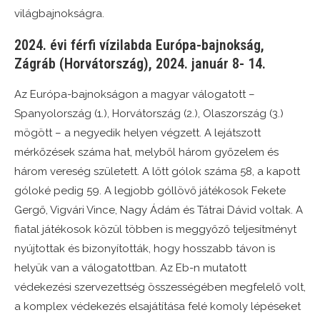
világbajnokságra.
2024. évi férfi vízilabda Európa-bajnokság,
Zágráb (Horvátország), 2024. január 8- 14.
Az Európa-bajnokságon a magyar válogatott –
Spanyolország (1.), Horvátország (2.), Olaszország (3.)
mögött – a negyedik helyen végzett. A lejátszott
mérkőzések száma hat, melyből három győzelem és
három vereség született. A lőtt gólok száma 58, a kapott
góloké pedig 59. A legjobb góllövő játékosok Fekete
Gergő, Vigvári Vince, Nagy Ádám és Tátrai Dávid voltak. A
fiatal játékosok közül többen is meggyőző teljesítményt
nyújtottak és bizonyították, hogy hosszabb távon is
helyük van a válogatottban. Az Eb-n mutatott
védekezési szervezettség összességében megfelelő volt,
a komplex védekezés elsajátítása felé komoly lépéseket