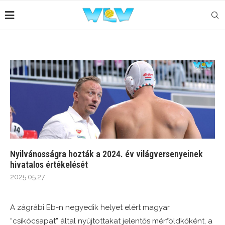
Nyilvánosságra hozták a 2024. év világversenyeinek
hivatalos értékelését
2025.05.27.
A zágrábi Eb-n negyedik helyet elért magyar
“csikócsapat” által nyújtottakat jelentős mérföldkőként, a