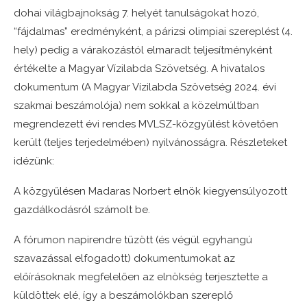
dohai világbajnokság 7. helyét tanulságokat hozó,
“fájdalmas” eredményként, a párizsi olimpiai szereplést (4.
hely) pedig a várakozástól elmaradt teljesítményként
értékelte a Magyar Vízilabda Szövetség. A hivatalos
dokumentum (A Magyar Vízilabda Szövetség 2024. évi
szakmai beszámolója) nem sokkal a közelmúltban
megrendezett évi rendes MVLSZ-közgyűlést követően
került (teljes terjedelmében) nyilvánosságra. Részleteket
idézünk:
A közgyűlésen Madaras Norbert elnök kiegyensúlyozott
gazdálkodásról számolt be.
A fórumon napirendre tűzött (és végül egyhangú
szavazással elfogadott) dokumentumokat az
előírásoknak megfelelően az elnökség terjesztette a
küldöttek elé, így a beszámolókban szereplő