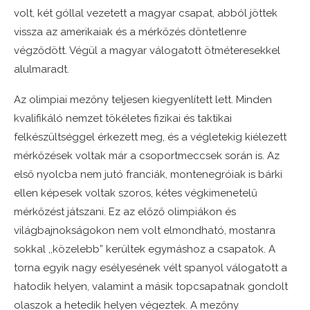
volt, két góllal vezetett a magyar csapat, abból jöttek
vissza az amerikaiak és a mérkőzés döntetlenre
végződött. Végül a magyar válogatott ötméteresekkel
alulmaradt.
Az olimpiai mezőny teljesen kiegyenlített lett. Minden
kvalifikáló nemzet tökéletes fizikai és taktikai
felkészültséggel érkezett meg, és a végletekig kiélezett
mérkőzések voltak már a csoportmeccsek során is. Az
első nyolcba nem jutó franciák, montenegróiak is bárki
ellen képesek voltak szoros, kétes végkimenetelű
mérkőzést játszani. Ez az előző olimpiákon és
világbajnokságokon nem volt elmondható, mostanra
sokkal ,,közelebb” kerültek egymáshoz a csapatok. A
torna egyik nagy esélyesének vélt spanyol válogatott a
hatodik helyen, valamint a másik topcsapatnak gondolt
olaszok a hetedik helyen végeztek. A mezőny