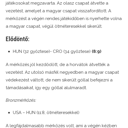
játékosokat megzavarta. Az olasz csapat átvette a
vezetést, amelyet a magyar csapat visszafordított. A
mérkőzést a végén rendes játékidőben is nyerhette volna
a magyar csapat, végül ötméteresekkel sikerült.
Elődöntő:
HUN (32 győztese)- CRO (34 győztese)
(8:9)
A mérkőzés jól kezdődött, de a horvátok átvették a
vezetést. Az utolsó másfél negyedben a magyar csapat
védekezést váltott, de nem sikerült góllal befejezni a
támadásaikat, így egy góllal alulmaradt.
Bronzmérkőzés:
USA – HUN (11:8, ötméteresekkel)
A legfájdalmasabb mérkőzés volt, ami a végén kézben