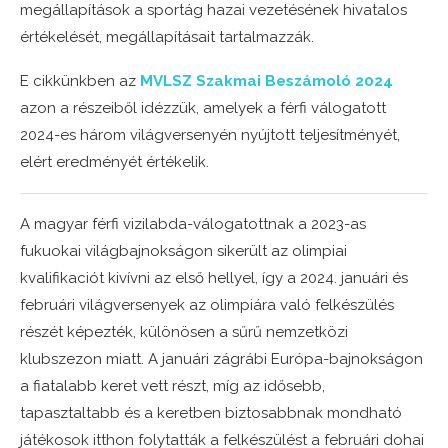
megállapítások a sportág hazai vezetésének hivatalos
értékelését, megállapításait tartalmazzák.
E cikkünkben az
MVLSZ Szakmai Beszámoló 2024
azon a részeiből idézzük, amelyek a férfi válogatott
2024-es három világversenyén nyújtott teljesítményét,
elért eredményét értékelik.
A magyar férfi vizilabda-válogatottnak a 2023-as
fukuokai világbajnokságon sikerült az olimpiai
kvalifikaciót kivívni az első hellyel, így a 2024. januári és
februári világversenyek az olimpiára való felkészülés
részét képezték, különösen a sűrű nemzetközi
klubszezon miatt. A januári zágrábi Európa-bajnokságon
a fiatalabb keret vett részt, míg az idősebb,
tapasztaltabb és a keretben biztosabbnak mondható
játékosok itthon folytatták a felkészülést a februári dohai