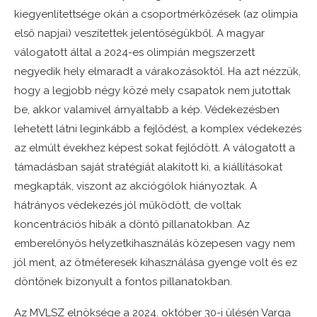
kiegyenlítettsége okán a csoportmérkőzések (az olimpia
első napjai) veszítettek jelentőségükből. A magyar
válogatott által a 2024-es olimpián megszerzett
negyedik hely elmaradt a várakozásoktól. Ha azt nézzük,
hogy a legjobb négy közé mely csapatok nem jutottak
be, akkor valamivel árnyaltabb a kép. Védekezésben
lehetett látni leginkább a fejlődést, a komplex védekezés
az elmúlt évekhez képest sokat fejlődött. A válogatott a
támadásban saját stratégiát alakított ki, a kiállításokat
megkapták, viszont az akciógólok hiányoztak. A
hátrányos védekezés jól működött, de voltak
koncentrációs hibák a döntő pillanatokban. Az
emberelőnyös helyzetkihasználás közepesen vagy nem
jól ment, az ötméteresek kihasználása gyenge volt és ez
döntőnek bizonyult a fontos pillanatokban.
Az MVLSZ elnöksége a 2024. október 30-i ülésén Varga