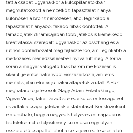
tett a csapat, ugyanakkor a kulcspillanatokban
megmutatkozott a nemzetközi tapasztalat hiánya,
különösen a bronzmérkőzésen, ahol leginkább a
tapasztalat hiányából fakadó hibák döntöttek. A
tamadójáték dinamikájában több játékos is kiemelkedő
kreativitással szerepelt, ugyanakkor az összhang és a
rutinos döntéshozatal még fejlesztendő, ami leginkább a
mérkőzések menedzselésében nyilvánult meg. A torna
során a magyar válogatottnak három mérkőzésen is
sikerült jelentős hátrányból visszazárkózni, ami erős
mentális jelenlétre és jó fizikai állapotokra utalt. A Eb-t
meghatarozó játékosok (Nagy Ádám, Fekete Gergő,
Vigvári Vince, Tátrai Dávid) szerepe kulcsfontossagú volt,
ők adták a csapat játékának a stabilitását. Konklúzióként
elmondható, hogy a negyedik helyezés önmagában is
tiszteletre méltó teljesítmény, különösen egy olyan
összetételű csapattól, ahol a cél a jövő építése és a bő