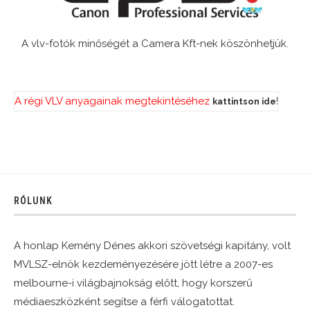
A vlv-fotók minőségét a Camera Kft-nek köszönhetjük.
A régi VLV anyagainak megtekintéséhez
!
kattintson ide
RÓLUNK
A honlap Kemény Dénes akkori szövetségi kapitány, volt
MVLSZ-elnök kezdeményezésére jött létre a 2007-es
melbourne-i világbajnokság előtt, hogy korszerű
médiaeszközként segítse a férfi válogatottat.