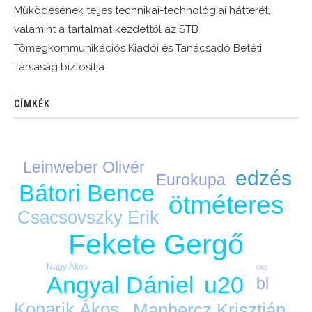
Működésének teljes technikai-technológiai hátterét,
valamint a tartalmat kezdettől az STB
Tömegkommunikációs Kiadói és Tanácsadó Betéti
Társaság biztosítja.
CÍMKÉK
Leinweber Olivér
edzés
Eurokupa
Bátori Bence
ötméteres
Csacsovszky Erik
Fekete Gergő
Nagy Ákos
OB1
u20
Angyal Dániel
bl
Konarik Ákos
Manhercz Krisztián