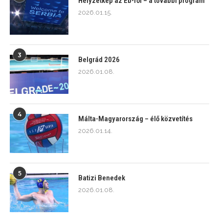
Helyzetkép az Eb-ről – a további program
2026.01.15.
3
Belgrád 2026
2026.01.08.
4
Málta-Magyarország – élő közvetítés
2026.01.14.
5
Batizi Benedek
2026.01.08.