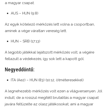
a magyar csapat.
AUS – HUN (9:8)
Az egyik kötelező mérkőzés lett volna a csoportban,
aminek a vége váratlan vereség lett.
HUN – SRB (17:13)
A legjobb játékkal lejátszott mérkőzés volt, a végére
fellazult a védekezés, így sok lett a kapott gól.
Negyeddöntő:
ITA (Ae2) – HUN (83) (10:12, ötméteresekkel)
A legnehezebb mérkőzés volt ezen a világversenyen. Jól
indult, de a rosszul megítélt brutalitás a magyar csapat
javára feltüzelte az olasz játékosokat, ami a magyar