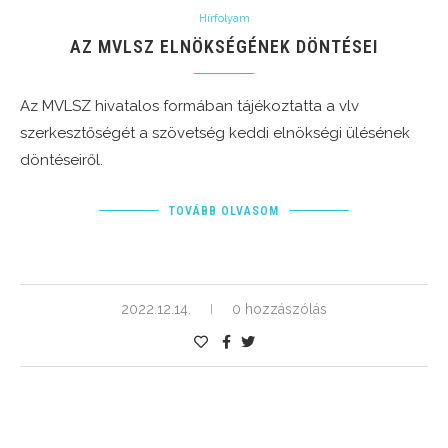
Hírfolyam
AZ MVLSZ ELNÖKSÉGÉNEK DÖNTÉSEI
Az MVLSZ hivatalos formában tájékoztatta a vlv
szerkesztőségét a szövetség keddi elnökségi ülésének
döntéseiről.
TOVÁBB OLVASOM
2022.12.14.
0 hozzászólás