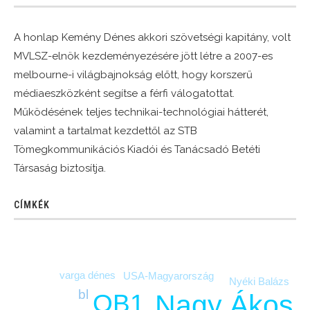
A honlap Kemény Dénes akkori szövetségi kapitány, volt
MVLSZ-elnök kezdeményezésére jött létre a 2007-es
melbourne-i világbajnokság előtt, hogy korszerű
médiaeszközként segítse a férfi válogatottat.
Működésének teljes technikai-technológiai hátterét,
valamint a tartalmat kezdettől az STB
Tömegkommunikációs Kiadói és Tanácsadó Betéti
Társaság biztosítja.
CÍMKÉK
varga dénes
USA-Magyarország
Nyéki Balázs
bl
OB1
Nagy Ákos