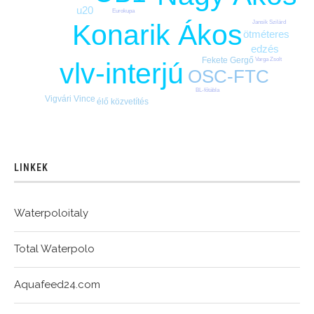
u20
Eurokupa
Konarik Ákos
Jansik Szilárd
ötméteres
edzés
Fekete Gergő
Varga Zsolt
vlv-interjú
OSC-FTC
BL-főtábla
Vigvári Vince
élő közvetítés
LINKEK
Waterpoloitaly
Total Waterpolo
Aquafeed24.com