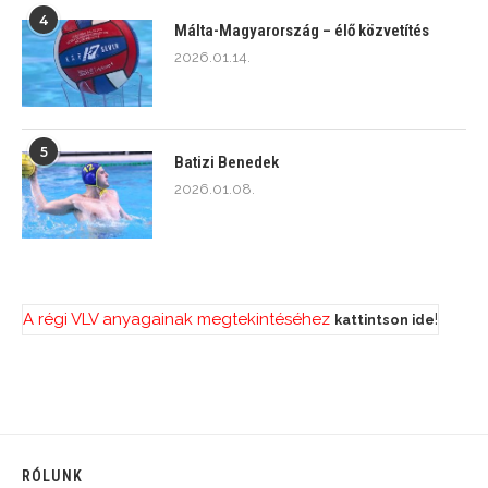
4
Málta-Magyarország – élő közvetítés
2026.01.14.
5
Batizi Benedek
2026.01.08.
A régi VLV anyagainak megtekintéséhez
!
kattintson ide
RÓLUNK