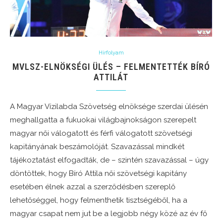
Hírfolyam
MVLSZ-ELNÖKSÉGI ÜLÉS – FELMENTETTÉK BÍRÓ
ATTILÁT
A Magyar Vízilabda Szövetség elnöksége szerdai ülésén
meghallgatta a fukuokai világbajnokságon szerepelt
magyar női válogatott és férfi válogatott szövetségi
kapitányának beszámolóját. Szavazással mindkét
tájékoztatást elfogadták, de – szintén szavazással – úgy
döntöttek, hogy Bíró Attila női szövetségi kapitány
esetében élnek azzal a szerződésben szereplő
lehetőséggel, hogy felmenthetik tisztségéből, ha a
magyar csapat nem jut be a legjobb négy közé az év fő