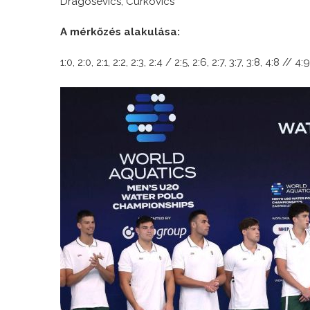
Dragosevics, Curkovics
A mérkőzés alakulása:
1:0, 2:0, 2:1, 2:2, 2:3, 2:4 / 2:5, 2:6, 2:7, 3:7, 3:8, 4:8 // 4: