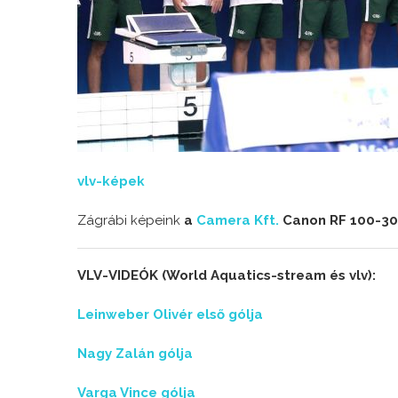
vlv-képek
Zágrábi képeink
a
Camera Kft.
Canon RF 100-300
VLV-VIDEÓK (World Aquatics-stream és vlv):
Leinweber Olivér első gólja
Nagy Zalán gólja
Varga Vince gólja