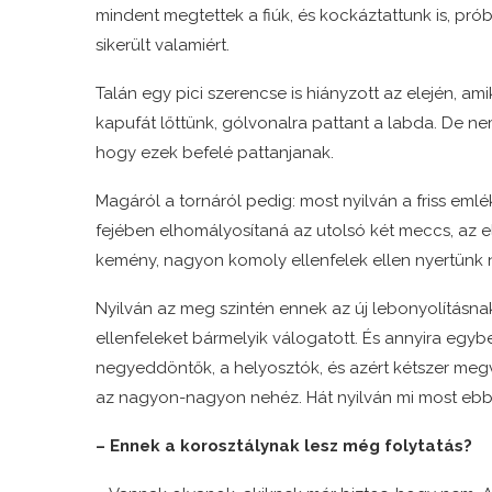
mindent megtettek a fiúk, és kockáztattunk is, prób
sikerült valamiért.
Talán egy pici szerencse is hiányzott az elején, am
kapufát lőttünk, gólvonalra pattant a labda. De nem
hogy ezek befelé pattanjanak.
Magáról a tornáról pedig: most nyilván a friss eml
fejében elhomályosítaná az utolsó két meccs, az 
kemény, nagyon komoly ellenfelek ellen nyertünk 
Nyilván az meg szintén ennek az új lebonyolításn
ellenfeleket bármelyik válogatott. És annyira egy
negyeddöntők, a helyosztók, és azért kétszer megv
az nagyon-nagyon nehéz. Hát nyilván mi most ebből
– Ennek a korosztálynak lesz még folytatás?