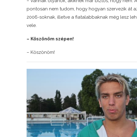
– Vannak olyanok, akiknek már biztos, hogy nem. A
pontosan nem tudom, hogy hogyan szervezik át az
2006-soknak, illetve a fiatalabbaknak még lesz le
vele.
– Köszönöm szépen!
– Köszönöm!