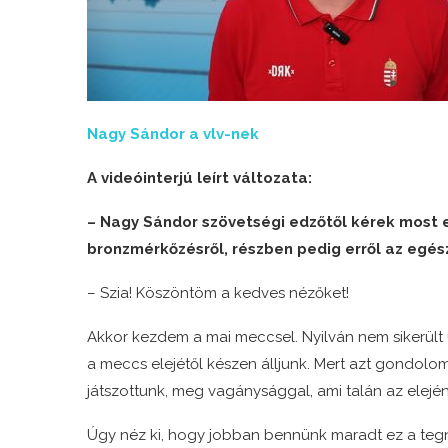
Nagy Sándor a vlv-nek
A videóinterjú leírt változata:
– Nagy Sándor szövetségi edzőtől kérek most e
bronzmérkőzésről, részben pedig erről az egész
– Szia! Köszöntöm a kedves nézőket!
Akkor kezdem a mai meccsel. Nyilván nem sikerült
a meccs elejétől készen álljunk. Mert azt gondol
játszottunk, meg vagánysággal, ami talán az elején
Úgy néz ki, hogy jobban bennünk maradt ez a tegn