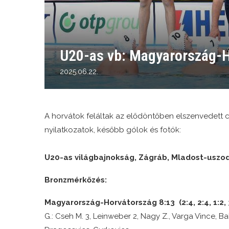
U20-as vb: Magyarország-H
2025.06.22.
A horvátok feláltak az elődöntőben elszenvedett c
nyilatkozatok, később gólok és fotók:
U20-as világbajnokság, Zágráb, Mladost-uszo
Bronzmérkőzés:
Magyarország-Horvátország 8:13 (2:4, 2:4, 1:2, 
G.: Cseh M. 3, Leinweber 2, Nagy Z., Varga Vince, Balo