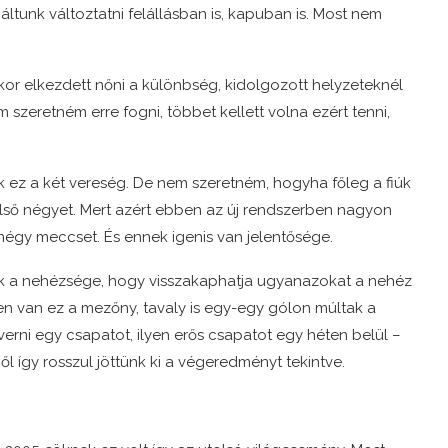
áltunk változtatni felállásban is, kapuban is. Most nem
ikor elkezdett nőni a különbség, kidolgozott helyzeteknél
 szeretném erre fogni, többet kellett volna ezért tenni,
ék ez a két vereség. De nem szeretném, hogyha főleg a fiúk
első négyet. Mert azért ebben az új rendszerben nagyon
négy meccset. És ennek igenis van jelentősége.
ak a nehézsége, hogy visszakaphatja ugyanazokat a nehéz
ben van ez a mezőny, tavaly is egy-egy gólon múltak a
erni egy csapatot, ilyen erős csapatot egy héten belül –
 így rosszul jöttünk ki a végeredményt tekintve.