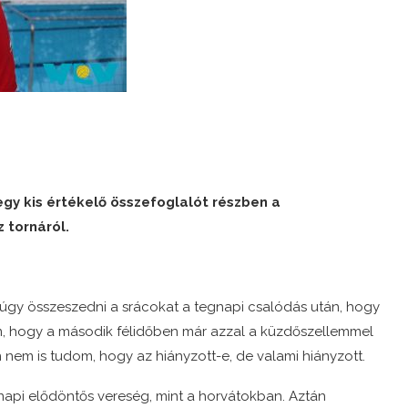
gy kis értékelő összefoglalót részben a
 tornáról.
 úgy összeszedni a srácokat a tegnapi csalódás után, hogy
om, hogy a második félidőben már azzal a küzdőszellemmel
 nem is tudom, hogy az hiányzott-e, de valami hiányzott.
api elődöntős vereség, mint a horvátokban. Aztán