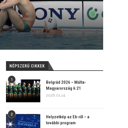
NÉPSZERŰ CIKKEK
1
Belgrád 2026 – Málta-
Magyarország 6:21
2026.01.14.
2
Helyzetkép az Eb-ről – a
további program