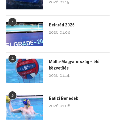
2026.01.15.
3
Belgrád 2026
2026.01.08.
4
Málta-Magyarország – élő
közvetítés
2026.01.14.
5
Batizi Benedek
2026.01.08.