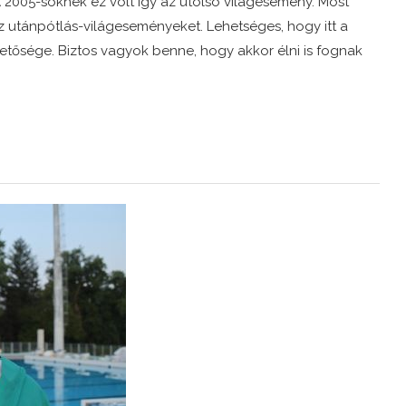
 2005-söknek ez volt így az utolsó világesemény. Most
 utánpótlás-világeseményeket. Lehetséges, hogy itt a
hetősége. Biztos vagyok benne, hogy akkor élni is fognak