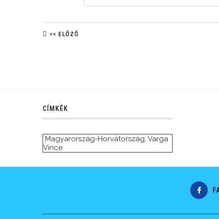
<< ELŐZŐ
CÍMKÉK
Magyarország-Horvátország
,
Varga
Vince
F