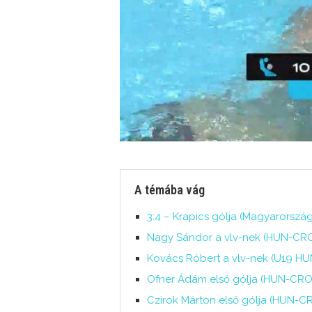
A témába vág
3:4 – Krapics gólja (Magyarország
Nagy Sándor a vlv-nek (HUN-CRO,
Kovács Róbert a vlv-nek (U19 HU
Ofner Ádám első gólja (HUN-CRO 
Czirok Márton első gólja (HUN-CR