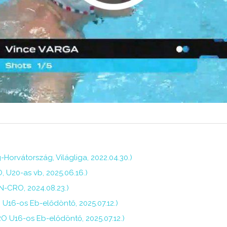
-Horvátország, Világliga, 2022.04.30.)
 U20-as vb, 2025.06.16.)
N-CRO, 2024.08.23.)
U16-os Eb-elődöntő, 2025.07.12.)
O U16-os Eb-elődöntő, 2025.07.12.)