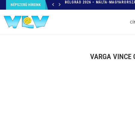
NÉPSZERŰ HÍREINK
HELYZETKÉP AZ EB-RŐL – A TOVÁBBI
CÍ
VARGA VINCE 