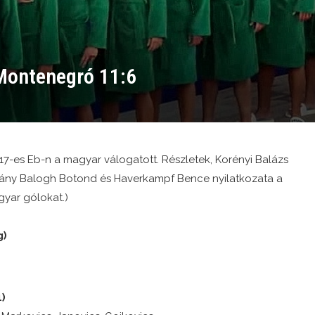
Montenegró 11:6
7-es Eb-n a magyar válogatott. Részletek, Korényi Balázs
pitány Balogh Botond és Haverkampf Bence nyilatkozata a
yar gólokat.)
g)
1)