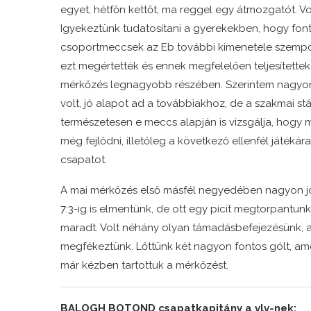
egyet, hétfőn kettőt, ma reggel egy átmozgatót. Vol
Igyekeztünk tudatosítani a gyerekekben, hogy fon
csoportmeccsek az Eb további kimenetele szempo
ezt megértették és ennek megfelelően teljesítettek
mérkőzés legnagyobb részében. Szerintem nagyon
volt, jó alapot ad a továbbiakhoz, de a szakmai st
természetesen e meccs alapján is vizsgálja, hogy 
még fejlődni, illetőleg a következő ellenfél játékára 
csapatot.
A mai mérkőzés első másfél negyedében nagyon jól
7:3-ig is elmentünk, de ott egy picit megtorpantu
maradt. Volt néhány olyan támadásbefejezésünk, am
megfékeztünk. Lőttünk két nagyon fontos gólt, ame
már kézben tartottuk a mérkőzést.
BALOGH BOTOND csapatkapitány a vlv-nek: