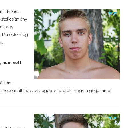
it ki kell
teljesítmény.
 ez egy
ni. Ma este még
ll
, nem volt
?
őttem.
r mellém állt, összességében örülök, hogy a góljaimmal