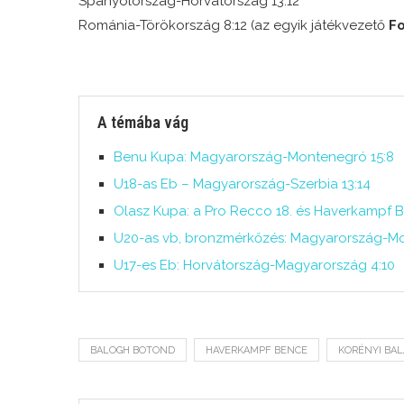
Spanyolország-Horvátország 13:12
Románia-Törökország 8:12 (az egyik játékvezető
F
A témába vág
Benu Kupa: Magyarország-Montenegró 15:8
U18-as Eb – Magyarország-Szerbia 13:14
Olasz Kupa: a Pro Recco 18. és Haverkampf 
U20-as vb, bronzmérkőzés: Magyarország-Mon
U17-es Eb: Horvátország-Magyarország 4:10
BALOGH BOTOND
HAVERKAMPF BENCE
KORÉNYI BA