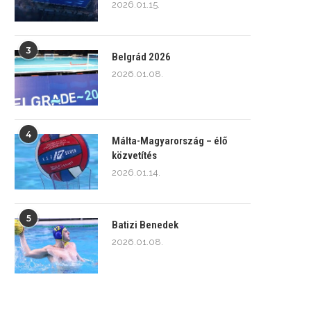
2026.01.15.
3
Belgrád 2026
2026.01.08.
4
Málta-Magyarország – élő
közvetítés
2026.01.14.
5
Batizi Benedek
2026.01.08.