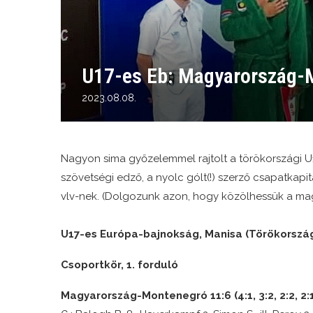
U17-es Eb: Magyarország-
2023.08.08.
Nagyon sima győzelemmel rajtolt a törökországi U1
szövetségi edző, a nyolc gólt(!) szerző csapatka
vlv-nek. (Dolgozunk azon, hogy közölhessük a mag
U17-es Európa-bajnokság, Manisa (Törökorszá
Csoportkör, 1. forduló
Magyarország-Montenegró 11:6 (4:1, 3:2, 2:2, 2: