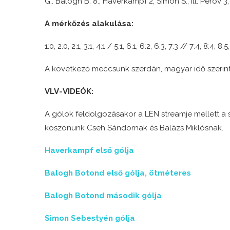
G.: Balogh B. 8., Haverkampf 2, Simon S., ill. Perov 
A mérkőzés alakulása:
1:0, 2:0, 2:1, 3:1, 4:1 / 5:1, 6:1, 6:2, 6:3, 7:3 // 7:4, 8:4, 8:
A következő meccsünk szerdán, magyar idő szerint 
VLV-VIDEÓK:
A gólok feldolgozásakor a LEN streamje mellett a st
köszönünk Cseh Sándornak és Balázs Miklósnak.
Haverkampf első gólja
Balogh Botond első gólja, ötméteres
Balogh Botond második gólja
Simon Sebestyén gólja