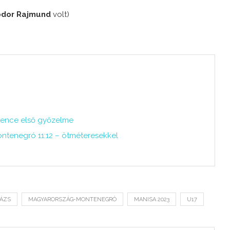
odor Rajmund
volt)
Bence első győzelme
tenegró 11:12 – ötméteresekkel
LÁZS
MAGYARORSZÁG-MONTENEGRÓ
MANISA 2023
U17