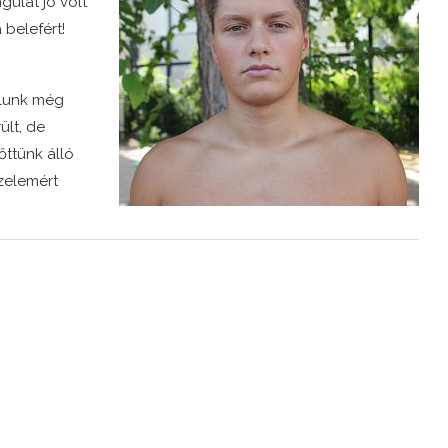
ulat jó volt
 belefért!
álunk még
ült, de
ttünk álló
zelemért