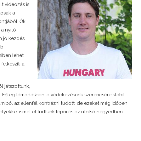
t videózás is.
tosak a
ntjából. Ők
 a nyitó
 jó kezdés
áb
miben lehet
felkészíti a
 játszottunk,
nk. Főleg támadásban, a védekezésünk szerencsére stabil
iből az ellenfél kontrázni tudott, de ezeket még időben
lyekkel ismét el tudtunk lépni és az utolsó negyedben