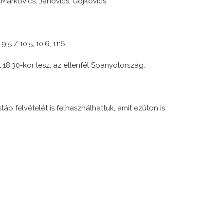
3, Markovics, Janovics, Gojkovics
5, 9:5 / 10:5, 10:6, 11:6
18.30-kor lesz, az ellenfél Spanyolország.
áb felvételét is felhasználhattuk, amit ezúton is