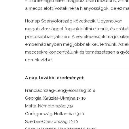
– Montenegró ellen magabiztosan kezdtünk, a hang
a meccs előtt. Voltak néha hiányosságok, de ez ma
Holnap Spanyolország következik. Ugyanolyan
magabiztossággal fogunk kiállni ellenük, és prób
pontosabban játszani. A védekezésünk ma jól siker
emberhátrányban még jobbnak kell lennünk. Az elő
meccsekre koncentrálunk és természetesen a győ
ugrunk vízbe!
A nap további eredményei:
Franciaország-Lengyelország 10:4
Georgia (Grúzia)-Ukrajna 13:10
Málta-Németország 7:9
Görögország-Hollandia 13:10
Szerbia-Olaszország 12:10