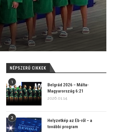
NÉPSZERŰ CIKKEK
1
Belgrád 2026 – Málta-
Magyarország 6:21
2026.01.14.
2
Helyzetkép az Eb-ről – a
további program