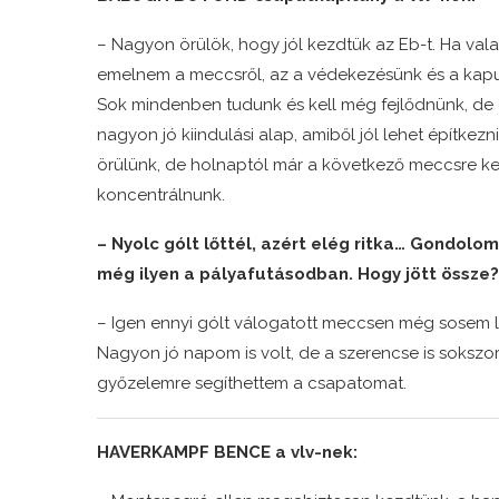
– Nagyon örülök, hogy jól kezdtük az Eb-t. Ha valam
emelnem a meccsről, az a védekezésünk és a kapus
Sok mindenben tudunk és kell még fejlődnünk, de
nagyon jó kiindulási alap, amiből jól lehet építkez
örülünk, de holnaptól már a következő meccsre ke
koncentrálnunk.
– Nyolc gólt lőttél, azért elég ritka… Gondolom
még ilyen a pályafutásodban. Hogy jött össze
– Igen ennyi gólt válogatott meccsen még sosem l
Nagyon jó napom is volt, de a szerencse is sokszo
győzelemre segíthettem a csapatomat.
HAVERKAMPF BENCE a vlv-nek: