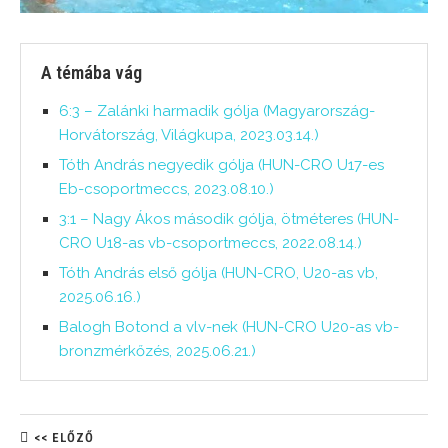
A témába vág
6:3 – Zalánki harmadik gólja (Magyarország-
Horvátország, Világkupa, 2023.03.14.)
Tóth András negyedik gólja (HUN-CRO U17-es
Eb-csoportmeccs, 2023.08.10.)
3:1 – Nagy Ákos második gólja, ötméteres (HUN-
CRO U18-as vb-csoportmeccs, 2022.08.14.)
Tóth András első gólja (HUN-CRO, U20-as vb,
2025.06.16.)
Balogh Botond a vlv-nek (HUN-CRO U20-as vb-
bronzmérkőzés, 2025.06.21.)
<< ELŐZŐ