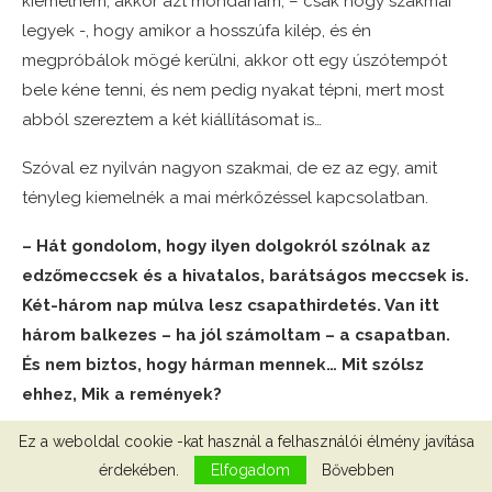
kiemelnem, akkor azt mondanám, – csak hogy szakmai
legyek -, hogy amikor a hosszúfa kilép, és én
megpróbálok mögé kerülni, akkor ott egy úszótempót
bele kéne tenni, és nem pedig nyakat tépni, mert most
abból szereztem a két kiállításomat is…
Szóval ez nyilván nagyon szakmai, de ez az egy, amit
tényleg kiemelnék a mai mérkőzéssel kapcsolatban.
– Hát gondolom, hogy ilyen dolgokról szólnak az
edzőmeccsek és a hivatalos, barátságos meccsek is.
Két-három nap múlva lesz csapathirdetés. Van itt
három balkezes – ha jól számoltam – a csapatban.
És nem biztos, hogy hárman mennek… Mit szólsz
ehhez, Mik a remények?
– A remény nyilván az, hogy bekerülök a csapatba és
Ez a weboldal cookie -kat használ a felhasználói élmény javítása
érdekében.
Elfogadom
Bővebben
bizonyíthatok tovább, de hála istennek, nem az én