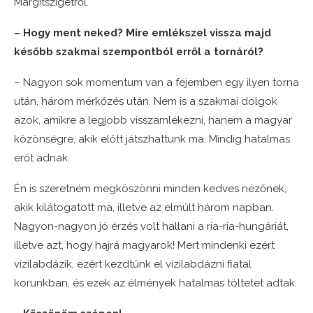
Margitszigetről.
– Hogy ment neked? Mire emlékszel vissza majd
később szakmai szempontból erről a tornáról?
– Nagyon sok momentum van a fejemben egy ilyen torna
után, három mérkőzés után. Nem is a szakmai dolgok
azok, amikre a legjobb visszamlékezni, hanem a magyar
közönségre, akik előtt játszhattunk ma. Mindig hatalmas
erőt adnak.
Én is szeretném megköszönni minden kedves nézőnek,
akik kilátogatott ma, illetve az elmúlt három napban.
Nagyon-nagyon jó érzés volt hallani a ria-ria-hungáriát,
illetve azt, hogy hajrá magyarok! Mert mindenki ezért
vízilabdázik, ezért kezdtünk el vízilabdázni fiatal
korunkban, és ezek az élmények hatalmas töltetet adtak.