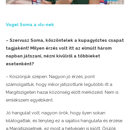
Vogel Soma a vlv-nek
– Szervusz Soma, köszöntelek a kupagyőztes csapat
tagjaként! Milyen érzés volt itt az elmúlt három
napban játszani, nézni kívülről a többieket
esetenként?
– Köszönjük szépen. Nagyon jó érzés, pont
számolgattuk, hogy mikor játszottunk legutóbb itt a
Margitszigeten hazai közönség előtt mérkőzést. Nem is
emlékszem egyébként.
Jó hangulat volt, nagyon örök, hogy ilyen sokan
kilátogattak, és tényleg ez a sajátos hangulata és érzése
a Margitszigetnek, ez most a hétvégén is kijött. Örülök,