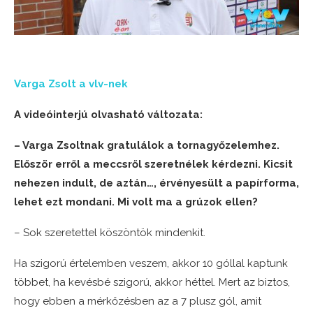
Varga Zsolt a vlv-nek
A videóinterjú olvasható változata:
– Varga Zsoltnak gratulálok a tornagyőzelemhez.
Először erről a meccsről szeretnélek kérdezni. Kicsit
nehezen indult, de aztán…, érvényesült a papírforma,
lehet ezt mondani. Mi volt ma a grúzok ellen?
– Sok szeretettel köszöntök mindenkit.
Ha szigorú értelemben veszem, akkor 10 góllal kaptunk
többet, ha kevésbé szigorú, akkor héttel. Mert az biztos,
hogy ebben a mérkőzésben az a 7 plusz gól, amit