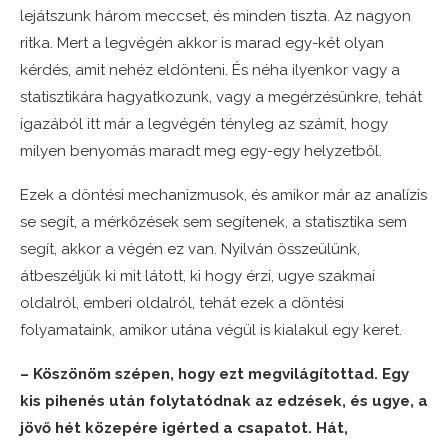
lejátszunk három meccset, és minden tiszta. Az nagyon
ritka. Mert a legvégén akkor is marad egy-két olyan
kérdés, amit nehéz eldönteni. És néha ilyenkor vagy a
statisztikára hagyatkozunk, vagy a megérzésünkre, tehát
igazából itt már a legvégén tényleg az számít, hogy
milyen benyomás maradt meg egy-egy helyzetből.
Ezek a döntési mechanizmusok, és amikor már az analízis
se segít, a mérkőzések sem segítenek, a statisztika sem
segít, akkor a végén ez van. Nyilván összeülünk,
átbeszéljük ki mit látott, ki hogy érzi, ugye szakmai
oldalról, emberi oldalról, tehát ezek a döntési
folyamataink, amikor utána végül is kialakul egy keret.
– Köszönöm szépen, hogy ezt megvilágítottad. Egy
kis pihenés után folytatódnak az edzések, és ugye, a
jövő hét közepére igérted a csapatot. Hát,