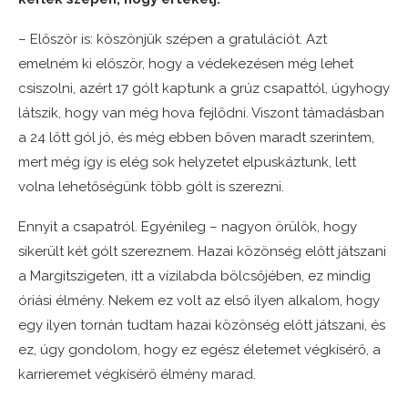
– Először is: köszönjük szépen a gratulációt. Azt
emelném ki először, hogy a védekezésen még lehet
csiszolni, azért 17 gólt kaptunk a grúz csapattól, úgyhogy
látszik, hogy van még hova fejlődni. Viszont támadásban
a 24 lőtt gól jó, és még ebben bőven maradt szerintem,
mert még így is elég sok helyzetet elpuskáztunk, lett
volna lehetőségünk több gólt is szerezni.
Ennyit a csapatról. Egyénileg – nagyon örülök, hogy
sikerült két gólt szereznem. Hazai közönség előtt játszani
a Margitszigeten, itt a vízilabda bölcsőjében, ez mindig
óriási élmény. Nekem ez volt az első ilyen alkalom, hogy
egy ilyen tornán tudtam hazai közönség előtt játszani, és
ez, úgy gondolom, hogy ez egész életemet végkísérő, a
karrieremet végkísérő élmény marad.