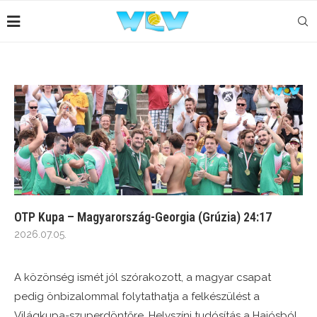
OTP Kupa – Magyarország-Georgia (Grúzia) 24:17
2026.07.05.
A közönség ismét jól szórakozott, a magyar csapat
pedig önbizalommal folytathatja a felkészülést a
Világkupa-szuperdöntőre. Helyszíni tudósítás a Hajósból