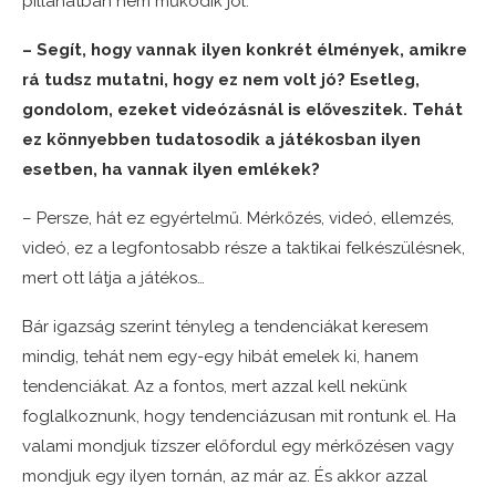
pillanatban nem működik jól.
– Segít, hogy vannak ilyen konkrét élmények, amikre
rá tudsz mutatni, hogy ez nem volt jó? Esetleg,
gondolom, ezeket videózásnál is előveszitek. Tehát
ez könnyebben tudatosodik a játékosban ilyen
esetben, ha vannak ilyen emlékek?
– Persze, hát ez egyértelmű. Mérkőzés, videó, ellemzés,
videó, ez a legfontosabb része a taktikai felkészülésnek,
mert ott látja a játékos…
Bár igazság szerint tényleg a tendenciákat keresem
mindig, tehát nem egy-egy hibát emelek ki, hanem
tendenciákat. Az a fontos, mert azzal kell nekünk
foglalkoznunk, hogy tendenciázusan mit rontunk el. Ha
valami mondjuk tízszer előfordul egy mérkőzésen vagy
mondjuk egy ilyen tornán, az már az. És akkor azzal