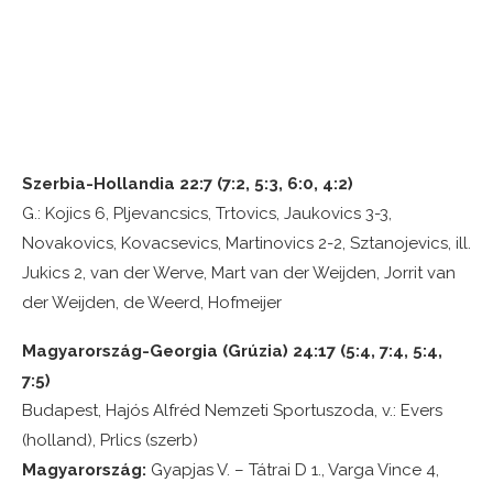
Szerbia-Hollandia 22:7 (
7:2,
5:3,
6:0,
4:2
)
G.: Kojics 6, Pljevancsics, Trtovics, Jaukovics 3-3,
Novakovics, Kovacsevics, Martinovics 2-2, Sztanojevics, ill.
Jukics 2, van der Werve, Mart van der Weijden, Jorrit van
der Weijden, de Weerd, Hofmeijer
Magyarország-Georgia (Grúzia) 24:17 (5:4, 7:4, 5:4,
7:5)
Budapest, Hajós Alfréd Nemzeti Sportuszoda, v.: Evers
(holland), Prlics (szerb)
Magyarország:
Gyapjas V. – Tátrai D 1., Varga Vince 4,