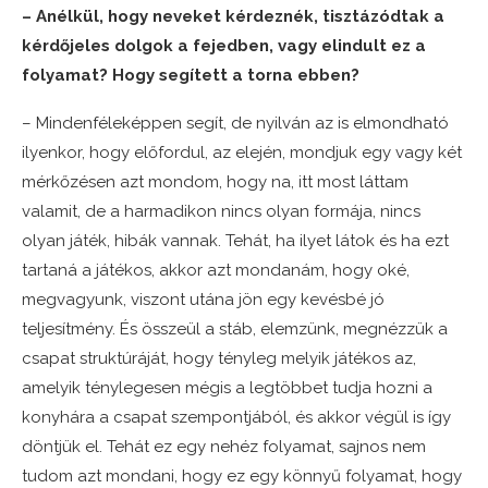
– Anélkül, hogy neveket kérdeznék, tisztázódtak a
kérdőjeles dolgok a fejedben, vagy elindult ez a
folyamat? Hogy segített a torna ebben?
– Mindenféleképpen segít, de nyilván az is elmondható
ilyenkor, hogy előfordul, az elején, mondjuk egy vagy két
mérkőzésen azt mondom, hogy na, itt most láttam
valamit, de a harmadikon nincs olyan formája, nincs
olyan játék, hibák vannak. Tehát, ha ilyet látok és ha ezt
tartaná a játékos, akkor azt mondanám, hogy oké,
megvagyunk, viszont utána jön egy kevésbé jó
teljesítmény. És összeül a stáb, elemzünk, megnézzük a
csapat struktúráját, hogy tényleg melyik játékos az,
amelyik ténylegesen mégis a legtöbbet tudja hozni a
konyhára a csapat szempontjából, és akkor végül is így
döntjük el. Tehát ez egy nehéz folyamat, sajnos nem
tudom azt mondani, hogy ez egy könnyű folyamat, hogy