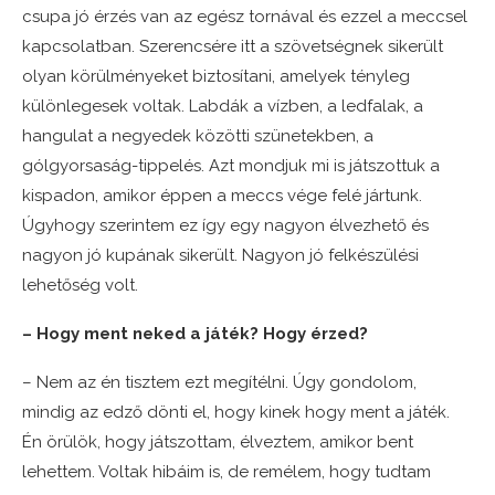
csupa jó érzés van az egész tornával és ezzel a meccsel
kapcsolatban. Szerencsére itt a szövetségnek sikerült
olyan körülményeket biztosítani, amelyek tényleg
különlegesek voltak. Labdák a vízben, a ledfalak, a
hangulat a negyedek közötti szünetekben, a
gólgyorsaság-tippelés. Azt mondjuk mi is játszottuk a
kispadon, amikor éppen a meccs vége felé jártunk.
Úgyhogy szerintem ez így egy nagyon élvezhető és
nagyon jó kupának sikerült. Nagyon jó felkészülési
lehetőség volt.
– Hogy ment neked a játék? Hogy érzed?
– Nem az én tisztem ezt megítélni. Úgy gondolom,
mindig az edző dönti el, hogy kinek hogy ment a játék.
Én örülök, hogy játszottam, élveztem, amikor bent
lehettem. Voltak hibáim is, de remélem, hogy tudtam