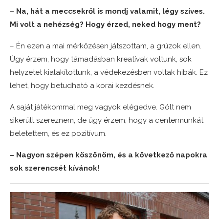
– Na, hát a meccsekről is mondj valamit, légy szíves.
Mi volt a nehézség? Hogy érzed, neked hogy ment?
– Én ezen a mai mérkőzésen játszottam, a grúzok ellen.
Úgy érzem, hogy támadásban kreatívak voltunk, sok
helyzetet kialakítottunk, a védekezésben voltak hibák. Ez
lehet, hogy betudható a korai kezdésnek.
A saját játékommal meg vagyok elégedve. Gólt nem
sikerült szereznem, de úgy érzem, hogy a centermunkát
beletettem, és ez pozitívum.
– Nagyon szépen köszönöm, és a következő napokra
sok szerencsét kívánok!