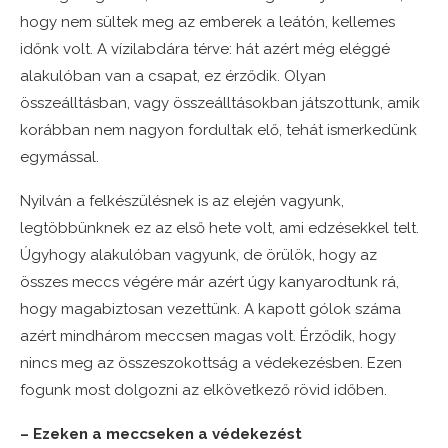
hogy nem sültek meg az emberek a leátón, kellemes
időnk volt. A vízilabdára térve: hát azért még eléggé
alakulóban van a csapat, ez érződik. Olyan
összeálltásban, vagy összeálltásokban játszottunk, amik
korábban nem nagyon fordultak elő, tehát ismerkedünk
egymással.
Nyilván a felkészülésnek is az elején vagyunk,
legtöbbünknek ez az első hete volt, ami edzésekkel telt.
Úgyhogy alakulóban vagyunk, de örülök, hogy az
összes meccs végére már azért úgy kanyarodtunk rá,
hogy magabiztosan vezettünk. A kapott gólok száma
azért mindhárom meccsen magas volt. Érződik, hogy
nincs meg az összeszokottság a védekezésben. Ezen
fogunk most dolgozni az elkövetkező rövid időben.
– Ezeken a meccseken a védekezést