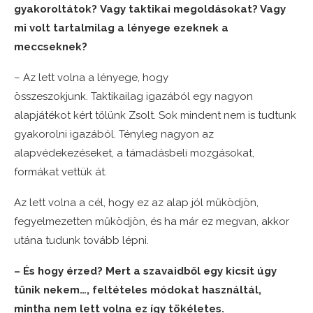
gyakoroltátok? Vagy taktikai megoldásokat? Vagy
mi volt tartalmilag a lényege ezeknek a
meccseknek?
– Az lett volna a lényege, hogy
összeszokjunk. Taktikailag igazából egy nagyon
alapjátékot kért tőlünk Zsolt. Sok mindent nem is tudtunk
gyakorolni igazából. Tényleg nagyon az
alapvédekezéseket, a támadásbeli mozgásokat,
formákat vettük át.
Az lett volna a cél, hogy ez az alap jól működjön,
fegyelmezetten működjön, és ha már ez megvan, akkor
utána tudunk tovább lépni.
– És hogy érzed? Mert a szavaidből egy kicsit úgy
tűnik nekem…, feltételes módokat használtál,
mintha nem lett volna ez így tökéletes.