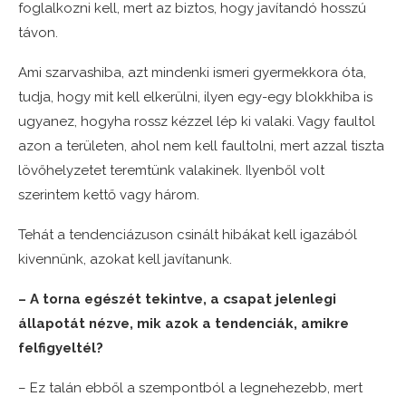
foglalkozni kell, mert az biztos, hogy javítandó hosszú
távon.
Ami szarvashiba, azt mindenki ismeri gyermekkora óta,
tudja, hogy mit kell elkerülni, ilyen egy-egy blokkhiba is
ugyanez, hogyha rossz kézzel lép ki valaki. Vagy faultol
azon a területen, ahol nem kell faultolni, mert azzal tiszta
lövőhelyzetet teremtünk valakinek. Ilyenből volt
szerintem kettő vagy három.
Tehát a tendenciázuson csinált hibákat kell igazából
kivennünk, azokat kell javítanunk.
– A torna egészét tekintve, a csapat jelenlegi
állapotát nézve, mik azok a tendenciák, amikre
felfigyeltél?
– Ez talán ebből a szempontból a legnehezebb, mert