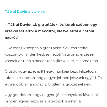
Tátrai Dávid a vlv-nek
– Tátrai Dávidnak gratulálok, és kérek szépen egy
értékelést erről a meccsről, illetve erről a három
napról!
– Köszönjük szépen a gratulációt! Sok szeretettel
köszöntök minden kedves nézőt! Nagyon jó érzéseim
vannak ez után a meccs után, illetve a teljes torna után.
Örülök, hogy az elmúlt hetek munkája kezd kifizetődni,
látom a csapaton, hogy egyre jobban játszunk együtt. És
egyre jobb a hangulat is. Örültem a győzelmeknek.
Úgy gondolom, hogy nagyon jó élményekkel távozhat
minden egyes néző, és a játékosok is innen a