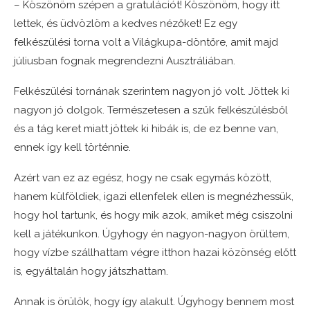
– Köszönöm szépen a gratulációt! Köszönöm, hogy itt
lettek, és üdvözlöm a kedves nézőket! Ez egy
felkészülési torna volt a Világkupa-döntőre, amit majd
júliusban fognak megrendezni Ausztráliában.
Felkészülési tornának szerintem nagyon jó volt. Jöttek ki
nagyon jó dolgok. Természetesen a szűk felkészülésből
és a tág keret miatt jöttek ki hibák is, de ez benne van,
ennek így kell történnie.
Azért van ez az egész, hogy ne csak egymás között,
hanem külföldiek, igazi ellenfelek ellen is megnézhessük,
hogy hol tartunk, és hogy mik azok, amiket még csiszolni
kell a játékunkon. Úgyhogy én nagyon-nagyon örültem,
hogy vízbe szállhattam végre itthon hazai közönség előtt
is, egyáltalán hogy játszhattam.
Annak is örülök, hogy így alakult. Úgyhogy bennem most