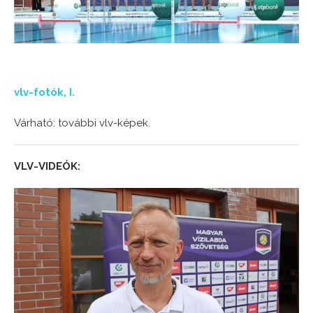
vlv-fotók, I.
Várható: további vlv-képek.
VLV-VIDEÓK: