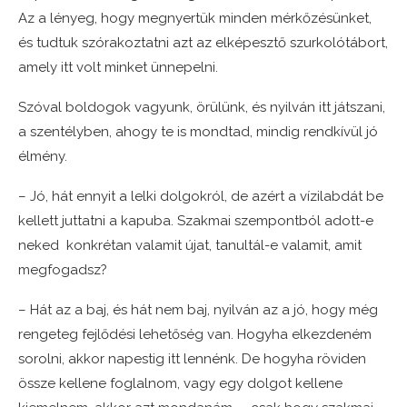
Az a lényeg, hogy megnyertük minden mérkőzésünket,
és tudtuk szórakoztatni azt az elképesztő szurkolótábort,
amely itt volt minket ünnepelni.
Szóval boldogok vagyunk, örülünk, és nyilván itt játszani,
a szentélyben, ahogy te is mondtad, mindig rendkívül jó
élmény.
– Jó, hát ennyit a lelki dolgokról, de azért a vízilabdát be
kellett juttatni a kapuba. Szakmai szempontból adott-e
neked konkrétan valamit újat, tanultál-e valamit, amit
megfogadsz?
– Hát az a baj, és hát nem baj, nyilván az a jó, hogy még
rengeteg fejlődési lehetőség van. Hogyha elkezdeném
sorolni, akkor napestig itt lennénk. De hogyha röviden
össze kellene foglalnom, vagy egy dolgot kellene