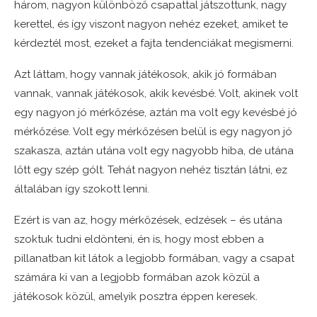
három, nagyon különböző csapattal játszottunk, nagy
kerettel, és így viszont nagyon nehéz ezeket, amiket te
kérdeztél most, ezeket a fajta tendenciákat megismerni.
Azt láttam, hogy vannak játékosok, akik jó formában
vannak, vannak játékosok, akik kevésbé. Volt, akinek volt
egy nagyon jó mérkőzése, aztán ma volt egy kevésbé jó
mérkőzése. Volt egy mérkőzésen belül is egy nagyon jó
szakasza, aztán utána volt egy nagyobb hiba, de utána
lőtt egy szép gólt. Tehát nagyon nehéz tisztán látni, ez
általában így szokott lenni.
Ezért is van az, hogy mérkőzések, edzések – és utána
szoktuk tudni eldönteni, én is, hogy most ebben a
pillanatban kit látok a legjobb formában, vagy a csapat
számára ki van a legjobb formában azok közül a
játékosok közül, amelyik posztra éppen keresek.