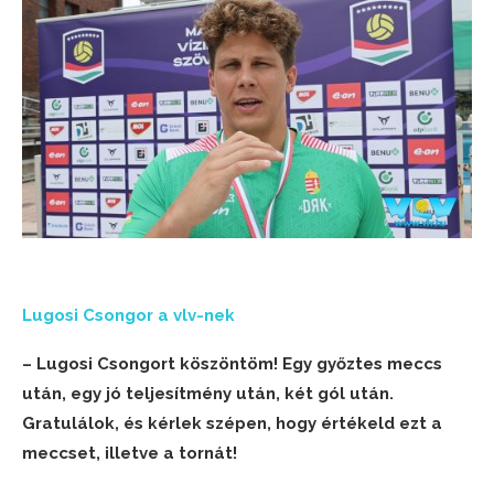
Lugosi Csongor a vlv-nek
– Lugosi Csongort köszöntöm! Egy győztes meccs
után, egy jó teljesítmény után, két gól után.
Gratulálok, és kérlek szépen, hogy értékeld ezt a
meccset, illetve a tornát!