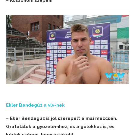
– Köszönöm szépen!
Ekler Bendegúz a vlv-nek
– Eker Bendegúz is jól szerepelt a mai meccsen.
Gratulálok a győzelemhez, és a gólokhoz is, és
kérlek szépen, hogy értékelj!