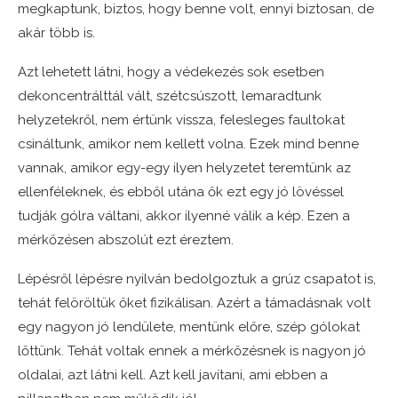
megkaptunk, biztos, hogy benne volt, ennyi biztosan, de
akár több is.
Azt lehetett látni, hogy a védekezés sok esetben
dekoncentrálttál vált, szétcsúszott, lemaradtunk
helyzetekről, nem értünk vissza, felesleges faultokat
csináltunk, amikor nem kellett volna. Ezek mind benne
vannak, amikor egy-egy ilyen helyzetet teremtünk az
ellenféleknek, és ebből utána ők ezt egy jó lövéssel
tudják gólra váltani, akkor ilyenné válik a kép. Ezen a
mérkőzésen abszolút ezt éreztem.
Lépésről lépésre nyilván bedolgoztuk a grúz csapatot is,
tehát felöröltük őket fizikálisan. Azért a támadásnak volt
egy nagyon jó lendülete, mentünk előre, szép gólokat
lőttünk. Tehát voltak ennek a mérkőzésnek is nagyon jó
oldalai, azt látni kell. Azt kell javítani, ami ebben a