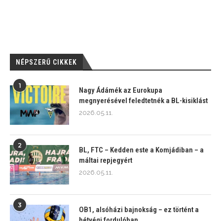
NÉPSZERŰ CIKKEK
1
Nagy Ádámék az Eurokupa
megnyerésével feledtetnék a BL-kisiklást
2026.05.11.
2
BL, FTC – Kedden este a Komjádiban – a
máltai repjegyért
2026.05.11.
3
OB1, alsóházi bajnokság – ez történt a
hétvégi fordulóban