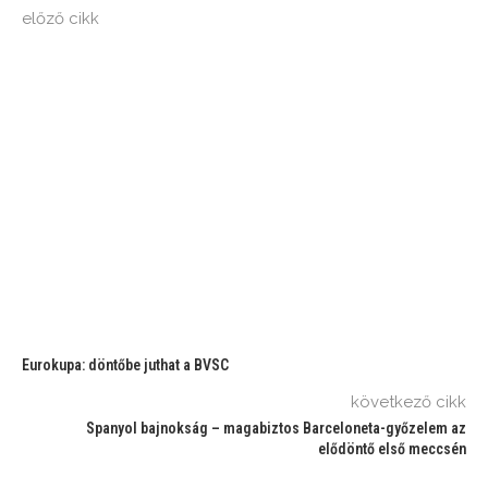
előző cikk
Eurokupa: döntőbe juthat a BVSC
következő cikk
Spanyol bajnokság – magabiztos Barceloneta-győzelem az
elődöntő első meccsén