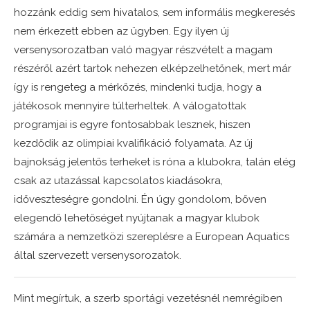
hozzánk eddig sem hivatalos, sem informális megkeresés
nem érkezett ebben az ügyben. Egy ilyen új
versenysorozatban való magyar részvételt a magam
részéről azért tartok nehezen elképzelhetőnek, mert már
így is rengeteg a mérkőzés, mindenki tudja, hogy a
játékosok mennyire túlterheltek. A válogatottak
programjai is egyre fontosabbak lesznek, hiszen
kezdődik az olimpiai kvalifikáció folyamata. Az új
bajnokság jelentős terheket is róna a klubokra, talán elég
csak az utazással kapcsolatos kiadásokra,
időveszteségre gondolni. Én úgy gondolom, bőven
elegendő lehetőséget nyújtanak a magyar klubok
számára a nemzetközi szereplésre a European Aquatics
által szervezett versenysorozatok.
Mint megírtuk, a szerb sportági vezetésnél nemrégiben