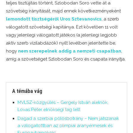
teljes tisztújítás történt, Szlobodan Soro vette át a
szövetség irányítását, majd ennek következményeként
lemondott tisztségéről Uros Sztevanovics
, a szerb
válogatott szövetségi kapitánya. Ezt követően 11 volt
vagy jelenlegi válogatott játékos (a jelenlegi legjobb
aktív szerb vízilabdázók) nyílt levélben jelentette be,
hogy
nem szerepelnek addig a nemzeti csapatban
,
amíg a szövetséget Szlobodan Soro és csapata irányítja.
A témába vág
MVLSZ-közgyűlés – Gergely István alelnök,
Lovas Péter elnökségi tag lett
Dagad a szerbiai pólósbotrány – Nem játszanak
a válogatottban az olimpiai aranyérmesek és
Európa-bajnokok!