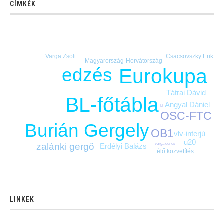
CÍMKÉK
Varga Zsolt
Csacsovszky Erik
Magyarország-Horvátország
edzés
Eurokupa
Tátrai Dávid
BL-főtábla
Angyal Dániel
bl
OSC-FTC
Burián Gergely
OB1
vlv-interjú
u20
varga dénes
zalánki gergő
Erdélyi Balázs
élő közvetítés
LINKEK