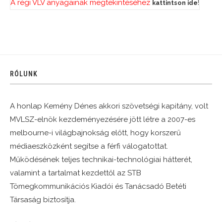
A régi VLV anyagainak megtekintéséhez
!
kattintson ide
RÓLUNK
A honlap Kemény Dénes akkori szövetségi kapitány, volt
MVLSZ-elnök kezdeményezésére jött létre a 2007-es
melbourne-i világbajnokság előtt, hogy korszerű
médiaeszközként segítse a férfi válogatottat.
Működésének teljes technikai-technológiai hátterét,
valamint a tartalmat kezdettől az STB
Tömegkommunikációs Kiadói és Tanácsadó Betéti
Társaság biztosítja.