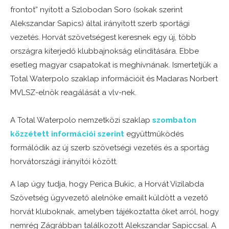
frontot” nyitott a Szlobodan Soro (sokak szerint
Alekszandar Sapics) által irányított szerb sportági
vezetés. Horvát szövetségest keresnek egy új, több
országra kiterjedő klubbajnokság elindítására. Ebbe
esetleg magyar csapatokat is meghívnának. Ismertetjük a
Total Waterpolo szaklap információit és Madaras Norbert
MVLSZ-elnök reagálását a vlv-nek.
A Total Waterpolo nemzetközi szaklap
szombaton
közzétett információi szerint
együttműködés
formálódik az új szerb szövetségi vezetés és a sportág
horvátországi irányítói között.
A lap úgy tudja, hogy Perica Bukic, a Horvát Vízilabda
Szövetség ügyvezető alelnöke emailt küldött a vezető
horvát kluboknak, amelyben tájékoztatta őket arról, hogy
nemrég Zágrábban találkozott Alekszandar Sapiccsal. A