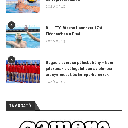
2026.05.10.
4
BL – FTC-Waspo Hannover 17:8 –
Elődöntőben a Fradi
2026.05.13.
5
Dagad a szerbiai pólósbotrány – Nem
játszanak a válogatottban az olimpiai
aranyérmesek és Európa-bajnokok!
2026.05.07.
TÁMOGATÓ