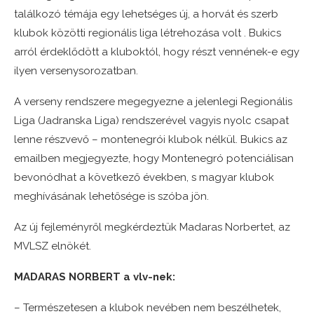
találkozó témája egy lehetséges új, a horvát és szerb
klubok közötti regionális liga létrehozása volt . Bukics
arról érdeklődött a kluboktól, hogy részt vennének-e egy
ilyen versenysorozatban.
A verseny rendszere megegyezne a jelenlegi Regionális
Liga (Jadranska Liga) rendszerével vagyis nyolc csapat
lenne részvevő – montenegrói klubok nélkül. Bukics az
emailben megjegyezte, hogy Montenegró potenciálisan
bevonódhat a következő években, s magyar klubok
meghívásának lehetősége is szóba jön.
Az új fejleményről megkérdeztük Madaras Norbertet, az
MVLSZ elnökét.
MADARAS NORBERT a vlv-nek:
– Természetesen a klubok nevében nem beszélhetek,