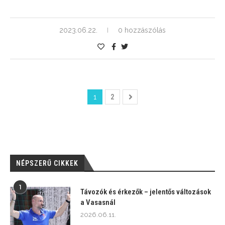
2023.06.22.
0 hozzászólás
1
2
NÉPSZERŰ CIKKEK
1
Távozók és érkezők – jelentős változások
a Vasasnál
2026.06.11.