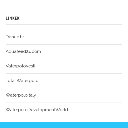
LINKEK
Dance.hr
Aquafeed24.com
Vaterpolovesti
Total Waterpolo
Waterpoloitaly
WaterpoloDevelopmentWorld