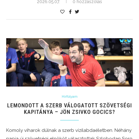
2026.05.07.
0 hozzászólás
Hírfolyam
LEMONDOTT A SZERB VÁLOGATOTT SZÖVETSÉGI
KAPITÁNYA – JÖN ZSIVKO GOCICS?
Komoly viharok dúlnak a szerb vízilabdaéletben. Néhány
napja új szövetségi elnököt választottak Szlobodan Soro