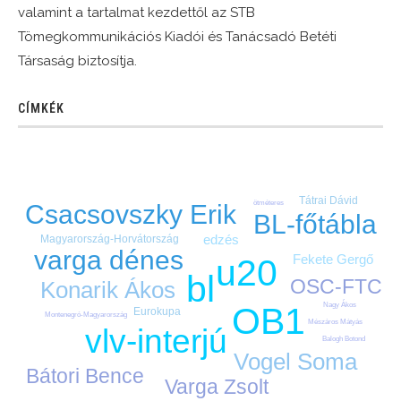
valamint a tartalmat kezdettől az STB
Tömegkommunikációs Kiadói és Tanácsadó Betéti
Társaság biztosítja.
CÍMKÉK
Tátrai Dávid
ötméteres
Csacsovszky Erik
BL-főtábla
edzés
Magyarország-Horvátország
varga dénes
Fekete Gergő
u20
bl
OSC-FTC
Konarik Ákos
OB1
Nagy Ákos
Eurokupa
Montenegró-Magyarország
Mészáros Mátyás
vlv-interjú
Balogh Botond
Vogel Soma
Bátori Bence
Varga Zsolt