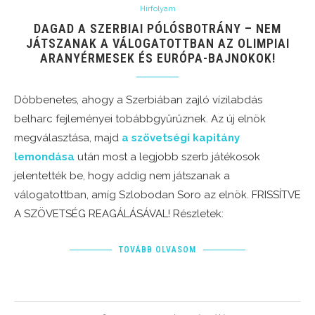
Hírfolyam
DAGAD A SZERBIAI PÓLÓSBOTRÁNY – NEM
JÁTSZANAK A VÁLOGATOTTBAN AZ OLIMPIAI
ARANYÉRMESEK ÉS EURÓPA-BAJNOKOK!
Döbbenetes, ahogy a Szerbiában zajló vízilabdás
belharc fejleményei tobábbgyűrűznek. Az új elnök
megválasztása, majd
a szövetségi kapitány
lemondása
után most a legjobb szerb játékosok
jelentették be, hogy addig nem játszanak a
válogatottban, amíg Szlobodan Soro az elnök. FRISSÍTVE
A SZÖVETSÉG REAGÁLÁSÁVAL! Részletek:
TOVÁBB OLVASOM