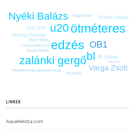
Nyéki Balázs
Nagy Ádám
Burián Gergely
ötméteres
u20
OSC-FTC
Vismeg Zsombor
Vogel Soma
edzés
OB1
Csacsovszky Erik
Jansik Szilárd
bl
BL-főtábla
zalánki gergő
varga dénes
Varga Zsolt
magyarország-spanyolország
vlv-interjú
LINKEK
Aquafeed24.com