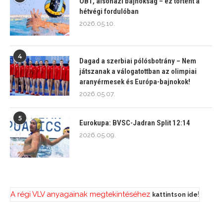
OB1, alsóházi bajnokság – ez történt a
hétvégi fordulóban
2026.05.10.
4
Dagad a szerbiai pólósbotrány – Nem
játszanak a válogatottban az olimpiai
aranyérmesek és Európa-bajnokok!
2026.05.07.
5
Eurokupa: BVSC-Jadran Split 12:14
2026.05.09.
A régi VLV anyagainak megtekintéséhez
!
kattintson ide