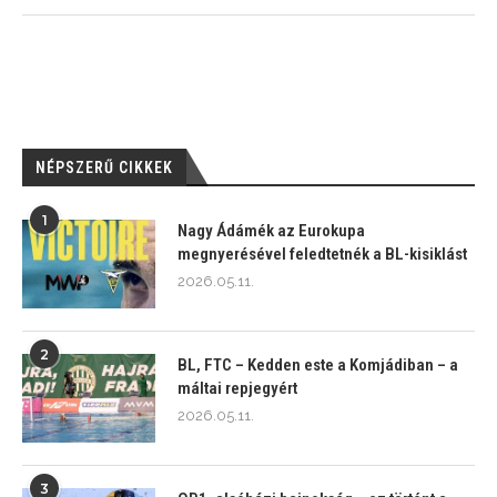
NÉPSZERŰ CIKKEK
1
Nagy Ádámék az Eurokupa
megnyerésével feledtetnék a BL-kisiklást
2026.05.11.
2
BL, FTC – Kedden este a Komjádiban – a
máltai repjegyért
2026.05.11.
3