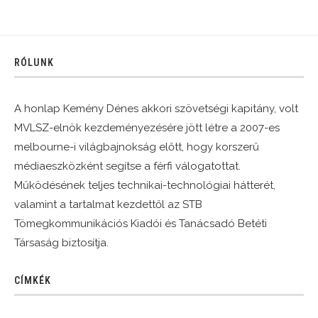
RÓLUNK
A honlap Kemény Dénes akkori szövetségi kapitány, volt
MVLSZ-elnök kezdeményezésére jött létre a 2007-es
melbourne-i világbajnokság előtt, hogy korszerű
médiaeszközként segítse a férfi válogatottat.
Működésének teljes technikai-technológiai hátterét,
valamint a tartalmat kezdettől az STB
Tömegkommunikációs Kiadói és Tanácsadó Betéti
Társaság biztosítja.
CÍMKÉK