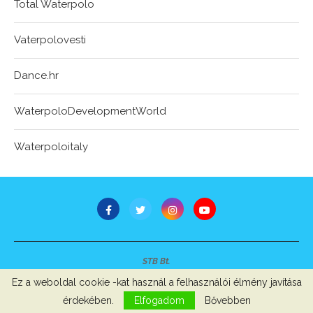
Total Waterpolo
Vaterpolovesti
Dance.hr
WaterpoloDevelopmentWorld
Waterpoloitaly
STB Bt.
Minden jog fenntartva © 2007-2022
Ez a weboldal cookie -kat használ a felhasználói élmény javítása
Szerzői jogok, adatvédelem
-
Impresszum
érdekében.
Elfogadom
Bővebben