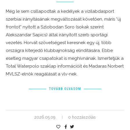
Még le sem csillapodtak a kedélyek a vízilabdasport
szerbiai irányításának megváltozását követően, máris “új
frontot” nyitott a Szlobodan Soro (sokak szerint
Alekszandar Sapics) által irányított szerb sportági
vezetés. Horvát szövetségest keresnek egy új, több
országra kiterjedő klubbajnokság elindítására. Ebbe
esetleg magyar csapatokat is meghívnának. Ismertetjük a
Total Waterpolo szaklap információit és Madaras Norbert
MVLSZ-elnök reagálását a vlv-nek.
TOVÁBB OLVASOM
2026.05.09.
0 hozzászólás