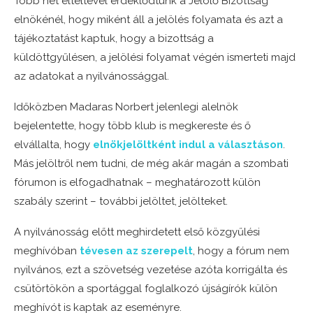
Több hét elteltével érdeklődtünk a Jelölő Bizottság
elnökénél, hogy miként áll a jelölés folyamata és azt a
tájékoztatást kaptuk, hogy a bizottság a
küldöttgyűlésen, a jelölési folyamat végén ismerteti majd
az adatokat a nyilvánossággal.
Időközben Madaras Norbert jelenlegi alelnök
bejelentette, hogy több klub is megkereste és ő
elvállalta, hogy
elnökjelöltként indul a választáson
.
Más jelöltről nem tudni, de még akár magán a szombati
fórumon is elfogadhatnak – meghatározott külön
szabály szerint – további jelöltet, jelölteket.
A nyilvánosság előtt meghirdetett első közgyűlési
meghívóban
tévesen az szerepelt
, hogy a fórum nem
nyilvános, ezt a szövetség vezetése azóta korrigálta és
csütörtökön a sportággal foglalkozó újságírók külön
meghívót is kaptak az eseményre.