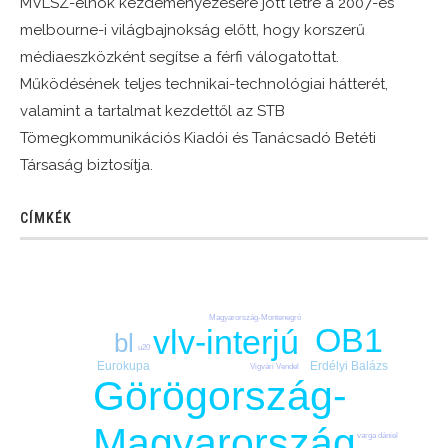
MVLSZ-elnök kezdeményezésére jött létre a 2007-es
melbourne-i világbajnokság előtt, hogy korszerű
médiaeszközként segítse a férfi válogatottat.
Működésének teljes technikai-technológiai hátterét,
valamint a tartalmat kezdettől az STB
Tömegkommunikációs Kiadói és Tanácsadó Betéti
Társaság biztosítja.
CÍMKÉK
Magyarország-Montenegró
OB1
vlv-interjú
bl
u20
Erdélyi Balázs
Eurokupa
Vigvári Vendel
Görögország-
Magyarország
varga dániel