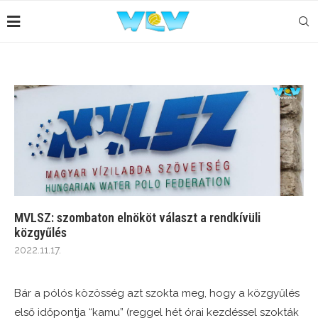
MVLSZ: szombaton elnököt választ a rendkívüli
közgyűlés
2022.11.17.
Bár a pólós közösség azt szokta meg, hogy a közgyűlés
első időpontja “kamu” (reggel hét órai kezdéssel szokták