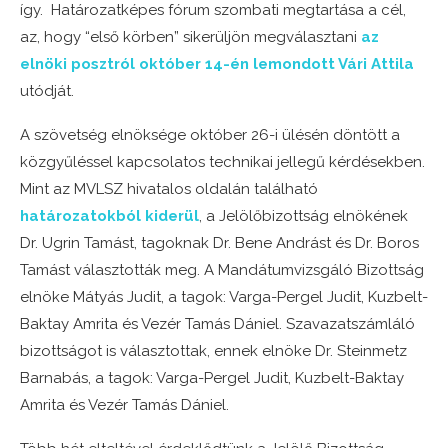
így. Határozatképes fórum szombati megtartása a cél,
az, hogy “első körben” sikerüljön megválasztani
az
elnöki posztról október 14-én lemondott Vári Attila
utódját.
A szövetség elnöksége október 26-i ülésén döntött a
közgyűléssel kapcsolatos technikai jellegű kérdésekben.
Mint az MVLSZ hivatalos oldalán található
határozatokból kiderül
, a Jelölőbizottság elnökének
Dr. Ugrin Tamást, tagoknak Dr. Bene Andrást és Dr. Boros
Tamást választották meg. A Mandátumvizsgáló Bizottság
elnöke Mátyás Judit, a tagok: Varga-Pergel Judit, Kuzbelt-
Baktay Amrita és Vezér Tamás Dániel. Szavazatszámláló
bizottságot is választottak, ennek elnöke Dr. Steinmetz
Barnabás, a tagok: Varga-Pergel Judit, Kuzbelt-Baktay
Amrita és Vezér Tamás Dániel.