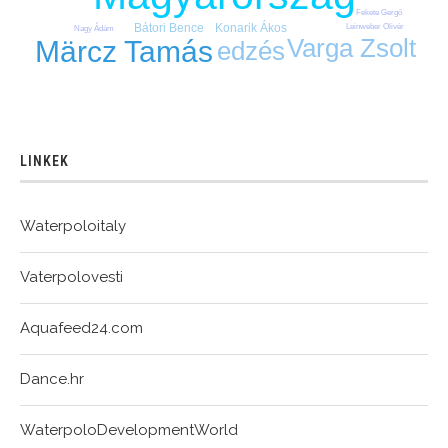
Fekete Gergő
Bátori Bence
Konarik Ákos
Leinweber Olivér
Nagy Ádám
Varga Zsolt
Märcz Tamás
edzés
LINKEK
Waterpoloitaly
Vaterpolovesti
Aquafeed24.com
Dance.hr
WaterpoloDevelopmentWorld