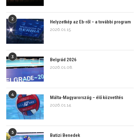
2
Helyzetkép az Eb-ről – a további program
2026.01.15.
3
Belgrád 2026
2026.01.08.
4
Málta-Magyarország – élő közvetítés
2026.01.14.
5
Batizi Benedek