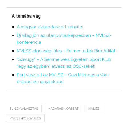
A témába vág
A magyar vízilabdasport irányítói
Új világ jön az utánpótlásképzésben – MVLSZ-
konferencia
MVLSZ-elnökségi ülés – Felmentették Bíró Attilát
“Szívügy” – A Semmelweis Egyetem Sport Klub
“egy az egyben” átveszi az OSC-seket!
Pert vesztett az MVLSZ – Gazdálkodás a Vári-
érában és napjainkban
ELNÖKVÁLASZTÁS
MADARAS NORBERT
MVLSZ
MVLSZ-KÖZGYŰLÉS