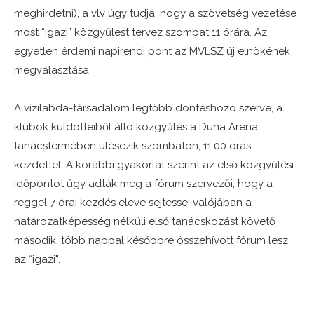
meghirdetni), a vlv úgy tudja, hogy a szövetség vezetése
most “igazi” közgyűlést tervez szombat 11 órára. Az
egyetlen érdemi napirendi pont az MVLSZ új elnökének
megválasztása.
A vízilabda-társadalom legfőbb döntéshozó szerve, a
klubok küldötteiből álló közgyűlés a Duna Aréna
tanácstermében ülésezik szombaton, 11.00 órás
kezdettel. A korábbi gyakorlat szerint az első közgyűlési
időpontot úgy adták meg a fórum szervezői, hogy a
reggel 7 órai kezdés eleve sejtesse: valójában a
határozatképesség nélküli első tanácskozást követő
második, több nappal későbbre összehívott fórum lesz
az “igazi”.