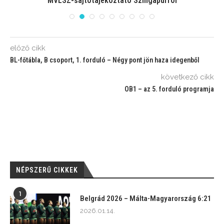
n
MVLSZ-sajtótájékoztató Szingapúrról
előző cikk
BL-főtábla, B csoport, 1. forduló – Négy pont jön haza idegenből
következő cikk
OB1 – az 5. forduló programja
NÉPSZERŰ CIKKEK
1
Belgrád 2026 – Málta-Magyarország 6:21
2026.01.14.