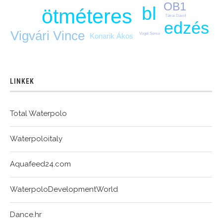
OB1
bl
ötméteres
Tátrai Dávid
edzés
Vigvári Vince
Vogel Soma
Konarik Ákos
LINKEK
Total Waterpolo
Waterpoloitaly
Aquafeed24.com
WaterpoloDevelopmentWorld
Dance.hr