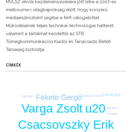
MVLSZ-elnök kezdeményezésére jött létre a 2007-es
melbourne-i világbajnokság előtt, hogy korszerű
médiaeszközként segítse a férfi válogatottat.
Működésének teljes technikai-technológiai hátterét,
valamint a tartalmat kezdettől az STB
Tömegkommunikációs Kiadói és Tanácsadó Betéti
Társaság biztosítja.
CÍMKÉK
Eurokupa
Fekete Gergő
Manhercz Krisztián
Nagy Ádám
u20
Varga Zsolt
varga dániel
BL-főtábla
Csacsovszky Erik