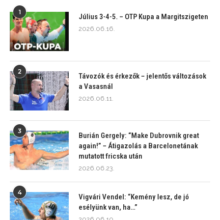
1
Július 3-4-5. – OTP Kupa a Margitszigeten
2026.06.16.
2
Távozók és érkezők – jelentős változások
a Vasasnál
2026.06.11.
3
Burián Gergely: “Make Dubrovnik great
again!” – Átigazolás a Barcelonetának
mutatott fricska után
2026.06.23.
4
Vigvári Vendel: “Kemény lesz, de jó
esélyünk van, ha…”
2026.06.10.