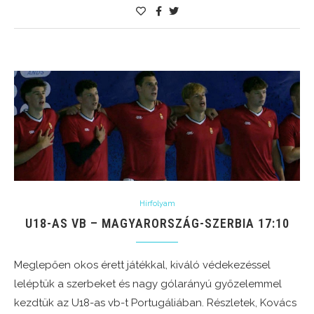
Hírfolyam
U18-AS VB – MAGYARORSZÁG-SZERBIA 17:10
Meglepően okos érett játékkal, kiváló védekezéssel
leléptük a szerbeket és nagy gólarányú győzelemmel
kezdtük az U18-as vb-t Portugáliában. Részletek, Kovács