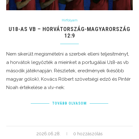
Hírfolyam
U18-AS VB – HORVÁTORSZÁG-MAGYARORSZÁG
12:9
Nem sikerült megismételni a szerbek elleni teljesítményt,
a horvátok legyőzték a mieinket a portugáliai U18-as vb
második játéknapján. Részletek, eredmények (később
magyar gólok), Kovács Róbert szövetségi edző és Pintér
Noah értékelése a vlv-nek:
TOVÁBB OLVASOM
2026.06.28.
0 hozzászólás