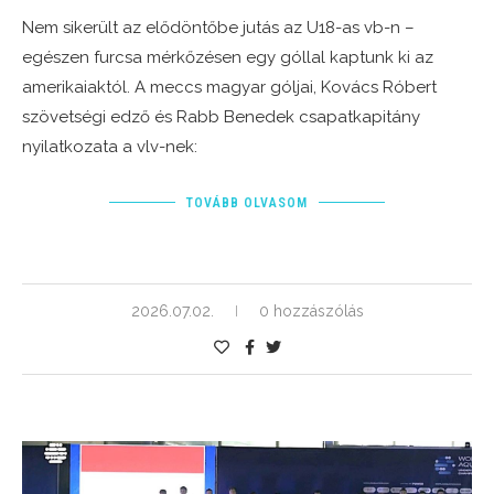
Nem sikerült az elődöntőbe jutás az U18-as vb-n –
egészen furcsa mérkőzésen egy góllal kaptunk ki az
amerikaiaktól. A meccs magyar góljai, Kovács Róbert
szövetségi edző és Rabb Benedek csapatkapitány
nyilatkozata a vlv-nek:
TOVÁBB OLVASOM
2026.07.02.
0 hozzászólás