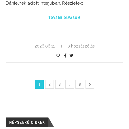
Dánielnek adott interjúban. Részletek:
TOVÁBB OLVASOM
2026.06.11.
0 hozzászólás
1
2
3
…
8
NÉPSZERŰ CIKKEK