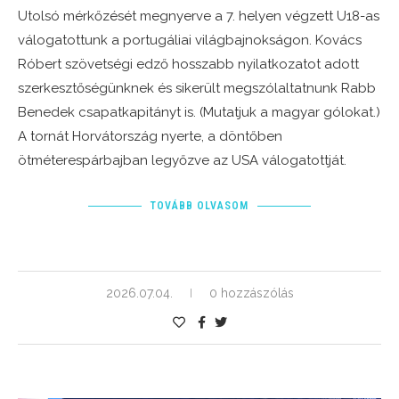
Utolsó mérkőzését megnyerve a 7. helyen végzett U18-as 
válogatottunk a portugáliai világbajnokságon. Kovács 
Róbert szövetségi edző hosszabb nyilatkozatot adott 
szerkesztőségünknek és sikerült megszólaltatnunk Rabb 
Benedek csapatkapitányt is. (Mutatjuk a magyar gólokat.) 
A tornát Horvátország nyerte, a döntőben 
ötméterespárbajban legyőzve az USA válogatottját.
TOVÁBB OLVASOM
2026.07.04.
0 hozzászólás