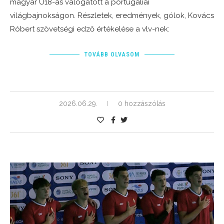
magyar U18-as válogatott a portugáliai
világbajnokságon. Részletek, eredmények, gólok, Kovács
Róbert szövetségi edző értékelése a vlv-nek:
TOVÁBB OLVASOM
2026.06.29.
0 hozzászólás