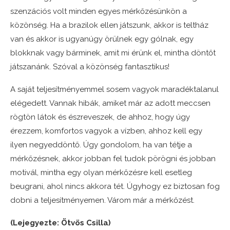
szenzációs volt minden egyes mérkőzésünkön a
közönség. Ha a brazilok ellen játszunk, akkor is teltház
van és akkor is ugyanúgy örülnek egy gólnak, egy
blokknak vagy bárminek, amit mi érünk el, mintha döntőt
játszanánk. Szóval a közönség fantasztikus!
A saját teljesítményemmel sosem vagyok maradéktalanul
elégedett. Vannak hibák, amiket már az adott meccsen
rögtön látok és észreveszek, de ahhoz, hogy úgy
érezzem, komfortos vagyok a vízben, ahhoz kell egy
ilyen negyeddöntő. Úgy gondolom, ha van tétje a
mérkőzésnek, akkor jobban fel tudok pörögni és jobban
motivál, mintha egy olyan mérkőzésre kell esetleg
beugrani, ahol nincs akkora tét. Úgyhogy ez biztosan fog
dobni a teljesítményemen. Várom már a mérkőzést.
(Lejegyezte: Ötvös Csilla)