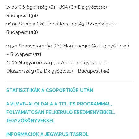
13.00 Görögország (B1)-USA (C3-D2 győztese) –
Budapest
(36)
16.00 Szerbia (D1)-Horvátország (A3-B2 győztese) –
Budapest
(38)
19.30 Spanyolország (C1)-Montenegró (A2-B3 győztese)
– Budapest
(37)
21.00
Magyarország
(az A csoport győztese)-
Olaszország (C2-D3 győztese) – Budapest
(35)
STATISZTIKÁK A CSOPORTKÖR UTÁN
A VLV VB-ALOLDALA A TELJES PROGRAMMAL,
FOLYAMATOSAN FELKERÜLŐ EREDMÉNYEKKEL,
JEGYZŐKÖNYVEKKEL
INFORMÁCIÓK A JEGYÁRUSÍTÁSRÓL