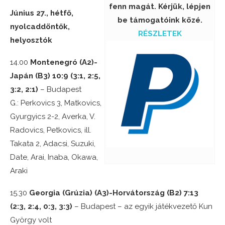
fenn magát. Kérjük, lépjen
Június 27., hétfő,
be támogatóink közé.
nyolcaddöntők,
RÉSZLETEK
helyosztók
14.00
Montenegró (A2)-
Japán (B3) 10:9 (3:1, 2:5,
3:2, 2:1)
– Budapest
G.: Perkovics 3, Matkovics,
Gyurgyics 2-2, Averka, V.
Radovics, Petkovics, ill.
Takata 2, Adacsi, Suzuki,
Date, Arai, Inaba, Okawa,
Araki
15.30
Georgia (Grúzia) (A3)-Horvátország (B2) 7:13
(2:3, 2:4, 0:3, 3:3)
– Budapest – az egyik játékvezető Kun
György volt