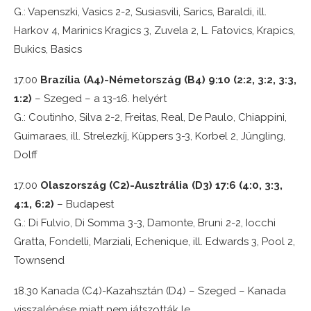
G.: Vapenszki, Vasics 2-2, Susiasvili, Sarics, Baraldi, ill.
Harkov 4, Marinics Kragics 3, Zuvela 2, L. Fatovics, Krapics,
Bukics, Basics
17.00
Brazília (A4)-Németország (B4) 9:10 (2:2, 3:2, 3:3,
1:2)
– Szeged – a 13-16. helyért
G.: Coutinho, Silva 2-2, Freitas, Real, De Paulo, Chiappini,
Guimaraes, ill. Strelezkíj, Küppers 3-3, Korbel 2, Jüngling,
Dolff
17.00
Olaszország (C2)-Ausztrália (D3) 17:6 (4:0, 3:3,
4:1, 6:2)
– Budapest
G.: Di Fulvio, Di Somma 3-3, Damonte, Bruni 2-2, Iocchi
Gratta, Fondelli, Marziali, Echenique, ill. Edwards 3, Pool 2,
Townsend
18.30 Kanada (C4)-Kazahsztán (D4) – Szeged – Kanada
visszalépése miatt nem játszották le