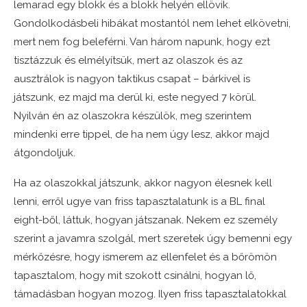
lemarad egy blokk és a blokk helyén ellövik.
Gondolkodásbeli hibákat mostantól nem lehet elkövetni,
mert nem fog beleférni. Van három napunk, hogy ezt
tisztázzuk és elmélyítsük, mert az olaszok és az
ausztrálok is nagyon taktikus csapat – bárkivel is
játszunk, ez majd ma derül ki, este negyed 7 körül.
Nyilván én az olaszokra készülök, meg szerintem
mindenki erre tippel, de ha nem úgy lesz, akkor majd
átgondoljuk.
Ha az olaszokkal játszunk, akkor nagyon élesnek kell
lenni, erről ugye van friss tapasztalatunk is a BL final
eight-ből, láttuk, hogyan játszanak. Nekem ez személy
szerint a javamra szolgál, mert szeretek úgy bemenni egy
mérkőzésre, hogy ismerem az ellenfelet és a bőrömön
tapasztalom, hogy mit szokott csinálni, hogyan lő,
támadásban hogyan mozog. Ilyen friss tapasztalatokkal