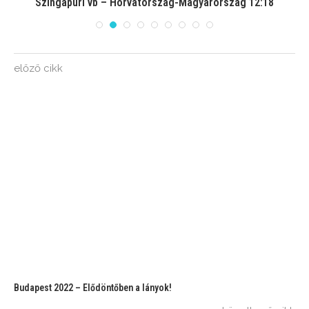
Szingapúri vb – Horvátország-Magyarország 12:18
előző cikk
Budapest 2022 – Elődöntőben a lányok!