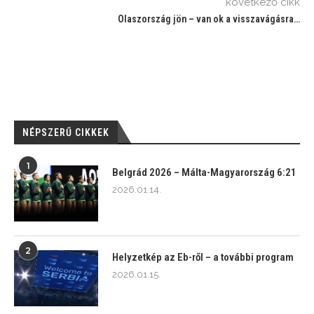
következő cikk
Olaszország jön – van ok a visszavágásra…
NÉPSZERŰ CIKKEK
1
Belgrád 2026 – Málta-Magyarország 6:21
2026.01.14.
2
Helyzetkép az Eb-ről – a további program
2026.01.15.