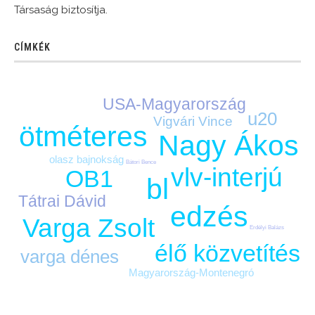
Társaság biztosítja.
CÍMKÉK
USA-Magyarország
u20
Vigvári Vince
ötméteres
Nagy Ákos
olasz bajnokság
Bátori Bence
vlv-interjú
OB1
bl
Tátrai Dávid
edzés
Varga Zsolt
Erdélyi Balázs
élő közvetítés
varga dénes
Magyarország-Montenegró