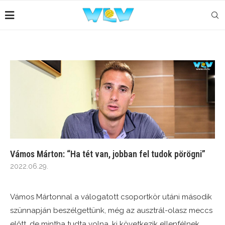
Vámos Márton: “Ha tét van, jobban fel tudok pörögni”
2022.06.29.
Vámos Mártonnal a válogatott csoportkör utáni második
szünnapján beszélgettünk, még az ausztrál-olasz meccs
előtt, de mintha tudta volna, ki következik ellenfélnek…