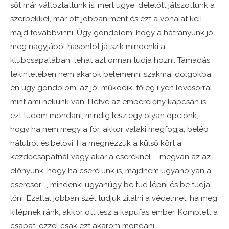
sőt már változtattunk is, mert ugye, délelőtt játszottunk a
szerbekkel, már ott jobban ment és ezt a vonalat kell
majd továbbvinni. Úgy gondolom, hogy a hátrányunk jó,
meg nagyjából hasonlót játszik mindenki a
klubcsapatában, tehát azt onnan tudja hozni. Támadás
tekintetében nem akarok belemenni szakmai dolgokba,
én úgy gondolom, az jól működik, főleg ilyen lövősorral,
mint ami nekünk van. Illetve az emberelőny kapcsán is
ezt tudom mondani, mindig lesz egy olyan opciónk,
hogy ha nem megy a fór, akkor valaki megfogja, belép
hátulról és belövi. Ha megnézzük a külső kört a
kezdőcsapatnál vagy akár a cseréknél – megvan az az
előnyünk, hogy ha cserélünk is, majdnem ugyanolyan a
cseresor -, mindenki ugyanúgy be tud lépni és be tudja
lőni. Ezáltal jobban szét tudjuk zilálni a védelmet, ha meg
kilépnek ránk, akkor ott lesz a kapufás ember. Komplett a
csapat, ezzel csak ezt akarom mondani.