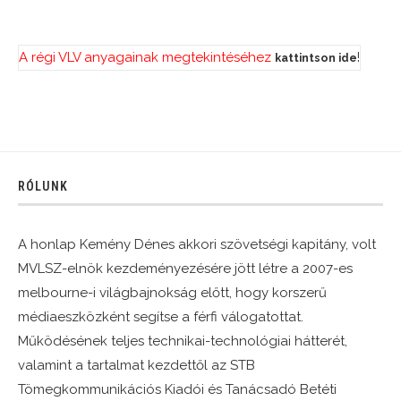
A régi VLV anyagainak megtekintéséhez
!
kattintson ide
RÓLUNK
A honlap Kemény Dénes akkori szövetségi kapitány, volt
MVLSZ-elnök kezdeményezésére jött létre a 2007-es
melbourne-i világbajnokság előtt, hogy korszerű
médiaeszközként segítse a férfi válogatottat.
Működésének teljes technikai-technológiai hátterét,
valamint a tartalmat kezdettől az STB
Tömegkommunikációs Kiadói és Tanácsadó Betéti