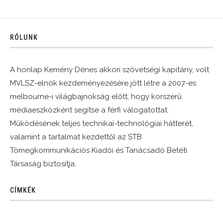
RÓLUNK
A honlap Kemény Dénes akkori szövetségi kapitány, volt
MVLSZ-elnök kezdeményezésére jött létre a 2007-es
melbourne-i világbajnokság előtt, hogy korszerű
médiaeszközként segítse a férfi válogatottat.
Működésének teljes technikai-technológiai hátterét,
valamint a tartalmat kezdettől az STB
Tömegkommunikációs Kiadói és Tanácsadó Betéti
Társaság biztosítja.
CÍMKÉK