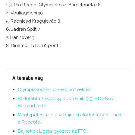
1-3. Pro Recco, Olympiakosz, Barceloneta 18,
4. Vouliagmeni 10,
5. Radnicski Kragujevác 8,
6. Jadran Split 7,
7. Hannover 3,
8. Dinamo Tbiliszi 0 pont
A témába vág
Olympiakosz-FTC – élő közvetítés
BL-főtábla: OSC-Jug Dubrovnik 9:9, FTC-Novi
Belgrád 14:12
Meglepetés az olasz bajnoki elődöntőben – nem
a Reccótól
Bajnokok Ligája-győztes az FTC!