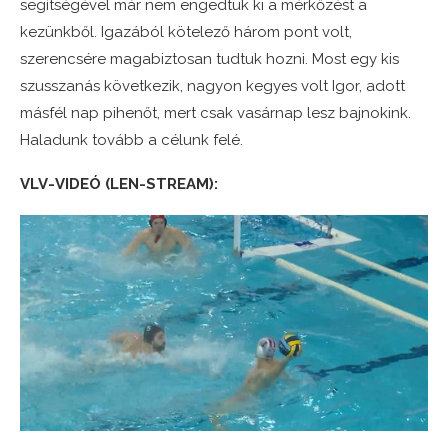
segítségével már nem engedtük ki a mérkőzést a
kezünkből. Igazából kötelező három pont volt,
szerencsére magabiztosan tudtuk hozni. Most egy kis
szusszanás következik, nagyon kegyes volt Igor, adott
másfél nap pihenőt, mert csak vasárnap lesz bajnokink.
Haladunk tovább a célunk felé.
VLV-VIDEÓ (LEN-STREAM):