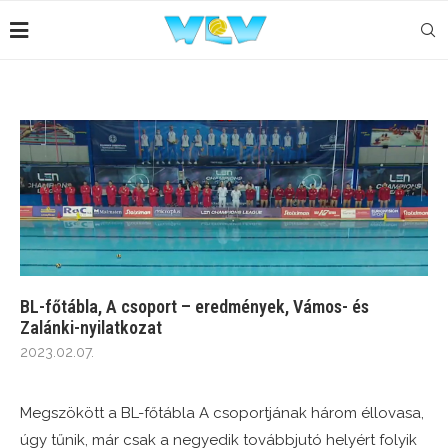
BL-főtábla, A csoport – eredmények, Vámos- és
Zalánki-nyilatkozat
2023.02.07.
Megszökött a BL-főtábla A csoportjának három éllovasa,
úgy tűnik, már csak a negyedik továbbjutó helyért folyik