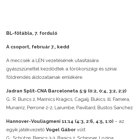
BL-főtábla, 7. forduló
A csoport, február 7., kedd
A meccsek a LEN vezetésének utasítására
gyászszünettel kezdődtek a törökországi és szíriai
földrendés áldozatainak emlékére.
Jadran Split-CNA Barceloneta 5:9 (0:2, 0:4, 3:2, 2:2)
G.: R. Burics 2, Marinics Kragics, Cagalj, Bukics, ill. Famera,
Munarriz, Perrone 2-2, Larumbe, Pavillard, Bustos Sanchez
Hannover-Vouliagmeni 11:14 (4:3, 2:6, 4:5, 1:0)
– az
egyik játékvezető
Vogel Gábor
volt
G.: Schütze, Benics 3-3, Basics 2, Schipper, Lozina,