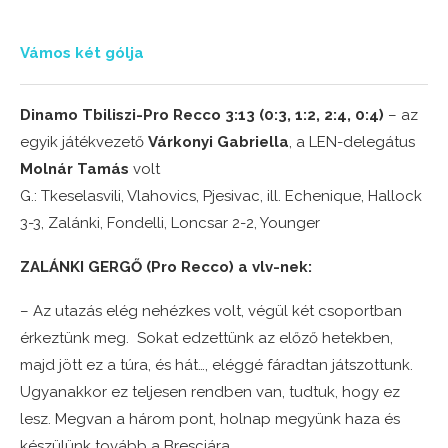
Vámos két gólja
Dinamo Tbiliszi-Pro Recco 3:13 (0:3, 1:2, 2:4, 0:4)
– az
egyik játékvezető
Várkonyi Gabriella
, a LEN-delegátus
Molnár Tamás
volt
G.: Tkeselasvili, Vlahovics, Pjesivac, ill. Echenique, Hallock
3-3, Zalánki, Fondelli, Loncsar 2-2, Younger
ZALÁNKI GERGŐ (Pro Recco) a vlv-nek:
– Az utazás elég nehézkes volt, végül két csoportban
érkeztünk meg. Sokat edzettünk az előző hetekben,
majd jött ez a túra, és hát…, eléggé fáradtan játszottunk.
Ugyanakkor ez teljesen rendben van, tudtuk, hogy ez
lesz. Megvan a három pont, holnap megyünk haza és
készülünk tovább a Bresciára.