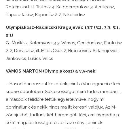
Rotermund, ill. Trulosz 4, Kalogeropulosz 3, Almikrasz,
Papaszifakisz, Kapocisz 2-2, Nikolaidisz
Olympiakosz-Radnicski Kragujevác 13:7 (3:2, 3:3, 5:1,
2:1)
G.: Murikisz, Kolomvosz 3-3, Vámos, Geniduniasz, Funtulisz
2-2, Derviszisz, ill. Milos Csuk 2, Brankovics, Sztanojevics,
Jankovics, Lukics, Vrlics
VÁMOS MÁRTON (Olympiakosz) a vlv-nek:
– Hasonlóan rosszul kezdtünk, mint a Vouliagmeni elleni
kupaelődöntőben. Sok okosságot nem tudok mondani…,
a második félidőre tettük egyértelművé, hogy mi
dominálunk és nekik nincs ma itt keresni valójuk. Az M-
zónájukból tudtunk két-három gólt lőni, ami megadta a
kellő magabiztosságot és azt az előnyt, aminek