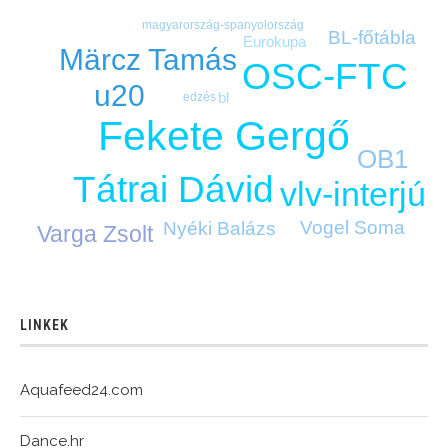
magyarország-spanyolország
BL-főtábla
Eurokupa
Märcz Tamás
OSC-FTC
u20
bl
edzés
Fekete Gergő
OB1
Tátrai Dávid
vlv-interjú
Vogel Soma
Nyéki Balázs
Varga Zsolt
LINKEK
Aquafeed24.com
Dance.hr