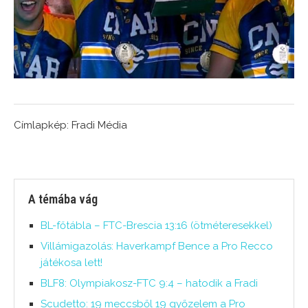
Címlapkép: Fradi Média
A témába vág
BL-főtábla – FTC-Brescia 13:16 (ötméteresekkel)
Villámigazolás: Haverkampf Bence a Pro Recco
játékosa lett!
BLF8: Olympiakosz-FTC 9:4 – hatodik a Fradi
Scudetto: 19 meccsből 19 győzelem a Pro