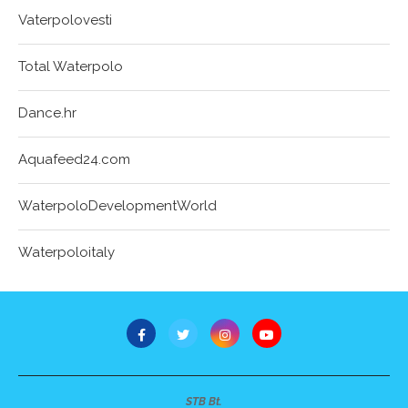
Vaterpolovesti
Total Waterpolo
Dance.hr
Aquafeed24.com
WaterpoloDevelopmentWorld
Waterpoloitaly
STB Bt.