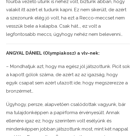
fourba vezető utunk is nehéz volt, bíztunk abban, hogy
valakit itt azért el tudunk kapni. Ez nem sikerült, de azért
a szezonunk elég jó volt, ha ezt a Recco-meccset nem
vesszük bele a kalapba. Csak hát…, ez volt a
legfontosabb meccs, úgyhogy nehéz nem belevenni…
ANGYAL DÁNIEL (Olympiakosz) a vlv-nek:
– Mondhatjuk azt, hogy ma egész jól játszottunk. Picit sok
a kapott gólok száma, de azért az az igazság, hogy
egyik csapat sem azért utazott ide, hogy megszerezze a
bronzérmet…
Úgyhogy, persze, alapvetően csalódottak vagyunk, bár
ma tulajdonképpen a papírforma érvényesült. Annak
ellenére igaz ez, hogy szerintem volt esélyünk és
mindenképpen jobban játszottunk most, mint két nappal