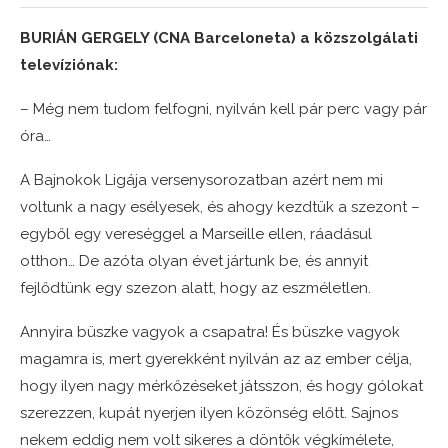
BURIÁN GERGELY (CNA Barceloneta) a közszolgálati
televíziónak:
– Még nem tudom felfogni, nyilván kell pár perc vagy pár
óra…
A Bajnokok Ligája versenysorozatban azért nem mi
voltunk a nagy esélyesek, és ahogy kezdtük a szezont –
egyből egy vereséggel a Marseille ellen, ráadásul
otthon… De azóta olyan évet jártunk be, és annyit
fejlődtünk egy szezon alatt, hogy az eszméletlen.
Annyira büszke vagyok a csapatra! És büszke vagyok
magamra is, mert gyerekként nyilván az az ember célja,
hogy ilyen nagy mérkőzéseket játsszon, és hogy gólokat
szerezzen, kupát nyerjen ilyen közönség előtt. Sajnos
nekem eddig nem volt sikeres a döntők végkímélete,