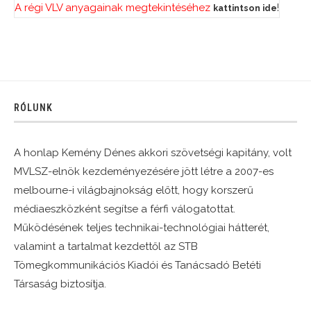
A régi VLV anyagainak megtekintéséhez
!
kattintson ide
RÓLUNK
A honlap Kemény Dénes akkori szövetségi kapitány, volt
MVLSZ-elnök kezdeményezésére jött létre a 2007-es
melbourne-i világbajnokság előtt, hogy korszerű
médiaeszközként segítse a férfi válogatottat.
Működésének teljes technikai-technológiai hátterét,
valamint a tartalmat kezdettől az STB
Tömegkommunikációs Kiadói és Tanácsadó Betéti
Társaság biztosítja.