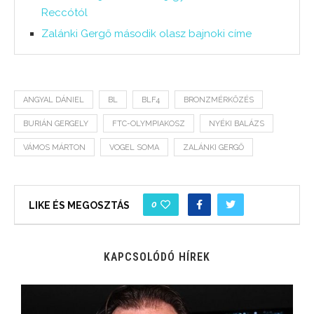
Reccótól
Zalánki Gergő második olasz bajnoki címe
ANGYAL DÁNIEL
BL
BLF4
BRONZMÉRKŐZÉS
BURIÁN GERGELY
FTC-OLYMPIAKOSZ
NYÉKI BALÁZS
VÁMOS MÁRTON
VOGEL SOMA
ZALÁNKI GERGŐ
0
LIKE ÉS MEGOSZTÁS
KAPCSOLÓDÓ HÍREK