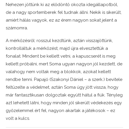
Nehezen jöttünk ki az elődöntő okozta idegállapotból,
de a nagy sportemberek fel tudnak állni. Nekik is sikerült,
amiért hálás vagyok, ez az érem nagyon sokat jelent a
számomra.
A mérkőzésről: rosszul kezdtünk, aztán visszajöttünk,
kontrolláltuk a mérkőzést, majd újra elvesztettük a
fonalat. Mindent be kellett vetni, a kapuscserét is meg
kellett próbálni, mert Soma ugyan nagyon jól kezdett, de
valahogy nem voltak meg a blokkok, azokat kellett
rendbe tenni. Papajó (Szakonyi Dániel – a szerk.) bevitele
feltüzelte a védelmet, aztán Soma úgy jött vissza, hogy
már fantasztikusan dolgoztak együtt hátul a fiúk. Tényleg
azt lehetett látni, hogy minden jól sikerült védekezés egy
győzelemmel ért fel, nagyon akartak a játékosok – ez
volt a kulcs.