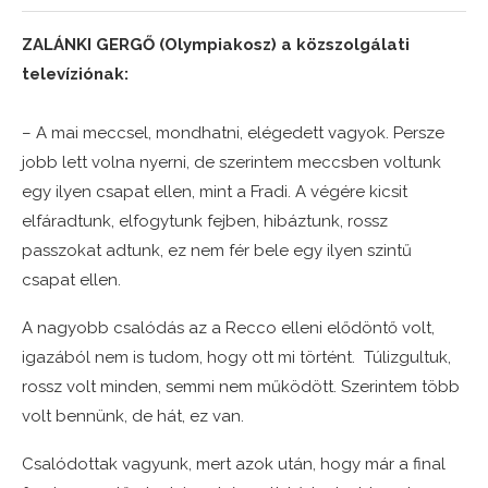
ZALÁNKI GERGŐ (Olympiakosz) a közszolgálati
televíziónak:
– A mai meccsel, mondhatni, elégedett vagyok. Persze
jobb lett volna nyerni, de szerintem meccsben voltunk
egy ilyen csapat ellen, mint a Fradi. A végére kicsit
elfáradtunk, elfogytunk fejben, hibáztunk, rossz
passzokat adtunk, ez nem fér bele egy ilyen szintű
csapat ellen.
A nagyobb csalódás az a Recco elleni elődöntő volt,
igazából nem is tudom, hogy ott mi történt. Túlizgultuk,
rossz volt minden, semmi nem működött. Szerintem több
volt bennünk, de hát, ez van.
Csalódottak vagyunk, mert azok után, hogy már a final