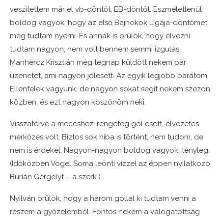
veszítettem már el vb-döntőt, EB-döntőt. Eszméletlenül
boldog vagyok, hogy az első Bajnokok Ligája-döntőmet
meg tudtam nyerni. És annak is örülök, hogy élvezni
tudtam nagyon, nem volt bennem semmi izgulás.
Manhercz Krisztián még tegnap küldött nekem pár
üzenetet, ami nagyon jólesett. Az egyik legjobb barátom.
Ellenfelek vagyunk, de nagyon sokat segít nekem szezon
közben, és ezt nagyon köszönöm neki.
Visszatérve a meccshez: rengeteg gól esett, élvezetes
mérkőzés volt. Biztos sok hiba is történt, nem tudom, de
nem is érdekel. Nagyon-nagyon boldog vagyok, tényleg.
(Időközben Vogel Soma leönti vízzel az éppen nyilatkozó
Burián Gergelyt – a szerk.)
Nyilván örülök, hogy a három góllal ki tudtam venni a
részem a győzelemből. Fontos nekem a válogatottság