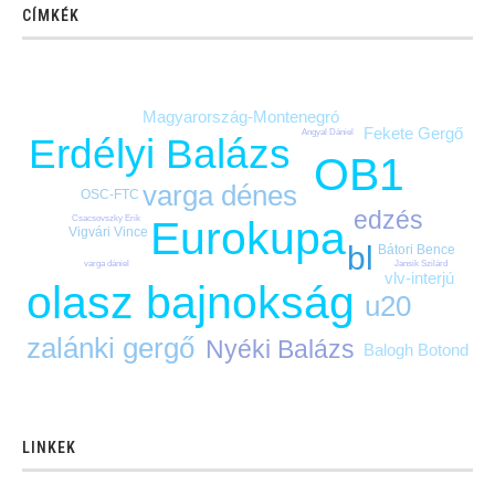
CÍMKÉK
Magyarország-Montenegró
Fekete Gergő
Angyal Dániel
Erdélyi Balázs
OB1
varga dénes
OSC-FTC
edzés
Csacsovszky Erik
Eurokupa
Vigvári Vince
bl
Bátori Bence
Jansik Szilárd
varga dániel
vlv-interjú
olasz bajnokság
u20
zalánki gergő
Nyéki Balázs
Balogh Botond
LINKEK