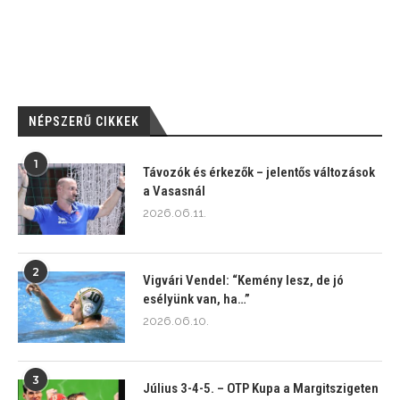
NÉPSZERŰ CIKKEK
1
Távozók és érkezők – jelentős változások
a Vasasnál
2026.06.11.
2
Vigvári Vendel: “Kemény lesz, de jó
esélyünk van, ha…”
2026.06.10.
3
Július 3-4-5. – OTP Kupa a Margitszigeten