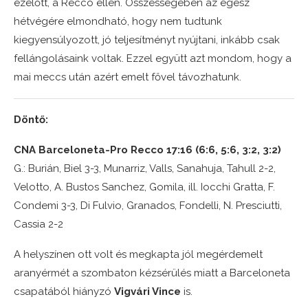
ezelőtt, a Recco ellen. Összességében az egész
hétvégére elmondható, hogy nem tudtunk
kiegyensúlyozott, jó teljesítményt nyújtani, inkább csak
fellángolásaink voltak. Ezzel együtt azt mondom, hogy a
mai meccs után azért emelt fővel távozhatunk.
Döntő:
CNA Barceloneta-Pro Recco 17:16 (6:6, 5:6, 3:2, 3:2)
G.: Burián, Biel 3-3, Munarriz, Valls, Sanahuja, Tahull 2-2,
Velotto, A. Bustos Sanchez, Gomila, ill. Iocchi Gratta, F.
Condemi 3-3, Di Fulvio, Granados, Fondelli, N. Presciutti,
Cassia 2-2
A helyszínen ott volt és megkapta jól megérdemelt
aranyérmét a szombaton kézsérülés miatt a Barceloneta
csapatából hiányzó
Vigvári Vince
is.