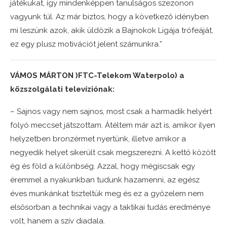
játékukat, így mindenképpen tanulságos szezonon
vagyunk túl. Az már biztos, hogy a következő idényben
mi leszünk azok, akik üldözik a Bajnokok Ligája trófeáját,
ez egy plusz motivációt jelent számunkra.”
VÁMOS MÁRTON )FTC-Telekom Waterpolo) a
közszolgálati televíziónak:
– Sajnos vagy nem sajnos, most csak a harmadik helyért
folyó meccset játszottam. Átéltem már azt is, amikor ilyen
helyzetben bronzérmet nyertünk, illetve amikor a
negyedik helyet sikerült csak megszerezni. A kettő között
ég és föld a különbség. Azzal, hogy mégiscsak egy
éremmel a nyakunkban tudunk hazamenni, az egész
éves munkánkat tiszteltük meg és ez a győzelem nem
elsősorban a technikai vagy a taktikai tudás eredménye
volt, hanem a szív diadala.