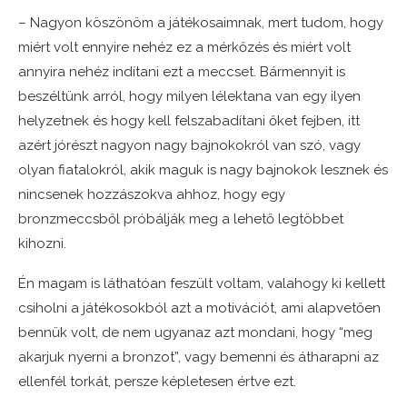
– Nagyon köszönöm a játékosaimnak, mert tudom, hogy
miért volt ennyire nehéz ez a mérkőzés és miért volt
annyira nehéz indítani ezt a meccset. Bármennyit is
beszéltünk arról, hogy milyen lélektana van egy ilyen
helyzetnek és hogy kell felszabadítani őket fejben, itt
azért jórészt nagyon nagy bajnokokról van szó, vagy
olyan fiatalokról, akik maguk is nagy bajnokok lesznek és
nincsenek hozzászokva ahhoz, hogy egy
bronzmeccsből próbálják meg a lehető legtöbbet
kihozni.
Én magam is láthatóan feszült voltam, valahogy ki kellett
csiholni a játékosokból azt a motivációt, ami alapvetően
bennük volt, de nem ugyanaz azt mondani, hogy “meg
akarjuk nyerni a bronzot”, vagy bemenni és átharapni az
ellenfél torkát, persze képletesen értve ezt.