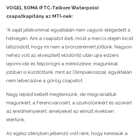
VOGEL SOMA (FTC-Telkom Waterpolo)
csapatkapitány az MTI-nek:
“A saját játékommal egyáltalán nem vagyok elégedett a
hétvégén. Ami a csapatot illeti, most a meccs elején kicsit
látszódott, hogy mi nem a bronzéremért jöttünk. Nagyon
nehéz volt az elveszített elődöntő után újra edzeni,
lejönni ide és felpörögni a mérkőzésre, magunkkal
jobban is küzdöttünk, mint az Olimpiakosszal, egyáltalán
nem lebecsülve a görög csapatot.
Nagy lépést kellett megtennünk, de megcsináltuk
magunkért, a Ferencvárosért, a szurkolóinkért és azokért
az eredményekért, amelyeket az elmúlt években
elértünk.
Az egész idényben jellemző volt ránk, hogy keressük a