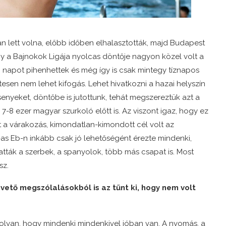
n lett volna, előbb időben elhalasztották, majd Budapest
hogy a Bajnokok Ligája nyolcas döntője nagyon közel volt a
m napot pihenhettek és még így is csak mintegy tíznapos
tesen nem lehet kifogás. Lehet hivatkozni a hazai helyszín
senyeket, döntőbe is jutottunk, tehát megszereztük azt a
i 7-8 ezer magyar szurkoló előtt is. Az viszont igaz, hogy ez
lt a várakozás, kimondatlan-kimondott cél volt az
as Eb-n inkább csak jó lehetőségént érezte mindenki,
tták a szerbek, a spanyolok, több más csapat is. Most
sz.
vető megszólalásokból is az tűnt ki, hogy nem volt
s olyan, hogy mindenki mindenkivel jóban van. A nyomás, a