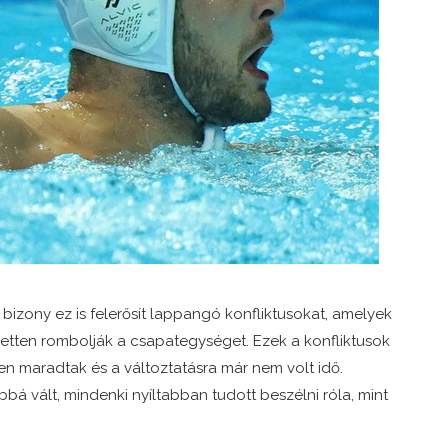
s bizony ez is felerősít lappangó konfliktusokat, amelyek
ezetten rombolják a csapategységet. Ezek a konfliktusok
n maradtak és a változtatásra már nem volt idő.
á vált, mindenki nyíltabban tudott beszélni róla, mint