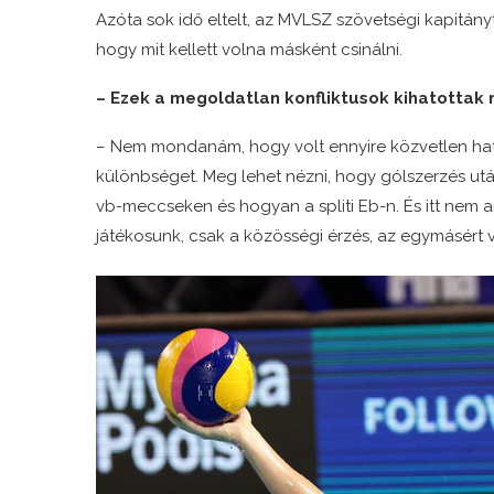
Azóta sok idő eltelt, az MVLSZ szövetségi kapitány
hogy mit kellett volna másként csinálni.
– Ezek a megoldatlan konfliktusok kihatottak
– Nem mondanám, hogy volt ennyire közvetlen hat
különbséget. Meg lehet nézni, hogy gólszerzés utá
vb-meccseken és hogyan a spliti Eb-n. És itt nem a
játékosunk, csak a közösségi érzés, az egymásért 