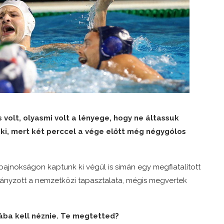
 volt, olyasmi volt a lényege, hogy ne áltassuk
ki, mert két perccel a vége előtt még négygólos
bajnokságon kaptunk ki végül is simán egy megfiatalított
hiányzott a nemzetközi tapasztalata, mégis megvertek
ába kell néznie. Te megtetted?