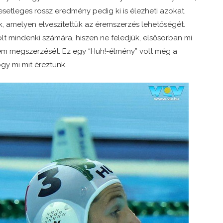
 esetleges rossz eredmény pedig ki is élezheti azokat.
, amelyen elveszítettük az éremszerzés lehetőségét.
t mindenki számára, hiszen ne feledjük, elsősorban mi
em megszerzését. Ez egy “Huh!-élmény” volt még a
ogy mi mit éreztünk.