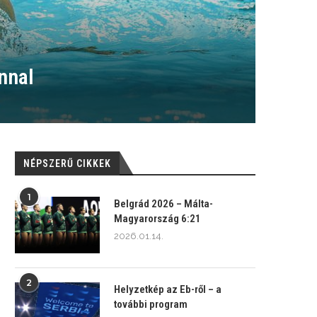
ánnal
NÉPSZERŰ CIKKEK
1
Belgrád 2026 – Málta-
Magyarország 6:21
2026.01.14.
2
Helyzetkép az Eb-ről – a
további program