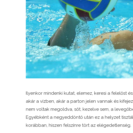
Ilyenkor mindenki kutat, elemez, keresi a felelőst é
akár a vízben, akár a parton jelen vannak és kifej
nem voltak megoldva, sőt, kezelve sem, a levegőbe
Egyébként a negyeddöntő után ez a helyzet tisztább
korábban, hiszen felszínre tört az elégedetlenség.