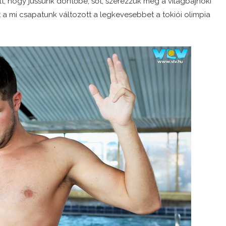
olt, hogy jussunk döntőbe, sőt, szerezzük meg a világbajnoki
t a mi csapatunk változott a legkevesebbet a tokiói olimpia