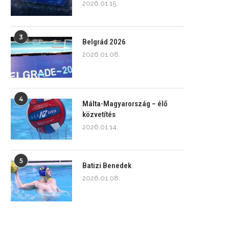
2026.01.15.
3
Belgrád 2026
2026.01.08.
4
Málta-Magyarország – élő
közvetítés
2026.01.14.
5
Batizi Benedek
2026.01.08.