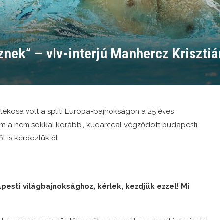
sznek” – vlv-interjú Manhercz Kriszti
tékosa volt a spliti Európa-bajnokságon a 25 éves
nem a nem sokkal korábbi, kudarccal végződött budapesti
l is kérdeztük őt.
esti világbajnoksághoz, kérlek, kezdjük ezzel! Mi