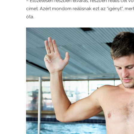
– Előzetesen részben elvárás, részben reális cél v
címet. Azért mondom reálisnak ezt az “igényt”, mer
óta.