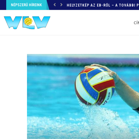
NÉPSZERŰ HÍREINK
HELYZETKÉP AZ EB-RŐL – A TOVÁBBI
CÍ