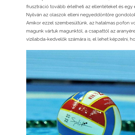
frusztráció tovább érlelheti az ellentéteket és egy
Nyilván az olaszok elleni negyeddöntőre gondolok
Amikor ezzel szembesültünk, az hatalmas pofon vol
magunk vártuk magunktól, a csapattól az aranyér
vízilabda-kedvelők számára is, el lehet képzelni, h