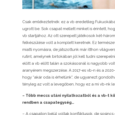
Csak emlékeztetnék: ez a vb eredetileg Fukuokába
ugrott be. Sok csapat mellett minket is érintett, 
vb startjához. Az ott szerepelt játékosok két-háro
felkészülése volt a komplett keretnek. Ez természe
miatti nyomásra, de játszottunk már itthon világver
rutint, amelynek birtokában jól kell tudni szerepeln
előtt a vb előtt talán a szokásosnál is nagyobb vo
aranyérem megszerzése. A 2017-es vb-n és a 2020-
hogy “akár oda is érhetünk”, de ugyanezt gondolha
tényleg az volt a levegőben, hogy ez a mi vb-nk le
– Több meccs utáni nyilatkozatból és a vb-t kö
rendben a csapategység…
– A csapaton belül voltak konfliktusok, de sosinc