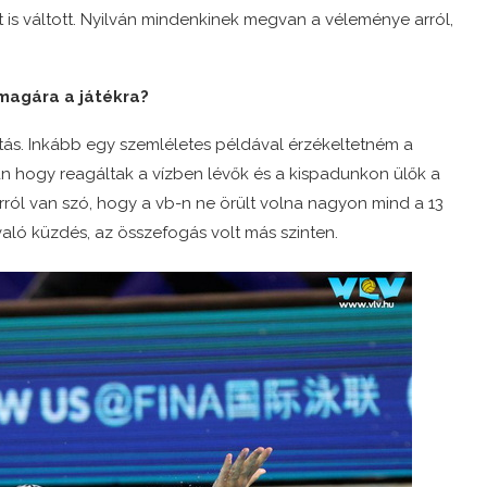
t is váltott. Nyilván mindenkinek megvan a véleménye arról,
 magára a játékra?
ás. Inkább egy szemléletes példával érzékeltetném a
n hogy reagáltak a vízben lévők és a kispadunkon ülők a
rról van szó, hogy a vb-n ne örült volna nagyon mind a 13
való küzdés, az összefogás volt más szinten.