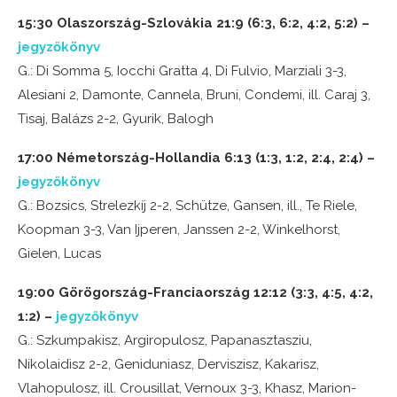
15:30 Olaszország-Szlovákia 21:9 (6:3, 6:2, 4:2, 5:2) –
jegyzőkönyv
G.: Di Somma 5, Iocchi Gratta 4, Di Fulvio, Marziali 3-3,
Alesiani 2, Damonte, Cannela, Bruni, Condemi, ill. Caraj 3,
Tisaj, Balázs 2-2, Gyurik, Balogh
17:00 Németország-Hollandia 6:13 (1:3, 1:2, 2:4, 2:4) –
jegyzőkönyv
G.: Bozsics, Strelezkíj 2-2, Schütze, Gansen, ill., Te Riele,
Koopman 3-3, Van Ijperen, Janssen 2-2, Winkelhorst,
Gielen, Lucas
19:00 Görögország-Franciaország 12:12 (3:3, 4:5, 4:2,
1:2) –
jegyzőkönyv
G.: Szkumpakisz, Argiropulosz, Papanasztasziu,
Nikolaidisz 2-2, Geniduniasz, Derviszisz, Kakarisz,
Vlahopulosz, ill. Crousillat, Vernoux 3-3, Khasz, Marion-