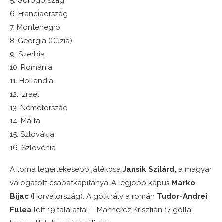
5. Görögország
6. Franciaország
7. Montenegró
8. Georgia (Gúzia)
9. Szerbia
10. Románia
11. Hollandia
12. Izrael
13. Németország
14. Málta
15. Szlovákia
16. Szlovénia
A torna legértékesebb játékosa
Jansik Szilárd,
a magyar
válogatott csapatkapitánya. A legjobb kapus
Marko
Bijac
(Horvátország). A gólkirály a román
Tudor-Andrei
Fulea
lett 19 találattal – Manhercz Krisztián 17 góllal