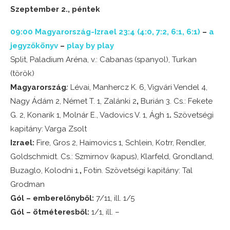
Szeptember 2., péntek
09:00 Magyarország-Izrael 23:4 (4:0, 7:2, 6:1, 6:1)
–
a
jegyzőkönyv
–
play by play
Split, Paladium Aréna, v.: Cabanas (spanyol), Turkan
(török)
Magyarország
:
Lévai, Manhercz K. 6, Vigvári Vendel 4,
Nagy Ádám 2, Német T. 1, Zalánki 2
,
Burián 3. Cs.: Fekete
G. 2, Konarik 1, Molnár E., Vadovics V. 1, Ágh 1
.
Szövetségi
kapitány: Varga Zsolt
Izrael:
Fire, Gros 2,
Haimovics 1, Schlein, Kotrr, Rendler,
Goldschmidt. Cs.: Szmirnov (kapus), Klarfeld, Grondland,
Buzaglo, Kolodni 1.
,
Fotin. Szövetségi kapitány: Tal
Grodman
Gól – emberelőnyből:
7/11, ill. 1/5
Gól – ötméteresből:
1/1, ill. –