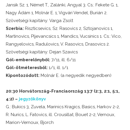
Jansik Sz. 1, Német T., Zalánki, Angyal 3. Cs.: Fekete G. 1,
Nagy Ádám 1, Molnár E. 1, Vigvári Vendel, Burián 2.
Szövetségi kapitány: Varga Zsolt
Szerbia:
Riszticsevics, Sz. Rasovics 2, Sztojanovics 1,
Martinovics, Pljevancsics 1, Mandics, Vucsinics 1. Cs.: Vico,
Rangyelovics, Radulovics, V. Rasovics, Drasovics 2.
Szövetségi kapitány: Dejan Szavics
Gól-emberelőnyből:
7/11, ill. 6/11
Gól-ötméteresből:
1/1, ill. 1/1
Kipontozódott:
Molnár E. (a negyedik negyedben)
20:30 Horvátország-Franciaország 13:7 (2:3, 2:1, 5:1,
4:2) –
jegyzőkönyv
G.: Bukics 3, Zuvela, Marinics Kragics, Basics, Harkov 2-2,
R. Nurics, L. Fatovics, ill. Crousillat, Bouet 2-2, Vernoux,
Marion-Vernoux, Bjorch