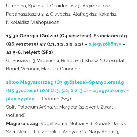
Ukropina, Spaics, ill. Geniduniasz 5, Argiropulosz,
Papanasztasziu 2-2, Giuvecisz, Alafragkisz, Kakarisz,
Nikolaidisz, Vlahopulosz
15:30 Georgia (Grúzia) (Q4 vesztese)-Franciaország
(Q6 vesztese) 5:7 (1:1, 1:2, 1:2, 2:2) –
a jegyzőkönyv
–
az 5-6. helyért (SF2)
G.: Susiasvili 3, Vapenszki, Bitadze, ill. Khasz 2, Crosuillat,
Bouet, Vernoux, Marzuki, Canonne
18:00 Magyarország (Q3 győztese)-Spanyolország
(Q5 győztese) 10:8 (2:3, 5:2, 0:2, 3:1)
–
a jegyzőkönyv
–
play by play
– elődöntő (SF3)
Split, Paladium Aréna, v.: Margeta (szlovén), Zwart
(holland).
Magíarország:
Vogel Soma, Molnár E. 1, Konarik, Jansik
Sz. 1, Német T. 1, Zalánki 1, Angyal. Cs.: Nagy Ádám 3,