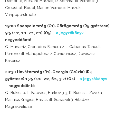
Damonte, Alesiani, Marziali, Di Somma, ill. Vernoux 3,
Crousillat, Bouet, Marion-Vernoux, Marzuki,
Vanpeperstraete
19:00 Spanyolország (C1)-Görögország (R5 győztese)
9:5 (4:2, 1:1, 2:1, 2:1) (Q5) –
a jegyzőkönyv
–
negyeddöntő
G.: Munarriz, Granados, Famera 2-2, Cabanas, Tahuull,
Perrone, ill. Vlahopulosz 2, Geniduniasz, Derviszisz,
Kakarisz
20:30 Hovátország (B1)-Georgia (Grúzia) (R4
győztese) 15:5 (4:0, 2:2, 6:1, 3:2) (Q4) –
a jegyzőkönyv
– negyeddöntő
G.: Bukics 4, L. Fatovics, Harkov 3-3, R. Burics 2, Zuvela,
Marinics Kragics, Basics, ill. Susiasvili 3, Bitadze,
Magrakvelidze