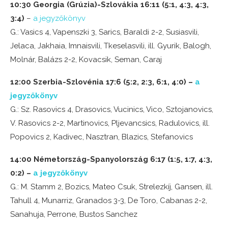
10:30 Georgia (Grúzia)-Szlovákia 16:11 (5:1, 4:3, 4:3,
3:4)
–
a jegyzőkönyv
G.: Vasics 4, Vapenszki 3, Sarics, Baraldi 2-2, Susiasvili,
Jelaca, Jakhaia, Imnaisvili, Tkeselasvili, ill. Gyurik, Balogh,
Molnár, Balázs 2-2, Kovacsik, Seman, Caraj
12:00 Szerbia-Szlovénia 17:6 (5:2, 2:3, 6:1, 4:0) –
a
jegyzőkönyv
G.: Sz. Rasovics 4, Drasovics, Vucinics, Vico, Sztojanovics,
V. Rasovics 2-2, Martinovics, Pljevancsics, Radulovics, ill.
Popovics 2, Kadivec, Nasztran, Blazics, Stefanovics
14:00 Németország-Spanyolország 6:17 (1:5, 1:7, 4:3,
0:2) –
a jegyzőkönyv
G.: M. Stamm 2, Bozics, Mateo Csuk, Strelezkíj, Gansen, ill.
Tahull 4, Munarriz, Granados 3-3, De Toro, Cabanas 2-2,
Sanahuja, Perrone, Bustos Sanchez