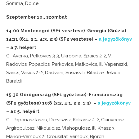
Somma, Dolce
Szeptember 10., szombat
14.00 Montenegró (SF1 vesztese)-Georgia (Grúzia)
14:11 (6:4, 2:1, 4:3, 2:3) (SF2 vesztese) –
a jegyzőkönyv
– a 7. helyért
G.: Averka, Petkovics 3-3, Ukropina, Spaics 2-2, V.
Radovics, Popadics, Perkovics, Matkovics, ill. Vapenszki,
Sarics, Vasics 2-2, Dadvani, Susiasvili, Bitadze, Jelaca,
Baraldi
15.30 Görögország (SF1 győztese)-Franciaország
(SF2 győztese) 10:8 (3:2, 4:1, 2:2, 1:3) –
a jegyzőkönyv
– az 5. helyért
G.: Papanasztasziu, Derviszisz, Kakarisz 2-2, Gkiuvecisz,
Argiropulosz, Nikolaidisz, Vlahopulosz, ill. Khasz 3,
Marion-Vernoux 2, Crousillat, Vernoux, Bjorch