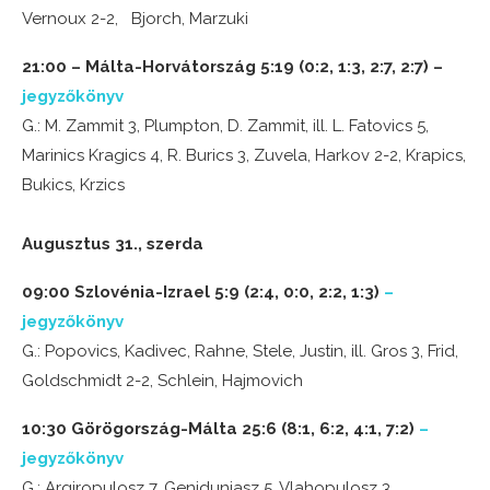
Vernoux 2-2, Bjorch, Marzuki
21:00 – Málta-Horvátország 5:19 (0:2, 1:3, 2:7, 2:7) –
jegyzőkönyv
G.: M. Zammit 3, Plumpton, D. Zammit, ill. L. Fatovics 5,
Marinics Kragics 4, R. Burics 3, Zuvela, Harkov 2-2, Krapics,
Bukics, Krzics
Augusztus 31., szerda
09:00 Szlovénia-Izrael 5:9 (2:4, 0:0, 2:2, 1:3)
–
jegyzőkönyv
G.: Popovics, Kadivec, Rahne, Stele, Justin, ill. Gros 3, Frid,
Goldschmidt 2-2, Schlein, Hajmovich
10:30 Görögország-Málta 25:6 (8:1, 6:2, 4:1, 7:2)
–
jegyzőkönyv
G.: Argiropulosz 7, Geniduniasz 5, Vlahopulosz 3,