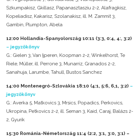
Szkumpakisz, Gkillasz, Papanasztasziu 2-2, Alafragkisz,
Kopeliadisz, Kakarisz, Szolanakisz, ill. M. Zammit 3,
Gambin, Plumpton, Abela
12:00 Hollandia-Spanyolország 10:11 (3:3, 0:4, 4:, 3:2)
– jegyzőkönyv
G.: Gielen 3, Van Ijperen, Koopman 2-2, Winkelhorst, Te
Riele, Müller, ill. Perrone 3, Munarriz, Granados 2-2,
Sanahuja, Larumbe, Tahull, Bustos Sanchez
14:00 Montenegró-Szlovákia 18:10 (4:1, 5:6, 6,1, 3:2)
–
jegyzőkönyv
G.: Averka 5, Matkovics 3, Mrsics, Popadics, Perkovics,
Ukropina, Petkovics 2-2, ill. Seman 3, Kaid, Caraj, Balázs 2-
2, Gyurik
15:30 Románia-Németország 11:4 (2:2, 3:1, 3:0, 3:1) –