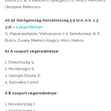
Iodice 2-2, ill. V. Radovics, Gyurgyics 2-2, Mrsics, Perkovics,
Ukropina, Matkovics
20:30 Görögország-Horvátország 5:5 (2:0, 0:0, 1:3,
3:2) –
a jegyzőkönyv
G.: Papanasztasziu, Vlahopulosz 2-2, Geniduniasz, ill. R.
Burics, Zuvela, Marinics Kragics, Vrlics, Harkov
Az A csoport végeredménye:
1. Olaszország 9,
2. Montenegró 6,
3. Georgia (Grúzia 3),
4. Szlovákia 0 pont
A B csoport végeredménye:
1. Horvátország 7,
2. Görögország 5,