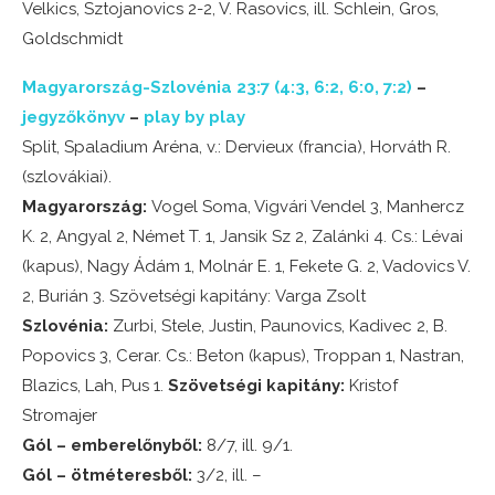
Velkics, Sztojanovics 2-2, V. Rasovics, ill. Schlein, Gros,
Goldschmidt
Magyarország-Szlovénia 23:7 (4:3, 6:2, 6:0, 7:2)
–
jegyzőkönyv
–
play by play
Split, Spaladium Aréna, v.: Dervieux (francia), Horváth R.
(szlovákiai).
Magyarország:
Vogel Soma, Vigvári Vendel 3, Manhercz
K. 2, Angyal 2, Német T. 1, Jansik Sz 2, Zalánki 4. Cs.: Lévai
(kapus), Nagy Ádám 1, Molnár E. 1, Fekete G. 2, Vadovics V.
2, Burián 3. Szövetségi kapitány: Varga Zsolt
Szlovénia:
Zurbi, Stele, Justin, Paunovics, Kadivec 2, B.
Popovics 3, Cerar. Cs.: Beton (kapus), Troppan 1, Nastran,
Blazics, Lah, Pus 1.
Szövetségi kapitány:
Kristof
Stromajer
Gól – emberelőnyből:
8/7, ill. 9/1.
Gól – ötméteresből:
3/2, ill. –