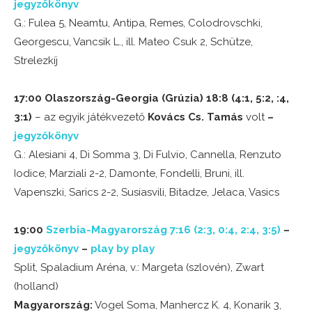
jegyzőkönyv
G.: Fulea 5, Neamtu, Antipa, Remes, Colodrovschki,
Georgescu, Vancsik L., ill. Mateo Csuk 2, Schütze,
Strelezkíj
17:00 Olaszország-Georgia (Grúzia) 18:8 (4:1, 5:2, :4,
3:1)
– az egyik játékvezető
Kovács Cs. Tamás
volt
–
jegyzőkönyv
G.: Alesiani 4, Di Somma 3, Di Fulvio, Cannella, Renzuto
Iodice, Marziali 2-2, Damonte, Fondelli, Bruni, ill.
Vapenszki, Sarics 2-2, Susiasvili, Bitadze, Jelaca, Vasics
19:00
Szerbia-Magyarország 7:16 (2:3, 0:4, 2:4, 3:5)
–
jegyzőkönyv
–
play by play
Split, Spaladium Aréna, v.: Margeta (szlovén), Zwart
(holland)
Magyarország:
Vogel Soma, Manhercz K. 4, Konarik 3,