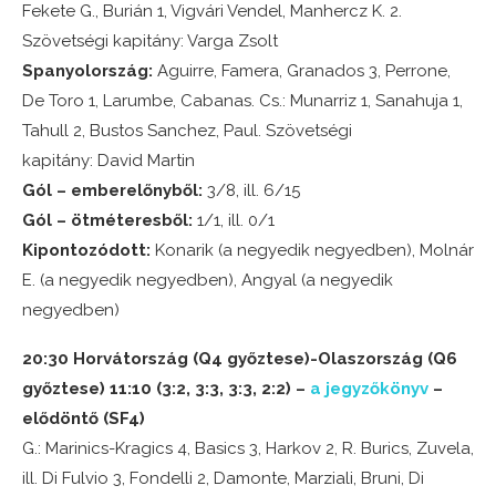
Fekete G., Burián 1, Vigvári Vendel, Manhercz K. 2.
Szövetségi kapitány: Varga Zsolt
Spanyolország:
Aguirre, Famera, Granados 3, Perrone,
De Toro 1, Larumbe, Cabanas. Cs.: Munarriz 1, Sanahuja 1,
Tahull 2, Bustos Sanchez, Paul. Szövetségi
kapitány: David Martin
Gól – emberelőnyből:
3/8, ill. 6/15
Gól – ötméteresből:
1/1, ill. 0/1
Kipontozódott:
Konarik (a negyedik negyedben), Molnár
E. (a negyedik negyedben), Angyal (a negyedik
negyedben)
20:30 Horvátország (Q4 győztese)-Olaszország (Q6
győztese) 11:10 (3:2, 3:3, 3:3, 2:2) –
a jegyzőkönyv
–
elődöntő (SF4)
G.: Marinics-Kragics 4, Basics 3, Harkov 2, R. Burics, Zuvela,
ill. Di Fulvio 3, Fondelli 2, Damonte, Marziali, Bruni, Di