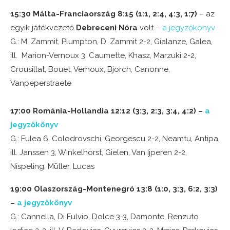
15:30 Málta-Franciaország 8:15 (1:1, 2:4, 4:3, 1:7)
– az
egyik játékvezető
Debreceni Nóra
volt –
a jegyzőkönyv
G.: M. Zammit, Plumpton, D. Zammit 2-2, Gialanze, Galea,
ill. Marion-Vernoux 3, Caumette, Khasz, Marzuki 2-2,
Crousillat, Bouet, Vernoux, Bjorch, Canonne,
Vanpeperstraete
17:00 Románia-Hollandia 12:12 (3:3, 2:3, 3:4, 4:2) –
a
jegyzőkönyv
G.: Fulea 6, Colodrovschi, Georgescu 2-2, Neamtu, Antipa,
ill. Janssen 3, Winkelhorst, Gielen, Van Ijperen 2-2,
Nispeling, Müller, Lucas
19:00 Olaszország-Montenegró 13:8 (1:0, 3:3, 6:2, 3:3)
–
a jegyzőkönyv
G.: Cannella, Di Fulvio, Dolce 3-3, Damonte, Renzuto