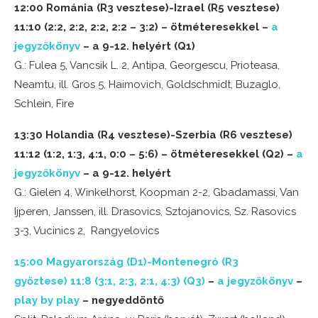
12:00 Románia (R3 vesztese)-Izrael (R5 vesztese)
11:10 (2:2, 2:2, 2:2, 2:2 – 3:2) – ötméteresekkel –
a
jegyzőkönyv
– a 9-12. helyért
(Q1)
G.: Fulea 5, Vancsik L. 2, Antipa, Georgescu, Prioteasa,
Neamtu, ill. Gros 5, Haimovich, Goldschmidt, Buzaglo,
Schlein, Fire
13:30 Holandia (R4 vesztese)-Szerbia (R6 vesztese)
11:12 (1:2, 1:3, 4:1, 0:0 – 5:6) – ötméteresekkel (Q2) –
a
jegyzőkönyv
– a 9-12. helyért
G.: Gielen 4, Winkelhorst, Koopman 2-2, Gbadamassi, Van
Ijperen, Janssen, ill. Drasovics, Sztojanovics, Sz. Rasovics
3-3, Vucinics 2, Rangyelovics
15:00 Magyarország (D1)-Montenegró (R3
győztese) 11:8 (3:1, 2:3, 2:1, 4:3) (Q3)
–
a jegyzőkönyv
–
play by play
– negyeddöntő