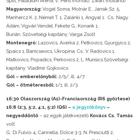
Split, Paladium Aréna, v.: Peris (horvát), Zwart (holland)
Magyarország:
Vogel Soma, Molnár E., Jansik Sz. 5,
Manhercz K. 2, Német T. 1, Zalánki 1, Angyal 1. Cs.: Nagy
Ádám, Vigvári Vendel, Fekete G., Konarik 1,
Burián. Szövetségi kapitány: Varga Zsolt
Montenegró:
Lazovics, Averka 2, Petkovics, Gyurgyics 2,
Spaics 1, Banicsevics, Ukropina. Cs.: V. Radovics 1,
Matkovics, Popadics, Perkovics 2, L. Murisics.Szövetségi
kapitány: Vladimir Gojkovics
Gól – emberelőnyből:
2/5/, ill. 4/7
Gól – ötméteresből:
1/1, ill. 2/3
16:30 Olaszország (A1)-Franciaország (R6 győztese)
16:8 (2:3, 5:2, 4:1, 5:2) (Q6) –
a jegyzőkönyv
–
negyeddöntő
– az egyik játékvezető
Kovács Cs. Tamás
volt
G.: Di Fulvio 4, Cannella, Dolce 3-3, N. Presciutti 2,