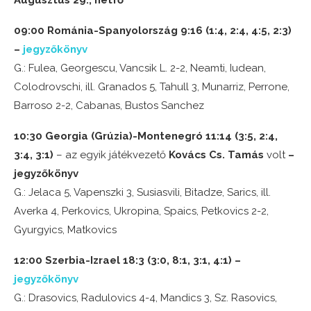
Augusztus 29., hétfő
09:00
Románia-Spanyolország 9:16 (1:4, 2:4, 4:5, 2:3)
–
jegyzőkönyv
G.: Fulea, Georgescu, Vancsik L. 2-2, Neamti, Iudean,
Colodrovschi, ill. Granados 5, Tahull 3, Munarriz, Perrone,
Barroso 2-2, Cabanas, Bustos Sanchez
10:30 Georgia (Grúzia)-Montenegró 11:14 (3:5, 2:4,
3:4, 3:1)
– az egyik játékvezető
Kovács Cs. Tamás
volt
–
jegyzőkönyv
G.: Jelaca 5, Vapenszki 3, Susiasvili, Bitadze, Sarics, ill.
Averka 4, Perkovics, Ukropina, Spaics, Petkovics 2-2,
Gyurgyics, Matkovics
12:00 Szerbia-Izrael 18:3 (3:0, 8:1, 3:1, 4:1) –
jegyzőkönyv
G.: Drasovics, Radulovics 4-4, Mandics 3, Sz. Rasovics,