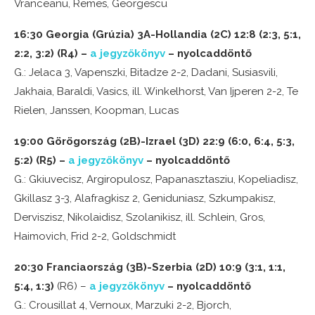
Vranceanu, Remes, Georgescu
16:30 Georgia (Grúzia) 3A-Hollandia (2C) 12:8 (2:3, 5:1,
2:2, 3:2) (R4) –
a jegyzőkönyv
– nyolcaddöntő
G.: Jelaca 3, Vapenszki, Bitadze 2-2, Dadani, Susiasvili,
Jakhaia, Baraldi, Vasics, ill. Winkelhorst, Van Ijperen 2-2, Te
Rielen, Janssen, Koopman, Lucas
19:00 Görögország (2B)-Izrael (3D) 22:9 (6:0, 6:4, 5:3,
5:2) (R5) –
a jegyzőkönyv
– nyolcaddöntő
G.: Gkiuvecisz, Argiropulosz, Papanasztasziu, Kopeliadisz,
Gkillasz 3-3, Alafragkisz 2, Geniduniasz, Szkumpakisz,
Derviszisz, Nikolaidisz, Szolanikisz, ill. Schlein, Gros,
Haimovich, Frid 2-2, Goldschmidt
20:30
Franciaország (3B)-Szerbia (2D) 10:9 (3:1, 1:1,
5:4, 1:3)
(R6) –
a jegyzőkönyv
– nyolcaddöntő
G.: Crousillat 4, Vernoux, Marzuki 2-2, Bjorch,