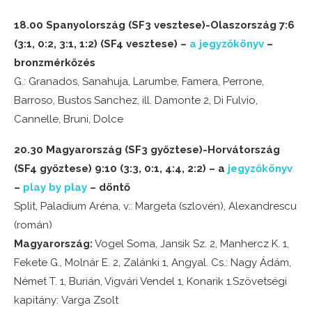
18.00 Spanyolország (SF3 vesztese)-Olaszország 7:6
(3:1, 0:2, 3:1, 1:2) (SF4 vesztese) –
a jegyzőkönyv
–
bronzmérkőzés
G.: Granados, Sanahuja, Larumbe, Famera, Perrone,
Barroso, Bustos Sanchez, ill. Damonte 2, Di Fulvio,
Cannelle, Bruni, Dolce
20.30 Magyarország (SF3 győztese)-Horvátország
(SF4 győztese) 9:10 (3:3, 0:1, 4:4, 2:2) – a
jegyzőkönyv
–
play by play
– döntő
Split, Paladium Aréna, v.: Margeta (szlovén), Alexandrescu
(román)
Magyarország:
Vogel Soma, Jansik Sz. 2, Manhercz K. 1,
Fekete G., Molnár E. 2, Zalánki 1, Angyal. Cs.: Nagy Ádám,
Német T. 1, Burián, Vigvári Vendel 1, Konarik 1.Szövetségi
kapitány: Varga Zsolt