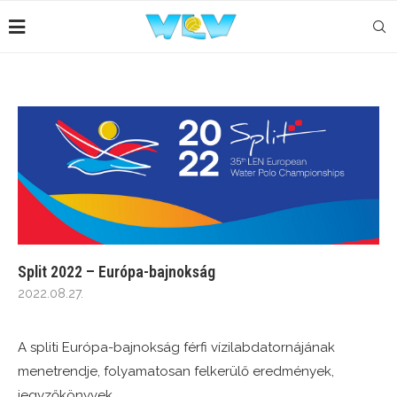
Split 2022 – Európa-bajnokság
2022.08.27.
A spliti Európa-bajnokság férfi vízilabdatornájának
menetrendje, folyamatosan felkerülő eredmények,
jegyzőkönyvek.