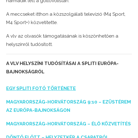
harmadik lett a góllövőlistán.
A meccseket itthon a közszolgálati televízió (M4 Sport,
M4 Sport+) közvetítette.
A vlv az olvasók támogatásának is köszönhetően a
helyszínről tudósított.
A VLV HELYSZÍNI TUDÓSÍTÁSAI A SPLITI EURÓPA-
BAJNOKSÁGRÓL
EGY SPLITI FOTÓ TÖRTÉNETE
MAGYARORSZÁG-HORVÁTORSZÁG 9:10 – EZÜSTÉREM
AZ EURÓPA-BAJNOKSÁGON
MAGYARORSZÁG-HORVÁTORSZÁG – ÉLŐ KÖZVETÍTÉS
DÖNTŐ ELŐTT – HELYZETKÉP A CSAPATRÓL