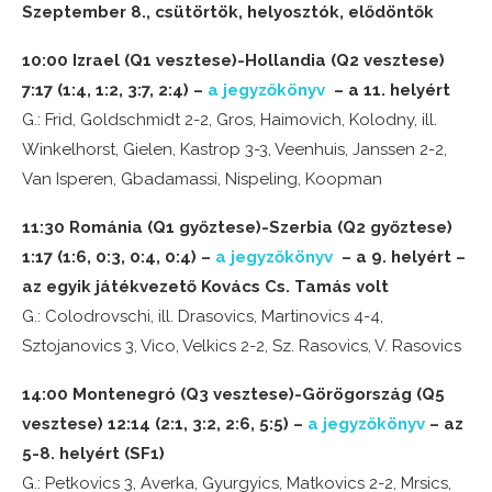
Szeptember 8., csütörtök, helyosztók, elődöntők
10:00 Izrael (Q1 vesztese)-Hollandia (Q2 vesztese)
7:17 (1:4, 1:2, 3:7, 2:4) –
a jegyzőkönyv
– a 11. helyért
G.: Frid, Goldschmidt 2-2, Gros, Haimovich, Kolodny, ill.
Winkelhorst, Gielen, Kastrop 3-3, Veenhuis, Janssen 2-2,
Van Isperen, Gbadamassi, Nispeling, Koopman
11:30 Románia (Q1 győztese)-Szerbia (Q2 győztese)
1:17 (1:6, 0:3, 0:4, 0:4) –
a jegyzőkönyv
– a 9. helyért –
az egyik játékvezető Kovács Cs. Tamás volt
G.: Colodrovschi, ill. Drasovics, Martinovics 4-4,
Sztojanovics 3, Vico, Velkics 2-2, Sz. Rasovics, V. Rasovics
14:00 Montenegró (Q3 vesztese)-Görögország (Q5
vesztese) 12:14 (2:1, 3:2, 2:6, 5:5) –
a jegyzőkönyv
– az
5-8. helyért (SF1)
G.: Petkovics 3, Averka, Gyurgyics, Matkovics 2-2, Mrsics,