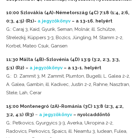
10:00 Szlovákia (4A)-Németország (4C) 7:18 (1:4, 2:6,
0:3, 4:5) (R1)-
a jegyzőkönyv
– a 13-16. helyért
G.: Caraj 3, Kaid, Gyurik, Seman, Molnár, ill. Schütze,
Strelezkíj, Küppers 3-3, Bozics, Jüngling, M. Stamm 2-2,
Korbel, Mateo Csuk, Gansen
11:30 Málta (4B)-Szlovénia (4D) 13:9 (3:2, 2:3, 3:3,
5:1)
(R2)
–
a jegyzőkönyv
– a 13-1. helyért
G.: D. Zammit 3, M. Zammit, Plumton, Bugelli, L. Galea 2-2,
A. Galea, Gambin, ill. Kadivec, Justin 2-2, Rahne, Nasztran,
Stele, Lah, Cerar
15:00 Montenegró (2A)-Románia (3C) 13:8 (2:3, 4:2,
3:2, 4:1) (R3)
–
a jegyzőkönyv
– nyolcaddöntő
G.: Petkovics, Gyurgyics 3-3, Averka, Ukropina 2-2,
Radovics, Perkovics, Spaics, ill. Neamtu 3, Iudean, Fulea,