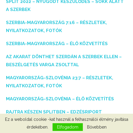
SPLIT 2022 – NYUGODT KÉSZÜLŐDÉS – SOKK ALATT
A SZERBEK
SZERBIA-MAGYARORSZÁG 7:16 – RÉSZLETEK,
NYILATKOZATOK, FOTÓK
SZERBIA-MAGYARORSZÁG – ÉLŐ KÖZVETÍTÉS
AZ AKARAT DÖNTHET SZERDÁN A SZERBEK ELLEN –
BESZÉLGETÉS VARGA ZSOLTTAL
MAGYARORSZÁG-SZLOVÉNIA 23:7 – RÉSZLETEK,
NYILATKOZATOK, FOTÓK
MAGYARORSZÁG-SZLOVÉNIA – ÉLŐ KÖZVETÍTÉS
RAJTRA KÉSZEN SPLITBEN – EDZÉSRIPORT
Ez a weboldal cookie -kat használ a felhasználói élmény javítása
VLV-FOTÓGALÉRIÁK
érdekében.
Elfogadom
Bővebben