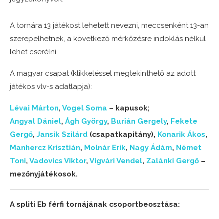
A tornára 13 játékost lehetett nevezni, meccsenként 13-an
szerepelhetnek, a következő mérkőzésre indoklás nélkül
lehet cserélni.
A magyar csapat (klikkeléssel megtekinthető az adott
játékos vlv-s adatlapja):
Lévai Márton
,
Vogel Soma
– kapusok;
Angyal Dániel
,
Ágh György
,
Burián Gergely
,
Fekete
Gergő
,
Jansik Szilárd
(csapatkapitány),
Konarik Ákos
,
Manhercz Krisztián
,
Molnár Erik
,
Nagy Ádám
,
Német
Toni
,
Vadovics Viktor
,
Vigvári Vendel
,
Zalánki Gergő
–
mezőnyjátékosok.
A spliti Eb férfi tornájának csoportbeosztása: