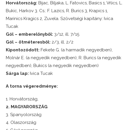
Horvátország:
Bijac, Biljaka, L. Fatovics, Basics 1, Vrlics, L.
Bukic, Harkov 3. Cs.: F. Lazics, R. Burics 3, Krapics 1,
Marinics Kragics 2, Zuvela. Szövetségi kapitány: Ivica
Tucak
Gól – emberelőnyből:
3/12, ill. 7/15
Gól – ötméteresből:
2/3, ill. 2/2
Kipontozódott:
Fekete G. (a harmadik negyedben),
Molnár E. (a negyedik negyedben), R. Burics (a negyedik
negyedben), Bukics (a negyedik negyedben)
Sárga lap:
Ivica Tucak
A torna végeredménye:
1. Horvátország,
2. MAGYARORSZÁG
3. Spanyolország
4. Olaszország