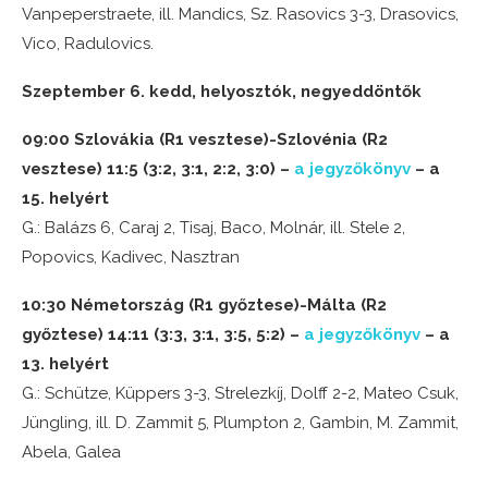
Vanpeperstraete, ill. Mandics, Sz. Rasovics 3-3, Drasovics,
Vico, Radulovics.
Szeptember 6. kedd, helyosztók, negyeddöntők
09:00 Szlovákia (R1 vesztese)-Szlovénia (R2
vesztese) 11:5 (3:2, 3:1, 2:2, 3:0) –
a jegyzőkönyv
– a
15. helyért
G.: Balázs 6, Caraj 2, Tisaj, Baco, Molnár, ill. Stele 2,
Popovics, Kadivec, Nasztran
10:30 Németország (R1 győztese)-Málta (R2
győztese) 14:11 (3:3, 3:1, 3:5, 5:2) –
a jegyzőkönyv
– a
13. helyért
G.: Schütze, Küppers 3-3, Strelezkíj, Dolff 2-2, Mateo Csuk,
Jüngling, ill. D. Zammit 5, Plumpton 2, Gambin, M. Zammit,
Abela, Galea