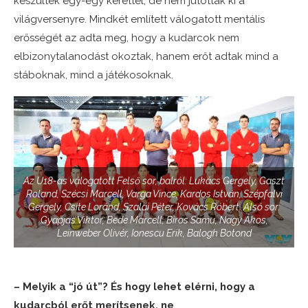
készültek egy-egy kerettel, de nem jutottak ki a
világversenyre. Mindkét említett válogatott mentális
erősségét az adta meg, hogy a kudarcok nem
elbizonytalanodást okoztak, hanem erőt adtak mind a
stáboknak, mind a játékosoknak.
Az U18-as válogatott Felső sor, balról: Lukács Gergely, Gaszt
Roland, Szécsi Marcell, Varga Vince, Kardos István, Szépfalvi
Gergely, Csite Loránd, Szalai Péter, Kovács Róbert. Alsó sor:
Gyapjas Viktor, Bede Marcell, Biros Samu, Nagy Ákos,
Leinweber Olivér, Ionescu Erik, Balogh Botond
– Melyik a “jó út”? És hogy lehet elérni, hogy a
kudarcból erőt merítsenek, ne