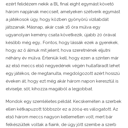
ezért felidézem nekik a BL final eight egymást követő
három napjának meccseit, amelyeken szétverik egymást
a játékosok úgy, hogy közben gyönyörű vízilabdát
játszanak. Másnap, akár csak 16 óra múlva egy
ugyanolyan kemény csata következik, újabb 20 órával
később még egy… Fontos, hogy lássák ezek a gyerekek,
hogy az ő álmuk mit jelent, hova szeretnének eljutni
néhány év múlva. Érteniük kell, hogy ezen a szinten már
az első meccs első negyedének végén hullafáradt lehet
egy játékos, de megtanulta, megdolgozott azért hosszú
éveken át, hogy ezt még akár három napon keresztül is
elviselje, sőt, kihozza magából a legjobbat.
Mondok egy szemléletes példát. Kecskeméten a szerbek
ellen kétkapuzott többször ez a 2004-es válogatott. Az
első három meccs nagyon kellemetlen volt, mert bár
felkészültek voltak a fiaink, de úgy jött szembe a szerb