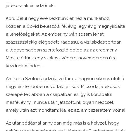
játékosnak és edzőnek.
Körülbelül négy éve kezdtünk ehhez a munkához,
közben a Covid beleszólt, fél évig, egy évig megnyirbálta
a lehetőségeket. Az ember nyilván sosem lehet
százszázalékig elégedett, ráadásul a vízilabdasportban
a leggyorsabban szertefoszló dolog az az eredmény.
Most elértünk egy szakasz végére, novemberben újra
kezdünk mindent.
Amikor a Szolnok edzője voltam, a nagyon sikeres utolsó
négy esztendőben is voltak fázisok. Micsoda játékosok
szerepeltek abban a csapatban és így is körülbelül
másfél évnyi munka után játszottunk olyan meccset,
amely után azt mondtam: Na, ez az, amit szerettem volna!
Az utánpótlásnál annyiban még más is a helyzet, hogy