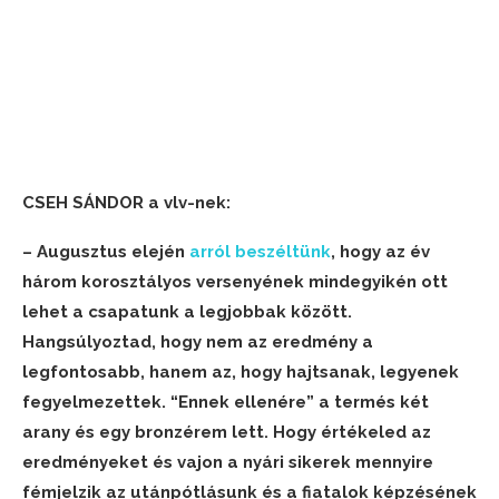
CSEH SÁNDOR a vlv-nek:
– Augusztus elején
arról beszéltünk
, hogy az év
három korosztályos versenyének mindegyikén ott
lehet a csapatunk a legjobbak között.
Hangsúlyoztad, hogy nem az eredmény a
legfontosabb, hanem az, hogy hajtsanak, legyenek
fegyelmezettek. “Ennek ellenére” a termés két
arany és egy bronzérem lett. Hogy értékeled az
eredményeket és vajon a nyári sikerek mennyire
fémjelzik az utánpótlásunk és a fiatalok képzésének