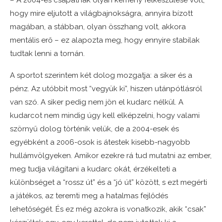
– A 2004-es csapatnak olyan kemény felkészülése volt,
hogy mire eljutott a világbajnokságra, annyira bízott
magában, a stábban, olyan összhang volt, akkora
mentális erő – ez alapozta meg, hogy ennyire stabilak
tudtak lenni a tornán.
A sportot szerintem két dolog mozgatja: a siker és a
pénz. Az utóbbit most “vegyük ki”, hiszen utánpótlásról
van szó. A siker pedig nem jön el kudarc nélkül. A
kudarcot nem mindig úgy kell elképzelni, hogy valami
szörnyű dolog történik velük, de a 2004-esek és
egyébként a 2006-osok is átestek kisebb-nagyobb
hullámvölgyeken. Amikor ezekre rá tud mutatni az ember,
meg tudja világítani a kudarc okát, érzékelteti a
különbséget a “rossz út” és a “jó út” között, s ezt megérti
a játékos, az teremti meg a hatalmas fejlődés
lehetőségét. És ez még azokra is vonatkozik, akik “csak”