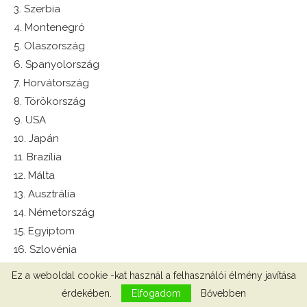
3. Szerbia
4. Montenegró
5. Olaszország
6. Spanyolország
7. Horvátország
8. Törökország
9. USA
10. Japán
11. Brazília
12. Málta
13. Ausztrália
14. Németország
15. Egyiptom
16. Szlovénia
Ez a weboldal cookie -kat használ a felhasználói élmény javítása
A magyar csapat
(sapkaszámok szerinti sorrendben):
érdekében.
Elfogadom
Bővebben