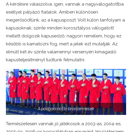
A kérdésre válaszolva: igen, vannak a nagyválogatottba
eséllyel pályázó fiatalok. Amiben különösen
megerősödtünk, az a kapusposzt. Volt külön tanfolyam a
kapusoknak, szinte minden korosztályos válogatott
mellett dolgozik kapusedző, nagyon remélem, hogy ez
később is kamatozni fog, mert a jelek ezt mutatják. Az
elmúlt két év szinte valamennyi versenyén kimagasló
kapusteljesítményt tudtunk felmutatni.
A podgoricai Eb-bronzérmesek
Természetesen vannak jó játékosok a 2003-as, 2004-es,
2005-ös, 2006-os korosztályban egyaránt. Hozzáteszem,