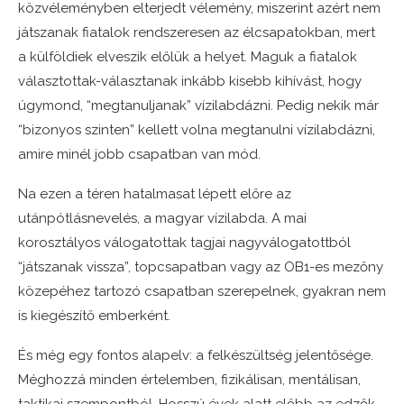
közvéleményben elterjedt vélemény, miszerint azért nem
játszanak fiatalok rendszeresen az élcsapatokban, mert
a külföldiek elveszik előlük a helyet. Maguk a fiatalok
választottak-választanak inkább kisebb kihívást, hogy
úgymond, “megtanuljanak” vízilabdázni. Pedig nekik már
“bizonyos szinten” kellett volna megtanulni vízilabdázni,
amire minél jobb csapatban van mód.
Na ezen a téren hatalmasat lépett előre az
utánpótlásnevelés, a magyar vízilabda. A mai
korosztályos válogatottak tagjai nagyválogatottból
“játszanak vissza”, topcsapatban vagy az OB1-es mezőny
közepéhez tartozó csapatban szerepelnek, gyakran nem
is kiegészítő emberként.
És még egy fontos alapelv: a felkészültség jelentősége.
Méghozzá minden értelemben, fizikálisan, mentálisan,