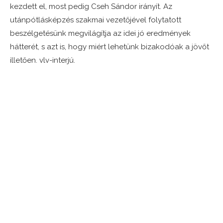
kezdett el, most pedig Cseh Sándor irányít. Az
utánpótlásképzés szakmai vezetőjével folytatott
beszélgetésünk megvilágítja az idei jó eredmények
hátterét, s azt is, hogy miért lehetünk bizakodóak a jövőt
illetően. vlv-interjú.