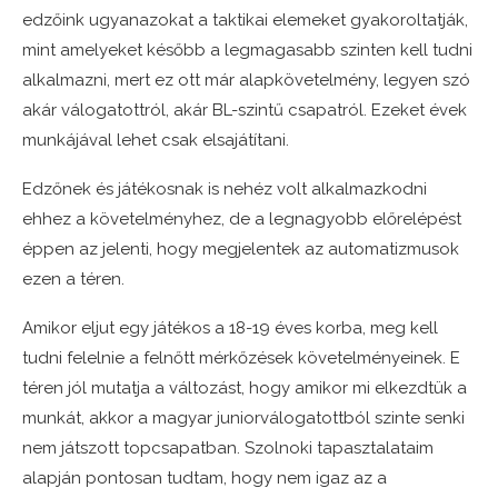
edzőink ugyanazokat a taktikai elemeket gyakoroltatják,
mint amelyeket később a legmagasabb szinten kell tudni
alkalmazni, mert ez ott már alapkövetelmény, legyen szó
akár válogatottról, akár BL-szintű csapatról. Ezeket évek
munkájával lehet csak elsajátítani.
Edzőnek és játékosnak is nehéz volt alkalmazkodni
ehhez a követelményhez, de a legnagyobb előrelépést
éppen az jelenti, hogy megjelentek az automatizmusok
ezen a téren.
Amikor eljut egy játékos a 18-19 éves korba, meg kell
tudni felelnie a felnőtt mérkőzések követelményeinek. E
téren jól mutatja a változást, hogy amikor mi elkezdtük a
munkát, akkor a magyar juniorválogatottból szinte senki
nem játszott topcsapatban. Szolnoki tapasztalataim
alapján pontosan tudtam, hogy nem igaz az a