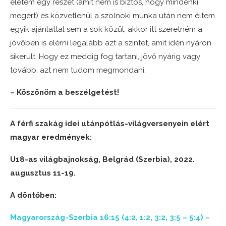
életem egy részét (amit nem is biztos, hogy mindenki
megért) és közvetlenül a szolnoki munka után nem éltem
egyik ajánlattal sem a sok közül, akkor itt szeretném a
jövőben is elérni legalább azt a szintet, amit idén nyáron
sikerült. Hogy ez meddig fog tartani, jövő nyárig vagy
tovább, azt nem tudom megmondani.
– Köszönöm a beszélgetést!
A férfi szakág idei utánpótlás-világversenyein elért
magyar eredmények:
U18-as világbajnokság, Belgrád (Szerbia), 2022.
augusztus 11-19.
A döntőben:
Magyarország-Szerbia 16:15 (4:2, 1:2, 3:2, 3:5 – 5:4) –