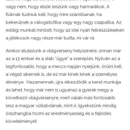
vagy nem, hogy elsők leszünk vagy harmadikok. A
fiúknak tudniuk kell, hogy mire számítsanak, ha
bekerülnek a válogatottba vagy egy nagy csapatba. Az
eddigi munkát minősíti, hogy az idei nyári felkészüléseken
a játékosok nagy része már tudta, mi vár rá.
Amikor elutazunk a világverseny helyszínére, onnan már
az a 13 ember és a stáb “ügye” a szereplés. Nyilván az a
legfontosabb, hogy a meccs napján nyerjünk, örülni kell
a végső sikernek is, de ez már kinek kinek a személyes
élménye. Hazamennek, újra elkezdődik a keret munkája
és lehet, hogy már nem is ugyanaz a gyerek megy a
következő világversenyre, mert valaki más fontosabb
lesz a magyar vízilabdának, mint ő. Igyekszünk mindig
összhangba hozni az eredményesség és a fejlődés
követelményét.