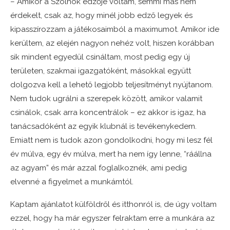
– Amikor a Szolnok edzője voltam, semmi más nem
érdekelt, csak az, hogy minél jobb edző legyek és
kipasszírozzam a játékosaimból a maximumot. Amikor ide
kerültem, az elején nagyon nehéz volt, hiszen korábban
sik mindent egyedül csináltam, most pedig egy új
területen, szakmai igazgatóként, másokkal együtt
dolgozva kell a lehető legjobb teljesítményt nyújtanom.
Nem tudok ugrálni a szerepek között, amikor valamit
csinálok, csak arra koncentrálok – ez akkor is igaz, ha
tanácsadóként az egyik klubnál is tevékenykedem.
Emiatt nem is tudok azon gondolkodni, hogy mi lesz fél
év múlva, egy év múlva, mert ha nem így lenne, “ráállna
az agyam” és már azzal foglalkoznék, ami pedig
elvenné a figyelmet a munkámtól.
Kaptam ajánlatot külföldről és itthonról is, de úgy voltam
ezzel, hogy ha már egyszer felraktam erre a munkára az