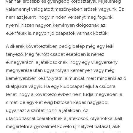
vannak erősebb és gyengébb korosztályai. Mi jelenleg
valamennyi válogatott mezőnyében erősek vagyunk. Ez
nem azt jelenti, hogy minden versenyt meg fogunk
nyerni, hiszen nagyon keményen dolgoznak az
ellenfelek is, nagyon jó csapatok vannak köztük.
A sikerek következtében pedig belép még egy lelki
tényező. Még felnőtt csapat esetében is nehéz
elmagyarázni a játékosoknak, hogy egy világverseny
megnyerése után ugyanolyan keményen vagy még
keményebben kell folytatni a munkát, mert mindenki az ő
skalpjukra vágyik. Ha egy klubcsapat eljut a csúcsra,
lehet, hogy a következő évben nem tudja megvédeni a
címét, de egy-két évig biztosan képes nagyjából
ugyanazt a szintet hozni a játékban. Az
utánpótlásnál cserélődnek a játékosok, olyanokkal kell
megértetni a győzelmet követő új helyzet hatását, akik