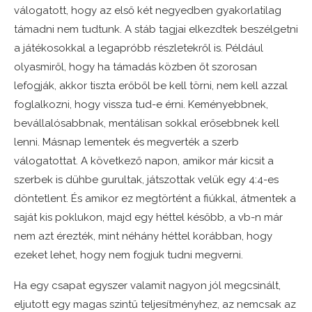
válogatott, hogy az első két negyedben gyakorlatilag
támadni nem tudtunk. A stáb tagjai elkezdtek beszélgetni
a játékosokkal a legapróbb részletekről is. Például
olyasmiről, hogy ha támadás közben őt szorosan
lefogják, akkor tiszta erőből be kell törni, nem kell azzal
foglalkozni, hogy vissza tud-e érni. Keményebbnek,
bevállalósabbnak, mentálisan sokkal erősebbnek kell
lenni. Másnap lementek és megverték a szerb
válogatottat. A következő napon, amikor már kicsit a
szerbek is dühbe gurultak, játszottak velük egy 4:4-es
döntetlent. És amikor ez megtörtént a fiúkkal, átmentek a
saját kis poklukon, majd egy héttel később, a vb-n már
nem azt érezték, mint néhány héttel korábban, hogy
ezeket lehet, hogy nem fogjuk tudni megverni.
Ha egy csapat egyszer valamit nagyon jól megcsinált,
eljutott egy magas szintű teljesítményhez, az nemcsak az