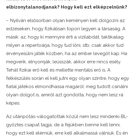
elbizonytalanodjanak? Hogy kell ezt elképzelnünk?
– Nyilván elsősorban olyan keményen kell dolgozni az
edzéseken, hogy fizikálisan topon legyen a társaság. A
másik: az, hogy ki mennyire érti a vízilabdát, taktikailag
milyen a repertoárja, hogy tud lőni, stb, csak akkor tud
érvényesülni játék közben, ha az ember levegőt kap. Ha
megverik, elnyomják, leússzák, akkor erre nincs esély.
Tehát fizikai erő kell és mellette mentális erő is. A
felkészülés során el kell jutni egy olyan szintre, hogy egy
fiatal játékos elmondhassa magáról: meg tudott csinálni
olyan dolgot is, amiről azt gondolta, hogy nem lesz rá
képes.
Az utánpótás-válogatottak közül nem lesz mindenki BL-
győztes csapat tagja, de a fejükben benne kell lenni,
hogy ezt kell elérniük, erre kell alkalmassá válniuk. És én