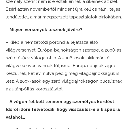
személy szerint nem is érezték ennek a sikernek az ízét.
Ezért aztán novembertől mindent újra kell csinálni, teljes
lendülettel, a már megszerzett tapasztalatok birtokában.
– Milyen versenyek lesznek jövőre?
– Kilép a nemzetközi porondra, lejátssza első
világversenyét, Európa-bajnokságon szerepel a 2008-as
születésűek válogatottja. A 2006-osok, akik már két
világversenyen vannak túl, ismét Európa-bajnokságra
készülnek, két év múlva pedig még világbajnokságuk is
lesz. A 2003-asok egy záró világbajnokságon búcsúznak
az utánpótlás-korosztálytól.
– A végén fel kell tennem egy személyes kérdést.
Időről időre felvetődik, hogy visszaülsz-e a kispadra
valahol…