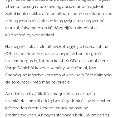
viber-közösség is, ez eleve egy összetartozást jelent.
Sokat írunk ezekbe a fórumokba, minden edzőtáborozás
előtt egészen részletesen kitárgyaljuk az elvégzendő
munkát, folyamatosan küldözgetjük a videókat a
különböző gyakorlatokról.
Ha megnézzük az elmúlt éveket, egyfajta bázisa lett az
OB1-es edzői körnek ez az utánpótlásban dolgozó
szakembergárda, többen kerültek OB1-es csapat élére,
Varga Dánieltől kezdve Kemény Kristófon át, Kiss
Csabáig, az idősebb korosztályt képviselő Tóth Kálmánig,
de sorolhatok még más neveket is.
Az edzőink elsajátították, magukénak érzik azt a
szemléletet, amiről eddig beszélgettünk és az idei évben
kifejezetten érezni lehetett ennek hatását az
eredményekben. Az egyes stábokon belüli jó emberi és