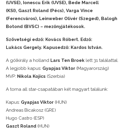
(UVSE), Ionescu Erik (UVSE), Bede Marcell
(KSI), Gaszt Roland (Pécs), Varga Vince
(Ferencváros), Leinweber Olivér (Szeged), Balogh
Botond (BVSC) – mezőnyjátékosok.
Szövetségi edző: Kovács Róbert. Edző:
Lukács Gergely. Kapusedző: Kardos István.
A gólkirály a holland
Lars Ten Broek
lett 31 találattal.
A legjobb kapus:
Gyapjas Viktor
(Magyarország)
MVP:
Nikola Kojics
(Szerbia)
A torna all star-csapatában két magyart találunk:
Kapus:
Gyapjas Viktor
(HUN)
Andreas Bicakosz (GRE)
Hugo Castro (ESP)
Gaszt Roland
(HUN)