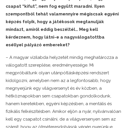
csapat “kifut”, nem fog együtt maradni. Ilyen
szempontból tehát valamennyire mégiscsak egyéni
képzés folyik, hogy a játékosok megtanulják
mindazt, amiről eddig beszéltél… Meg kell
kérdeznem, hogy látni-e a nagyválogatottba
eséllyel pályázó embereket?
– A magyar vízilabda helyzetét mindig meghatározza a
válogatott szereplése, eredményessége. Mi
megpróbáltunk olyan utánpótlásképzési rendszert
kidolgozni, amelyben nem az a legfontosabb, hogy
megnyerjünk egy világversenyt és év közben, a
hétköznapokban sem csapatokban gondolkodunk,
hanem keretekben, egyéni képzésben, a mentális és
fizikális felkészítésben. Amikor eljön a nyár, nyilvánvalóan
kell egy csapatot csinálni, de a világversenyen sem az
számít, hogy az ötméteresdobások végén nyerünk-e