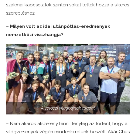
szakmai kapcsolatok szintén sokat tettek hozzá a sikeres
szerepléshez.
– Milyen volt az idei utánpótlás-eredmények
nemzetközi visszhangja?
A voloszi világbajnok csapat
– Nem akarok álszerény lenni, tényleg az történt, hogy a
világversenyek végén mindenki rólunk beszélt. Akár Chus