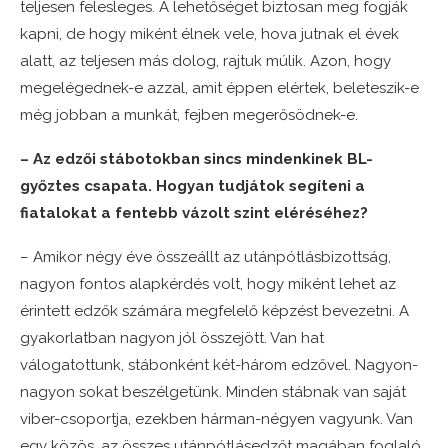
teljesen felesleges. A lehetőséget biztosan meg fogják
kapni, de hogy miként élnek vele, hova jutnak el évek
alatt, az teljesen más dolog, rajtuk múlik. Azon, hogy
megelégednek-e azzal, amit éppen elértek, beleteszik-e
még jobban a munkát, fejben megerősödnek-e.
– Az edzői stábotokban sincs mindenkinek BL-
győztes csapata. Hogyan tudjátok segíteni a
fiatalokat a fentebb vázolt szint eléréséhez?
– Amikor négy éve összeállt az utánpótlásbizottság,
nagyon fontos alapkérdés volt, hogy miként lehet az
érintett edzők számára megfelelő képzést bevezetni. A
gyakorlatban nagyon jól összejött. Van hat
válogatottunk, stábonként két-három edzővel. Nagyon-
nagyon sokat beszélgetünk. Minden stábnak van saját
viber-csoportja, ezekben hárman-négyen vagyunk. Van
egy közös, az összes utánpótlásedzőt magában foglaló