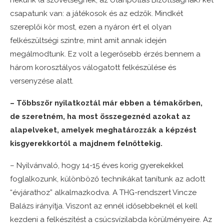
nekünk (a szövetségnek, az Utánpótlás Bizottságnak) két
csapatunk van: a játékosok és az edzők. Mindkét
szereplői kör most, ezen a nyáron ért el olyan
felkészültségi szintre, mint amit annak idején
megálmodtunk. Ez volt a legerősebb érzés bennem a
három korosztályos válogatott felkészülése és
versenyzése alatt.
– Többször nyilatkoztál már ebben a témakörben,
de szeretném, ha most összegeznéd azokat az
alapelveket, amelyek meghatározzák a képzést
kisgyerekkortól a majdnem felnőttekig.
– Nyilvánvaló, hogy 14-15 éves korig gyerekekkel
foglalkozunk, különböző technikákat tanítunk az adott
“évjárathoz” alkalmazkodva. A THG-rendszert Vincze
Balázs irányítja. Viszont az ennél idősebbeknél el kell
kezdeni a felkészítést a csúcsvízilabda körülményeire. Az