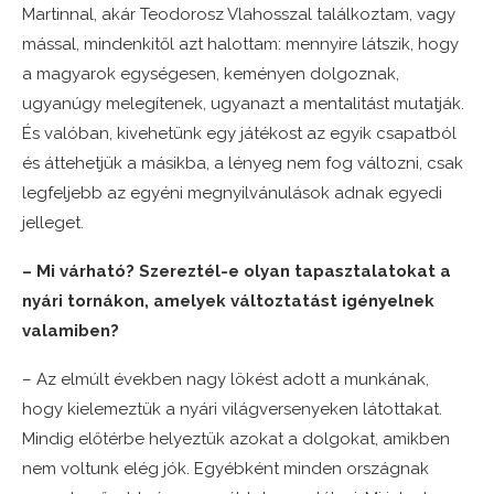
Martinnal, akár Teodorosz Vlahosszal találkoztam, vagy
mással, mindenkitől azt halottam: mennyire látszik, hogy
a magyarok egységesen, keményen dolgoznak,
ugyanúgy melegítenek, ugyanazt a mentalitást mutatják.
És valóban, kivehetünk egy játékost az egyik csapatból
és áttehetjük a másikba, a lényeg nem fog változni, csak
legfeljebb az egyéni megnyilvánulások adnak egyedi
jelleget.
– Mi várható? Szereztél-e olyan tapasztalatokat a
nyári tornákon, amelyek változtatást igényelnek
valamiben?
– Az elmúlt években nagy lökést adott a munkának,
hogy kielemeztük a nyári világversenyeken látottakat.
Mindig előtérbe helyeztük azokat a dolgokat, amikben
nem voltunk elég jók. Egyébként minden országnak