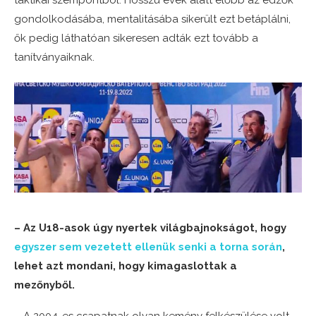
taktikai szempontból. Hosszú évek alatt előbb az edzők
gondolkodásába, mentalitásába sikerült ezt betáplálni,
ők pedig láthatóan sikeresen adták ezt tovább a
tanítványaiknak.
– Az U18-asok úgy nyertek világbajnokságot, hogy
egyszer sem vezetett ellenük senki a torna során
,
lehet azt mondani, hogy kimagaslottak a
mezőnyből.