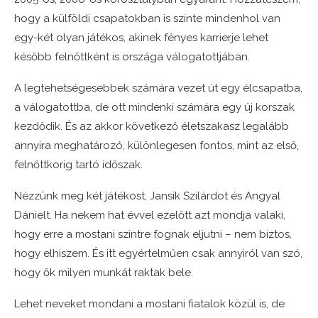
hogy a külföldi csapatokban is szinte mindenhol van
egy-két olyan játékos, akinek fényes karrierje lehet
később felnőttként is országa válogatottjában.
A legtehetségesebbek számára vezet út egy élcsapatba,
a válogatottba, de ott mindenki számára egy új korszak
kezdődik. És az akkor következő életszakasz legalább
annyira meghatározó, különlegesen fontos, mint az első,
felnőttkorig tartó időszak.
Nézzünk meg két játékost, Jansik Szilárdot és Angyal
Dánielt. Ha nekem hat évvel ezelőtt azt mondja valaki,
hogy erre a mostani szintre fognak eljutni – nem biztos,
hogy elhiszem. És itt egyértelműen csak annyiról van szó,
hogy ők milyen munkát raktak bele.
Lehet neveket mondani a mostani fiatalok közül is, de