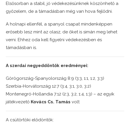
Elsősorban a stabil, jó védekezésünknek köszönhető a
győzelem, de a támadásban még van hova fejlődni.
A holnapi ellenfél, a spanyol csapat mindenképpen
erősebb lesz mint az olasz, de őket is simán meg lehet
verni. Ehhez oda kell figyelni védekezésben és
támadásban is.
A szerdai negyeddöntők eredményei:
Görögország-Spanyolország 8:9 (3:3, 1:1, 1:2, 3:3)
Szerbia-Horvátország 12:7 (3:4, 3:1, 3:0, 3:2)
Montenegró-Hollandia 7:12 (2:3, 3:2, 1:4, 1:3) – az egyik
játékvezető
Kovács Cs. Tamás
volt
A csütörtöki elődöntők: