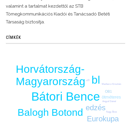
valamint a tartalmat kezdettől az STB
Tömegkommunikációs Kiadói és Tanácsadó Betéti
Társaság biztosítja.
CÍMKÉK
Horvátország-
bl
Magyarország
u20
Manhercz Krisztián
OB1
Bátori Bence
ötméteres
Angyal Dániel
edzés
Balogh Botond
Nagy Ákos
Eurokupa