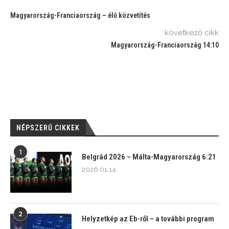
Magyarország-Franciaország – élő közvetítés
következő cikk
Magyarország-Franciaország 14:10
NÉPSZERŰ CIKKEK
1
Belgrád 2026 – Málta-Magyarország 6:21
2026.01.14.
2
Helyzetkép az Eb-ről – a további program