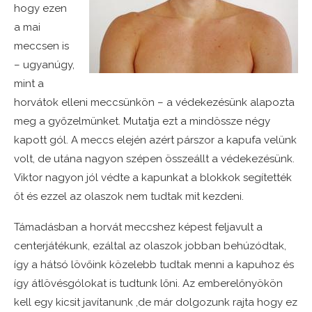
hogy ezen
a mai
meccsen is
– ugyanúgy,
mint a
horvátok elleni meccsünkön – a védekezésünk alapozta
meg a győzelmünket. Mutatja ezt a mindössze négy
kapott gól. A meccs elején azért párszor a kapufa velünk
volt, de utána nagyon szépen összeállt a védekezésünk.
Viktor nagyon jól védte a kapunkat a blokkok segítették
őt és ezzel az olaszok nem tudtak mit kezdeni.
Támadásban a horvát meccshez képest feljavult a
centerjátékunk, ezáltal az olaszok jobban behúzódtak,
így a hátsó lövőink közelebb tudtak menni a kapuhoz és
így átlövésgólokat is tudtunk lőni. Az emberelőnyökön
kell egy kicsit javítanunk ,de már dolgozunk rajta hogy ez