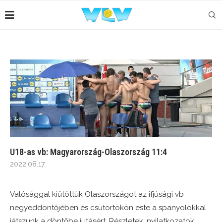
U18-as vb: Magyarország-Olaszország 11:4
2022.08.17.
Valósággal kiütöttük Olaszországot az ifjúsági vb
negyeddöntőjében és csütörtökön este a spanyolokkal
játszunk a döntőbe jutásért. Részletek, nyilatkozatok,