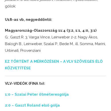
gólok:
U18-as vb, negyeddöntő:
Magyarország-Olaszország 11:4 (3:2, 1:1, 4:0, 3:1)
G.: Gaszt R. 3, Varga Vince, Leinweber 2-2, Nagy Ákos,
Balogh B., Leinweber, Szalai P., Bede M., ill. Somma, Marini,
Urbinati, Provenziani
EZ TÖRTÉNT A MÉRKŐZÉSEN – A VLV SZÖVEGES ÉLŐ
KÖZVETÍTÉSE
VLV-VIDEÓK (FINA tv):
1:0 – Szalai Péter ötméteresgólja
2:0 – Gaszt Roland első gólja