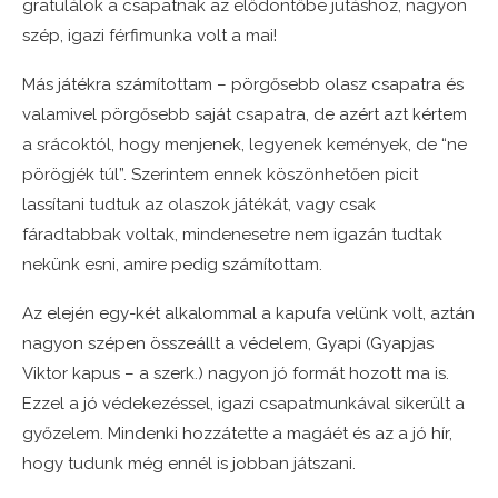
gratulálok a csapatnak az elődöntőbe jutáshoz, nagyon
szép, igazi férfimunka volt a mai!
Más játékra számítottam – pörgősebb olasz csapatra és
valamivel pörgősebb saját csapatra, de azért azt kértem
a srácoktól, hogy menjenek, legyenek kemények, de “ne
pörögjék túl”. Szerintem ennek köszönhetően picit
lassítani tudtuk az olaszok játékát, vagy csak
fáradtabbak voltak, mindenesetre nem igazán tudtak
nekünk esni, amire pedig számítottam.
Az elején egy-két alkalommal a kapufa velünk volt, aztán
nagyon szépen összeállt a védelem, Gyapi (Gyapjas
Viktor kapus – a szerk.) nagyon jó formát hozott ma is.
Ezzel a jó védekezéssel, igazi csapatmunkával sikerült a
győzelem. Mindenki hozzátette a magáét és az a jó hír,
hogy tudunk még ennél is jobban játszani.