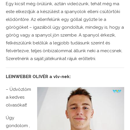
Egy kicsit még örülünk, aztán videózunk, tehát még ma
este elkezdjük a készülést a spanyolok elleni csütörtöki
elődöntőre. Az ellenfelünk egy góllal győzte le a
görögöket – igazából úgy gondoltuk, mindegy is, hogy a
görög vagy a spanyol jön szembe. A spanyol érkezik,
felkészülünk belőlük a legjobb tudásunk szerint és
felvértezve, teljes önbizalommal állunk neki a meccsnek.
Szeretnénk a saját játékunkat rájuk erőltetni.
LEINWEBER OLIVÉR a vlv-nek:
– Üdvözlöm
a kedves
olvasókat!
Úgy
gondolom ,