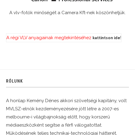
A vlv-fotók minőségét a Camera Kft-nek köszönhetjük.
A régi VLV anyagainak megtekintéséhez
!
kattintson ide
RÓLUNK
A honlap Kemény Dénes akkori szövetségi kapitány, volt
MVLSZ-elnök kezdeményezésére jött létre a 2007-es
melbourne-i világbajnokság előtt, hogy korszerű
médiaeszközként segítse a férfi válogatottat.
Működésének teljes technikai-technológiai hátterét,