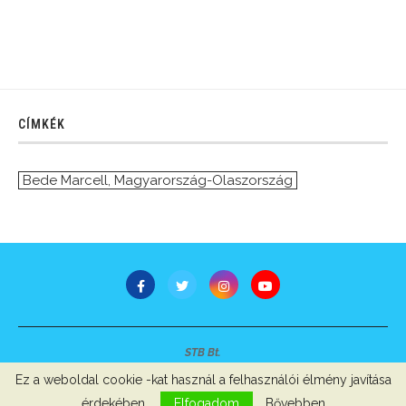
CÍMKÉK
Bede Marcell
,
Magyarország-Olaszország
STB Bt.
Minden jog fenntartva © 2007-2022
Ez a weboldal cookie -kat használ a felhasználói élmény javítása
Szerzői jogok, adatvédelem
-
Impresszum
érdekében.
Elfogadom
Bővebben