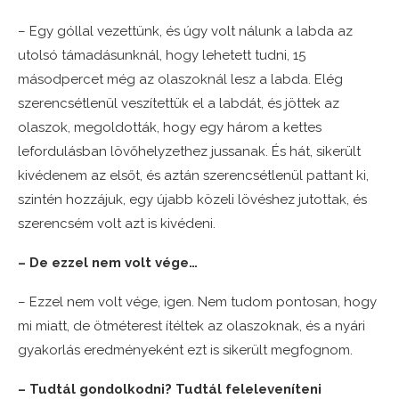
– Egy góllal vezettünk, és úgy volt nálunk a labda az
utolsó támadásunknál, hogy lehetett tudni, 15
másodpercet még az olaszoknál lesz a labda. Elég
szerencsétlenül veszítettük el a labdát, és jöttek az
olaszok, megoldották, hogy egy három a kettes
lefordulásban lövőhelyzethez jussanak. És hát, sikerült
kivédenem az elsőt, és aztán szerencsétlenül pattant ki,
szintén hozzájuk, egy újabb közeli lövéshez jutottak, és
szerencsém volt azt is kivédeni.
– De ezzel nem volt vége…
– Ezzel nem volt vége, igen. Nem tudom pontosan, hogy
mi miatt, de ötméterest ítéltek az olaszoknak, és a nyári
gyakorlás eredményeként ezt is sikerült megfognom.
– Tudtál gondolkodni? Tudtál feleleveníteni