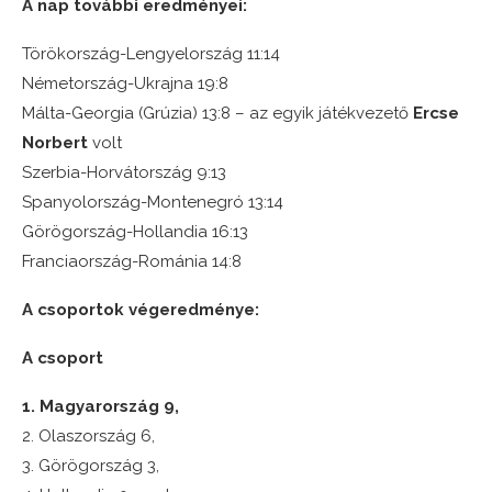
A nap további eredményei:
Törökország-Lengyelország 11:14
Németország-Ukrajna 19:8
Málta-Georgia (Grúzia) 13:8 – az egyik játékvezető
Ercse
Norbert
volt
Szerbia-Horvátország 9:13
Spanyolország-Montenegró 13:14
Görögország-Hollandia 16:13
Franciaország-Románia 14:8
A csoportok végeredménye:
A csoport
1. Magyarország 9,
2. Olaszország 6,
3. Görögország 3,