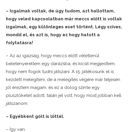
– Izgalmak voltak, de úgy tudom, azt hallottam,
hogy veled kapcsolatban már meccs előtt is voltak
izgalmak, egy különleges eset történt. Légy szíves,
mondd el, és azt is, hogy ez hogy hatott a
folytatásra!
– Az az igazság, hogy meccs előtt véletlenül
beletenyereltem egy darázsba, és kicsit megijedtem,
hogy nem fogok tudni játszani. A 15. játékosunk el is
kezdett melegíteni, de a melegítés végére már teljesen
jól éreztem magam, és ez a dolog szinte egy
pluszlöketet adott, talán jel volt, hogy most jobban kell
játszanom.
– Egyébként gólt is lőttél.
– Így van.