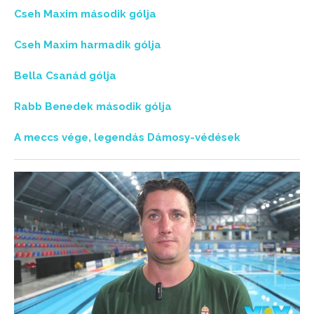
Cseh Maxim második gólja
Cseh Maxim harmadik gólja
Bella Csanád gólja
Rabb Benedek második gólja
A meccs vége, legendás Dámosy-védések