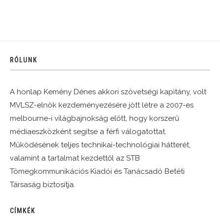
RÓLUNK
A honlap Kemény Dénes akkori szövetségi kapitány, volt
MVLSZ-elnök kezdeményezésére jött létre a 2007-es
melbourne-i világbajnokság előtt, hogy korszerű
médiaeszközként segítse a férfi válogatottat.
Működésének teljes technikai-technológiai hátterét,
valamint a tartalmat kezdettől az STB
Tömegkommunikációs Kiadói és Tanácsadó Betéti
Társaság biztosítja.
CÍMKÉK