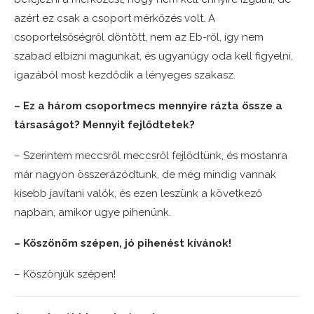
azért ez csak a csoport mérkőzés volt. A
csoportelsőségről döntött, nem az Eb-ről, így nem
szabad elbízni magunkat, és ugyanúgy oda kell figyelni,
igazából most kezdődik a lényeges szakasz.
– Ez a három csoportmecs mennyire rázta össze a
társaságot? Mennyit fejlődtetek?
– Szerintem meccsről meccsről fejlődtünk, és mostanra
már nagyon összerázódtunk, de még mindig vannak
kisebb javítani valók, és ezen leszünk a következő
napban, amikor ugye pihenünk.
– Köszönöm szépen, jó pihenést kívánok!
– Köszönjük szépen!