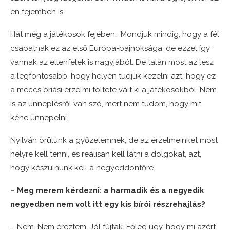
én fejemben is.
Hát még a játékosok fejében… Mondjuk mindig, hogy a fél
csapatnak ez az első Európa-bajnoksága, de ezzel így
vannak az ellenfelek is nagyjából. De talán most az lesz
a legfontosabb, hogy helyén tudjuk kezelni azt, hogy ez
a meccs óriási érzelmi töltete vált ki a játékosokból. Nem
is az ünneplésről van szó, mert nem tudom, hogy mit
kéne ünnepelni.
Nyilván örülünk a győzelemnek, de az érzelmeinket most
helyre kell tenni, és reálisan kell látni a dolgokat, azt,
hogy készülnünk kell a negyeddöntőre.
– Meg merem kérdezni: a harmadik és a negyedik
negyedben nem volt itt egy kis bírói részrehajlás?
– Nem. Nem éreztem. Jól fújtak. Főleg úgy, hogy mi azért