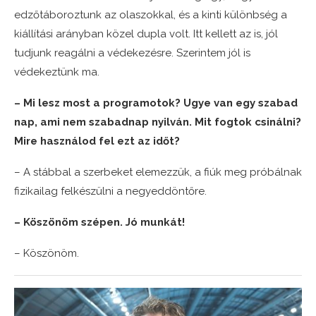
edzőtáboroztunk az olaszokkal, és a kinti különbség a
kiállítási arányban közel dupla volt. Itt kellett az is, jól
tudjunk reagálni a védekezésre. Szerintem jól is
védekeztünk ma.
– Mi lesz most a programotok? Ugye van egy szabad
nap, ami nem szabadnap nyilván. Mit fogtok csinálni?
Mire használod fel ezt az időt?
– A stábbal a szerbeket elemezzük, a fiúk meg próbálnak
fizikailag felkészülni a negyeddöntőre.
– Köszönöm szépen. Jó munkát!
– Köszönöm.