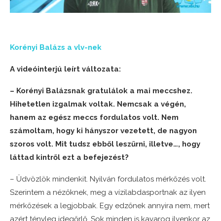
Korényi Balázs a vlv-nek
A videóinterjú leírt változata:
– Korényi Balázsnak gratulálok a mai meccshez.
Hihetetlen izgalmak voltak. Nemcsak a végén,
hanem az egész meccs fordulatos volt. Nem
számoltam, hogy ki hányszor vezetett, de nagyon
szoros volt. Mit tudsz ebből leszűrni, illetve…, hogy
láttad kintről ezt a befejezést?
– Üdvözlök mindenkit. Nyilván fordulatos mérkőzés volt.
Szerintem a nézőknek, meg a vízilabdasportnak az ilyen
mérkőzések a legjobbak. Egy edzőnek annyira nem, mert
azért tényleg idegőrlő. Sok minden is kavarog ilyenkor az