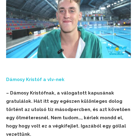
Dámosy Kristóf a vlv-nek
– Dámosy Kristófnak, a válogatott kapusának
gratulálok. Hát itt egy egészen különleges dolog
történt az utolsó tíz másodpercben, és azt követően
egy ötméteresnél. Nem tudom…, kérlek mondd el,
hogy hogy volt ez a végkifejlet. Igazából egy góllal
vezettünk.