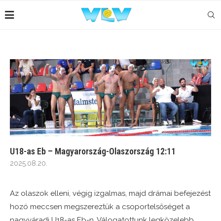
U18-as Eb – Magyarország-Olaszország 12:11
2025.08.20.
Az olaszok elleni, végig izgalmas, majd drámai befejezést
hozó meccsen megszereztük a csoportelsőséget a
nagyváradi U18-as Eb-n. Válogatottunk legközelebb