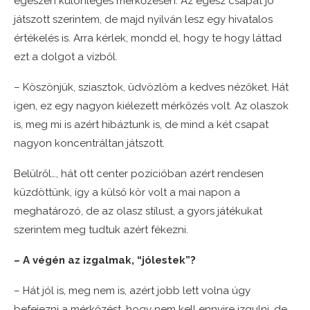
egészen különleges mérkőzésen. Az egész csapat jó
játszott szerintem, de majd nyilván lesz egy hivatalos
értékelés is. Arra kérlek, mondd el, hogy te hogy láttad
ezt a dolgot a vízből.
– Köszönjük, sziasztok, üdvözlöm a kedves nézőket. Hát
igen, ez egy nagyon kiélezett mérkőzés volt. Az olaszok
is, meg mi is azért hibáztunk is, de mind a két csapat
nagyon koncentráltan játszott.
Belülről…, hát ott center pozícióban azért rendesen
küzdöttünk, így a külső kör volt a mai napon a
meghatározó, de az olasz stílust, a gyors játékukat
szerintem meg tudtuk azért fékezni.
– A végén az izgalmak, “jólestek”?
– Hát jól is, meg nem is, azért jobb lett volna úgy
befejezni a mérkőzést, hogy nem kell ennyire izgulni, de