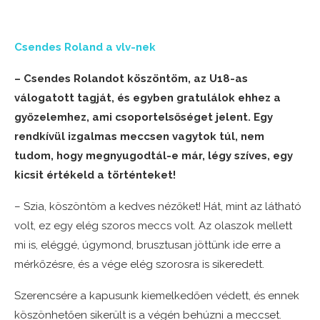
Csendes Roland a vlv-nek
– Csendes Rolandot köszöntöm, az U18-as
válogatott tagját, és egyben gratulálok ehhez a
győzelemhez, ami csoportelsőséget jelent. Egy
rendkívül izgalmas meccsen vagytok túl, nem
tudom, hogy megnyugodtál-e már, légy szíves, egy
kicsit értékeld a történteket!
– Szia, köszöntöm a kedves nézőket! Hát, mint az látható
volt, ez egy elég szoros meccs volt. Az olaszok mellett
mi is, eléggé, úgymond, brusztusan jöttünk ide erre a
mérkőzésre, és a vége elég szorosra is sikeredett.
Szerencsére a kapusunk kiemelkedően védett, és ennek
köszönhetően sikerült is a végén behúzni a meccset.