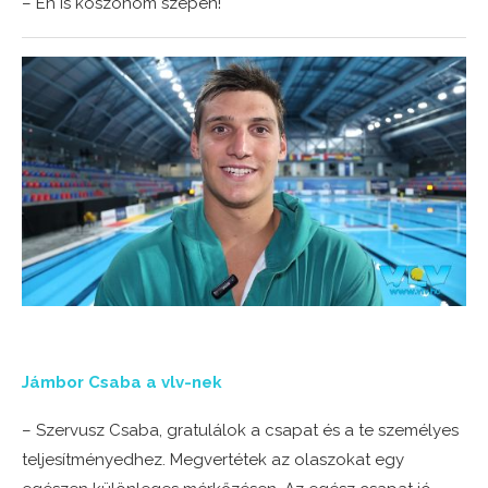
– Én is köszönöm szépen!
Jámbor Csaba a vlv-nek
– Szervusz Csaba, gratulálok a csapat és a te személyes
teljesítményedhez. Megvertétek az olaszokat egy