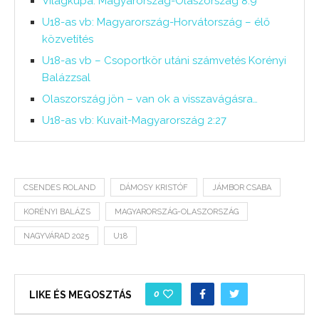
Világkupa: Magyarország-Olaszország 8:9
U18-as vb: Magyarország-Horvátország – élő
közvetítés
U18-as vb – Csoportkör utáni számvetés Korényi
Balázzsal
Olaszország jön – van ok a visszavágásra…
U18-as vb: Kuvait-Magyarország 2:27
CSENDES ROLAND
DÁMOSY KRISTÓF
JÁMBOR CSABA
KORÉNYI BALÁZS
MAGYARORSZÁG-OLASZORSZÁG
NAGYVÁRAD 2025
U18
0
LIKE ÉS MEGOSZTÁS