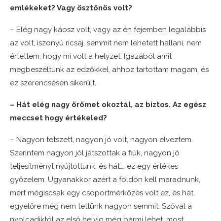
emlékeket? Vagy ösztönös volt?
– Elég nagy káosz volt, vagy az én fejemben legalábbis
az volt, iszonyú ricsaj, semmit nem lehetett hallani, nem
értettem, hogy mi volt a helyzet. Igazából amit
megbeszéltünk az edzőkkel, ahhoz tartottam magam, és
ez szerencsésen sikerült.
– Hát elég nagy örömet okoztál, az biztos. Az egész
meccset hogy értékeled?
– Nagyon tetszett, nagyon jó volt, nagyon élveztem.
Szerintem nagyon jól játszottak a fiúk, nagyon jó
teljesítményt nyújtottunk, és hát…, ez egy értékes
győzelem. Ugyanakkor azért a földön kell maradnunk,
mert mégiscsak egy csoportmérkőzés volt ez, és hát,
egyelőre még nem tettünk nagyon semmit. Szóval a
nyolcadiktól az első helyig még bármi lehet, most