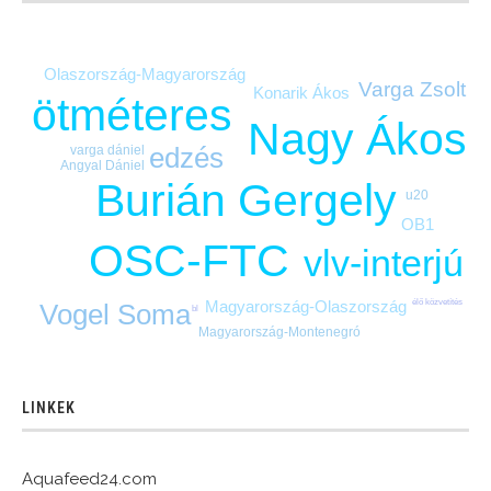
Olaszország-Magyarország
Varga Zsolt
Konarik Ákos
ötméteres
Nagy Ákos
edzés
varga dániel
Angyal Dániel
Burián Gergely
u20
OB1
OSC-FTC
vlv-interjú
élő közvetítés
Magyarország-Olaszország
Vogel Soma
bl
Magyarország-Montenegró
LINKEK
Aquafeed24.com