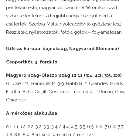
pénteken este, magyar idő szerint 18.00 órakor száll
vízbe, ellenfelünk a legjobb négy közé jutásért a
csütörtöki Szerbia-Málta nyolcaddöntő győztese lesz.
Részletek, nyilatkozatok, fotók, gólok – folyamatosan:
U18-as Európa-bajnokság, Nagyvárad (Románia)
Csoportkör, 3. forduló
Magyarország-Olaszország 12:11 (3:4, 4:2, 3:5, 2:0)
G.: Cseh M., Benedek M. 3-3, Rabb B. 2, Csendes, Imre K.,
Fiedler, Bella Cs., ill. Costanzo, Triesa 4-4, P. Porzio, Olivi,
Chianese
A mérkőzés alakulása:
0:1, 1:1, 1:2, 2:2, 3:2, 3:3, 3:4 / 4:4, 4:5, 5:5, 6:5, 6:6, 7:6 // 7:7,
7:8, 8:8, 8:9, 8:10, 9:10, 9:11, 10:11 / 11:11, 12:11