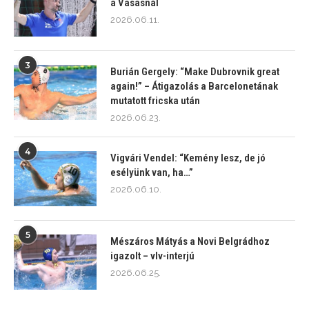
a Vasasnál
2026.06.11.
3
Burián Gergely: “Make Dubrovnik great
again!” – Átigazolás a Barcelonetának
mutatott fricska után
2026.06.23.
4
Vigvári Vendel: “Kemény lesz, de jó
esélyünk van, ha…”
2026.06.10.
5
Mészáros Mátyás a Novi Belgrádhoz
igazolt – vlv-interjú
2026.06.25.