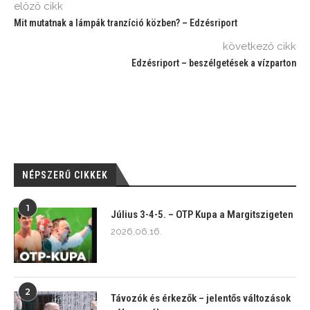
előző cikk
Mit mutatnak a lámpák tranzíció közben? – Edzésriport
következő cikk
Edzésriport – beszélgetések a vízparton
NÉPSZERŰ CIKKEK
1
Július 3-4-5. – OTP Kupa a Margitszigeten
2026.06.16.
2
Távozók és érkezők – jelentős változások