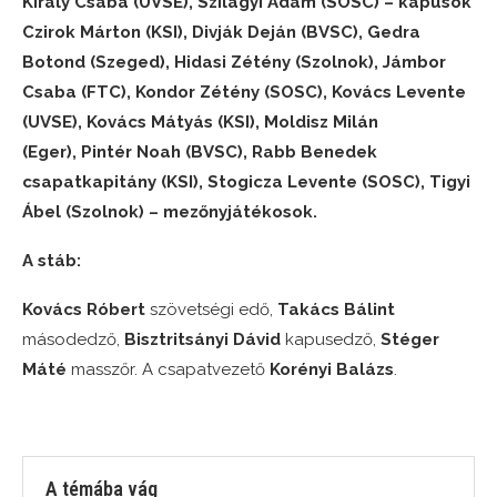
Király Csaba (UVSE), Szilágyi Ádám (SOSC) – kapusok
Czirok Márton (KSI), Divják Deján (BVSC), Gedra
Botond (Szeged), Hidasi Zétény (Szolnok), Jámbor
Csaba (FTC), Kondor Zétény (SOSC), Kovács Levente
(UVSE), Kovács Mátyás (KSI), Moldisz Milán
(Eger), Pintér Noah (BVSC), Rabb Benedek
csapatkapitány (KSI), Stogicza Levente (SOSC), Tigyi
Ábel (Szolnok) – mezőnyjátékosok.
A stáb:
Kovács Róbert
szövetségi edő,
Takács Bálint
másodedző,
Bisztritsányi Dávid
kapusedző,
Stéger
Máté
masszőr. A csapatvezető
Korényi Balázs
.
A témába vág