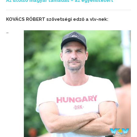
Az utolsó magyar támadás – az egyenlítésért
KOVÁCS RÓBERT szövetségi edző a vlv-nek:
–