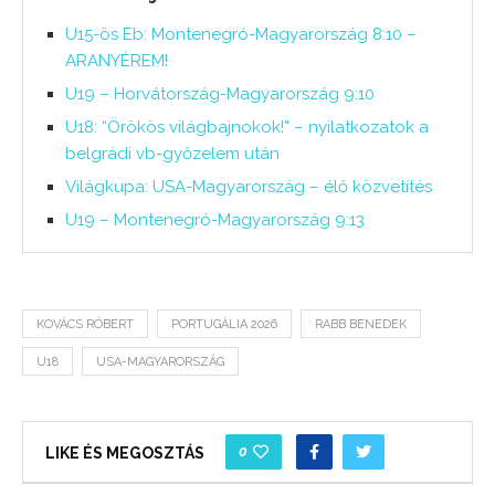
U15-ös Eb: Montenegró-Magyarország 8:10 –
ARANYÉREM!
U19 – Horvátország-Magyarország 9:10
U18: “Örökös világbajnokok!” – nyilatkozatok a
belgrádi vb-győzelem után
Világkupa: USA-Magyarország – élő közvetítés
U19 – Montenegró-Magyarország 9:13
KOVÁCS RÓBERT
PORTUGÁLIA 2026
RABB BENEDEK
U18
USA-MAGYARORSZÁG
0
LIKE ÉS MEGOSZTÁS