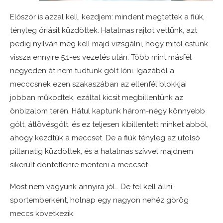
Először is azzal kell, kezdjem: mindent megtettek a fiúk,
tényleg óriásit küzdöttek. Hatalmas rajtot vettünk, azt
pedig nyilván meg kell majd vizsgálni, hogy mitől estünk
vissza ennyire 5:1-es vezetés után. Több mint másfél
negyeden át nem tudtunk gólt lőni. Igazából a
mecccsnek ezen szakaszában az ellenfél blokkjai
jobban működtek, ezáltal kicsit megbillentünk az
önbizalom terén. Hátul kaptunk három-négy könnyebb
gólt, átlövésgólt, és ez teljesen kibillentett minket abból,
ahogy kezdtük a meccset. De a fiúk tényleg az utolsó
pillanatig küzdöttek, és a hatalmas szívvel majdnem
sikerült döntetlenre menteni a meccset.
Most nem vagyunk annyira jól… De fel kell állni
sportemberként, holnap egy nagyon nehéz görög
meccs következik.