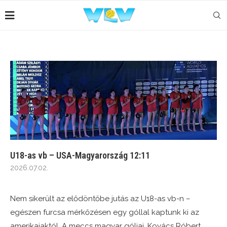
U18-as vb – USA-Magyarország 12:11
2026.07.02.
Nem sikerült az elődöntőbe jutás az U18-as vb-n –
egészen furcsa mérkőzésen egy góllal kaptunk ki az
amerikaiaktól. A meccs magyar góljai, Kovács Róbert