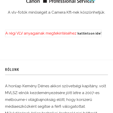
A vlv-fotók minőségét a Camera Kft-nek köszönhetjük.
A régi VLV anyagainak megtekintéséhez
!
kattintson ide
RÓLUNK
A honlap Kemény Dénes akkori szövetségi kapitány, volt
MVLSZ-elnök kezdeményezésére jött létre a 2007-es
melbourne-i világbajnokság előtt, hogy korszerű
médiaeszközként segítse a férfi válogatottat.