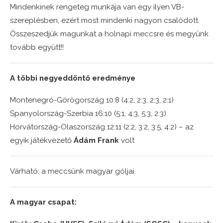
Mindenkinek rengeteg munkája van egy ilyen VB-
szereplésben, ezért most mindenki nagyon csalódott.
Összeszedjük magunkat a holnapi meccsre és megyünk
tovább együtt!!
A többi negyeddöntő eredménye
Montenegró-Görögország 10:8 (4:2, 2:3, 2:3, 2:1)
Spanyolország-Szerbia 16:10 (5:1, 4:3, 5:3, 2:3)
Horvátország-Olaszország 12:11 (2:2, 3:2, 3:5, 4:2) – az
egyik játékvezető
Ádám Frank
volt
Várható: a meccsünk magyar góljai.
A magyar csapat: