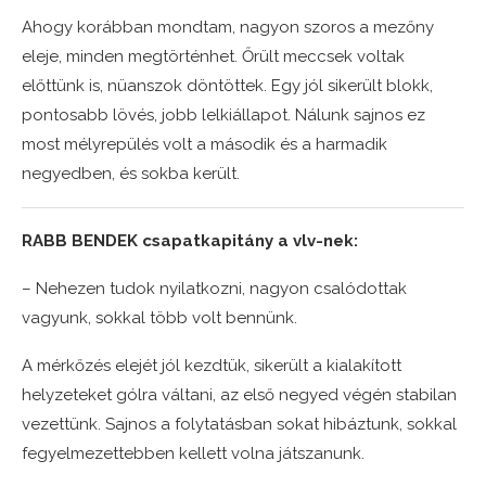
Ahogy korábban mondtam, nagyon szoros a mezőny
eleje, minden megtörténhet. Őrült meccsek voltak
előttünk is, nüanszok döntöttek. Egy jól sikerült blokk,
pontosabb lövés, jobb lelkiállapot. Nálunk sajnos ez
most mélyrepülés volt a második és a harmadik
negyedben, és sokba került.
RABB BENDEK csapatkapitány a vlv-nek:
– Nehezen tudok nyilatkozni, nagyon csalódottak
vagyunk, sokkal több volt bennünk.
A mérkőzés elejét jól kezdtük, sikerült a kialakított
helyzeteket gólra váltani, az első negyed végén stabilan
vezettünk. Sajnos a folytatásban sokat hibáztunk, sokkal
fegyelmezettebben kellett volna játszanunk.