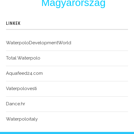
Magyarország
LINKEK
WaterpoloDevelopmentWorld
Total Waterpolo
Aquafeed24.com
Vaterpolovesti
Dance.hr
Waterpoloitaly