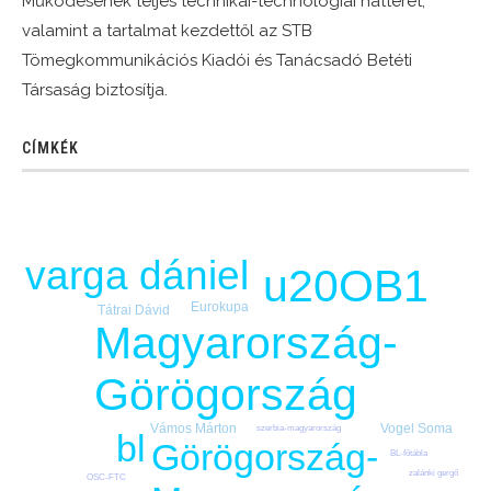
Működésének teljes technikai-technológiai hátterét,
valamint a tartalmat kezdettől az STB
Tömegkommunikációs Kiadói és Tanácsadó Betéti
Társaság biztosítja.
CÍMKÉK
varga dániel
u20
OB1
Eurokupa
Tátrai Dávid
Magyarország-
Görögország
Vámos Márton
Vogel Soma
szerbia-magyarország
bl
Görögország-
BL-főtábla
zalánki gergő
OSC-FTC