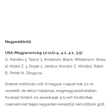
Negyeddöntő
USA-Magyarország 12:11(1:4, 4:1, 4:1, 3:5)
G.: Kaneko 5, Taylor 3, Anderson, Black, Williamson, Shaw,
ill. Hidasi Z. 3, Divják 2, Jámbor, Kondor Z., Moldisz, Rabb
B., Pintér N., Stogicza
Drámai mérkőzés volt. A magyar csapat már 5:1-re
vezetett, de ekkor hatalmas, megmagyarázhatatlan
fordulat történt. Az amerikaiak 9:5-re(!) fordítottak,
csaknem két teljes negyeden keresztül nem lőttünk gólt.