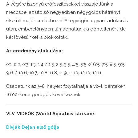
A végére iszonyú erőfeszítésekkel visszajöttünk a
meccsbe, az utolsó negyedben négygólos hátrányt
sikerült majdnem behozni. A legvégén ugyanis időkérés
után, emberelőnyben támadhattunk a döntetlenért, de
két lövésünket is blokkolták…
Az eredmény alakulása:
0:1, 0:2, 0:3, 1:3, 1:4 / 1:5, 2:5, 3:5, 4:5, 5:5 // 6:5, 7:5, 8:5, 9:5,
9:6 / 10:6, 10:7, 10:8, 11:8, 11:9, 11:10, 12:10, 12:11
Csapatunk az 5-8. helyért folytathatja a vb-t, pénteken
16.00-kor a görögök következnek.
VLV-VIDEÓK (World Aquatics-stream):
Divják Dejan első gólja