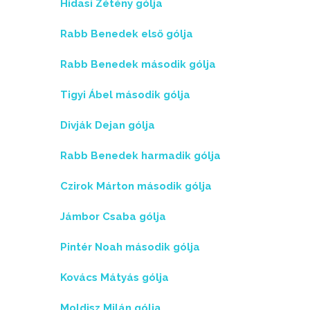
Hidasi Zétény gólja
Rabb Benedek első gólja
Rabb Benedek második gólja
Tigyi Ábel második gólja
Divják Dejan gólja
Rabb Benedek harmadik gólja
Czirok Márton második gólja
Jámbor Csaba gólja
Pintér Noah második gólja
Kovács Mátyás gólja
Moldisz Milán gólja