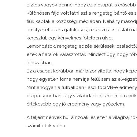
Biztos vagyok benne, hogy ez a csapat is erősebb le
Különösen fájó volt látni azt a rengeteg bántó és
fiúk kaptak a közösségi médiában. Néhány másodpe
amelyeket ezek a játékosok, az edzők és a stáb 
keresztül, egy kényelmes fotelben ülve…
Lemondások, rengeteg edzés, sérülések, családtól 
ezek a fiatalok választottak. Mindezt úgy, hogy töb
időszakban…
Ez a csapat korábban már bizonyította, hogy képe
hogy egyetlen torna nem írja felül sem az elvégze
Mint ahogyan a futballban (lásd: foci VB-eredmé
csapatsportban, úgy vízilabdában is ma már rendkí
értékesebb egy jó eredmény vagy győzelem.
A teljesítmények hullámzóak, és ezen a világbajn
számítottak volna.