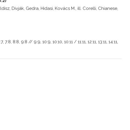
:2)
ldisz, Divják, Gedra, Hidasi, Kovács M., ill. Corelli, Chianese,
7:7, 7:8, 8:8, 9:8 // 9:9, 10:9, 10:10, 10:11 / 11:11, 12:11, 13:11, 14:11,