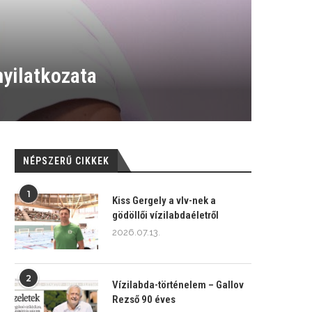
yilatkozata
NÉPSZERŰ CIKKEK
1
Kiss Gergely a vlv-nek a
gödöllői vízilabdaéletről
2026.07.13.
2
Vízilabda-történelem – Gallov
Rezső 90 éves