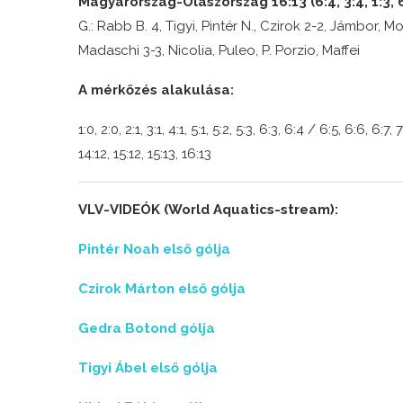
Magyarország-Olaszország 16:13 (6:4, 3:4, 1:3, 6
G.: Rabb B. 4, Tigyi, Pintér N., Czirok 2-2, Jámbor, Mo
Madaschi 3-3, Nicolia, Puleo, P. Porzio, Maffei
A mérkőzés alakulása:
1:0, 2:0, 2:1, 3:1, 4:1, 5:1, 5:2, 5:3, 6:3, 6:4 / 6:5, 6:6, 6:7, 
14:12, 15:12, 15:13, 16:13
VLV-VIDEÓK (World Aquatics-stream):
Pintér Noah első gólja
Czirok Márton első gólja
Gedra Botond gólja
Tigyi Ábel első gólja