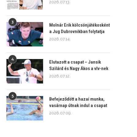
2026.07.13.
3
Molnár Erik kölcsönjátékosként
a Jug Dubrovnikban folytatja
2026.07.14.
4
Elutazott a csapat – Jansik
Szilárd és Nagy Ákos a vlv-nek
2026.07.12.
5
Befejeződött a hazai munka,
vasárnap útnak indul a csapat
2026.07.09.