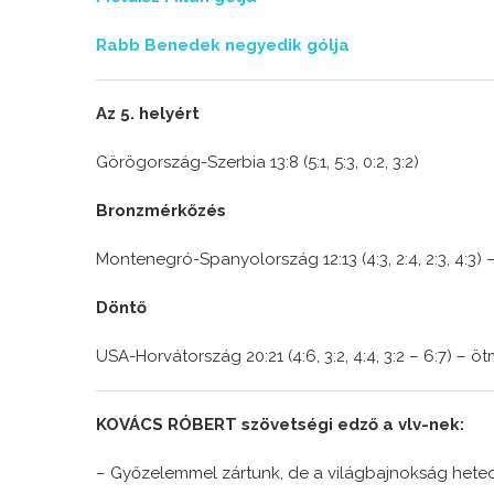
Rabb Benedek negyedik gólja
Az 5. helyért
Görögország-Szerbia 13:8 (5:1, 5:3, 0:2, 3:2)
Bronzmérkőzés
Montenegró-Spanyolország 12:13 (4:3, 2:4, 2:3, 4:3)
Döntő
USA-Horvátország 20:21 (4:6, 3:2, 4:4, 3:2 – 6:7) – 
KOVÁCS RÓBERT szövetségi edző a vlv-nek:
– Győzelemmel zártunk, de a világbajnokság heted