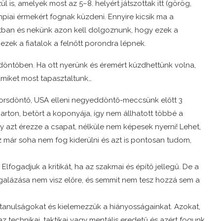
s, amelyek most az 5–8. helyért játszottak itt (görög,
piai érmekért fognak küzdeni. Ennyire kicsik ma a
ban és nekünk azon kell dolgoznunk, hogy ezek a
ezek a fiatalok a felnőtt porondra lépnek.
döntőben. Ha ott nyerünk és éremért küzdhettünk volna,
miket most tapasztaltunk…
orsdöntő, USA elleni negyeddöntő-meccsünk előtt 3
arton, betört a koponyája, így nem állhatott többé a
 azt érezze a csapat, nélküle nem képesek nyerni! Lehet,
z már soha nem fog kiderülni és azt is pontosan tudom,
fogadjuk a kritikát, ha az szakmai és építő jellegű. De a
galázása nem visz előre, és semmit nem tesz hozzá sem a
a tanulságokat és kielemezzük a hiányosságainkat. Azokat,
technikai, taktikai vagy mentális eredetű és azért fogunk