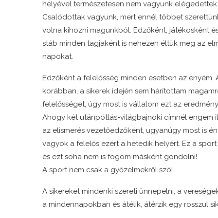
helyével természetesen nem vagyunk elégedettek
Csalódottak vagyunk, mert ennél többet szerettün
volna kihozni magunkból. Edzőként, játékosként é
stáb minden tagjaként is nehezen éltük meg az elm
napokat.
Edzőként a felelősség minden esetben az enyém.
korábban, a sikerek idején sem hárítottam magamr
felelősséget, úgy most is vállalom ezt az eredmény
Ahogy két utánpótlás-világbajnoki címnél engem il
az elismerés vezetőedzőként, ugyanúgy most is én
vagyok a felelős ezért a hetedik helyért. Ez a sport
és ezt soha nem is fogom másként gondolni!
A sport nem csak a győzelmekről szól.
A sikereket mindenki szereti ünnepelni, a vereség
a mindennapokban és átélik, átérzik egy rosszul si