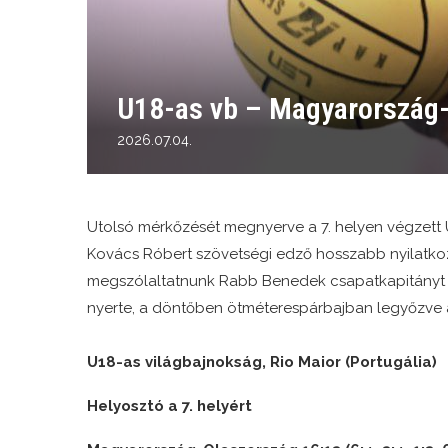
U18-as vb – Magyarország-
2026.07.04.
Utolsó mérkőzését megnyerve a 7. helyen végzett U
Kovács Róbert szövetségi edző hosszabb nyilatkoza
megszólaltatnunk Rabb Benedek csapatkapitányt is.
nyerte, a döntőben ötméterespárbajban legyőzve a
U18-as világbajnokság, Rio Maior (Portugália)
Helyosztó a 7. helyért