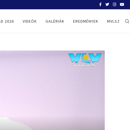
MOLNÁR ERIK KÖLCSÖNJÁTÉKOSKÉNT 
D 2026
VIDEÓK
GALÉRIÁK
EREDMÉNYEK
MVLSZ