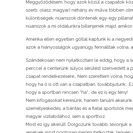
Meggyőződésem, hogy azok közül a csapatok közül i
szerb, olasz, magyar) néhány év múlva többen olim
különbségek, nüanszok döntenek egy-egy pillanat
nüanszok a mi oldalunkra billenjenek majd, amikor 
Amerika ellen egyetlen góllal kaptunk ki a negyed
azok a hiányosságok ugyanúgy fennálltak volna, a
Szándékosan nem nyilatkoztam le eddig, hogy a s
perccel a centerünk súlyos sérülést szenvedett a p
csapat rendelkezésére… Nem szerettem volna, hogy
hogy ha ő is ott van a csapatban, továbbjutunk… E
hogy a sportban nincsen “ha”… de ez is egy tény!
Nem kifogásokat keresünk, hanem tanulni akarunk. El
személyeskedés, a bántás és a fiatal sportolók me
magyar vízilabdához, sem a sporthoz.
Most ez így sikerült. Dolgozunk tovább, levonjuk 
amelyek most pontosan megmutatkoztak, legyen az 