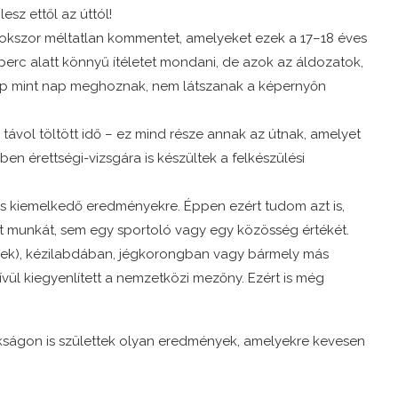
sz ettől az úttól!
 sokszor méltatlan kommentet, amelyeket ezek a 17–18 éves
rc alatt könnyű ítéletet mondani, de azok az áldozatok,
nap mint nap meghoznak, nem látszanak a képernyőn
távol töltött idő – ez mind része annak az útnak, amelyet
ben érettségi-vizsgára is készültek a felkészülési
s kiemelkedő eredményekre. Éppen ezért tudom azt is,
tt munkát, sem egy sportoló vagy egy közösség értékét.
nyek), kézilabdában, jégkorongban vagy bármely más
vül kiegyenlített a nemzetközi mezőny. Ezért is még
okságon is születtek olyan eredmények, amelyekre kevesen