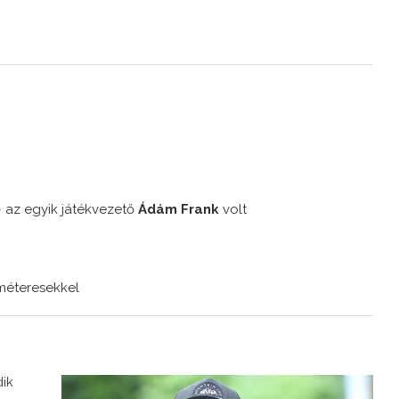
 – az egyik játékvezető
Ádám Frank
volt
ötméteresekkel
ik