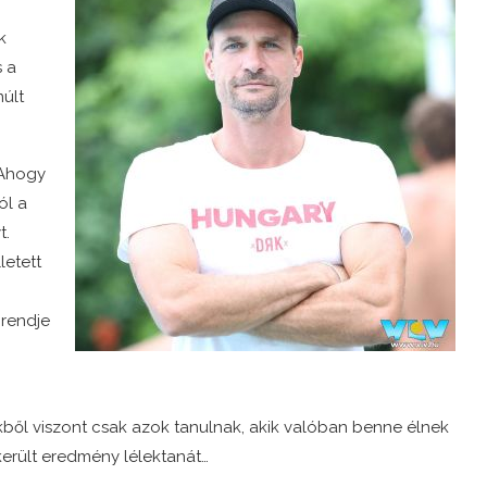
.
k
s a
últ
 Ahogy
ól a
t.
letett
 rendje
ekből viszont csak azok tanulnak, akik valóban benne élnek
került eredmény lélektanát…