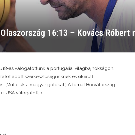
Olaszország 16:13 – Kovács Róbert n
18-as válogatottunk a portugáliai világbajnokságon. 
tot adott szerkesztőségünknek és sikerült 
 (Mutatjuk a magyar gólokat.) A tornát Horvátország 
z USA válogatottját.