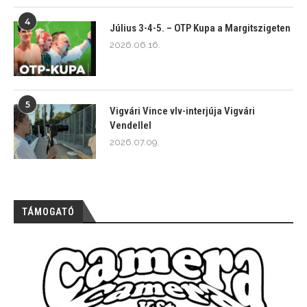
4
Július 3-4-5. – OTP Kupa a Margitszigeten
2026.06.16.
5
Vigvári Vince vlv-interjúja Vigvári
Vendellel
2026.07.09.
TÁMOGATÓ