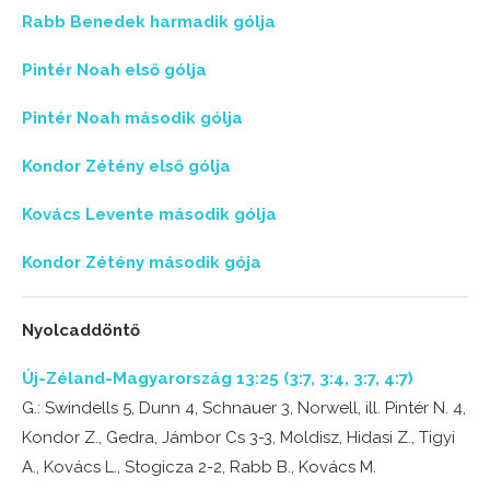
Rabb Benedek harmadik gólja
Pintér Noah első gólja
Pintér Noah második gólja
Kondor Zétény első gólja
Kovács Levente második gólja
Kondor Zétény második gója
Nyolcaddöntő
Új-Zéland-Magyarország 13:25 (3:7, 3:4, 3:7, 4:7)
G.: Swindells 5, Dunn 4, Schnauer 3, Norwell, ill. Pintér N. 4,
Kondor Z., Gedra, Jámbor Cs 3-3, Moldisz, Hidasi Z., Tigyi
A., Kovács L., Stogicza 2-2, Rabb B., Kovács M.