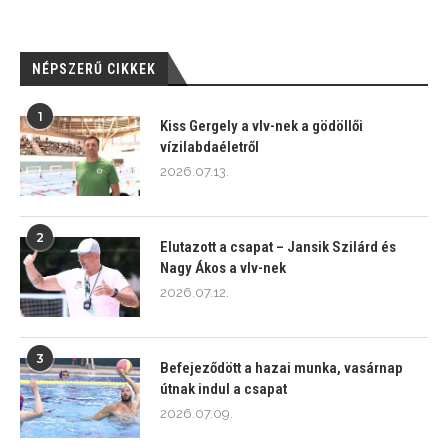
NÉPSZERŰ CIKKEK
1
Kiss Gergely a vlv-nek a gödöllői
vízilabdaéletről
2026.07.13.
2
Elutazott a csapat – Jansik Szilárd és
Nagy Ákos a vlv-nek
2026.07.12.
3
Befejeződött a hazai munka, vasárnap
útnak indul a csapat
2026.07.09.