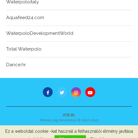
Waterpoloitaly
Aquafeed24.com
WaterpoloDevelopmentWorld
Total Waterpolo
Dance.hr
STB Bt.
Minden jog fenntartva © 2007-2022
Szerzői jogok, adatvédelem
-
Impresszum
Ez a weboldal cookie -kat használ a felhasználói élmény javítása