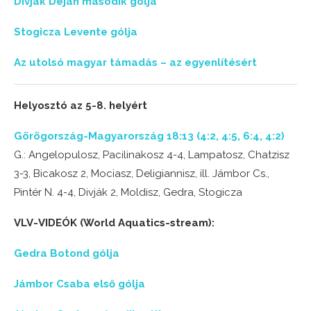
Divják Dejan második gólja
Stogicza Levente gólja
Az utolsó magyar támadás – az egyenlítésért
Helyosztó az 5-8. helyért
Görögország-Magyarország 18:13 (4:2, 4:5, 6:4, 4:2)
G.: Angelopulosz, Pacilinakosz 4-4, Lampatosz, Chatzisz
3-3, Bicakosz 2, Mociasz, Deligiannisz, ill. Jámbor Cs.,
Pintér N. 4-4, Divják 2, Moldisz, Gedra, Stogicza
VLV-VIDEÓK (World Aquatics-stream):
Gedra Botond gólja
Jámbor Csaba első gólja