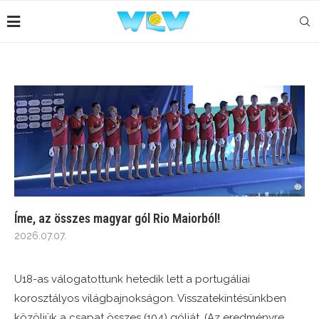
Íme, az összes magyar gól Rio Maiorból!
2026.07.07.
U18-as válogatottunk hetedik lett a portugáliai
korosztályos világbajnokságon. Visszatekintésünkben
közöljük a csapat összes (104) gólját. (Az eredményre