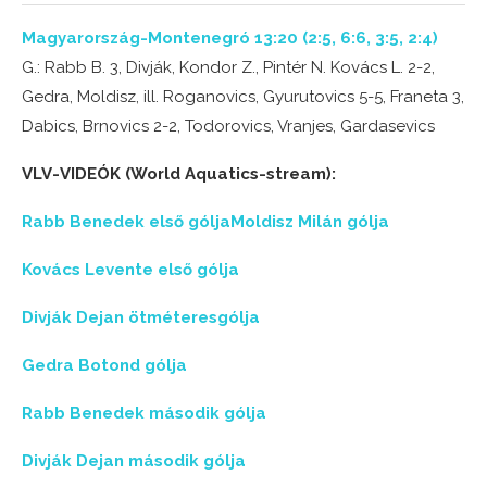
Magyarország-Montenegró 13:20 (2:5, 6:6, 3:5, 2:4)
G.: Rabb B. 3, Divják, Kondor Z., Pintér N. Kovács L. 2-2,
Gedra, Moldisz, ill. Roganovics, Gyurutovics 5-5, Franeta 3,
Dabics, Brnovics 2-2, Todorovics, Vranjes, Gardasevics
VLV-VIDEÓK (World Aquatics-stream):
Rabb Benedek első gólja
Moldisz Milán gólja
Kovács Levente első gólja
Divják Dejan ötméteresgólja
Gedra Botond gólja
Rabb Benedek második gólja
Divják Dejan második gólja