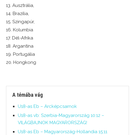
13. Ausztrália,
14. Brazília,
15. Szingapúr,
16. Kolumbia
17. Dél-Afrika
18. Argantína
19. Portugália
20. Hongkong
A témába vág
U18-as Eb – Arcképcsarnok
U18-as vb: Szerbia-Magyarország 10:12 –
VILÁGBAJNOK MAGYARORSZÁG!
U18-as Eb – Magyarország-Hollandia 15:11