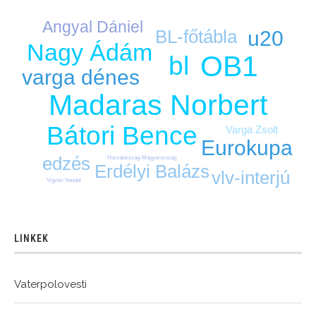
Angyal Dániel
BL-főtábla
u20
Nagy Ádám
OB1
bl
varga dénes
Madaras Norbert
Bátori Bence
Varga Zsolt
Eurokupa
edzés
Horvátország-Magyarország
Erdélyi Balázs
vlv-interjú
Vigvári Vendel
LINKEK
Vaterpolovesti