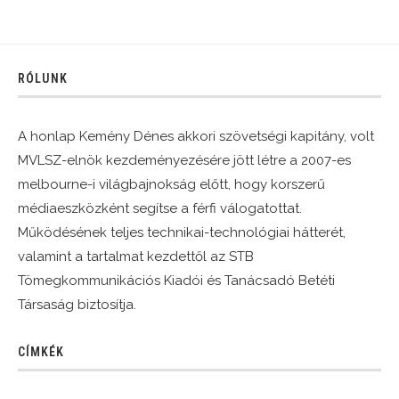
RÓLUNK
A honlap Kemény Dénes akkori szövetségi kapitány, volt
MVLSZ-elnök kezdeményezésére jött létre a 2007-es
melbourne-i világbajnokság előtt, hogy korszerű
médiaeszközként segítse a férfi válogatottat.
Működésének teljes technikai-technológiai hátterét,
valamint a tartalmat kezdettől az STB
Tömegkommunikációs Kiadói és Tanácsadó Betéti
Társaság biztosítja.
CÍMKÉK