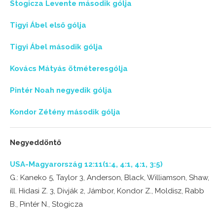
Stogicza Levente második gólja
Tigyi Ábel első gólja
Tigyi Ábel második gólja
Kovács Mátyás ötméteresgólja
Pintér Noah negyedik gólja
Kondor Zétény második gólja
Negyeddöntő
USA-Magyarország 12:11(1:4, 4:1, 4:1, 3:5)
G.: Kaneko 5, Taylor 3, Anderson, Black, Williamson, Shaw,
ill. Hidasi Z. 3, Divják 2, Jámbor, Kondor Z., Moldisz, Rabb
B., Pintér N., Stogicza