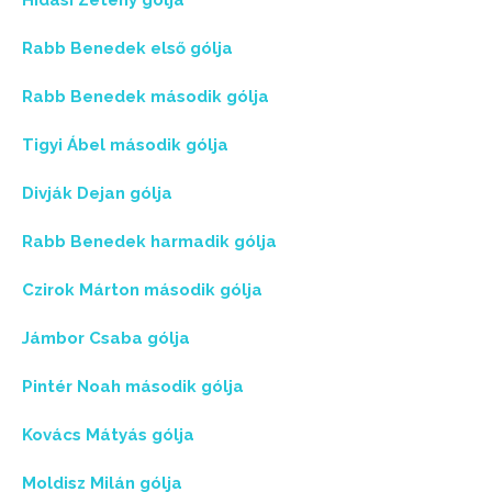
Hidasi Zétény gólja
Rabb Benedek első gólja
Rabb Benedek második gólja
Tigyi Ábel második gólja
Divják Dejan gólja
Rabb Benedek harmadik gólja
Czirok Márton második gólja
Jámbor Csaba gólja
Pintér Noah második gólja
Kovács Mátyás gólja
Moldisz Milán gólja