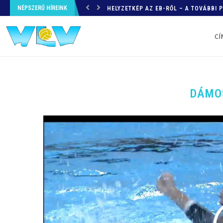
NÉPSZERŰ HÍREINK
HELYZETKÉP AZ EB-RŐL – A TOVÁBBI
CÍ
DÁMO