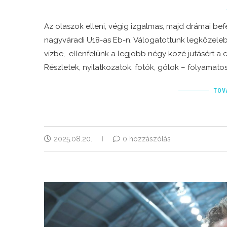
Az olaszok elleni, végig izgalmas, majd drámai b
nagyváradi U18-as Eb-n. Válogatottunk legközelebb
vízbe, ellenfelünk a legjobb négy közé jutásért a 
Részletek, nyilatkozatok, fotók, gólok – folyamato
TOV
2025.08.20.
0 hozzászólás