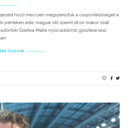
efejezést hozó meccsen megszereztük a csoportelsőséget a
 pénteken este, magyar idő szerint 18.00 órakor száll
csütörtöki Szerbia-Málta nyolcaddöntő győztese lesz.
san:
ÁBB OLVASOM