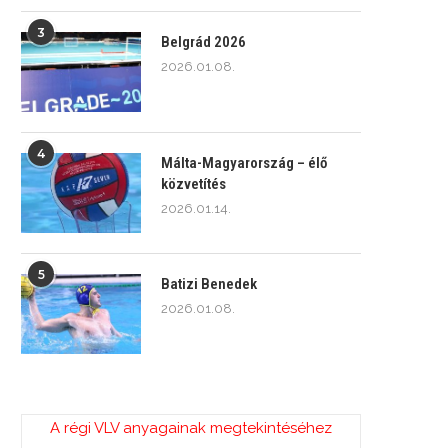
3
Belgrád 2026
2026.01.08.
4
Málta-Magyarország – élő
közvetítés
2026.01.14.
5
Batizi Benedek
2026.01.08.
A régi VLV anyagainak megtekintéséhez