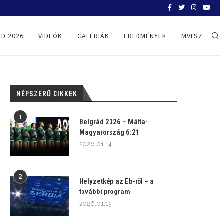
BELGRÁD 2026
D 2026
VIDEÓK
GALÉRIÁK
EREDMÉNYEK
MVLSZ
NÉPSZERŰ CIKKEK
1
Belgrád 2026 – Málta-
Magyarország 6:21
2026.01.14.
2
Helyzetkép az Eb-ről – a
további program
2026.01.15.