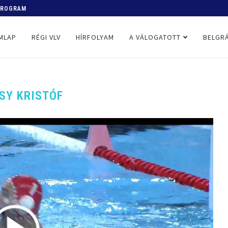
 PROGRAM
MLAP
RÉGI VLV
HÍRFOLYAM
A VÁLOGATOTT
BELGRÁ
SY KRISTÓF