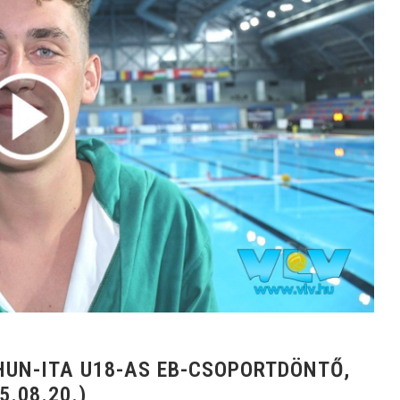
HUN-ITA U18-AS EB-CSOPORTDÖNTŐ,
5.08.20.)