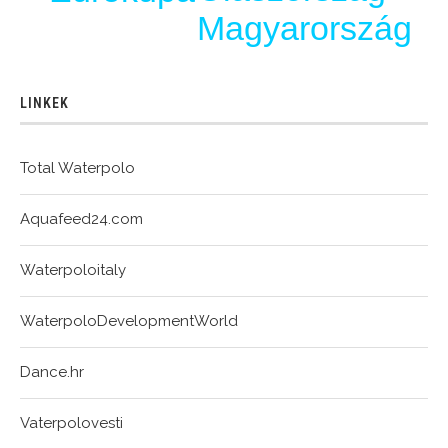
Magyarország
LINKEK
Total Waterpolo
Aquafeed24.com
Waterpoloitaly
WaterpoloDevelopmentWorld
Dance.hr
Vaterpolovesti