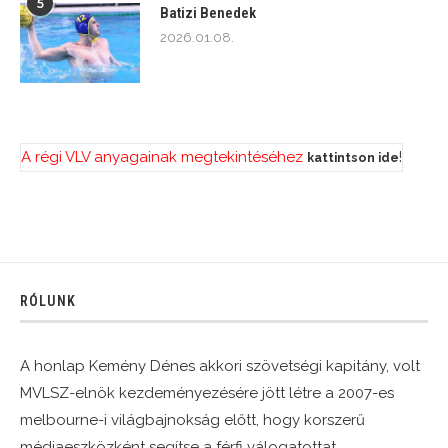
5
Batizi Benedek
2026.01.08.
A régi VLV anyagainak megtekintéséhez
!
kattintson ide
RÓLUNK
A honlap Kemény Dénes akkori szövetségi kapitány, volt
MVLSZ-elnök kezdeményezésére jött létre a 2007-es
melbourne-i világbajnokság előtt, hogy korszerű
médiaeszközként segítse a férfi válogatottat.