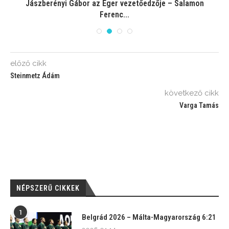
t
Jászberényi Gábor az Eger vezetőedzője – Salamon
Ferenc...
előző cikk
Steinmetz Ádám
következő cikk
Varga Tamás
NÉPSZERŰ CIKKEK
1
Belgrád 2026 – Málta-Magyarország 6:21