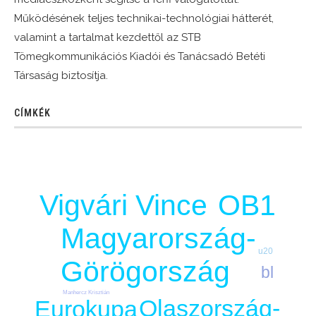
Működésének teljes technikai-technológiai hátterét,
valamint a tartalmat kezdettől az STB
Tömegkommunikációs Kiadói és Tanácsadó Betéti
Társaság biztosítja.
CÍMKÉK
Vigvári Vince
OB1
Magyarország-
u20
Görögország
bl
Manhercz Krisztián
Olaszország-
Eurokupa