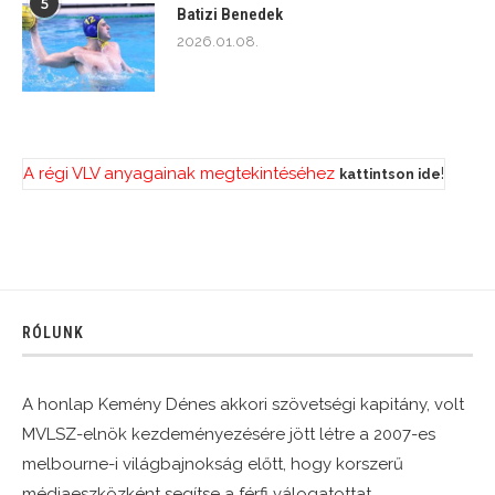
5
Batizi Benedek
2026.01.08.
A régi VLV anyagainak megtekintéséhez
!
kattintson ide
RÓLUNK
A honlap Kemény Dénes akkori szövetségi kapitány, volt
MVLSZ-elnök kezdeményezésére jött létre a 2007-es
melbourne-i világbajnokság előtt, hogy korszerű
médiaeszközként segítse a férfi válogatottat.