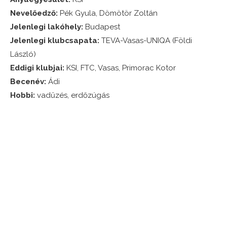
Nevelőedző:
Pék Gyula, Dömötör Zoltán
Jelenlegi lakóhely:
Budapest
Jelenlegi klubcsapata:
TEVA-Vasas-UNIQA (Földi
László)
Eddigi klubjai:
KSI, FTC, Vasas, Primorac Kotor
Becenév:
Ádi
Hobbi:
vadűzés, erdőzúgás