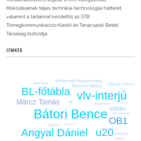
Működésének teljes technikai-technológiai hátterét,
valamint a tartalmat kezdettől az STB
Tömegkommunikációs Kiadói és Tanácsadó Betéti
Társaság biztosítja.
CÍMKÉK
Montenegró-Magyarország
Vigvári Vince
Jansik Szilárd
Mészáros Mátyás
BL-főtábla
vlv-interjú
Märcz Tamás
bl
Balogh Botond
edzés
Bátori Bence
olasz bajnokság
OB1
OSC-FTC
Nagy Ákos
u20
Angyal Dániel
zalánki gergő
Eurokupa