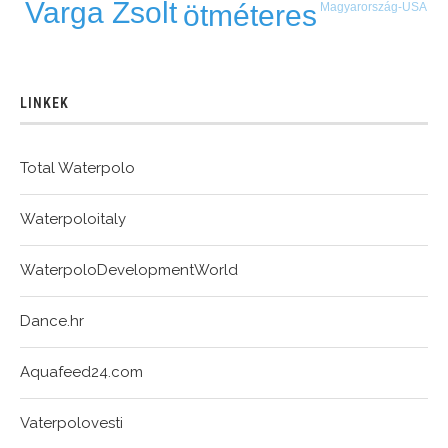
Varga Zsolt
ötméteres
Magyarország-USA
LINKEK
Total Waterpolo
Waterpoloitaly
WaterpoloDevelopmentWorld
Dance.hr
Aquafeed24.com
Vaterpolovesti