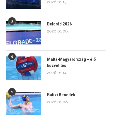
2026.01.15.
3
Belgrád 2026
2026.01.08.
4
Málta-Magyarország – élő
közvetítés
2026.01.14.
5
Batizi Benedek
2026.01.08.