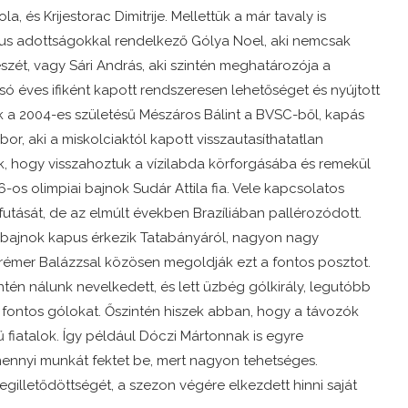
la, és Krijestorac Dimitrije. Mellettük a már tavaly is
tikus adottságokkal rendelkező Gólya Noel, aki nemcsak
észét, vagy Sári András, aki szintén meghatározója a
lsó éves ifiként kapott rendszeresen lehetőséget és nyújtott
ik a 2004-es születésű Mészáros Bálint a BVSC-ből, kapás
bor, aki a miskolciaktól kapott visszautasíthatatlan
k, hogy visszahoztuk a vízilabda körforgásába és remekül
976-os olimpiai bajnok Sudár Attila fia. Vele kapcsolatos
tását, de az elmúlt években Brazíliában pallérozódott.
ágbajnok kapus érkezik Tatabányáról, nagyon nagy
Krémer Balázzsal közösen megoldják ezt a fontos posztot.
intén nálunk nevelkedett, és lett üzbég gólkirály, legutóbb
fontos gólokat. Őszintén hiszek abban, hogy a távozók
 fiatalok. Így például Dóczi Mártonnak is egyre
mennyi munkát fektet be, mert nagyon tehetséges.
gilletődöttségét, a szezon végére elkezdett hinni saját