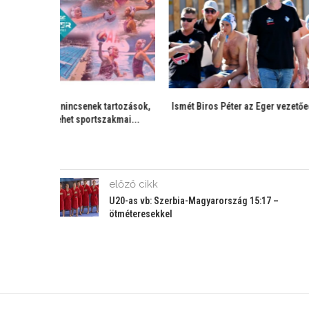
 vezetőedzője
Az egriek új neve: DIGI-Eger – Biros
Tóth Kálmán ir
...
Péter...
saj
előző cikk
U20-as vb: Szerbia-Magyarország 15:17 –
ötméteresekkel