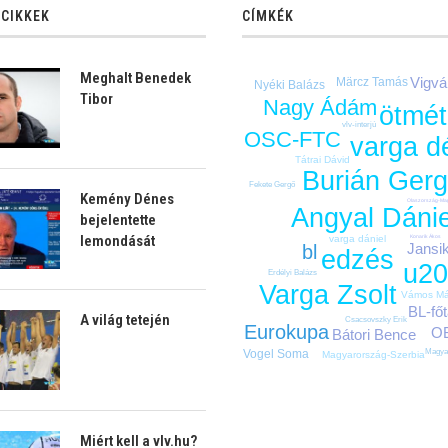
 CIKKEK
CÍMKÉK
Meghalt Benedek
Vigvá
Märcz Tamás
Nyéki Balázs
Tibor
Nagy Ádám
ötmét
vlv-interjú
OSC-FTC
varga d
Tátrai Dávid
Burián Gerg
Fekete Gergő
Kemény Dénes
Olaszország-Ma
Angyal Dánie
bejelentette
lemondását
Konarik Ákos
varga dániel
Jansik
bl
edzés
u2
Erdélyi Balázs
Varga Zsolt
Vámos Má
BL-főt
A világ tetején
Csacsovszky Erik
Eurokupa
O
Bátori Bence
Vogel Soma
Magya
Magyarország-Szerbia
Miért kell a vlv.hu?