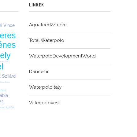
LINKEK
Aquafeed24.com
ri Vince
eres
Total Waterpolo
énes
ely
WaterpoloDevelopmentWorld
gyarország
l
Dance.hr
 Szilárd
0
Balogh Botond
Waterpoloitaly
rton
ábla
B1
Vaterpolovesti
rország-USA