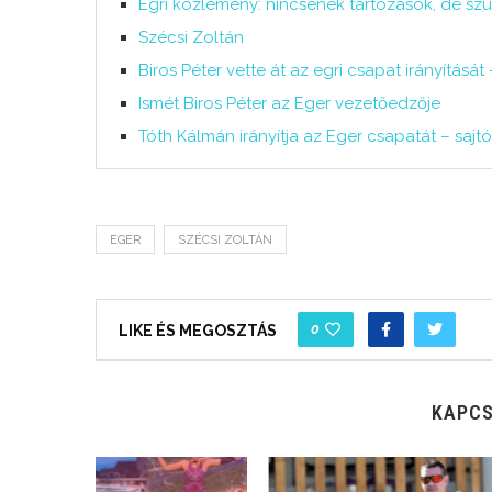
Egri közlemény: nincsenek tartozások, de s
Szécsi Zoltán
Biros Péter vette át az egri csapat irányítás
Ismét Biros Péter az Eger vezetőedzője
Tóth Kálmán irányítja az Eger csapatát – sajt
EGER
SZÉCSI ZOLTÁN
0
LIKE ÉS MEGOSZTÁS
KAPCS