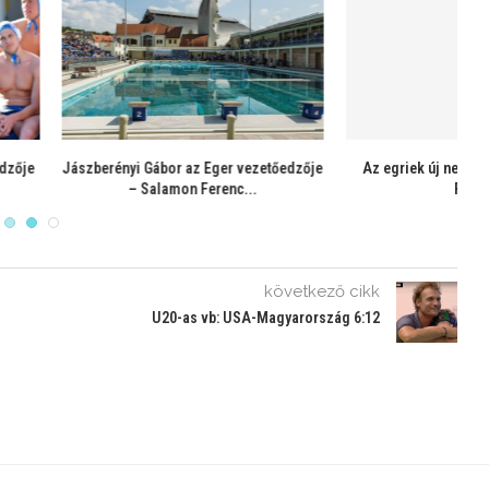
ányítja az Eger csapatát –
Biros Péter vette át az egri csapat
tótájékoztató
irányítását...
következő cikk
U20-as vb: USA-Magyarország 6:12