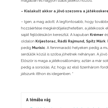
magában és nagyon stabil játékot hozott.
– Kialakult akkor a jövő szezonra a játékosker
– Igen, a mag adott. A legfontosabb, hogy tovább
hozzáértése megkérdőjelezhetetlen, a játékosok el
saját fejlődésükön keresztül. A kapuban
Krémer
é
oldalon
Krijestorac, Rádli Rajmund, Spitz Márk
.
pedig
Murisic
. A fennmaradó helyeken pedig a munk
serdülők közül is szóba jöhetnek néhányan. A jöv
Először is maga a játékosállomány, aztán a már s
pedig a sorsolás. Az, hogy az első tizenhárom fo
játszunk itthon és idegenben. “
A témába vág