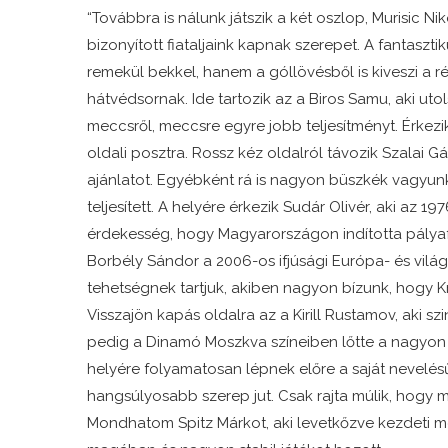
“Továbbra is nálunk játszik a két oszlop, Murisic Niko
bizonyított fiataljaink kapnak szerepet. A fantasz
remekül bekkel, hanem a góllövésből is kiveszi a r
hátvédsornak. Ide tartozik az a Biros Samu, aki uto
meccsről, meccsre egyre jobb teljesítményt. Érkez
oldali posztra. Rossz kéz oldalról távozik Szalai Gá
ajánlatot. Egyébként rá is nagyon büszkék vagyun
teljesített. A helyére érkezik Sudár Olivér, aki az 1
érdekesség, hogy Magyarországon indította pályafu
Borbély Sándor a 2006-os ifjúsági Európa- és vil
tehetségnek tartjuk, akiben nagyon bízunk, hogy 
Visszajön kapás oldalra az a Kirill Rustamov, aki sz
pedig a Dinamó Moszkva színeiben lőtte a nagyon 
helyére folyamatosan lépnek előre a saját nevelésű
hangsúlyosabb szerep jut. Csak rajta múlik, hogy 
Mondhatom Spitz Márkot, aki levetkőzve kezdeti me