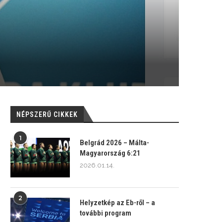
NÉPSZERŰ CIKKEK
1
Belgrád 2026 – Málta-
Magyarország 6:21
2026.01.14.
2
Helyzetkép az Eb-ről – a
további program