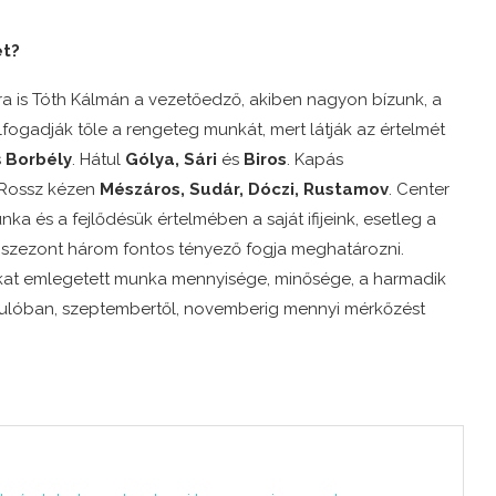
et?
ra is Tóth Kálmán a vezetőedző, akiben nagyon bízunk, a
fogadják tőle a rengeteg munkát, mert látják az értelmét
s
Borbély
. Hátul
Gólya, Sári
és
Biros
. Kapás
 Rossz kézen
Mészáros,
Sudár, Dóczi, Rustamov
. Center
a és a fejlődésük értelmében a saját ifijeink, esetleg a
ő szezont három fontos tényező fogja meghatározni.
okat emlegetett munka mennyisége, minősége, a harmadik
rdulóban, szeptembertől, novemberig mennyi mérkőzést