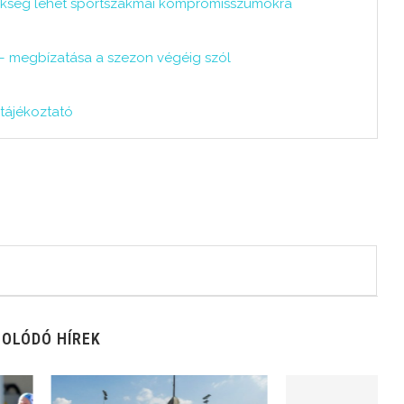
zükség lehet sportszakmai kompromisszumokra
át – megbízatása a szezon végéig szól
ótájékoztató
OLÓDÓ HÍREK