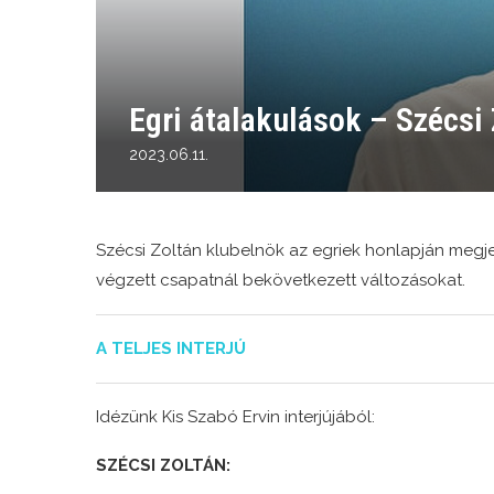
Egri átalakulások – Szécsi 
2023.06.11.
Szécsi Zoltán klubelnök az egriek honlapján megjel
végzett csapatnál bekövetkezett változásokat.
A TELJES INTERJÚ
Idézünk Kis Szabó Ervin interjújából:
SZÉCSI ZOLTÁN: