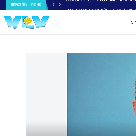
NÉPSZERŰ HÍREINK
HELYZETKÉP AZ EB-RŐL – A TOVÁBBI
CÍ