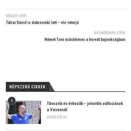
előző cikk
Tátrai Dávid is dubrovniki lett – vlv-interjú
következő cikk
Német Toni ezüstérmes a horvát bajnokságban
NÉPSZERŰ CIKKEK
1
Távozók és érkezők – jelentős változások
a Vasasnál
2026.06.11.