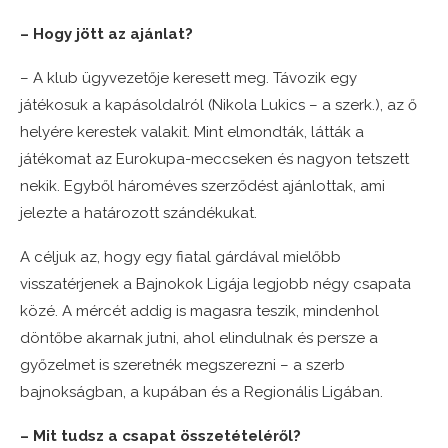
– Hogy jött az ajánlat?
– A klub ügyvezetője keresett meg. Távozik egy
játékosuk a kapásoldalról (Nikola Lukics – a szerk.), az ő
helyére kerestek valakit. Mint elmondták, látták a
játékomat az Eurokupa-meccseken és nagyon tetszett
nekik. Egyből hároméves szerződést ajánlottak, ami
jelezte a határozott szándékukat.
A céljuk az, hogy egy fiatal gárdával mielőbb
visszatérjenek a Bajnokok Ligája legjobb négy csapata
közé. A mércét addig is magasra teszik, mindenhol
döntőbe akarnak jutni, ahol elindulnak és persze a
győzelmet is szeretnék megszerezni – a szerb
bajnokságban, a kupában és a Regionális Ligában.
– Mit tudsz a csapat összetételéről?