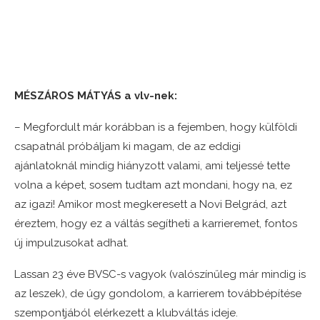
MÉSZÁROS MÁTYÁS a vlv-nek:
– Megfordult már korábban is a fejemben, hogy külföldi
csapatnál próbáljam ki magam, de az eddigi
ajánlatoknál mindig hiányzott valami, ami teljessé tette
volna a képet, sosem tudtam azt mondani, hogy na, ez
az igazi! Amikor most megkeresett a Novi Belgrád, azt
éreztem, hogy ez a váltás segítheti a karrieremet, fontos
új impulzusokat adhat.
Lassan 23 éve BVSC-s vagyok (valószínűleg már mindig is
az leszek), de úgy gondolom, a karrierem továbbépítése
szempontjából elérkezett a klubváltás ideje.