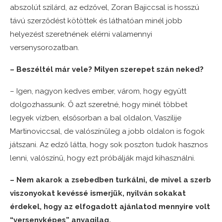
abszolút szilárd, az edzővel, Zoran Bajiccsal is hosszú
távú szerződést kötöttek és láthatóan minél jobb
helyezést szeretnének elérni valamennyi
versenysorozatban.
– Beszéltél már vele? Milyen szerepet szán neked?
– Igen, nagyon kedves ember, várom, hogy együtt
dolgozhassunk. Ő azt szeretné, hogy minél többet
legyek vízben, elsősorban a bal oldalon, Vaszilije
Martinoviccsal, de valószínűleg a jobb oldalon is fogok
játszani. Az edző látta, hogy sok poszton tudok hasznos
lenni, valószínű, hogy ezt próbálják majd kihasználni.
– Nem akarok a zsebedben turkálni, de mivel a szerb
viszonyokat kevéssé ismerjük, nyilván sokakat
érdekel, hogy az elfogadott ajánlatod mennyire volt
“versenyképes” anyagilag.