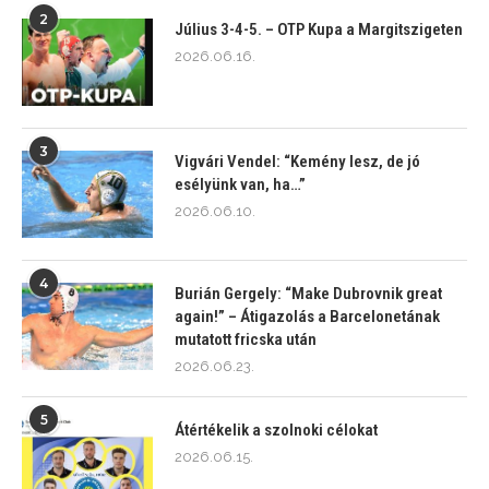
2
Július 3-4-5. – OTP Kupa a Margitszigeten
2026.06.16.
3
Vigvári Vendel: “Kemény lesz, de jó
esélyünk van, ha…”
2026.06.10.
4
Burián Gergely: “Make Dubrovnik great
again!” – Átigazolás a Barcelonetának
mutatott fricska után
2026.06.23.
5
Átértékelik a szolnoki célokat
2026.06.15.