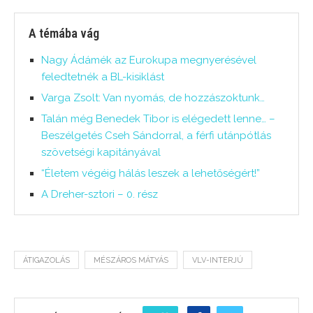
A témába vág
Nagy Ádámék az Eurokupa megnyerésével
feledtetnék a BL-kisiklást
Varga Zsolt: Van nyomás, de hozzászoktunk…
Talán még Benedek Tibor is elégedett lenne… –
Beszélgetés Cseh Sándorral, a férfi utánpótlás
szövetségi kapitányával
“Életem végéig hálás leszek a lehetőségért!”
A Dreher-sztori – 0. rész
ÁTIGAZOLÁS
MÉSZÁROS MÁTYÁS
VLV-INTERJÚ