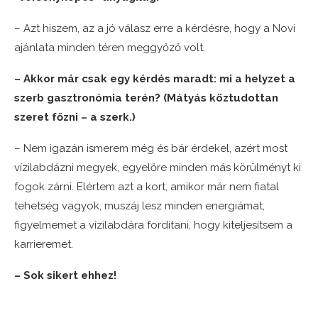
– Azt hiszem, az a jó válasz erre a kérdésre, hogy a Novi
ajánlata minden téren meggyőző volt.
– Akkor már csak egy kérdés maradt: mi a helyzet a
szerb gasztronómia terén? (Mátyás köztudottan
szeret főzni – a szerk.)
– Nem igazán ismerem még és bár érdekel, azért most
vízilabdázni megyek, egyelőre minden más körülményt ki
fogok zárni. Elértem azt a kort, amikor már nem fiatal
tehetség vagyok, muszáj lesz minden energiámat,
figyelmemet a vízilabdára fordítani, hogy kiteljesítsem a
karrieremet.
– Sok sikert ehhez!