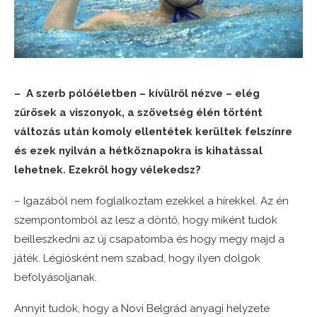
– A szerb pólóéletben – kívülről nézve – elég
zűrösek a viszonyok, a szövetség élén történt
változás után komoly ellentétek kerültek felszínre
és ezek nyilván a hétköznapokra is kihatással
lehetnek. Ezekről hogy vélekedsz?
– Igazából nem foglalkoztam ezekkel a hírekkel. Az én
szempontomból az lesz a döntő, hogy miként tudok
beilleszkedni az új csapatomba és hogy megy majd a
játék. Légiósként nem szabad, hogy ilyen dolgok
befolyásoljanak.
Annyit tudok, hogy a Novi Belgrád anyagi helyzete