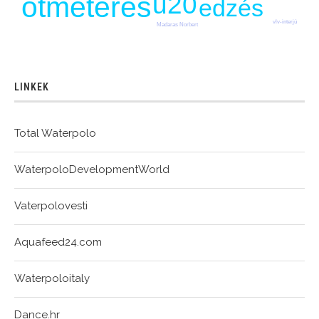
u20
ötméteres
edzés
vlv-interjú
Madaras Norbert
LINKEK
Total Waterpolo
WaterpoloDevelopmentWorld
Vaterpolovesti
Aquafeed24.com
Waterpoloitaly
Dance.hr