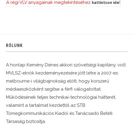
A régi VLV anyagainak megtekintéséhez
!
kattintson ide
RÓLUNK
A honlap Kemény Dénes akkori szövetségi kapitány, volt
MVLSZ-elnök kezdeményezésére jött létre a 2007-es
melbourne-i világbajnokság előtt, hogy korszerű
médiaeszközként segítse a férfi válogatottat.
Működésének teljes technikai-technológiai hátterét,
valamint a tartalmat kezdettől az STB
Tömegkommunikációs Kiadói és Tanácsadó Betéti
Társaság biztosítja.