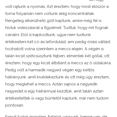
volt rajtunk a nyomás. Azt éreztem, hogy most először a
torna folyamán nem voltunk elég koncentráltak.
Rengeteg elkerülhető gólt kaptunk, amire még fel is
hívtuk videózásnál a figyelmet. Tudtuk, hogy mit fognak
csinálni. Elöl is kapkodtunk, ugye nem tudtunk
értékesíteni két 1:0-ás lefordulást, ami pedig óriási váltást
hozhatott volna szerintem a meccs elején. A végén is
talán kicsit szétcsúsztunk fejben, elmentek két góllal, ott
éreztem, hogy egy kicsit átbillent a meccs az ő oldalukra.
Pedig volt a harmadik negyed végén egy kettős
hátrányunk, amit kivédekeztünk és ott még úgy éreztem,
hogy meglehet a meccs. Aztán sajnos a negyedik
negyedet is egy hátránnyal kezdtük, amit talán aztán
értékesítettek is vagy büntetőt kaptunk, már nem tudom
pontosan.
Ennyit tudok mondani, fiatalok vagyunk, benne van, de