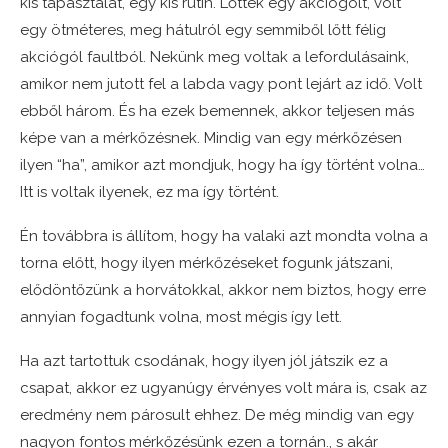
kis tapasztalat, egy kis rutin. Lőttek egy akciógólt, volt
egy ötméteres, meg hátulról egy semmiből lőtt félig
akciógól faultból. Nekünk meg voltak a lefordulásaink,
amikor nem jutott fel a labda vagy pont lejárt az idő. Volt
ebből három. És ha ezek bemennek, akkor teljesen más
képe van a mérkőzésnek. Mindig van egy mérkőzésen
ilyen “ha”, amikor azt mondjuk, hogy ha így történt volna…
Itt is voltak ilyenek, ez ma így történt.
Én továbbra is állítom, hogy ha valaki azt mondta volna a
torna előtt, hogy ilyen mérkőzéseket fogunk játszani,
elődöntőzünk a horvátokkal, akkor nem biztos, hogy erre
annyian fogadtunk volna, most mégis így lett.
Ha azt tartottuk csodának, hogy ilyen jól játszik ez a
csapat, akkor ez ugyanúgy érvényes volt mára is, csak az
eredmény nem párosult ehhez. De még mindig van egy
nagyon fontos mérkőzésünk ezen a tornán., s akár