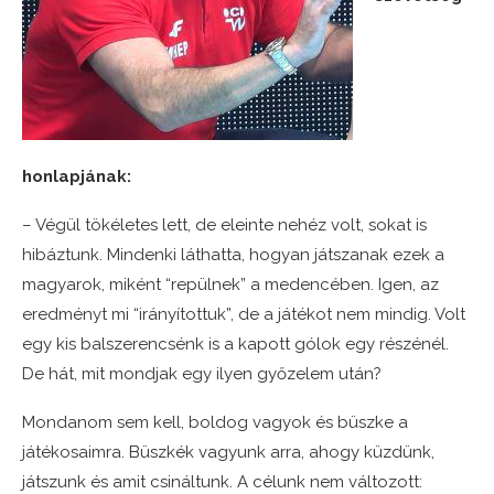
honlapjának:
– Végül tökéletes lett, de eleinte nehéz volt, sokat is
hibáztunk. Mindenki láthatta, hogyan játszanak ezek a
magyarok, miként “repülnek” a medencében. Igen, az
eredményt mi “irányítottuk”, de a játékot nem mindig. Volt
egy kis balszerencsénk is a kapott gólok egy részénél.
De hát, mit mondjak egy ilyen győzelem után?
Mondanom sem kell, boldog vagyok és büszke a
játékosaimra. Büszkék vagyunk arra, ahogy küzdünk,
játszunk és amit csináltunk. A célunk nem változott: