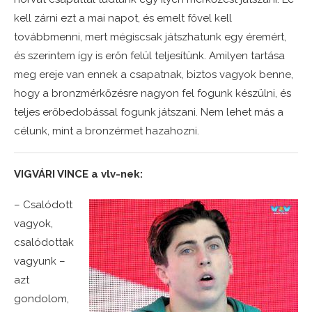
kell zárni ezt a mai napot, és emelt fővel kell
továbbmenni, mert mégiscsak játszhatunk egy éremért,
és szerintem így is erőn felül teljesítünk. Amilyen tartása
meg ereje van ennek a csapatnak, biztos vagyok benne,
hogy a bronzmérkőzésre nagyon fel fogunk készülni, és
teljes erőbedobással fogunk játszani. Nem lehet más a
célunk, mint a bronzérmet hazahozni.
VIGVÁRI VINCE a vlv-nek:
– Csalódott
vagyok,
csalódottak
vagyunk –
azt
gondolom,