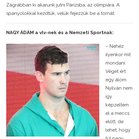
Zágrábban ki akarunk jutni Párizsba, az olimpiára. A
spanyolokkal kezdtük, velük fejezzük be a tornát.
NAGY ÁDÁM a vlv-nek és a Nemzeti Sportnak:
– Nehéz
ilyenkor mit
mondani.
Véget ért
egy álom.
Nyilván nem
így
képzeltem
el a meccs
előtt, de
lehet, hogy
túl nagy