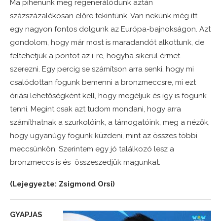
Ma pihenünk meg regenerálódunk aztán
százszázalékosan előre tekintünk. Van nekünk még itt
egy nagyon fontos dolgunk az Európa-bajnokságon. Azt
gondolom, hogy már most is maradandót alkottunk, de
feltehetjük a pontot az i-re, hogyha sikerül érmet
szerezni. Egy percig se számítson arra senki, hogy mi
csalódottan fogunk bemenni a bronzmeccsre, mi ezt
óriási lehetőségként kell, hogy megéljük és így is fogunk
tenni. Megint csak azt tudom mondani, hogy arra
számíthatnak a szurkolóink, a támogatóink, meg a nézők,
hogy ugyanúgy fogunk küzdeni, mint az összes többi
meccsünkön. Szerintem egy jó találkozó lesz a
bronzmeccs is és összeszedjük magunkat.
(Lejegyezte: Zsigmond Orsi)
GYAPJAS