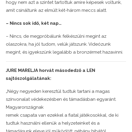
hogy nem azt a szintet tartottuk amire képesek voltunk,
amit csináltunk az elmúlt két-három meccs alatt.
– Nincs sok idő, két nap…
– Nincs, de megpróbálunk felkészülni megint az
olaszokra, ha jól tudom, velük játszunk. Videózunk
megint, és igyekszünk legalább a bronzérmet hazavinni.
JURE MARELJA horvát másodedző a LEN
sajtószolgálatának:
„Négy negyeden keresztül tudtuk tartani a magas
színvonalat védekezésben és támadásban egyaránt.
Magyarországnak
remek csapata van ezekkel a fiatal játékosokkal, de ki
tudtuk használni ellenük a helyzeteinket és a
támadásunk eleve jól működött, néhány hibától