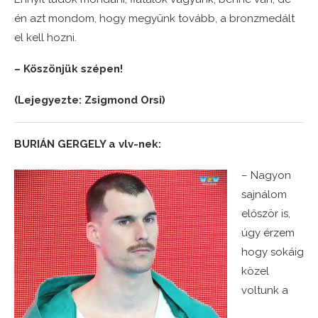
én azt mondom, hogy megyünk tovább, a bronzmedált
el kell hozni.
– Köszönjük szépen!
(Lejegyezte: Zsigmond Orsi)
BURIÁN GERGELY a vlv-nek:
– Nagyon
sajnálom
először is,
úgy érzem
hogy sokáig
közel
voltunk a