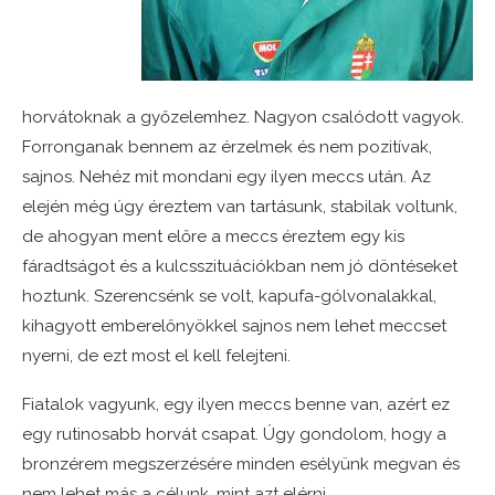
horvátoknak a győzelemhez. Nagyon csalódott vagyok.
Forronganak bennem az érzelmek és nem pozitívak,
sajnos. Nehéz mit mondani egy ilyen meccs után. Az
elején még úgy éreztem van tartásunk, stabilak voltunk,
de ahogyan ment előre a meccs éreztem egy kis
fáradtságot és a kulcsszituációkban nem jó döntéseket
hoztunk. Szerencsénk se volt, kapufa-gólvonalakkal,
kihagyott emberelőnyökkel sajnos nem lehet meccset
nyerni, de ezt most el kell felejteni.
Fiatalok vagyunk, egy ilyen meccs benne van, azért ez
egy rutinosabb horvát csapat. Úgy gondolom, hogy a
bronzérem megszerzésére minden esélyünk megvan és
nem lehet más a célunk, mint azt elérni.