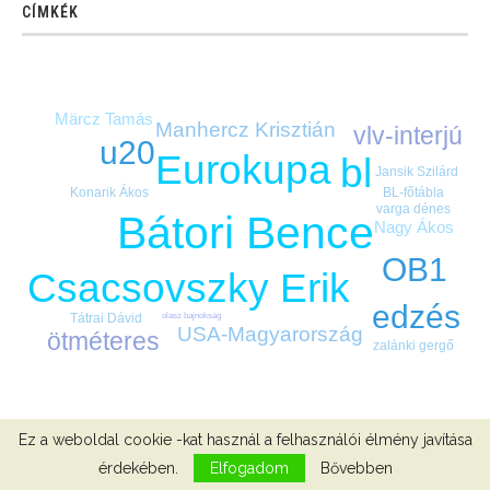
CÍMKÉK
Märcz Tamás
Manhercz Krisztián
vlv-interjú
u20
Eurokupa
bl
Jansik Szilárd
BL-főtábla
Konarik Ákos
varga dénes
Bátori Bence
Nagy Ákos
OB1
Csacsovszky Erik
edzés
Tátrai Dávid
olasz bajnokság
USA-Magyarország
ötméteres
zalánki gergő
LINKEK
Ez a weboldal cookie -kat használ a felhasználói élmény javítása
érdekében.
Elfogadom
Bővebben