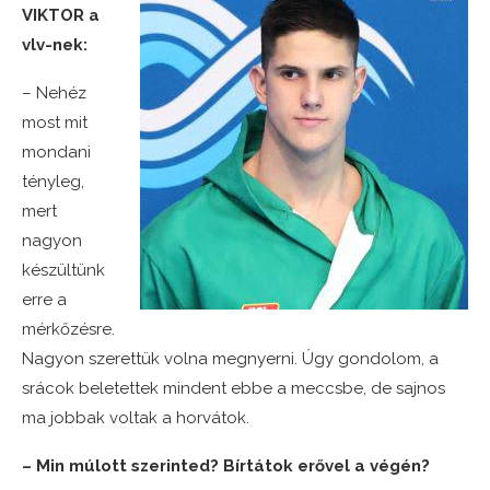
VIKTOR a
vlv-nek:
– Nehéz
most mit
mondani
tényleg,
mert
nagyon
készültünk
erre a
mérkőzésre.
Nagyon szerettük volna megnyerni. Úgy gondolom, a
srácok beletettek mindent ebbe a meccsbe, de sajnos
ma jobbak voltak a horvátok.
– Min múlott szerinted? Bírtátok erővel a végén?