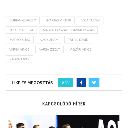
BURIÁN GERGELY
GYAPJAS VIKTOR
IVICA TUCAK
JURE MARELJA
MAGYARORSZÁG-HORVÁTORSZÁG
MARKO BIJAC
NAGY ÁDÁM
TÁTRAI DÁVID
VARGA VINCE
VARGA ZSOLT
VIGVÁRI VINCE
ZÁGRÁB 2024
0
LIKE ÉS MEGOSZTÁS
KAPCSOLÓDÓ HÍREK