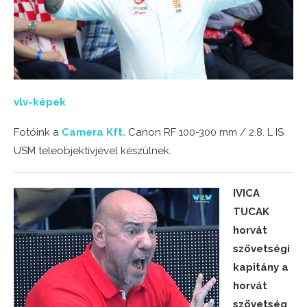
vlv-képek
Fotóink a
Camera Kft.
Canon RF 100-300 mm / 2.8. L IS
USM teleobjektívjével készülnek.
IVICA
TUCAK
horvát
szövetségi
kapitány a
horvát
szövetség