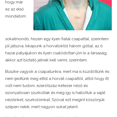
hogy már
ez az első
mondatom
sokatmondó, hiszen egy ilyen fiatal csapattal, szerintem
jól játszva, kikapunk a horvátoktól három góllal, az ő
hazai pályájukon és ilyen csalódottan jön ki a társaság,
akkor azt biztató jelnek kell venni, szerintem.
Büszke vagyok a csapatunkra, mert ma is küzdöttünk és
nem ijedtünk meg ettől a horvát csapattól, attól hogy itt
volt nem tudom, ezerötszáz-kétezer néző és
iszonyatosan szurkoltak és még így is hallottuk a saját
nézőinket, szurkolóinkat. Szóval ezt megint köszönjük
szépen nekik, mert nagyon sokat jelent.