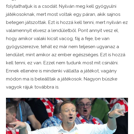
folytathatjuk is a csodát. Nyilván meg kell gyógyulni
játékosoknak, mert most voltak egy páran, akik sajnos
betegen játszottak. Ezt is hozzá kell tenni, mert nyilván ez
valamennyit elvesz a lendületből. Pont annyit vesz el,
hogy amikor valaki kicsit vacog, fáj a feje, be van
gyógyszerezve, tehát ez már nem teljesen ugyanaz a
lendület, mint amikor az ember egészséges. Ezt is hozzá
kell tenni, ez van. Ezzel nem tudunk most mit csinálni.
Ennek ellenére is mindenki vállalta a játékot, vagány
módon ma is beleálltak a játékosok. Nagyon büszke
vagyok rájuk továbbra is.