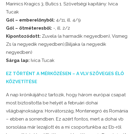
Marinics Kragics 3, Butics 1. Szövetségi kapitány: Ivica
Tucak
Gól – emberelőnyből:
4/11, ill. 4/9
Gól – ötméteresből:
-, ill. 2/2
Kipontozódott:
Zuvela (a harmadik negyedben), Vismeg
Zs (a negyedik negyedben),Biiljaka (a negyedik
negyedben)
Sárga lap:
Ivica Tucak
EZ TÖRTÉNT A MÉRKŐZÉSEN – A VLV SZÖVEGES ÉLŐ
KÖZVETÍTÉSE
A nap krónikájához tartozik, hogy három európai csapat
most biztosította be helyét a februári dohai
világbajnokságra: Horvátország, Montenegró és Románia
– ebben a sorrendben. Ez azért fontos, mert a dohai vb
sorsolása már lezajlott és a mi csoportunkba az Eb-ről