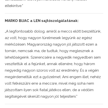
eltekintve.”
MARKO BIJAC a LEN sajtószolgálatának:
„A legfontosabb dolog, amiről a meccs előtt beszéltünk,
az volt, hogy nagyon türelmesek legyünk az egész
mérkőzésen. Magyarország nagyon jól játszott ezen a
tornán, nemcsak ma, de tudtuk, hogy meglesznek a
lehetőségeink. Szerencsére a negyedik negyedben sem
veszítettük el a fejünket, annak ellenére, hogy három
negyedig nagyon szoros volt az eredmény. És a végén
megérdemeltük ezt a győzelmet. Ami engem illet, nehéz
volt felkészülni erre a meccsre, mivel még soha nem
játszottam ilyen sok fiatal játékos ellen, de a védőim
segítségével sikerült nagyon jól teljesíteni.”