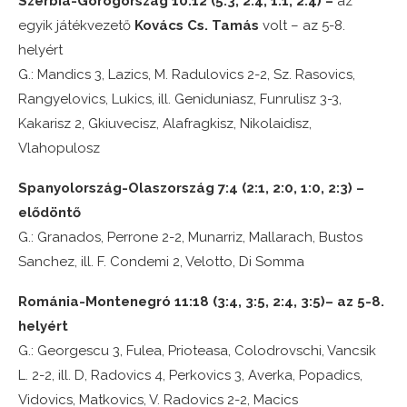
Szerbia-Görögország 10:12 (5:3, 2:4, 1:1, 2:4) –
az
egyik játékvezető
Kovács Cs. Tamás
volt – az 5-8.
helyért
G.: Mandics 3, Lazics, M. Radulovics 2-2, Sz. Rasovics,
Rangyelovics, Lukics, ill. Geniduniasz, Funrulisz 3-3,
Kakarisz 2, Gkiuvecisz, Alafragkisz, Nikolaidisz,
Vlahopulosz
Spanyolország-Olaszország 7:4 (2:1, 2:0, 1:0, 2:3) –
elődöntő
G.: Granados, Perrone 2-2, Munarriz, Mallarach, Bustos
Sanchez, ill. F. Condemi 2, Velotto, Di Somma
Románia-Montenegró 11:18 (3:4, 3:5, 2:4, 3:5)– az 5-8.
helyért
G.: Georgescu 3, Fulea, Prioteasa, Colodrovschi, Vancsik
L. 2-2, ill. D, Radovics 4, Perkovics 3, Averka, Popadics,
Vidovics, Matkovics, V. Radovics 2-2, Macics