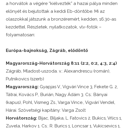
a horvátok a végére “kiélvezték” a hazai pálya minden
előnyét és bejutottak a keddi Eb-döntőbe. Mi az
olaszokkal játszunk a bronzéremért, kedden, 16.30-as
kezdettel. Részletek, nyilatkozatok, vlv-fotók –
folyamatosan:
Európa-bajnokság, Zágráb, elődöntő
Magyarország-Horvátország 8:11 (2:2, 0:2, 4:3, 2:4)
Zágráb, Mladost-uszoda. v.: Alexandrescu (román),
Putnikovics (szerb)
Magyarország:
Gyapjas V., Vigvári Vince 3, Fekete G. 2,
Tátrai, Kovács P., Burián, Nagy Ádám 3. Cs.: Bányai
(kapus), Pohl, Vismeg Zs., Varga Vince., Vigvári Vendel,
Hárai. Szövetségi kapitány: Varga Zsolt
Horvátország:
Bijac, Biljaka, L. Fatovics 2, Bukics, Vrlics 1,
Zuvela, Harkov 1. Cs.: R. Burics 1, Loncsar 1, Vukicsevics 1,