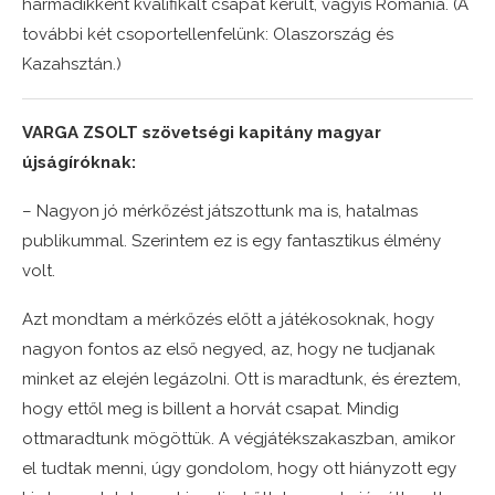
harmadikként kvalifikált csapat került, vagyis Románia. (A
további két csoportellenfelünk: Olaszország és
Kazahsztán.)
VARGA ZSOLT szövetségi kapitány magyar
újságíróknak:
– Nagyon jó mérkőzést játszottunk ma is, hatalmas
publikummal. Szerintem ez is egy fantasztikus élmény
volt.
Azt mondtam a mérkőzés előtt a játékosoknak, hogy
nagyon fontos az első negyed, az, hogy ne tudjanak
minket az elején legázolni. Ott is maradtunk, és éreztem,
hogy ettől meg is billent a horvát csapat. Mindig
ottmaradtunk mögöttük. A végjátékszakaszban, amikor
el tudtak menni, úgy gondolom, hogy ott hiányzott egy