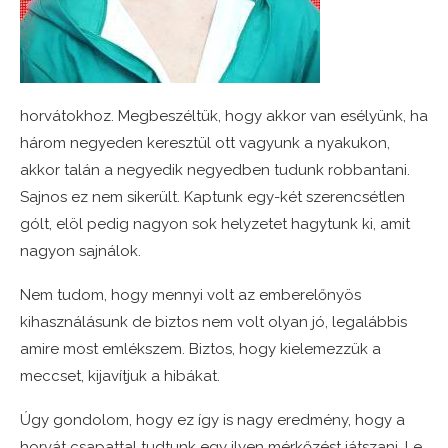
horvátokhoz. Megbeszéltük, hogy akkor van esélyünk, ha
három negyeden keresztül ott vagyunk a nyakukon,
akkor talán a negyedik negyedben tudunk robbantani.
Sajnos ez nem sikerült. Kaptunk egy-két szerencsétlen
gólt, elöl pedig nagyon sok helyzetet hagytunk ki, amit
nagyon sajnálok.
Nem tudom, hogy mennyi volt az emberelőnyös
kihasználásunk de biztos nem volt olyan jó, legalábbis
amire most emlékszem. Biztos, hogy kielemezzük a
meccset, kijavítjuk a hibákat.
Úgy gondolom, hogy ez így is nagy eredmény, hogy a
horvát csapattal tudtunk egy ilyen mérkőzést játszani. Le