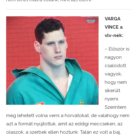
VARGA
VINCE a
vlv-nek:
– Először is:
nagyon
csalódott
vagyok,
hogy nem
sikerült
nyerni.
Szerintem
meg lehetett volna verni a horvátokat, de valahogy nem
azt a formát nyújtottuk, amit az eddigi meccseken, az
olaszok, a szerbek ellen hoztunk. Talán ez volt a baj,