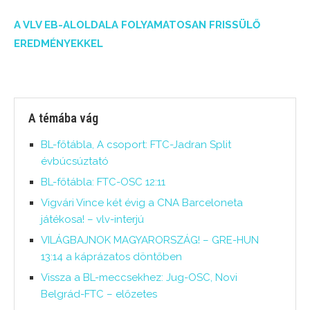
A VLV EB-ALOLDALA FOLYAMATOSAN FRISSÜLŐ
EREDMÉNYEKKEL
A témába vág
BL-főtábla, A csoport: FTC-Jadran Split
évbúcsúztató
BL-főtábla: FTC-OSC 12:11
Vigvári Vince két évig a CNA Barceloneta
játékosa! – vlv-interjú
VILÁGBAJNOK MAGYARORSZÁG! – GRE-HUN
13:14 a káprázatos döntőben
Vissza a BL-meccsekhez: Jug-OSC, Novi
Belgrád-FTC – előzetes