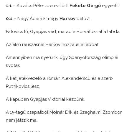
1:1 –
Kovács Péter szerez fórt.
Fekete Gergő
egyenlít.
0:1 –
Nagy Ádám kimegy
Harkov
belövi.
Fatovics lő, Gyapjas véd, marad a Horvátoknál a labda.
Az első ráúszásnál Harkov hozza el a labdát.
Amennyiben ma nyerünk, úgy Spanyolország olimpiai
kvótás.
A két játékvezető a román Alexanderscu és a szerb
Putnikovics lesz.
A kapuban Gyapjas Viktorral kezdünk.
A 15-tagú csapatból Molnár Erik és Szeghalmi Zsombor
nem játszik ma.