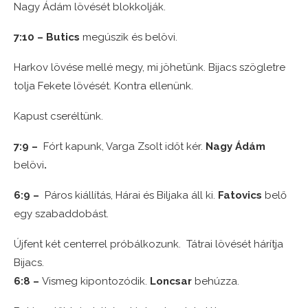
Nagy Ádám lövését blokkolják.
7:10 – Butics
megúszik és belövi.
Harkov lövése mellé megy, mi jöhetünk. Bijacs szögletre
tolja Fekete lövését. Kontra ellenünk.
Kapust cseréltünk.
7:9 –
Fórt kapunk, Varga Zsolt időt kér.
Nagy Ádám
belövi
.
6:9 –
Páros kiállítás, Hárai és Biljaka áll ki.
Fatovics
belő
egy szabaddobást.
Újfent két centerrel próbálkozunk. Tátrai lövését hárítja
Bijacs.
6:8 –
Vismeg kipontozódik.
Loncsar
behúzza.