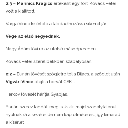
2:3 – Marinics Kragics
értékesít egy fórt, Kovács Péter
volt a kiállított.
Varga Vince kísérlete a labdaelhozásra sikerrel jár.
Vége az első negyednek.
Nagy Ádám lövi rá az utolsó másodpercben.
Kovács Péter szerel bekkben szabályosan.
2:2 –
Burián lövését szögletre tolja Bijacs, a szöglet után
Vigvári Vince
átejti a horvát CSK-t.
Harkov lövését hárítja Gyapjas.
Burián szerez labdát, meg is úszik, majd szabálytalanul
nyúlnak rá a kezére, de nem kap ötméterest, így kimarad
a kísérlet.