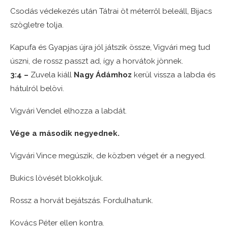
Csodás védekezés után Tátrai öt méterről beleáll, Bijacs
szögletre tolja.
Kapufa és Gyapjas újra jól játszik össze, Vigvári meg tud
úszni, de rossz passzt ad, így a horvátok jönnek.
3:4 –
Zuvela kiáll
Nagy Ádámhoz
kerül vissza a labda és
hátulról belövi.
Vigvári Vendel elhozza a labdát.
Vége a második negyednek.
Vigvári Vince megúszik, de közben véget ér a negyed.
Bukics lövését blokkoljuk.
Rossz a horvát bejátszás. Fordulhatunk.
Kovács Péter ellen kontra.