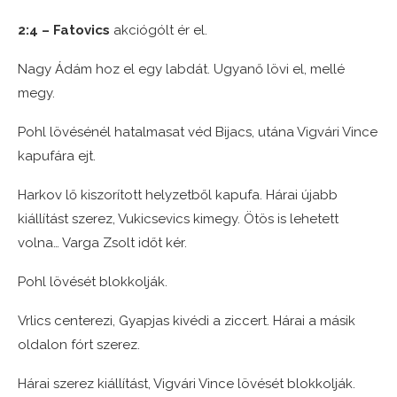
2:4 – Fatovics
akciógólt ér el.
Nagy Ádám hoz el egy labdát. Ugyanő lövi el, mellé
megy.
Pohl lövésénél hatalmasat véd Bijacs, utána Vigvári Vince
kapufára ejt.
Harkov lő kiszorított helyzetből kapufa. Hárai újabb
kiállítást szerez, Vukicsevics kimegy. Ötös is lehetett
volna… Varga Zsolt időt kér.
Pohl lövését blokkolják.
Vrlics centerezi, Gyapjas kivédi a ziccert. Hárai a másik
oldalon fórt szerez.
Hárai szerez kiállítást, Vigvári Vince lövését blokkolják.