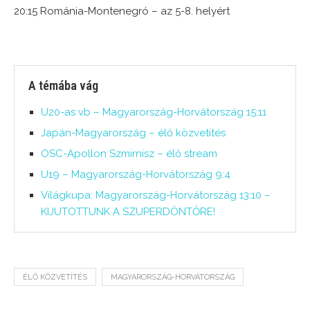
20:15 Románia-Montenegró – az 5-8. helyért
A témába vág
U20-as vb – Magyarország-Horvátország 15:11
Japán-Magyarország – élő közvetítés
OSC-Apollon Szmirnisz – élő stream
U19 – Magyarország-Horvátország 9:4
Világkupa: Magyarország-Horvátország 13:10 –
KIJUTOTTUNK A SZUPERDÖNTŐRE!
ÉLŐ KÖZVETÍTÉS
MAGYARORSZÁG-HORVÁTORSZÁG