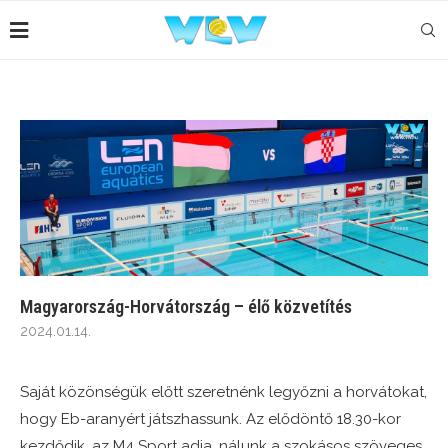
Magyarország-Horvátország – élő közvetítés
2024.01.14.
Saját közönségük előtt szeretnénk legyőzni a horvátokat,
hogy Eb-aranyért játszhassunk. Az elődöntő 18.30-kor
kezdődik, az M4 Sport adja, nálunk a szokásos szöveges