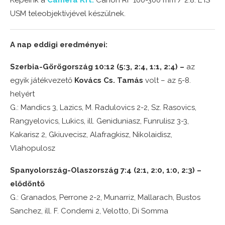
Képeink a
Camera Kft.
Canon RF 100-300 mm / 2.8. L IS
USM teleobjektívjével készülnek.
A nap eddigi eredményei:
Szerbia-Görögország 10:12 (5:3, 2:4, 1:1, 2:4) –
az
egyik játékvezető
Kovács Cs. Tamás
volt – az 5-8.
helyért
G.: Mandics 3, Lazics, M. Radulovics 2-2, Sz. Rasovics,
Rangyelovics, Lukics, ill. Geniduniasz, Funrulisz 3-3,
Kakarisz 2, Gkiuvecisz, Alafragkisz, Nikolaidisz,
Vlahopulosz
Spanyolország-Olaszország 7:4 (2:1, 2:0, 1:0, 2:3) –
elődöntő
G.: Granados, Perrone 2-2, Munarriz, Mallarach, Bustos
Sanchez, ill. F. Condemi 2, Velotto, Di Somma