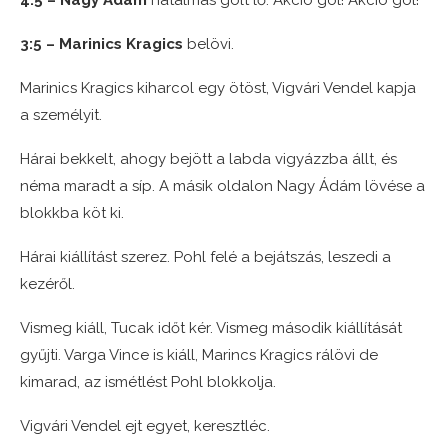
4:5 – Nagy Ádám
hatalmas gólt lő. Akció gól! Akció gól!
3:5 – Marinics Kragics
belövi.
Marinics Kragics kiharcol egy ötöst, Vigvári Vendel kapja
a személyit.
Hárai bekkelt, ahogy bejött a labda vigyázzba állt, és
néma maradt a síp. A másik oldalon Nagy Ádám lövése a
blokkba köt ki.
Hárai kiállítást szerez. Pohl felé a bejátszás, leszedi a
kezéről.
Vismeg kiáll, Tucak időt kér. Vismeg második kiállítását
gyűjti. Varga Vince is kiáll, Marincs Kragics rálövi de
kimarad, az ismétlést Pohl blokkolja.
Vigvári Vendel ejt egyet, keresztléc.