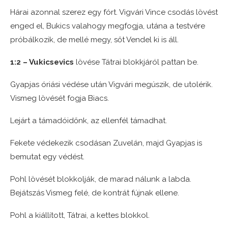
Hárai azonnal szerez egy fórt. Vigvári Vince csodás lövést
enged el, Bukics valahogy megfogja, utána a testvére
próbálkozik, de mellé megy, sőt Vendel ki is áll.
1:2 – Vukicsevics
lövése Tátrai blokkjáról pattan be.
Gyapjas óriási védése után Vigvári megúszik, de utolérik.
Vismeg lövését fogja Biacs.
Lejárt a támadóidőnk, az ellenfél támadhat.
Fekete védekezik csodásan Zuvelán, majd Gyapjas is
bemutat egy védést.
Pohl lövését blokkolják, de marad nálunk a labda.
Bejátszás Vismeg felé, de kontrát fújnak ellene.
Pohl a kiállított, Tátrai, a kettes blokkol.