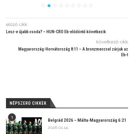
előző cikk
Lesz-e újabb csoda? – HUN-CRO Eb-elődöntő következik
következő cikk
Magyarország-Horvátország 8:11 – A bronzmeccsel zárjuk az
Eb-t
NÉPSZERŰ CIKKEK
1
Belgrád 2026 – Málta-Magyarország 6:21
2026.01.14.