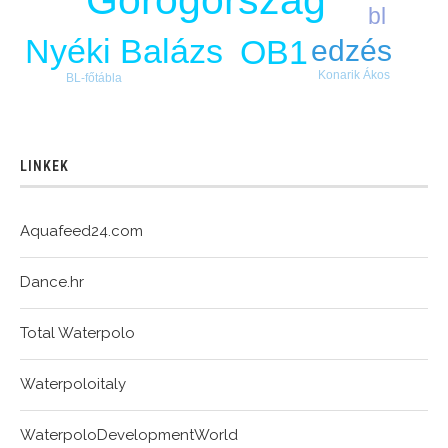
Görögország
bl
Nyéki Balázs
OB1
edzés
Konarik Ákos
BL-főtábla
LINKEK
Aquafeed24.com
Dance.hr
Total Waterpolo
Waterpoloitaly
WaterpoloDevelopmentWorld