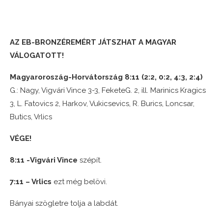
AZ EB-BRONZÉREMÉRT JÁTSZHAT A MAGYAR
VÁLOGATOTT!
Magyaroroszág-Horvátország 8:11 (2:2, 0:2, 4:3, 2:4)
G.: Nagy, Vigvári Vince 3-3, FeketeG. 2, ill. Marinics Kragics
3, L. Fatovics 2, Harkov, Vukicsevics, R. Burics, Loncsar,
Butics, Vrlics
VÉGE!
8:11 -Vigvári Vince
szépít.
7:11 – Vrlics
ezt még belövi.
Bányai szögletre tolja a labdát.