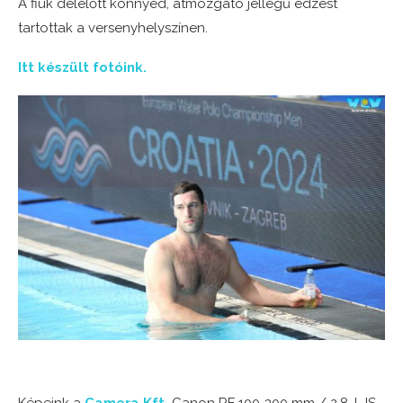
A fiúk délelőtt könnyed, átmozgató jellegű edzést
tartottak a versenyhelyszínen.
Itt készült fotóink.