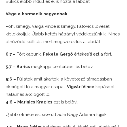
Bukics előbb indult és el is hozta a labdát.
Vége a harmadik negyednek.
Pohl kimegy. Varga Vince is kimegy. Fatovics lövését
kiblokkoljuk. Újabb kettős hátrányt védekeztünk ki. Nincs
áthúzódó kiállítás, mert megszereztük a labdát.
6:7 –
Fórt kapunk.
Fekete Gergő
értékesíti ezt a fórt.
5:7 – Burics
megkapja centerben, és belövi.
5:6 –
Fújjatok amit akartok, a következő támadásban
akciógólt lő a magyar csapat.
Vigvári Vince
kapásból
hatalmas akciógólt lő.
4:6 – Marinics Kragics
ezt is belövi.
Újabb ötméterest sikerült adni Nagy Ádámra fújják.