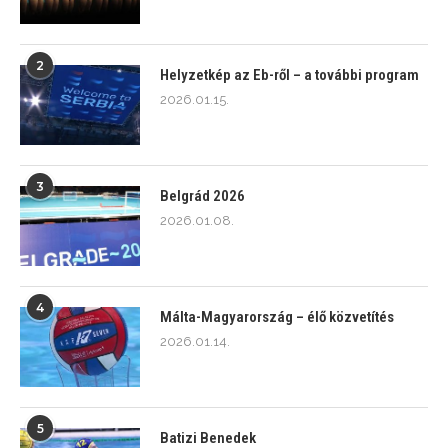
2
Helyzetkép az Eb-ről – a további program
2026.01.15.
3
Belgrád 2026
2026.01.08.
4
Málta-Magyarország – élő közvetítés
2026.01.14.
5
Batizi Benedek