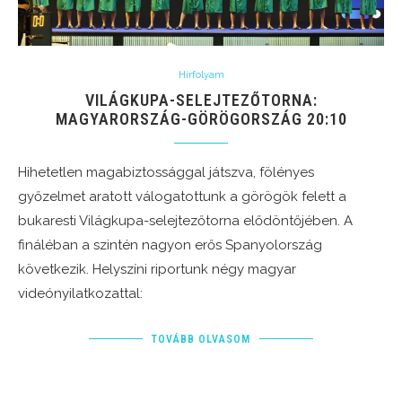
Hírfolyam
VILÁGKUPA-SELEJTEZŐTORNA:
MAGYARORSZÁG-GÖRÖGORSZÁG 20:10
Hihetetlen magabiztossággal játszva, fölényes
győzelmet aratott válogatottunk a görögök felett a
bukaresti Világkupa-selejtezőtorna elődöntőjében. A
fináléban a szintén nagyon erős Spanyolország
következik. Helyszíni riportunk négy magyar
videónyilatkozattal:
TOVÁBB OLVASOM