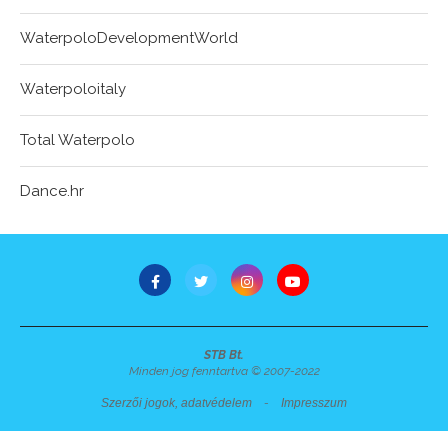
WaterpoloDevelopmentWorld
Waterpoloitaly
Total Waterpolo
Dance.hr
STB Bt.
Minden jog fenntartva © 2007-2022
Szerzői jogok, adatvédelem
-
Impresszum