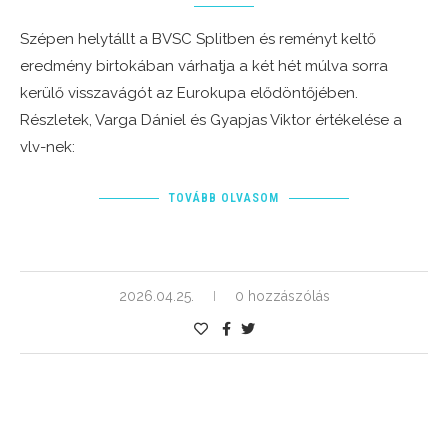
Szépen helytállt a BVSC Splitben és reményt keltő
eredmény birtokában várhatja a két hét múlva sorra
kerülő visszavágót az Eurokupa elődöntőjében.
Részletek, Varga Dániel és Gyapjas Viktor értékelése a
vlv-nek:
TOVÁBB OLVASOM
2026.04.25.
0 hozzászólás