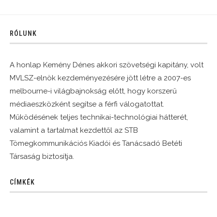
RÓLUNK
A honlap Kemény Dénes akkori szövetségi kapitány, volt
MVLSZ-elnök kezdeményezésére jött létre a 2007-es
melbourne-i világbajnokság előtt, hogy korszerű
médiaeszközként segítse a férfi válogatottat.
Működésének teljes technikai-technológiai hátterét,
valamint a tartalmat kezdettől az STB
Tömegkommunikációs Kiadói és Tanácsadó Betéti
Társaság biztosítja.
CÍMKÉK