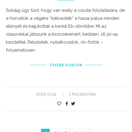
Sokáig úgy tűnt, hogy van esély a csoda folytatására, de
a horvátok a végére “kiélvezték” a hazai pálya minden
előnyét és bejutottak a keddi Eb-döntőbe. Mi az
olaszokkal játszunk a bronzéremért, kedden, 16.30-as
kezdettel. Részletek, nyilatkozatok, vlv-fotók –
folyamatosan:
TOVÁBB OLVASOM
2024.01.14.
1 hozzászólás