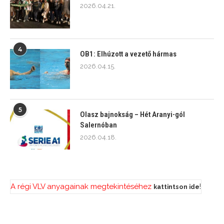
2026.04.21.
4
OB1: Elhúzott a vezető hármas
2026.04.15.
5
Olasz bajnokság – Hét Aranyi-gól
Salernóban
2026.04.18.
A régi VLV anyagainak megtekintéséhez
!
kattintson ide