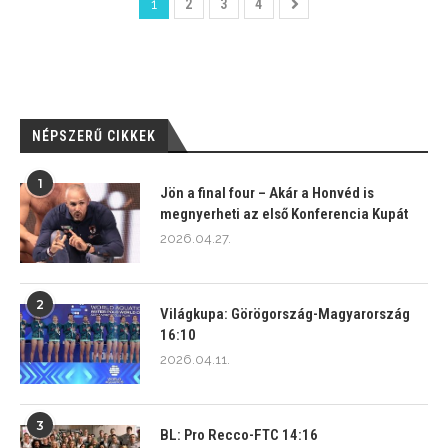
1
2
3
4
NÉPSZERŰ CIKKEK
1
Jön a final four – Akár a Honvéd is
megnyerheti az első Konferencia Kupát
2026.04.27.
2
Világkupa: Görögország-Magyarország
16:10
2026.04.11.
3
BL: Pro Recco-FTC 14:16