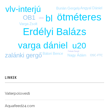
vlv-interjú
Angyal Dániel
Burián Gergely
ötméteres
bl
OB1
edzés
Varga Zsolt
Erdélyi Balázs
varga dániel
u20
Fekete Gergő
Bátori Bence
zalánki gergő
Nagy Ádám
OSC-FTC
LINKEK
Vaterpolovesti
Aquafeed24.com