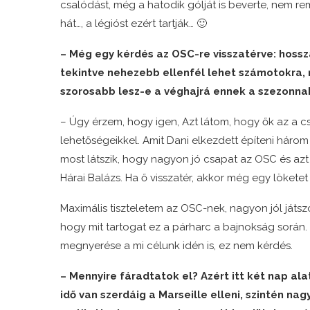
csalódást, még a hatodik gólját is beverte, nem rem
hát…, a légióst ezért tartják… 🙂
– Még egy kérdés az OSC-re visszatérve: hoss
tekintve nehezebb ellenfél lehet számotokra, 
szorosabb lesz-e a véghajrá ennek a szezonna
– Úgy érzem, hogy igen, Azt látom, hogy ők az a c
lehetőségeikkel. Amit Dani elkezdett építeni három 
most látszik, hogy nagyon jó csapat az OSC és azt 
Hárai Balázs. Ha ő visszatér, akkor még egy lökete
Maximális tiszteletem az OSC-nek, nagyon jól játsz
hogy mit tartogat ez a párharc a bajnokság során.
megnyerése a mi célunk idén is, ez nem kérdés.
– Mennyire fáradtatok el? Azért itt két nap a
idő van szerdáig a Marseille elleni, szintén n