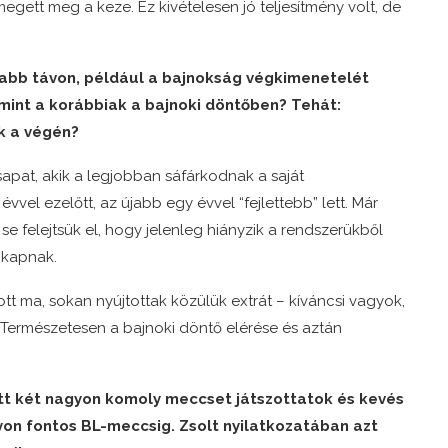
egett meg a keze. Ez kivételesen jó teljesítmény volt, de
zabb távon, például a bajnokság végkimenetelét
mint a korábbiak a bajnoki döntőben? Tehát:
k a végén?
sapat, akik a legjobban sáfárkodnak a saját
évvel ezelőtt, az újabb egy évvel “fejlettebb” lett. Már
se felejtsük el, hogy jelenleg hiányzik a rendszerükből
t kapnak.
ott ma, sokan nyújtottak közülük extrát – kíváncsi vagyok,
 Természetesen a bajnoki döntő elérése és aztán
latt két nagyon komoly meccset játszottatok és kevés
agyon fontos BL-meccsig. Zsolt nyilatkozatában azt