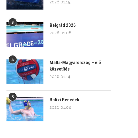
2026.01.15.
3
Belgrád 2026
2026.01.08.
4
Málta-Magyarország – élő
közvetítés
2026.01.14.
5
Batizi Benedek
2026.01.08.