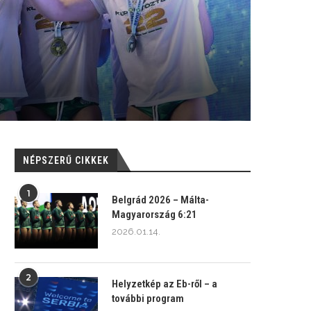
NÉPSZERŰ CIKKEK
1
Belgrád 2026 – Málta-
Magyarország 6:21
2026.01.14.
2
Helyzetkép az Eb-ről – a
további program