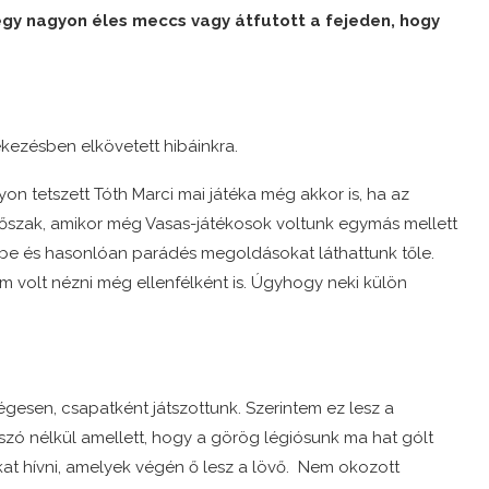
egy nagyon éles meccs vagy átfutott a fejeden, hogy
ekezésben elkövetett hibáinkra.
on tetszett Tóth Marci mai játéka még akkor is, ha az
dőszak, amikor még Vasas-játékosok voltunk egymás mellett
be és hasonlóan parádés megoldásokat láthattunk tőle.
m volt nézni még ellenfélként is. Úgyhogy neki külön
gesen, csapatként játszottunk. Szerintem ez lesz a
zó nélkül amellett, hogy a görög légiósunk ma hat gólt
ákat hívni, amelyek végén ő lesz a lövő. Nem okozott