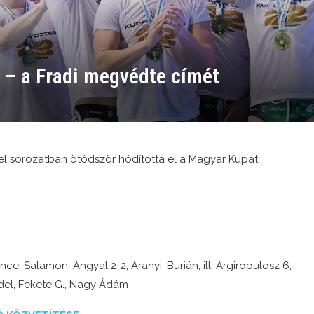
– a Fradi megvédte címét
el sorozatban ötödször hódította el a Magyar Kupát.
ince, Salamon, Angyal 2-2, Aranyi, Burián, ill. Argiropulosz 6,
del, Fekete G., Nagy Ádám