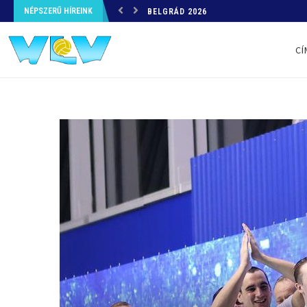
NÉPSZERŰ HÍREINK
MÁLTA-MAGYARORSZÁG – ÉLŐ KÖZVET
CÍ