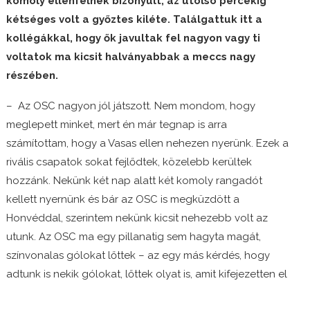
komoly ellenfélnek bizonyult, az utolsó percekig
kétséges volt a győztes kiléte. Találgattuk itt a
kollégákkal, hogy ők javultak fel nagyon vagy ti
voltatok ma kicsit halványabbak a meccs nagy
részében.
– Az OSC nagyon jól játszott. Nem mondom, hogy
meglepett minket, mert én már tegnap is arra
számítottam, hogy a Vasas ellen nehezen nyerünk. Ezek a
rivális csapatok sokat fejlődtek, közelebb kerültek
hozzánk. Nekünk két nap alatt két komoly rangadót
kellett nyernünk és bár az OSC is megküzdött a
Honvéddal, szerintem nekünk kicsit nehezebb volt az
utunk. Az OSC ma egy pillanatig sem hagyta magát,
színvonalas gólokat lőttek – az egy más kérdés, hogy
adtunk is nekik gólokat, lőttek olyat is, amit kifejezetten el