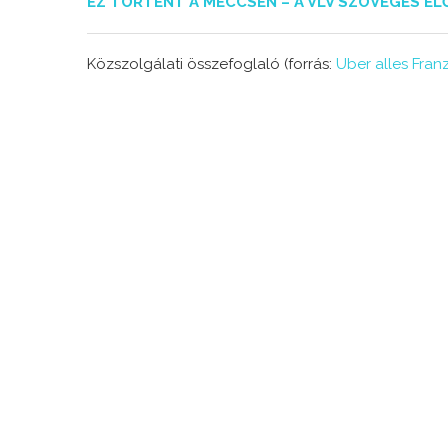
EZ TÖRTÉNT A MECCSEN – A VLV SZÖVEGES ÉL
Közszolgálati összefoglaló (forrás:
Uber alles Fran