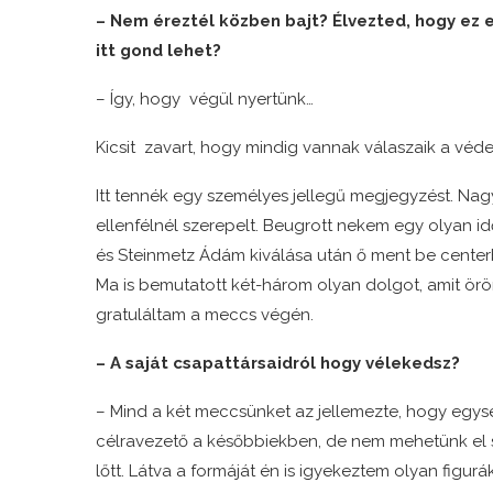
– Nem éreztél közben bajt? Élvezted, hogy ez 
itt gond lehet?
– Így, hogy végül nyertünk…
Kicsit zavart, hogy mindig vannak válaszaik a véd
Itt tennék egy személyes jellegű megjegyzést. Nagy
ellenfélnél szerepelt. Beugrott nekem egy olyan i
és Steinmetz Ádám kiválása után ő ment be center
Ma is bemutatott két-három olyan dolgot, amit örö
gratuláltam a meccs végén.
– A saját csapattársaidról hogy vélekedsz?
– Mind a két meccsünket az jellemezte, hogy egysé
célravezető a későbbiekben, de nem mehetünk el s
lőtt. Látva a formáját én is igyekeztem olyan figur