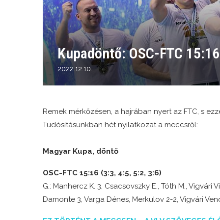
Kupadöntő: OSC-FTC 15:16 
2022.12.10.
Remek mérkőzésen, a hajrában nyert az FTC, s ezz
Tudósításunkban hét nyilatkozat a meccsről:
Magyar Kupa, döntő
OSC-FTC 15:16 (3:3, 4:5, 5:2, 3:6)
G.: Manhercz K. 3, Csacsovszky E., Tóth M., Vigvári V
Damonte 3, Varga Dénes, Merkulov 2-2, Vigvári Ven