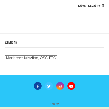
KÖVETKEZŐ >>
CÍMKÉK
Manhercz Krisztián
,
OSC-FTC
STB Bt.
Minden jog fenntartva © 2007-2022