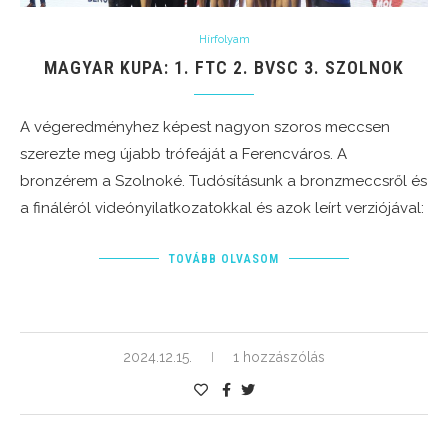
Hírfolyam
MAGYAR KUPA: 1. FTC 2. BVSC 3. SZOLNOK
A végeredményhez képest nagyon szoros meccsen
szerezte meg újabb trófeáját a Ferencváros. A
bronzérem a Szolnoké. Tudósításunk a bronzmeccsről és
a fináléról videónyilatkozatokkal és azok leírt verziójával:
TOVÁBB OLVASOM
2024.12.15.
1 hozzászólás